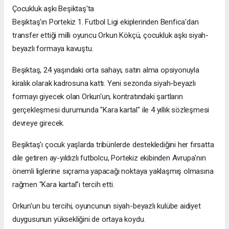
Çocukluk aşkı Beşiktaş'ta
Beşiktaş'ın Portekiz 1. Futbol Ligi ekiplerinden Benfica'dan
transfer ettiği milli oyuncu Orkun Kökçü, çocukluk aşkı siyah-
beyazlı formaya kavuştu.
Beşiktaş, 24 yaşındaki orta sahayı, satın alma opsiyonuyla
kiralık olarak kadrosuna kattı. Yeni sezonda siyah-beyazlı
formayı giyecek olan Orkun'un, kontratındaki şartların
gerçekleşmesi durumunda "Kara kartal" ile 4 yıllık sözleşmesi
devreye girecek.
Beşiktaş'ı çocuk yaşlarda tribünlerde desteklediğini her fırsatta
dile getiren ay-yıldızlı futbolcu, Portekiz ekibinden Avrupa'nın
önemli liglerine sıçrama yapacağı noktaya yaklaşmış olmasına
rağmen "Kara kartal"ı tercih etti.
Orkun'un bu tercihi, oyuncunun siyah-beyazlı kulübe aidiyet
duygusunun yüksekliğini de ortaya koydu.