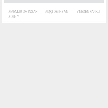
#MEMUR DA İNSAN
#İŞÇİ DE İNSAN !
#NEDEN FARKLI
#İZİN ?
Dilber KÖSE
dilber@kalpgazetesi.com
Okuyu Yorumları
(0)
Gonder
Yorum yazarak Topluluk Kuralları’nı kabul etmiş bulunuyor ve siteye yaptığınız
yorumunuzla ilgili doğrudan veya dolaylı tüm sorumluluğu tek başınıza