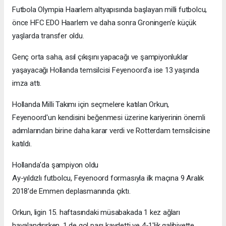
Futbola Olympia Haarlem altyapısında başlayan milli futbolcu,
önce HFC EDO Haarlem ve daha sonra Groningen'e küçük
yaşlarda transfer oldu.
Genç orta saha, asıl çıkışını yapacağı ve şampiyonluklar
yaşayacağı Hollanda temsilcisi Feyenoord'a ise 13 yaşında
imza attı.
Hollanda Milli Takımı için seçmelere katılan Orkun,
Feyenoord'un kendisini beğenmesi üzerine kariyerinin önemli
adımlarından birine daha karar verdi ve Rotterdam temsilcisine
katıldı.
Hollanda'da şampiyon oldu
Ay-yıldızlı futbolcu, Feyenoord formasıyla ilk maçına 9 Aralık
2018'de Emmen deplasmanında çıktı.
Orkun, ligin 15. haftasındaki müsabakada 1 kez ağları
havalandırırken, 1 de gol pası kaydetti ve 4-1'lik galibiyette