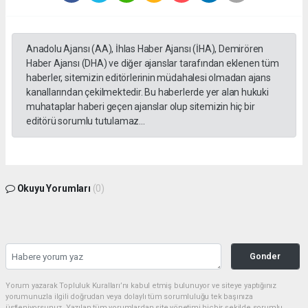
Anadolu Ajansı (AA), İhlas Haber Ajansı (İHA), Demirören
Haber Ajansı (DHA) ve diğer ajanslar tarafından eklenen tüm
haberler, sitemizin editörlerinin müdahalesi olmadan ajans
kanallarından çekilmektedir. Bu haberlerde yer alan hukuki
muhataplar haberi geçen ajanslar olup sitemizin hiç bir
editörü sorumlu tutulamaz...
Okuyu Yorumları
(0)
Gonder
Yorum yazarak Topluluk Kuralları’nı kabul etmiş bulunuyor ve siteye yaptığınız
yorumunuzla ilgili doğrudan veya dolaylı tüm sorumluluğu tek başınıza
üstleniyorsunuz. Yazılan tüm yorumlardan site yönetimi hiçbir şekilde sorumlu