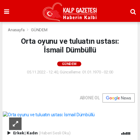
Anasayfa
GÜNDEM
Orta oyunu ve tuluatın ustası:
İsmail Dümbüllü
GÜNDEM
05.11.2022 - 12:40, Güncelleme: 01.01.1970 - 02:00
ABONE OL
Erkek
|
Kadın
(Haberi Sesli Oku)