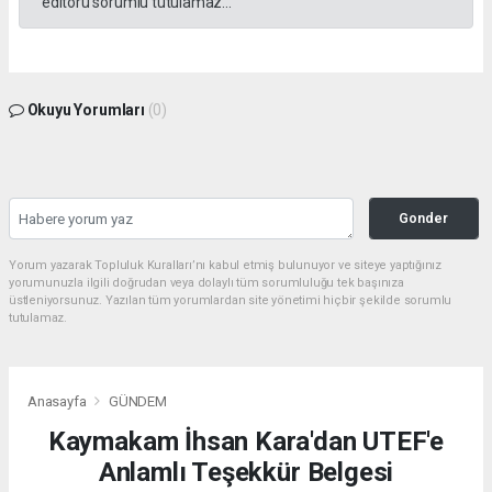
editörü sorumlu tutulamaz...
Okuyu Yorumları
(0)
Gonder
Yorum yazarak Topluluk Kuralları’nı kabul etmiş bulunuyor ve siteye yaptığınız
yorumunuzla ilgili doğrudan veya dolaylı tüm sorumluluğu tek başınıza
üstleniyorsunuz. Yazılan tüm yorumlardan site yönetimi hiçbir şekilde sorumlu
tutulamaz.
Anasayfa
GÜNDEM
Kaymakam İhsan Kara'dan UTEF'e
Anlamlı Teşekkür Belgesi