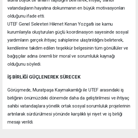
vatandaşların hayatına dokunmanın en büyük motivasyonları
olduğunu ifade etti.
UTEF Genel Sekreteri Hikmet Kenan Yozgatlı ise kamu
kurumlarıyla oluşturulan güçlü koordinasyon sayesinde sosyal
yardımların gerçek ihtiyaç sahiplerine ulaştırıldığını belirterek,
kendilerine takdim edilen teşekkür belgesinin tüm gönüllüler ve
bağışçılar adına önemli bir moral ve sorumluluk kaynağı
olduğunu söyledi.
İŞ BİRLİĞİ GÜÇLENEREK SÜRECEK
Görüşmede, Muratpaşa Kaymakamlığı ile UTEF arasındaki iş
birliğinin önümüzdeki dönemde daha da geliştirilmesi ve ihtiyaç
sahibi vatandaşlara yönelik ortak sosyal sorumluluk projelerinin
artırılarak sürdürülmesi yönünde karşılıklı iyi niyet ve iş birliği
mesajı verildi.
Samimi Pozitif bir atmosferde gerçekleşen ziyaret, günün