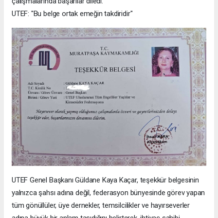
çalışmalarında başarılar diledi.
UTEF: "Bu belge ortak emeğin takdiridir"
UTEF Genel Başkanı Güldane Kaya Kaçar, teşekkür belgesinin
yalnızca şahsı adına değil, federasyon bünyesinde görev yapan
tüm gönüllüler, üye dernekler, temsilcilikler ve hayırseverler
adına büyük bir anlam taşıdığını belirterek, ihtiyaç sahibi