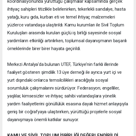
koordinasyonunda yürüttüğü çalışmalar kapsamında gerçek
ihtiyaç sahipleri titizlikle belirlenirken, tekerlekli sandalye, hasta
yatağı, kuru gıda, kurban eti ve temel ihtiyaç malzemeleri
yüzlerce vatandaşa ulaştırıldı. Kamu kurumları ile Sivil Toplum
Kuruluşları arasında kurulan güçlü iş birliği sayesinde sosyal
yardımların etkinliği artırılırken, toplumsal dayanışmanın başarılı
örneklerinde birer birer hayata geçirildi.
Merkezi Antalya'da bulunan UTEF, Türkiye'nin farklı illerinde
faaliyet gösteren şimdilik 13 üye derneği ile ayrıca yurt içi ve
yurt dışındaki onlarca temsilcilikleri aracılığıyla sosyal
sorumluluk çalışmalarını sürdürüyor. Federasyon; engelliler,
yaşlılar, kimsesizler ve ihtiyaç sahibi vatandaşlara yönelik
yardım faaliyetlerini gönüllülük esasına dayalı hizmet anlayışıyla
geniş bir coğrafyaya ulaştırırken, yürüttüğü projelerle sosyal
dayanışmaya önemli katkılar sunuyor.
KAMU VE SİVİL TOPLUM İŞBİRLİĞİ DEĞERLENDİRİLDİ.