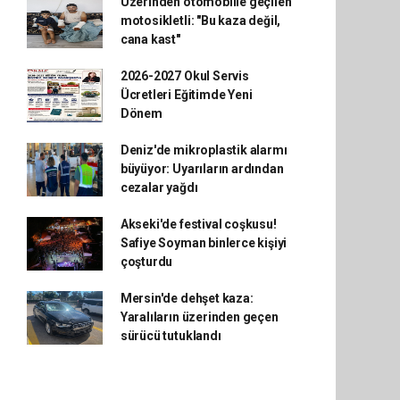
Üzerinden otomobille geçilen
motosikletli: "Bu kaza değil,
cana kast"
2026-2027 Okul Servis
Ücretleri Eğitimde Yeni
Dönem
Deniz'de mikroplastik alarmı
büyüyor: Uyarıların ardından
cezalar yağdı
Akseki'de festival coşkusu!
Safiye Soyman binlerce kişiyi
çoşturdu
Mersin'de dehşet kaza:
Yaralıların üzerinden geçen
sürücü tutuklandı