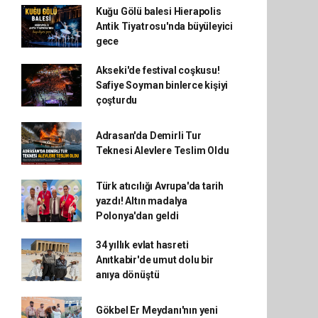
Kuğu Gölü balesi Hierapolis
Antik Tiyatrosu'nda büyüleyici
gece
Akseki'de festival coşkusu!
Safiye Soyman binlerce kişiyi
çoşturdu
Adrasan'da Demirli Tur
Teknesi Alevlere Teslim Oldu
Türk atıcılığı Avrupa'da tarih
yazdı! Altın madalya
Polonya'dan geldi
34 yıllık evlat hasreti
Anıtkabir'de umut dolu bir
anıya dönüştü
Gökbel Er Meydanı'nın yeni