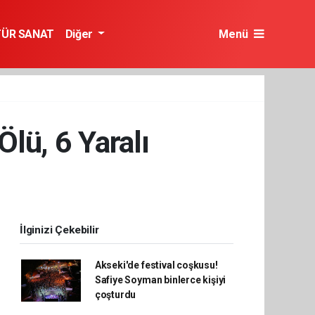
TÜR SANAT
Diğer
Menü
lü, 6 Yaralı
İlginizi Çekebilir
Akseki'de festival coşkusu!
Safiye Soyman binlerce kişiyi
çoşturdu