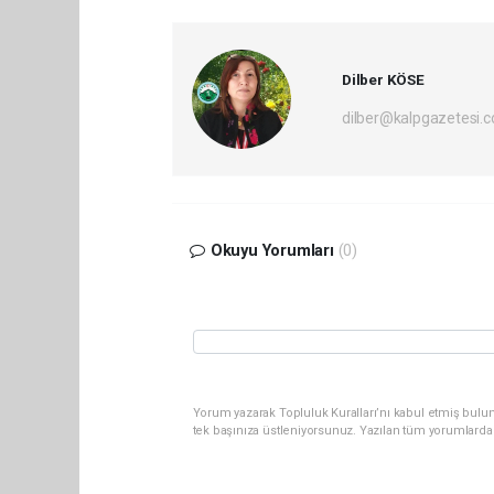
Dilber KÖSE
dilber@kalpgazetesi.
Okuyu Yorumları
(0)
Yorum yazarak Topluluk Kuralları’nı kabul etmiş bulun
tek başınıza üstleniyorsunuz. Yazılan tüm yorumlarda