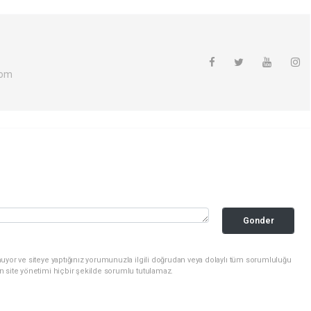
com
Gonder
uyor ve siteye yaptığınız yorumunuzla ilgili doğrudan veya dolaylı tüm sorumluluğu
n site yönetimi hiçbir şekilde sorumlu tutulamaz.