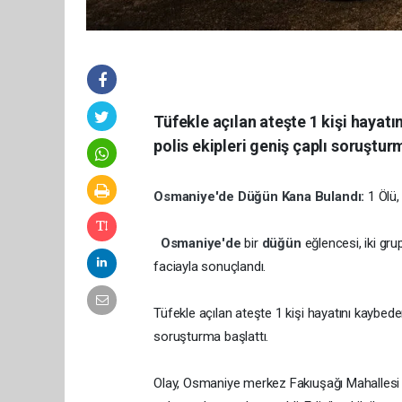
Tüfekle açılan ateşte 1 kişi hayatı
polis ekipleri geniş çaplı soruştur
Osmaniye'de
Düğün
Kana
Bulandı:
1 Ölü,
Osmaniye'de
bir
düğün
eğlencesi, iki gr
faciayla sonuçlandı.
Tüfekle açılan ateşte 1 kişi hayatını kaybeder
soruşturma başlattı.
Olay, Osmaniye merkez Fakıuşağı Mahallesi P