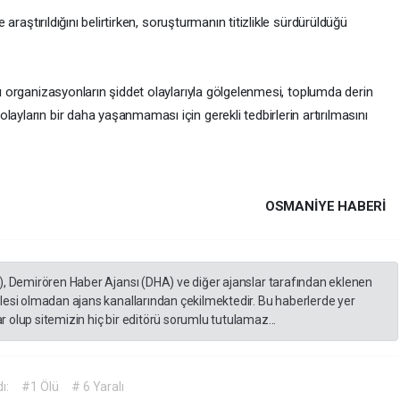
e araştırıldığını belirtirken, soruşturmanın titizlikle sürdürüldüğü
dığı organizasyonların şiddet olaylarıyla gölgelenmesi, toplumda derin
ayların bir daha yaşanmaması için gerekli tedbirlerin artırılmasını
OSMANIYE HABERİ
), Demirören Haber Ajansı (DHA) ve diğer ajanslar tarafından eklenen
lesi olmadan ajans kanallarından çekilmektedir. Bu haberlerde yer
 olup sitemizin hiç bir editörü sorumlu tutulamaz...
ı:
#1 Ölü
# 6 Yaralı