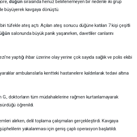
göre,
düğün
sırasında henüz belirlenemeyen bir nedenle iki grup
ede büyüyerek kavgaya dönüştü.
ri tüfekle ateş açtı. Açılan ateş sonucu düğüne katılan 7 kişi çeşitli
üğün
salonunda büyük panik yaşanırken, davetliler canlarını
i'ne yaptığı ihbar üzerine olay yerine çok sayıda sağlık ve polis ekibi
yaralılar ambulanslarla kentteki hastanelere kaldırılarak tedavi altına
n G., doktorların tüm müdahalelerine rağmen kurtarılamayarak
n sürdüğü öğrenildi.
emleri alırken, delil toplama çalışmaları gerçekleştirdi. Kavgaya
 şüphelilerin yakalanması için geniş çaplı operasyon başlatıldı.