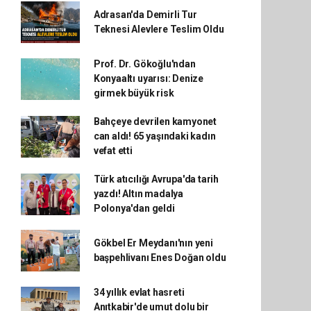
Adrasan'da Demirli Tur
Teknesi Alevlere Teslim Oldu
Prof. Dr. Gökoğlu'ndan
Konyaaltı uyarısı: Denize
girmek büyük risk
Bahçeye devrilen kamyonet
can aldı! 65 yaşındaki kadın
vefat etti
Türk atıcılığı Avrupa'da tarih
yazdı! Altın madalya
Polonya'dan geldi
Gökbel Er Meydanı'nın yeni
başpehlivanı Enes Doğan oldu
34 yıllık evlat hasreti
Anıtkabir'de umut dolu bir