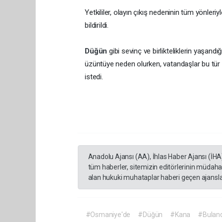
Yetkililer, olayın çıkış nedeninin tüm yönleriyl
bildirildi.
Düğün
gibi sevinç ve birlikteliklerin yaşan
üzüntüye neden olurken, vatandaşlar bu tür ol
istedi.
Anadolu Ajansı (AA), İhlas Haber Ajansı (İHA
tüm haberler, sitemizin editörlerinin müdaha
alan hukuki muhataplar haberi geçen ajanslar
#Osmaniye'de
#Düğün
#Kana
#Buland