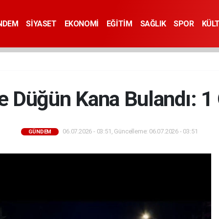
NDEM
SİYASET
EKONOMİ
EĞİTİM
SAĞLIK
SPOR
KÜL
 Düğün Kana Bulandı: 1 Ö
06.07.2026 - 03:51, Güncelleme: 06.07.2026 - 03:51
GÜNDEM