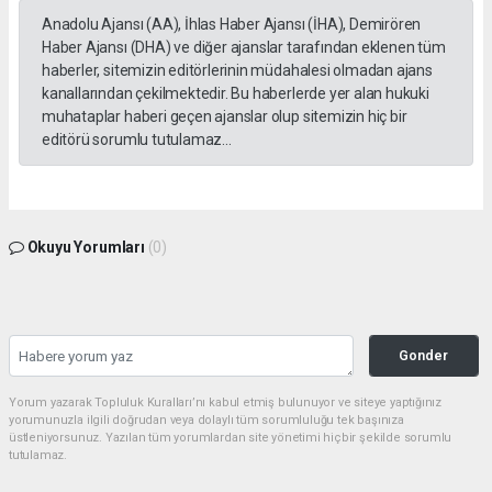
Anadolu Ajansı (AA), İhlas Haber Ajansı (İHA), Demirören
Haber Ajansı (DHA) ve diğer ajanslar tarafından eklenen tüm
haberler, sitemizin editörlerinin müdahalesi olmadan ajans
kanallarından çekilmektedir. Bu haberlerde yer alan hukuki
muhataplar haberi geçen ajanslar olup sitemizin hiç bir
editörü sorumlu tutulamaz...
Okuyu Yorumları
(0)
Gonder
Yorum yazarak Topluluk Kuralları’nı kabul etmiş bulunuyor ve siteye yaptığınız
yorumunuzla ilgili doğrudan veya dolaylı tüm sorumluluğu tek başınıza
üstleniyorsunuz. Yazılan tüm yorumlardan site yönetimi hiçbir şekilde sorumlu
tutulamaz.