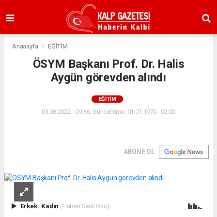
Anasayfa
EĞİTİM
ÖSYM Başkanı Prof. Dr. Halis
Aygün görevden alındı
EĞİTİM
03.08.2022 - 09:36, Güncelleme: 01.01.1970 - 02:00
ABONE OL
Erkek
|
Kadın
(Haberi Sesli Oku)