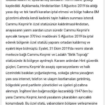
kaydedildi. Açıklamada, Hindistan’dan 5 Ağustos 2019’da aldığı
yasa dışı ve tek taraflı kararları iptal etmesi ve bölge halkına BM
gözetimi altında kendi kaderini tayin hakkını sunması istendi.
Cammu Keşmir'in özel statüsünün kaldırılmasıHindistan,
anayasanın yarım asırdan uzun süredir Cammu Keşmir'e
ayrıcalık tanıyan 370'inci maddesini 5 Ağustos 2019'da iptal
ederek bölgenin özel statülü yapısını ortadan kaldırmış ve
eyaleti ikiye bölmüştü. Eyalet, 31 Ekim 2019'da resmi olarak
merkeze bağlı Cammu Keşmir ve Ladakh "Birlik Toprağı"
statüsünde iki bölgeye ayrılmıştı. Kararın ardından Hint güvenlik
güçleri, Cammu Keşmir'de asayiş operasyonlarını ve halk
üzerindeki baskıları yoğunlaştırmış, sokağa çıkma yasağının
yanı sıra internet, telefon ve ulaşım kısıtlamaları getirilmiş,
bölgedeki yerel partilerin yöneticileri ve üyeleri gözaltına
alınmıştı. İngiltere'den bağımsızlığın kazanıldığı 1947'den bu
yana Cammu Keşmir, kendi yasalarını çıkarabilen ayrıcalıklı
konumdaydı. Bu özel statü, yabancıların bölgeye yerleşmesine