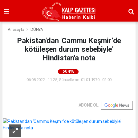
Anasayfa
DÜNYA
Pakistan'dan 'Cammu Keşmir’de
kötüleşen durum sebebiyle'
Hindistan'a nota
DÜNYA
06.08.2022 - 11:28, Güncelleme: 01.01.1970 - 02:00
ABONE OL