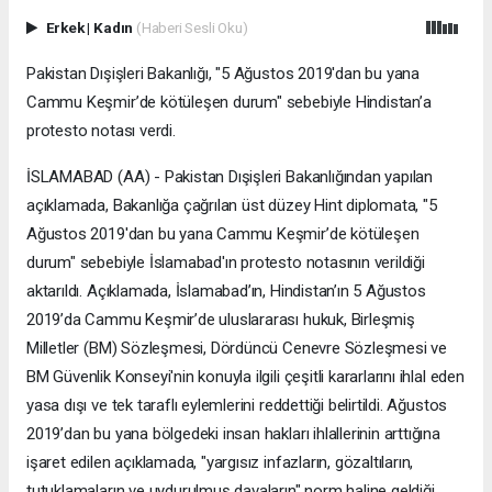
Erkek
|
Kadın
(Haberi Sesli Oku)
Pakistan Dışişleri Bakanlığı, "5 Ağustos 2019'dan bu yana
Cammu Keşmir’de kötüleşen durum" sebebiyle Hindistan’a
protesto notası verdi.
İSLAMABAD (AA) - Pakistan Dışişleri Bakanlığından yapılan
açıklamada, Bakanlığa çağrılan üst düzey Hint diplomata, "5
Ağustos 2019'dan bu yana Cammu Keşmir’de kötüleşen
durum" sebebiyle İslamabad'ın protesto notasının verildiği
aktarıldı. Açıklamada, İslamabad’ın, Hindistan’ın 5 Ağustos
2019’da Cammu Keşmir’de uluslararası hukuk, Birleşmiş
Milletler (BM) Sözleşmesi, Dördüncü Cenevre Sözleşmesi ve
BM Güvenlik Konseyi'nin konuyla ilgili çeşitli kararlarını ihlal eden
yasa dışı ve tek taraflı eylemlerini reddettiği belirtildi. Ağustos
2019’dan bu yana bölgedeki insan hakları ihlallerinin arttığına
işaret edilen açıklamada, "yargısız infazların, gözaltıların,
tutuklamaların ve uydurulmuş davaların" norm haline geldiği