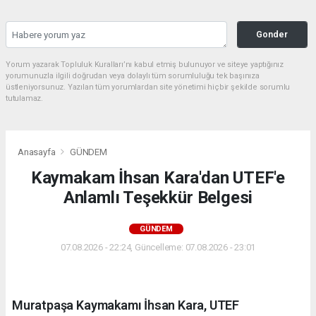
Gonder
Yorum yazarak Topluluk Kuralları’nı kabul etmiş bulunuyor ve siteye yaptığınız
yorumunuzla ilgili doğrudan veya dolaylı tüm sorumluluğu tek başınıza
üstleniyorsunuz. Yazılan tüm yorumlardan site yönetimi hiçbir şekilde sorumlu
tutulamaz.
Anasayfa
GÜNDEM
Kaymakam İhsan Kara'dan UTEF'e
Anlamlı Teşekkür Belgesi
GÜNDEM
07.08.2026 - 22:24, Güncelleme: 07.08.2026 - 23:01
Muratpaşa Kaymakamı İhsan Kara, UTEF