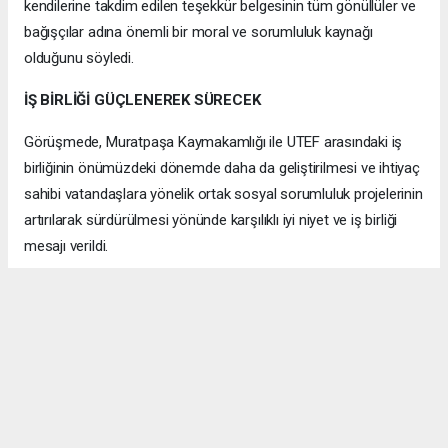
kendilerine takdim edilen teşekkür belgesinin tüm gönüllüler ve
bağışçılar adına önemli bir moral ve sorumluluk kaynağı
olduğunu söyledi.
İŞ BİRLİĞİ GÜÇLENEREK SÜRECEK
Görüşmede, Muratpaşa Kaymakamlığı ile UTEF arasındaki iş
birliğinin önümüzdeki dönemde daha da geliştirilmesi ve ihtiyaç
sahibi vatandaşlara yönelik ortak sosyal sorumluluk projelerinin
artırılarak sürdürülmesi yönünde karşılıklı iyi niyet ve iş birliği
mesajı verildi.
Samimi Pozitif bir atmosferde gerçekleşen ziyaret, günün
anısına çekilen hatıra fotoğrafıyla sona erdi.
ANTALYA HABERİ