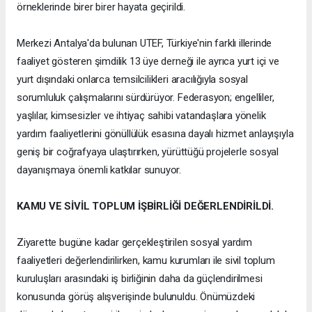
örneklerinde birer birer hayata geçirildi.
Merkezi Antalya'da bulunan UTEF, Türkiye'nin farklı illerinde
faaliyet gösteren şimdilik 13 üye derneği ile ayrıca yurt içi ve
yurt dışındaki onlarca temsilcilikleri aracılığıyla sosyal
sorumluluk çalışmalarını sürdürüyor. Federasyon; engelliler,
yaşlılar, kimsesizler ve ihtiyaç sahibi vatandaşlara yönelik
yardım faaliyetlerini gönüllülük esasına dayalı hizmet anlayışıyla
geniş bir coğrafyaya ulaştırırken, yürüttüğü projelerle sosyal
dayanışmaya önemli katkılar sunuyor.
KAMU VE SİVİL TOPLUM İŞBİRLİĞİ DEĞERLENDİRİLDİ.
Ziyarette bugüne kadar gerçekleştirilen sosyal yardım
faaliyetleri değerlendirilirken, kamu kurumları ile sivil toplum
kuruluşları arasındaki iş birliğinin daha da güçlendirilmesi
konusunda görüş alışverişinde bulunuldu. Önümüzdeki