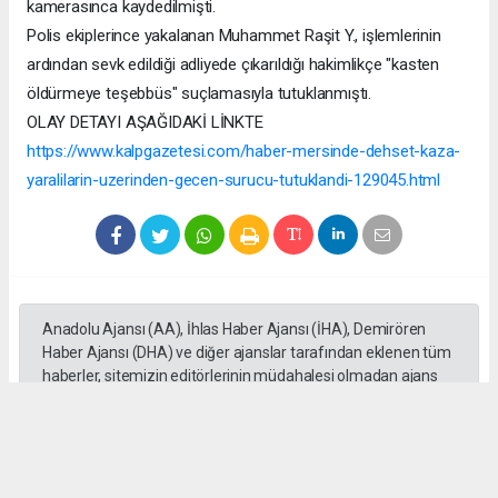
kamerasınca kaydedilmişti.
Polis ekiplerince yakalanan Muhammet Raşit Y., işlemlerinin
ardından sevk edildiği adliyede çıkarıldığı hakimlikçe "kasten
öldürmeye teşebbüs" suçlamasıyla tutuklanmıştı.
OLAY DETAYI AŞAĞIDAKİ LİNKTE
https://www.kalpgazetesi.com/haber-mersinde-dehset-kaza-
yaralilarin-uzerinden-gecen-surucu-tutuklandi-129045.html
Anadolu Ajansı (AA), İhlas Haber Ajansı (İHA), Demirören
Haber Ajansı (DHA) ve diğer ajanslar tarafından eklenen tüm
haberler, sitemizin editörlerinin müdahalesi olmadan ajans
kanallarından çekilmektedir. Bu haberlerde yer alan hukuki
muhataplar haberi geçen ajanslar olup sitemizin hiç bir
editörü sorumlu tutulamaz...