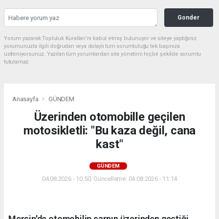
Gonder
Yorum yazarak Topluluk Kuralları’nı kabul etmiş bulunuyor ve siteye yaptığınız
yorumunuzla ilgili doğrudan veya dolaylı tüm sorumluluğu tek başınıza
üstleniyorsunuz. Yazılan tüm yorumlardan site yönetimi hiçbir şekilde sorumlu
tutulamaz.
Anasayfa
GÜNDEM
Üzerinden otomobille geçilen
motosikletli: "Bu kaza değil, cana
kast"
GÜNDEM
04.08.2026 - 10:50, Güncelleme: 04.08.2026 - 11:14
Mersin'de otomobilin çarpıp üzerinden geçtiği