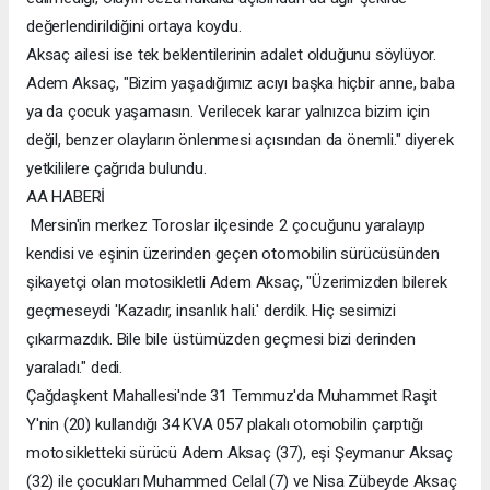
değerlendirildiğini ortaya koydu.
Aksaç ailesi ise tek beklentilerinin adalet olduğunu söylüyor.
Adem Aksaç, "Bizim yaşadığımız acıyı başka hiçbir anne, baba
ya da çocuk yaşamasın. Verilecek karar yalnızca bizim için
değil, benzer olayların önlenmesi açısından da önemli." diyerek
yetkililere çağrıda bulundu.
AA HABERİ
Mersin'in merkez Toroslar ilçesinde 2 çocuğunu yaralayıp
kendisi ve eşinin üzerinden geçen otomobilin sürücüsünden
şikayetçi olan motosikletli Adem Aksaç, "Üzerimizden bilerek
geçmeseydi 'Kazadır, insanlık hali.' derdik. Hiç sesimizi
çıkarmazdık. Bile bile üstümüzden geçmesi bizi derinden
yaraladı." dedi.
Çağdaşkent Mahallesi'nde 31 Temmuz'da Muhammet Raşit
Y'nin (20) kullandığı 34 KVA 057 plakalı otomobilin çarptığı
motosikletteki sürücü Adem Aksaç (37), eşi Şeymanur Aksaç
(32) ile çocukları Muhammed Celal (7) ve Nisa Zübeyde Aksaç