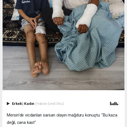
Erkek
|
Kadın
(Haberi Sesli Oku)
Mersin'de vicdanları sarsan olayın mağduru konuştu: "Bu kaza
değil, cana kast"