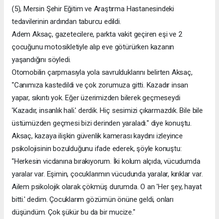
(5), Mersin Şehir Eğitim ve Araştırma Hastanesindeki
tedavilerinin ardından taburcu edildi.
Adem Aksaç, gazetecilere, parkta vakit geçiren eşi ve 2
çocuğunu motosikletiyle alıp eve götürürken kazanın
yaşandığını söyledi.
Otomobilin çarpmasıyla yola savrulduklarını belirten Aksaç,
"Canımıza kastedildi ve çok zorumuza gitti. Kazadır insan
yapar, sıkıntı yok. Eğer üzerimizden bilerek geçmeseydi
'Kazadır, insanlık hali.' derdik. Hiç sesimizi çıkarmazdık. Bile bile
üstümüzden geçmesi bizi derinden yaraladı." diye konuştu.
Aksaç, kazaya ilişkin güvenlik kamerası kaydını izleyince
psikolojisinin bozulduğunu ifade ederek, şöyle konuştu:
"Herkesin vicdanına bırakıyorum. İki kolum alçıda, vücudumda
yaralar var. Eşimin, çocuklarımın vücudunda yaralar, kırıklar var.
Ailem psikolojik olarak çökmüş durumda. O an 'Her şey, hayat
bitti.' dedim. Çocuklarım gözümün önüne geldi, onları
düşündüm. Çok şükür bu da bir mucize."