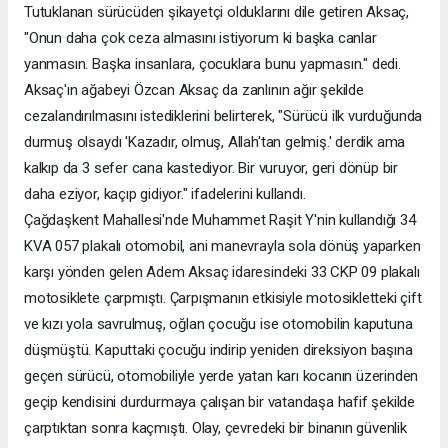
Tutuklanan sürücüden şikayetçi olduklarını dile getiren Aksaç,
"Onun daha çok ceza almasını istiyorum ki başka canlar
yanmasın. Başka insanlara, çocuklara bunu yapmasın." dedi.
Aksaç'ın ağabeyi Özcan Aksaç da zanlının ağır şekilde
cezalandırılmasını istediklerini belirterek, "Sürücü ilk vurduğunda
durmuş olsaydı 'Kazadır, olmuş, Allah'tan gelmiş.' derdik ama
kalkıp da 3 sefer cana kastediyor. Bir vuruyor, geri dönüp bir
daha eziyor, kaçıp gidiyor." ifadelerini kullandı.
Çağdaşkent Mahallesi'nde Muhammet Raşit Y'nin kullandığı 34
KVA 057 plakalı otomobil, ani manevrayla sola dönüş yaparken
karşı yönden gelen Adem Aksaç idaresindeki 33 CKP 09 plakalı
motosiklete çarpmıştı. Çarpışmanın etkisiyle motosikletteki çift
ve kızı yola savrulmuş, oğlan çocuğu ise otomobilin kaputuna
düşmüştü. Kaputtaki çocuğu indirip yeniden direksiyon başına
geçen sürücü, otomobiliyle yerde yatan karı kocanın üzerinden
geçip kendisini durdurmaya çalışan bir vatandaşa hafif şekilde
çarptıktan sonra kaçmıştı. Olay, çevredeki bir binanın güvenlik