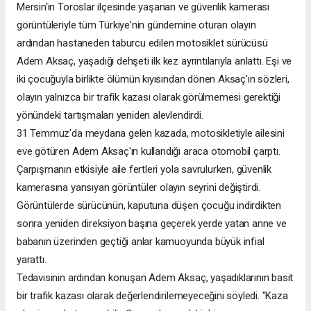
Mersin'in Toroslar ilçesinde yaşanan ve güvenlik kamerası
görüntüleriyle tüm Türkiye'nin gündemine oturan olayın
ardından hastaneden taburcu edilen motosiklet sürücüsü
Adem Aksaç, yaşadığı dehşeti ilk kez ayrıntılarıyla anlattı. Eşi ve
iki çocuğuyla birlikte ölümün kıyısından dönen Aksaç'ın sözleri,
olayın yalnızca bir trafik kazası olarak görülmemesi gerektiği
yönündeki tartışmaları yeniden alevlendirdi.
31 Temmuz'da meydana gelen kazada, motosikletiyle ailesini
eve götüren Adem Aksaç'ın kullandığı araca otomobil çarptı.
Çarpışmanın etkisiyle aile fertleri yola savrulurken, güvenlik
kamerasına yansıyan görüntüler olayın seyrini değiştirdi.
Görüntülerde sürücünün, kaputuna düşen çocuğu indirdikten
sonra yeniden direksiyon başına geçerek yerde yatan anne ve
babanın üzerinden geçtiği anlar kamuoyunda büyük infial
yarattı.
Tedavisinin ardından konuşan Adem Aksaç, yaşadıklarının basit
bir trafik kazası olarak değerlendirilemeyeceğini söyledi. "Kaza