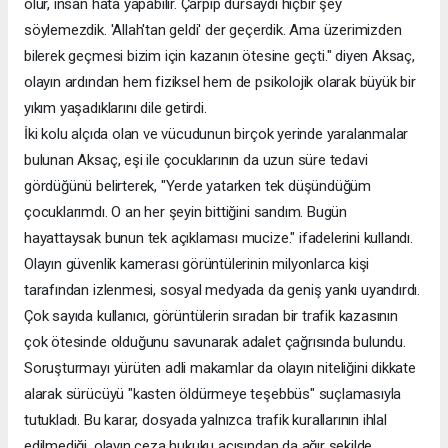
olur, insan hata yapabilir. Çarpıp dursaydı hiçbir şey
söylemezdik. 'Allah'tan geldi' der geçerdik. Ama üzerimizden
bilerek geçmesi bizim için kazanın ötesine geçti." diyen Aksaç,
olayın ardından hem fiziksel hem de psikolojik olarak büyük bir
yıkım yaşadıklarını dile getirdi.
İki kolu alçıda olan ve vücudunun birçok yerinde yaralanmalar
bulunan Aksaç, eşi ile çocuklarının da uzun süre tedavi
gördüğünü belirterek, "Yerde yatarken tek düşündüğüm
çocuklarımdı. O an her şeyin bittiğini sandım. Bugün
hayattaysak bunun tek açıklaması mucize." ifadelerini kullandı.
Olayın güvenlik kamerası görüntülerinin milyonlarca kişi
tarafından izlenmesi, sosyal medyada da geniş yankı uyandırdı.
Çok sayıda kullanıcı, görüntülerin sıradan bir trafik kazasının
çok ötesinde olduğunu savunarak adalet çağrısında bulundu.
Soruşturmayı yürüten adli makamlar da olayın niteliğini dikkate
alarak sürücüyü "kasten öldürmeye teşebbüs" suçlamasıyla
tutukladı. Bu karar, dosyada yalnızca trafik kurallarının ihlal
edilmediği, olayın ceza hukuku açısından da ağır şekilde