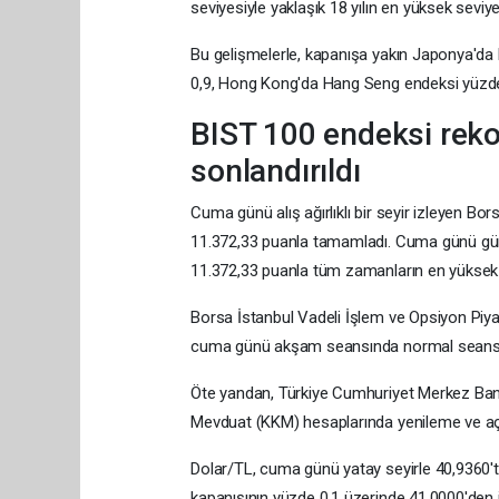
seviyesiyle yaklaşık 18 yılın en yüksek seviy
Bu gelişmelerle, kapanışa yakın Japonya'da 
0,9, Hong Kong'da Hang Seng endeksi yüzde
BIST 100 endeksi reko
sonlandırıldı
Cuma günü alış ağırlıklı bir seyir izleyen B
11.372,33 puanla tamamladı. Cuma günü gün 
11.372,33 puanla tüm zamanların en yüksek ha
Borsa İstanbul Vadeli İşlem ve Opsiyon Piya
cuma günü akşam seansında normal seans ka
Öte yandan, Türkiye Cumhuriyet Merkez Banka
Mevduat (KKM) hesaplarında yenileme ve açıl
Dolar/TL, cuma günü yatay seyirle 40,9360't
kapanışının yüzde 0,1 üzerinde 41,0000'den 