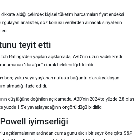
dikkate aldığı çekirdek kişisel tüketim harcamaları fiyat endeksi
i vurgulayan analistler, söz konusu verilerden alınacak sinyallerin
ledi.
unu teyit etti
itch Ratings'den yapılan açıklamada, ABD'nin uzun vadeli kredi
ünümünün "durağan" olarak belirlendiği bildirildi.
an borç yükü veya yaşlanan nüfusla bağlantılı olarak yaklaşan
ım atmadığı ifade edildi.
tışının düştüğüne değinilen açıklamada, ABD'nin 2024'te yüzde 2,8 olan
 yüzde 1,5'e yavaşlayacağının öngörüldüğü bildirildi.
Powell iyimserliği
u açıklamalarının ardından cuma günü alıcılı bir seyir öne çıktı. S&P