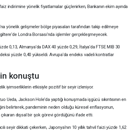
faiz indirimine yönelik fiyatlamalar güçlenirken, Bankanın ekim ayında
na yönelik gelişmeler bölge piyasaları tarafından takip edilmeye
ngiltere'de Londra Borsası'nda işlemler gerçekleşmeyecek.
üzde 0,13, Almanya'da DAX 40 yüzde 0,29, İtalya'da FTSE MIB 30
eksi yüzde 0,40 yükseldi. Avrupa'da endeks vadeli kontratlar
in konuştu
 iyimserliklerin etkisiyle pozitif bir seyir izleniyor.
o Ueda, Jackson Hole'da yaptığı konuşmada işgücü sıkıntısının en
iğini belirterek, pandeminin neden olduğu küresel enflasyonun,
karan dışsal bir şok görevi gördüğünü ifade etti.
ılı seyir dikkati çekerken, Japonya'nın 10 yıllık tahvil faizi yüzde 1,62