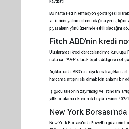
kaydetti.
Bu hafta Fed'in enflasyon göstergesi olarak 
verilerinin yatırımcıların odağına yerleştiğin
piyasaların yönü üzerinde etkili olacağını söy
Fitch ABD'nin kredi not
Uluslararası kredi derecelendirme kuruluşu F
notunun "AA+" olarak teyit edildiği ve not gör
Açıklamada, ABD'nin büyük mali açıkları, art
harcama artışını ele almak için anlamlı bir ad
İş gücü talebinin zayıfladığı ve istihdam ar
yıllık ortalama ekonomik büyümesinin 2025'te
New York Borsası'nda 
New York Borsası'nda Powell'ın güvercin tonl