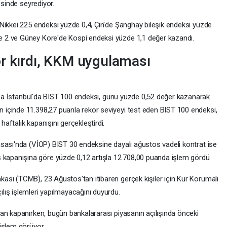
esinde seyrediyor.
Nikkei 225 endeksi yüzde 0,4, Çin'de Şanghay bileşik endeksi yüzde
 2 ve Güney Kore'de Kospi endeksi yüzde 1,1 değer kazandı.
r kırdı, KKM uygulaması
orsa İstanbul'da BIST 100 endeksi, günü yüzde 0,52 değer kazanarak
içinde 11.398,27 puanla rekor seviyeyi test eden BIST 100 endeksi,
ftalık kapanışını gerçekleştirdi.
sası'nda (VİOP) BIST 30 endeksine dayalı ağustos vadeli kontrat ise
panışına göre yüzde 0,12 artışla 12.708,00 puanda işlem gördü.
sı (TCMB), 23 Ağustos'tan itibaren gerçek kişiler için Kur Korumalı
ış işlemleri yapılmayacağını duyurdu.
an kapanırken, bugün bankalararası piyasanın açılışında önceki
işlem görüyor.