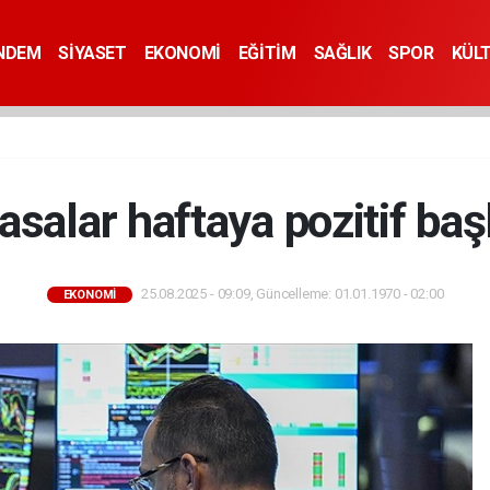
NDEM
SİYASET
EKONOMİ
EĞİTİM
SAĞLIK
SPOR
KÜL
asalar haftaya pozitif baş
25.08.2025 - 09:09, Güncelleme: 01.01.1970 - 02:00
EKONOMİ