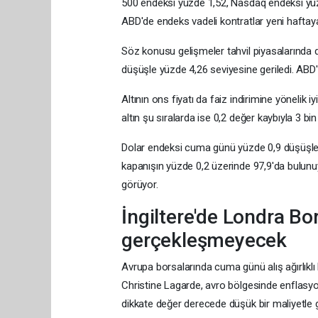
500 endeksi yüzde 1,52, Nasdaq endeksi yü
ABD'de endeks vadeli kontratlar yeni haftaya 
Söz konusu gelişmeler tahvil piyasalarında da
düşüşle yüzde 4,26 seviyesine geriledi. ABD'n
Altının ons fiyatı da faiz indirimine yönelik 
altın şu sıralarda ise 0,2 değer kaybıyla 3 bin
Dolar endeksi cuma günü yüzde 0,9 düşüşle 
kapanışın yüzde 0,2 üzerinde 97,9'da bulunuyo
görüyor.
İngiltere'de Londra Bo
gerçekleşmeyecek
Avrupa borsalarında cuma günü alış ağırlıkl
Christine Lagarde, avro bölgesinde enflasy
dikkate değer derecede düşük bir maliyetle g