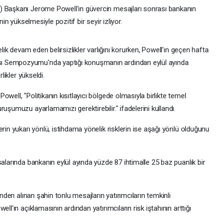
) Başkanı Jerome Powell'ın güvercin mesajları sonrası bankanın
nin yükselmesiyle pozitif bir seyir izliyor.
elik devam eden belirsizlikler varlığını korurken, Powell'ın geçen hafta
ı Sempozyumu'nda yaptığı konuşmanın ardından eylül ayında
likler yükseldi.
well, "Politikanın kısıtlayıcı bölgede olmasıyla birlikte temel
uşumuzu ayarlamamızı gerektirebilir." ifadelerini kullandı.
rin yukarı yönlü, istihdama yönelik risklerin ise aşağı yönlü olduğunu
salarında bankanın eylül ayında yüzde 87 ihtimalle 25 baz puanlık bir
inden alınan şahin tonlu mesajların yatırımcıların temkinli
ll'ın açıklamasının ardından yatırımcıların risk iştahının arttığı