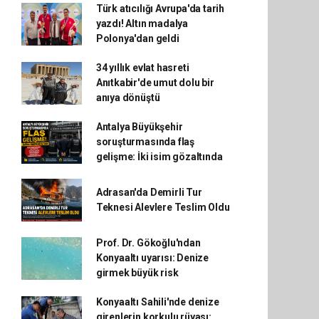
Türk atıcılığı Avrupa'da tarih
yazdı! Altın madalya
Polonya'dan geldi
34 yıllık evlat hasreti
Anıtkabir'de umut dolu bir
anıya dönüştü
Antalya Büyükşehir
soruşturmasında flaş
gelişme: İki isim gözaltında
Adrasan'da Demirli Tur
Teknesi Alevlere Teslim Oldu
Prof. Dr. Gökoğlu'ndan
Konyaaltı uyarısı: Denize
girmek büyük risk
Konyaaltı Sahili'nde denize
girenlerin korkulu rüyası: