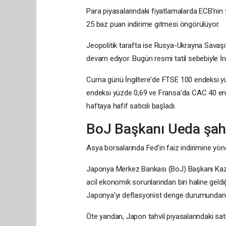
Para piyasalarındaki fiyatlamalarda ECB'nin 
25 baz puan indirime gitmesi öngörülüyor.
Jeopolitik tarafta ise Rusya-Ukrayna Savaşı'
devam ediyor. Bugün resmi tatil sebebiyle İ
Cuma günü İngiltere'de FTSE 100 endeksi y
endeksi yüzde 0,69 ve Fransa'da CAC 40 end
haftaya hafif satıcılı başladı.
BoJ Başkanı Ueda şah
Asya borsalarında Fed'in faiz indirimine yönelik
Japonya Merkez Bankası (BoJ) Başkanı Kazu
acil ekonomik sorunlarından biri haline geld
Japonya'yı deflasyonist denge durumundan çı
Öte yandan, Japon tahvil piyasalarındaki satıc