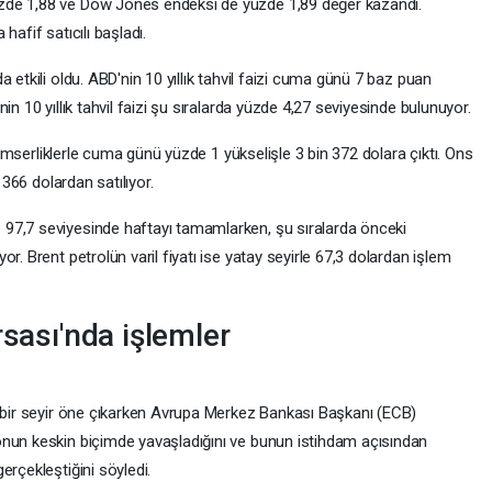
zde 1,88 ve Dow Jones endeksi de yüzde 1,89 değer kazandı.
hafif satıcılı başladı.
 etkili oldu. ABD'nin 10 yıllık tahvil faizi cuma günü 7 baz puan
in 10 yıllık tahvil faizi şu sıralarda yüzde 4,27 seviyesinde bulunuyor.
iyimserliklerle cuma günü yüzde 1 yükselişle 3 bin 372 dolara çıktı. Ons
 366 dolardan satılıyor.
97,7 seviyesinde haftayı tamamlarken, şu sıralarda önceki
r. Brent petrolün varil fiyatı ise yatay seyirle 67,3 dolardan işlem
rsası'nda işlemler
ı bir seyir öne çıkarken Avrupa Merkez Bankası Başkanı (ECB)
onun keskin biçimde yavaşladığını ve bunun istihdam açısından
erçekleştiğini söyledi.