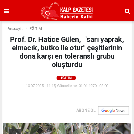
Anasayfa
EĞİTİM
Prof. Dr. Hatice Gülen, "sarı yaprak,
elmacık, butko ile otur" çeşitlerinin
dona karşı en toleranslı grubu
oluşturdu
EĞİTİM
10.07.2025 - 11:15, Güncelleme: 01.01.1970 - 02:00
ABONE OL