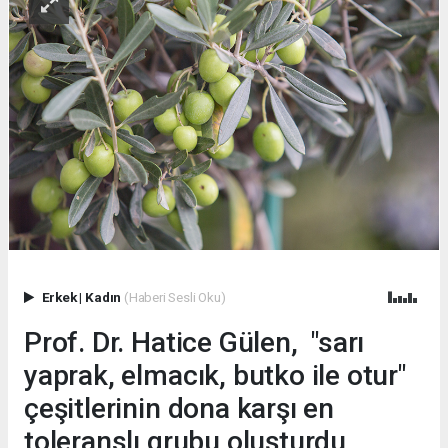
Erkek
|
Kadın
(Haberi Sesli Oku)
Prof. Dr. Hatice Gülen, "sarı
yaprak, elmacık, butko ile otur"
çeşitlerinin dona karşı en
toleranslı grubu oluşturdu