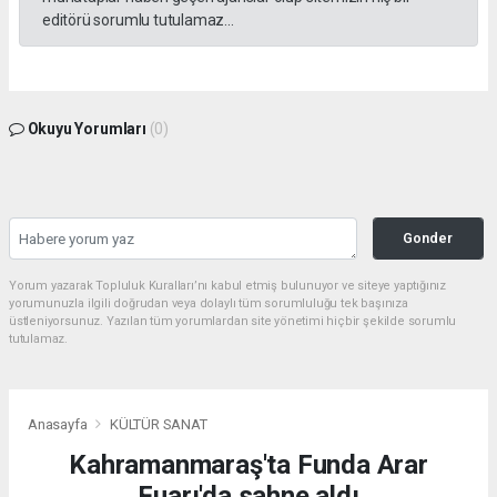
editörü sorumlu tutulamaz...
Okuyu Yorumları
(0)
Gonder
Yorum yazarak Topluluk Kuralları’nı kabul etmiş bulunuyor ve siteye yaptığınız
yorumunuzla ilgili doğrudan veya dolaylı tüm sorumluluğu tek başınıza
üstleniyorsunuz. Yazılan tüm yorumlardan site yönetimi hiçbir şekilde sorumlu
tutulamaz.
Anasayfa
KÜLTÜR SANAT
Kahramanmaraş'ta Funda Arar
Fuarı'da sahne aldı