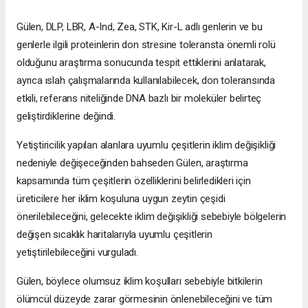
Gülen, DLP, LBR, A-Ind, Zea, STK, Kir-L adlı genlerin ve bu
genlerle ilgili proteinlerin don stresine toleransta önemli rolü
olduğunu araştırma sonucunda tespit ettiklerini anlatarak,
ayrıca ıslah çalışmalarında kullanılabilecek, don toleransında
etkili, referans niteliğinde DNA bazlı bir moleküler belirteç
geliştirdiklerine değindi.
Yetiştiricilik yapılan alanlara uyumlu çeşitlerin iklim değişikliği
nedeniyle değişeceğinden bahseden Gülen, araştırma
kapsamında tüm çeşitlerin özelliklerini belirledikleri için
üreticilere her iklim koşuluna uygun zeytin çeşidi
önerilebileceğini, gelecekte iklim değişikliği sebebiyle bölgelerin
değişen sıcaklık haritalarıyla uyumlu çeşitlerin
yetiştirilebileceğini vurguladı.
Gülen, böylece olumsuz iklim koşulları sebebiyle bitkilerin
ölümcül düzeyde zarar görmesinin önlenebileceğini ve tüm