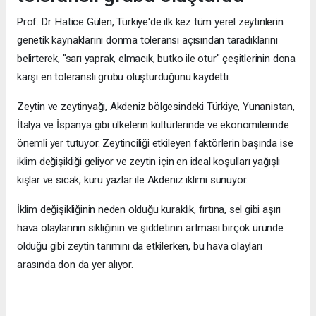
Prof. Dr. Hatice Gülen, Türkiye'de ilk kez tüm yerel zeytinlerin
genetik kaynaklarını donma toleransı açısından taradıklarını
belirterek, "sarı yaprak, elmacık, butko ile otur" çeşitlerinin dona
karşı en toleranslı grubu oluşturduğunu kaydetti.
Zeytin ve zeytinyağı, Akdeniz bölgesindeki Türkiye, Yunanistan,
İtalya ve İspanya gibi ülkelerin kültürlerinde ve ekonomilerinde
önemli yer tutuyor. Zeytinciliği etkileyen faktörlerin başında ise
iklim değişikliği geliyor ve zeytin için en ideal koşulları yağışlı
kışlar ve sıcak, kuru yazlar ile Akdeniz iklimi sunuyor.
İklim değişikliğinin neden olduğu kuraklık, fırtına, sel gibi aşırı
hava olaylarının sıklığının ve şiddetinin artması birçok üründe
olduğu gibi zeytin tarımını da etkilerken, bu hava olayları
arasında don da yer alıyor.