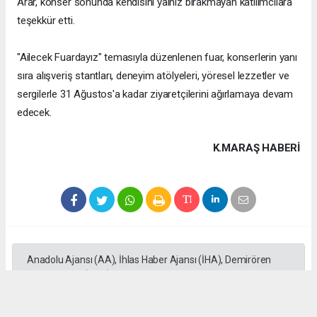
Arar, konser sonunda kendisini yalnız bırakmayan katılımcılara
teşekkür etti.
"Ailecek Fuardayız" temasıyla düzenlenen fuar, konserlerin yanı
sıra alışveriş stantları, deneyim atölyeleri, yöresel lezzetler ve
sergilerle 31 Ağustos'a kadar ziyaretçilerini ağırlamaya devam
edecek.
K.MARAŞ HABERİ
Anadolu Ajansı (AA), İhlas Haber Ajansı (İHA), Demirören
Haber Ajansı (DHA) ve diğer ajanslar tarafından eklenen tüm
haberler, sitemizin editörlerinin müdahalesi olmadan ajans
kanallarından çekilmektedir. Bu haberlerde yer alan hukuki