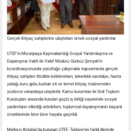
Gerçek ihtiyaç sahiplerine ulaştırılan örnek sosyal yardımlar.
UTEF'in Muratpaşa Kaymakamlığı Sosyal Yardımlaşma ve
Dayanışma Vakfı ile Vakıf Müdürü Gürbüz Şimşek'in
koordinasyonunda yürüttüğü çalışmalar kapsamında gerçek
ihtiyaç sahipleri titizlikle belirlenirken, tekerlekli sandalye, hasta
yatağı, kuru gıda, kurban eti ve temel ihtiyaç malzemeleri
yüzlerce vatandaşa ulaştırıldı. Kamu kurumları ile Sivil Toplum
Kuruluşları arasında kurulan güçlü iş birliği sayesinde sosyal
yardımların etkinliği artırılırken, toplumsal dayanışmanın başarılı
örneklerinde birer birer hayata geçirildi.
Merkezi Antalya'da bulunan UTEF, Türkiye'nin farklı illerinde