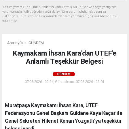
Yorum yazarak Topluluk Kuralları’nı kabul etmiş bulunuyor ve siteye yaptığınız
yorumunuzla ilgili doğrudan veya dolaylı tüm sorumluluğu tek başınıza
üstleniyorsunuz. Yazılan tüm yorumlardan site yönetimi hiçbir şekilde sorumlu
tutulamaz.
Anasayfa
GÜNDEM
Kaymakam İhsan Kara'dan UTEF'e
Anlamlı Teşekkür Belgesi
GÜNDEM
07.08.2026 - 22:24, Güncelleme: 07.08.2026 - 23:01
Muratpaşa Kaymakamı İhsan Kara, UTEF
Federasyonu Genel Başkanı Güldane Kaya Kaçar ile
Genel Sekreteri Hikmet Kenan Yozgatlı'ya teşekkür
belgesi verdi.