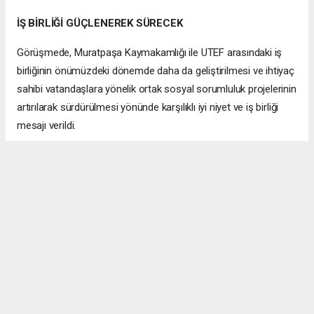
İŞ BİRLİĞİ GÜÇLENEREK SÜRECEK
Görüşmede, Muratpaşa Kaymakamlığı ile UTEF arasındaki iş
birliğinin önümüzdeki dönemde daha da geliştirilmesi ve ihtiyaç
sahibi vatandaşlara yönelik ortak sosyal sorumluluk projelerinin
artırılarak sürdürülmesi yönünde karşılıklı iyi niyet ve iş birliği
mesajı verildi.
Samimi Pozitif bir atmosferde gerçekleşen ziyaret, günün
anısına çekilen hatıra fotoğrafıyla sona erdi.
ANTALYA HABERİ