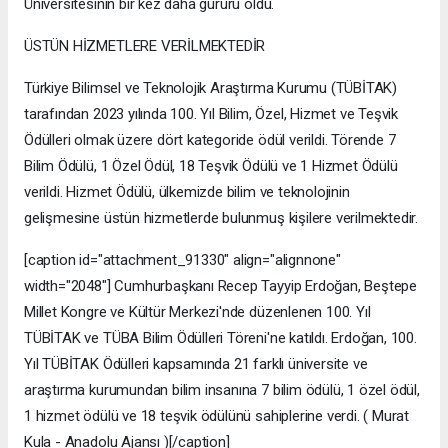
Üniversitesinin bir kez daha gururu oldu.
ÜSTÜN HİZMETLERE VERİLMEKTEDİR
Türkiye Bilimsel ve Teknolojik Araştırma Kurumu (TÜBİTAK)
tarafından 2023 yılında 100. Yıl Bilim, Özel, Hizmet ve Teşvik
Ödülleri olmak üzere dört kategoride ödül verildi. Törende 7
Bilim Ödülü, 1 Özel Ödül, 18 Teşvik Ödülü ve 1 Hizmet Ödülü
verildi. Hizmet Ödülü, ülkemizde bilim ve teknolojinin
gelişmesine üstün hizmetlerde bulunmuş kişilere verilmektedir.
[caption id="attachment_91330" align="alignnone"
width="2048"] Cumhurbaşkanı Recep Tayyip Erdoğan, Beştepe
Millet Kongre ve Kültür Merkezi'nde düzenlenen 100. Yıl
TÜBİTAK ve TÜBA Bilim Ödülleri Töreni'ne katıldı. Erdoğan, 100.
Yıl TÜBİTAK Ödülleri kapsamında 21 farklı üniversite ve
araştırma kurumundan bilim insanına 7 bilim ödülü, 1 özel ödül,
1 hizmet ödülü ve 18 teşvik ödülünü sahiplerine verdi. ( Murat
Kula - Anadolu Ajansı )[/caption]