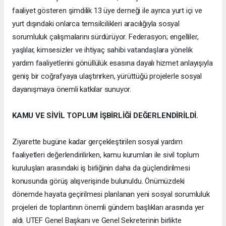
faaliyet gösteren şimdilik 13 üye derneği ile ayrıca yurt içi ve
yurt dışındaki onlarca temsilcilikleri aracılığıyla sosyal
sorumluluk çalışmalarını sürdürüyor. Federasyon; engelliler,
yaşlılar, kimsesizler ve ihtiyaç sahibi vatandaşlara yönelik
yardım faaliyetlerini gönüllülük esasına dayalı hizmet anlayışıyla
geniş bir coğrafyaya ulaştırırken, yürüttüğü projelerle sosyal
dayanışmaya önemli katkılar sunuyor.
KAMU VE SİVİL TOPLUM İŞBİRLİĞİ DEĞERLENDİRİLDİ.
Ziyarette bugüne kadar gerçekleştirilen sosyal yardım
faaliyetleri değerlendirilirken, kamu kurumları ile sivil toplum
kuruluşları arasındaki iş birliğinin daha da güçlendirilmesi
konusunda görüş alışverişinde bulunuldu. Önümüzdeki
dönemde hayata geçirilmesi planlanan yeni sosyal sorumluluk
projeleri de toplantının önemli gündem başlıkları arasında yer
aldı. UTEF Genel Başkanı ve Genel Sekreterinin birlikte