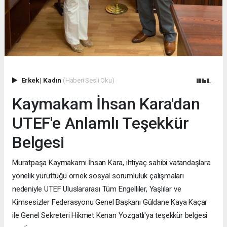
Erkek
|
Kadın
(Haberi Sesli Oku)
Kaymakam İhsan Kara'dan
UTEF'e Anlamlı Teşekkür
Belgesi
Muratpaşa Kaymakamı İhsan Kara, ihtiyaç sahibi vatandaşlara
yönelik yürüttüğü örnek sosyal sorumluluk çalışmaları
nedeniyle UTEF Uluslararası Tüm Engelliler, Yaşlılar ve
Kimsesizler Federasyonu Genel Başkanı Güldane Kaya Kaçar
ile Genel Sekreteri Hikmet Kenan Yozgatlı'ya teşekkür belgesi