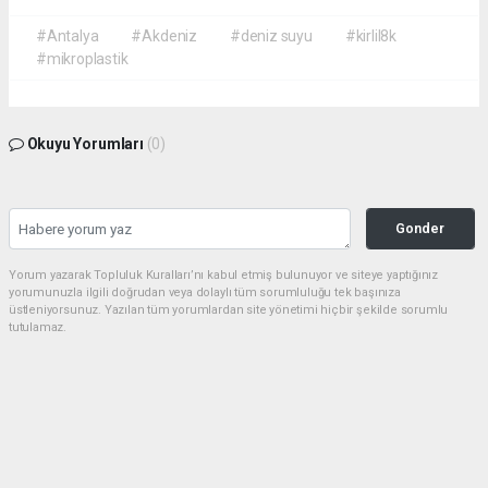
#Antalya
#Akdeniz
#deniz suyu
#kirlil8k
#mikroplastik
Okuyu Yorumları
(0)
Gonder
Yorum yazarak Topluluk Kuralları’nı kabul etmiş bulunuyor ve siteye yaptığınız
yorumunuzla ilgili doğrudan veya dolaylı tüm sorumluluğu tek başınıza
üstleniyorsunuz. Yazılan tüm yorumlardan site yönetimi hiçbir şekilde sorumlu
tutulamaz.
Anasayfa
EĞİTİM
2026-2027 Okul Servis Ücretleri
Eğitimde Yeni Dönem