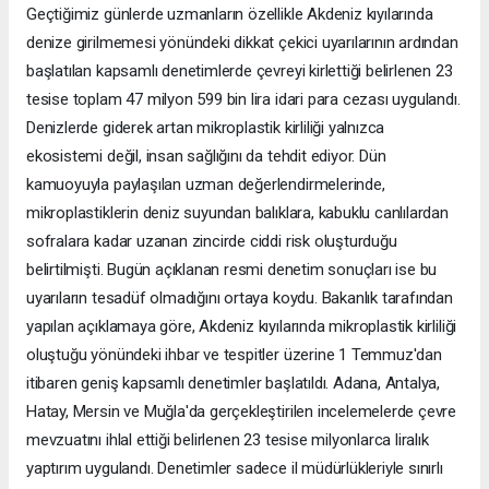
Geçtiğimiz günlerde uzmanların özellikle Akdeniz kıyılarında
denize girilmemesi yönündeki dikkat çekici uyarılarının ardından
başlatılan kapsamlı denetimlerde çevreyi kirlettiği belirlenen 23
tesise toplam 47 milyon 599 bin lira idari para cezası uygulandı.
Denizlerde giderek artan mikroplastik kirliliği yalnızca
ekosistemi değil, insan sağlığını da tehdit ediyor. Dün
kamuoyuyla paylaşılan uzman değerlendirmelerinde,
mikroplastiklerin deniz suyundan balıklara, kabuklu canlılardan
sofralara kadar uzanan zincirde ciddi risk oluşturduğu
belirtilmişti. Bugün açıklanan resmi denetim sonuçları ise bu
uyarıların tesadüf olmadığını ortaya koydu. Bakanlık tarafından
yapılan açıklamaya göre, Akdeniz kıyılarında mikroplastik kirliliği
oluştuğu yönündeki ihbar ve tespitler üzerine 1 Temmuz'dan
itibaren geniş kapsamlı denetimler başlatıldı. Adana, Antalya,
Hatay, Mersin ve Muğla'da gerçekleştirilen incelemelerde çevre
mevzuatını ihlal ettiği belirlenen 23 tesise milyonlarca liralık
yaptırım uygulandı. Denetimler sadece il müdürlükleriyle sınırlı