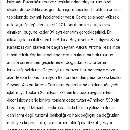
kalmadı. Bakanlığın merkez teşkilatından oluşturulan özel
ekipler de özellikle atık geri dönüşüm tesisleri ile atık su arıtma
tesislerinde ayrıntılı incelemeler yaptı. Çevre açısından yüksek
risk taşıdığı değerlendirilen 142 tesis denetim programına
alınırken, bugüne kadar 39 ayrı denetim gerçekleştirildi. En
dikkat çeken ihlallerden biri Adana Büyükşehir Belediyesi Su ve
Kanalizasyon İdaresi'ne bağlı Seyhan Atıksu Arıtma Tesisi'nde
tespit edildi. Yapılan incelemede atık suların bir bölümünün
arıtma sürecinden geçirilmeden doğrudan alıcı ortama
bırakıldığı belirlendi. Geçen yıl da benzer ihlal nedeniyle ceza
alan tesise bu kez 5 milyon 874 bin lira idari para cezası kesildi.
Seyhan Atıksu Arıtma Tesisi'nin de aralarında bulunduğu yedi
işletmeye toplam 20 milyon 732 bin lira ceza uygulanırken,
diğer işletmelerle birlikte toplam ceza tutarı 47 milyon 599 bin
liraya ulaştı. Uzmanlar, mikroplastik kirliliğinin yalnızca deniz
canlılarını değil, turizmi, balıkçılığı ve halk sağlığını da doğrudan
etkileyen küresel bir çevre sorunu olduğuna dikkat çekiyor.