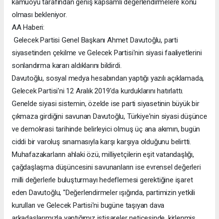
kamuoyu tarafından geniş kapsamlı değerlendirmelere konu
olması bekleniyor.
AA Haberi:
Gelecek Partisi Genel Başkanı Ahmet Davutoğlu, parti
siyasetinden çekilme ve Gelecek Partisi'nin siyasi faaliyetlerini
sonlandırma kararı aldıklarını bildirdi.
Davutoğlu, sosyal medya hesabından yaptığı yazılı açıklamada,
Gelecek Partisi'ni 12 Aralık 2019'da kurduklarını hatırlattı.
Genelde siyasi sistemin, özelde ise parti siyasetinin büyük bir
çıkmaza girdiğini savunan Davutoğlu, Türkiye'nin siyasi düşünce
ve demokrasi tarihinde belirleyici olmuş üç ana akımın, bugün
ciddi bir varoluş sınamasıyla karşı karşıya olduğunu belirtti.
Muhafazakarların ahlaki özü, milliyetçilerin eşit vatandaşlığı,
çağdaşlaşma düşüncesini savunanların ise evrensel değerleri
milli değerlerle buluşturmayı hedeflemesi gerektiğine işaret
eden Davutoğlu, "Değerlendirmeler ışığında, partimizin yetkili
kurulları ve Gelecek Partisi'ni bugüne taşıyan dava
arkadaşlarımızla yaptığımız istişareler neticesinde, kirlenmiş