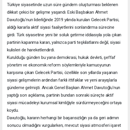
Türkiye siyasetinde uzun süre gündem oluşturması beklenen
dikkat çekici bir gelişme yaşandı. Eski Başbakan Ahmet
Davutoğlu'nun liderliğinde 2019 yılında kurulan Gelecek Partisi,
aldığı kararla aktif siyasi faaliyetlerini sonlandırma sürecine
girdi. Türk siyasetine yeni bir soluk getirme iddiasıyla yola çıkan
partinin kapanma kararı, yalnızca parti teşkilatlarını değil, siyasi
kulisleri de hareketlendirdi.
Kurulduğu günden bu yana demokrasi, hukuk devleti, şeffaf
yönetim ve ekonomik reform söylemleriyle kamuoyunun
karşısına çıkan Gelecek Partisi, özellikle son yıllarda yaşanan
siyasi gelişmelerin ardından farklı ittifaklar ve yeni arayışlarla
gündeme gelmişti. Ancak Genel Başkan Ahmet Davutoğlu'nun
yaptığı son açıklama, partinin bundan sonraki süreçte aktif
siyasi mücadeleyi kurumsal kimliğiyle sürdürmeyeceğini ortaya
koydu.
Davutoğlu, kararın herhangi bir başarısızlığın ya da geri adımın
sonucu olmadığını vurgularken, mevcut siyasi atmosferi işaret