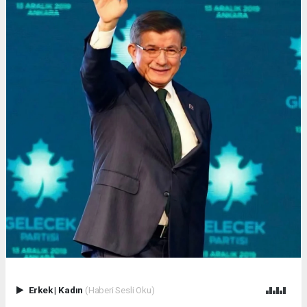
Erkek
|
Kadın
(Haberi Sesli Oku)