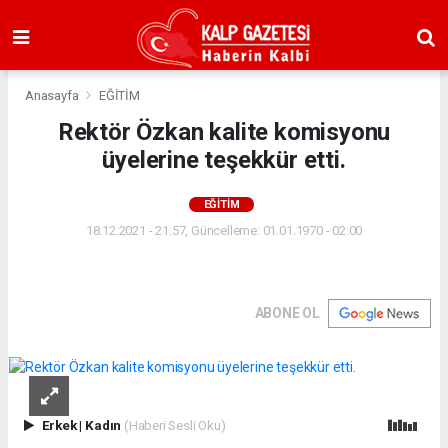
Anasayfa
EĞİTİM
Rektör Özkan kalite komisyonu
üyelerine teşekkür etti.
EĞİTİM
18.12.2021 - 21:57, Güncelleme: 01.01.1970 - 02:00
ABONE OL
Erkek
|
Kadın
(Haberi Sesli Oku)