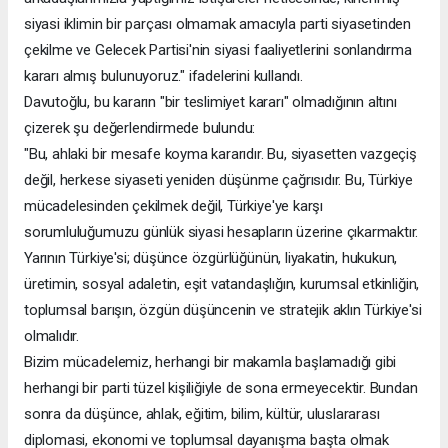
siyasi iklimin bir parçası olmamak amacıyla parti siyasetinden
çekilme ve Gelecek Partisi'nin siyasi faaliyetlerini sonlandırma
kararı almış bulunuyoruz." ifadelerini kullandı.
Davutoğlu, bu kararın "bir teslimiyet kararı" olmadığının altını
çizerek şu değerlendirmede bulundu:
"Bu, ahlaki bir mesafe koyma kararıdır. Bu, siyasetten vazgeçiş
değil, herkese siyaseti yeniden düşünme çağrısıdır. Bu, Türkiye
mücadelesinden çekilmek değil, Türkiye'ye karşı
sorumluluğumuzu günlük siyasi hesapların üzerine çıkarmaktır.
Yarının Türkiye'si; düşünce özgürlüğünün, liyakatin, hukukun,
üretimin, sosyal adaletin, eşit vatandaşlığın, kurumsal etkinliğin,
toplumsal barışın, özgün düşüncenin ve stratejik aklın Türkiye'si
olmalıdır.
Bizim mücadelemiz, herhangi bir makamla başlamadığı gibi
herhangi bir parti tüzel kişiliğiyle de sona ermeyecektir. Bundan
sonra da düşünce, ahlak, eğitim, bilim, kültür, uluslararası
diplomasi, ekonomi ve toplumsal dayanışma başta olmak