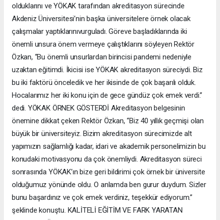
olduklarını ve YÖKAK tarafından akreditasyon sürecinde
Akdeniz Üniversitesi’nin başka üniversitelere örnek olacak
çalışmalar yaptıklarınıvurguladı. Göreve başladıklarında iki
önemli unsura önem vermeye çalıştıklarını söyleyen Rektör
Özkan, “Bu önemli unsurlardan birincisi pandemi nedeniyle
uzaktan eğitimdi. İkicisi ise YÖKAK akreditasyon süreciydi. Biz
bu iki faktörü önceledik ve her ikisinde de çok başarılı olduk.
Hocalarımız her iki konu için de gece gündüz çok emek verdi.”
dedi. YÖKAK ÖRNEK GÖSTERDİ Akreditasyon belgesinin
önemine dikkat çeken Rektör Özkan, “Biz 40 yıllık geçmişi olan
büyük bir üniversiteyiz. Bizim akreditasyon sürecimizde alt
yapımızın sağlamlığı kadar, idari ve akademik personelimizin bu
konudaki motivasyonu da çok önemliydi. Akreditasyon süreci
sonrasında YÖKAK’ın bize geri bildirimi çok örnek bir üniversite
olduğumuz yönünde oldu. O anlamda ben gurur duydum. Sizler
bunu başardınız ve çok emek verdiniz, teşekkür ediyorum.”
şeklinde konuştu. KALİTELİ EĞİTİM VE FARK YARATAN