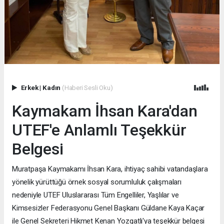
Erkek
|
Kadın
(Haberi Sesli Oku)
Kaymakam İhsan Kara'dan
UTEF'e Anlamlı Teşekkür
Belgesi
Muratpaşa Kaymakamı İhsan Kara, ihtiyaç sahibi vatandaşlara
yönelik yürüttüğü örnek sosyal sorumluluk çalışmaları
nedeniyle UTEF Uluslararası Tüm Engelliler, Yaşlılar ve
Kimsesizler Federasyonu Genel Başkanı Güldane Kaya Kaçar
ile Genel Sekreteri Hikmet Kenan Yozgatlı'ya teşekkür belgesi