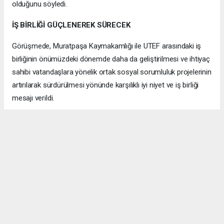
olduğunu söyledi.
İŞ BİRLİĞİ GÜÇLENEREK SÜRECEK
Görüşmede, Muratpaşa Kaymakamlığı ile UTEF arasındaki iş
birliğinin önümüzdeki dönemde daha da geliştirilmesi ve ihtiyaç
sahibi vatandaşlara yönelik ortak sosyal sorumluluk projelerinin
artırılarak sürdürülmesi yönünde karşılıklı iyi niyet ve iş birliği
mesajı verildi.
Samimi Pozitif bir atmosferde gerçekleşen ziyaret, günün
anısına çekilen hatıra fotoğrafıyla sona erdi.
ANTALYA HABERİ