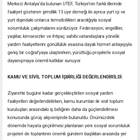
Merkezi Antalya'da bulunan UTEF, Türkiye'nin farklı illerinde
faaliyet gösteren şimdilik 13 üye derneği ile ayrıca yurt içi ve
yurt dışındaki onlarca temsilcilikleri aracılığıyla sosyal
sorumluluk çalışmalarını sürdürüyor. Federasyon; engelliler,
yaşlılar, kimsesizler ve ihtiyaç sahibi vatandaşlara yönelik
yardım faaliyetlerini gönüllülük esasına dayalı hizmet anlayışıyla
geniş bir coğrafyaya ulaştırırken, yürüttüğü projelerle sosyal
dayanışmaya önemli katkılar sunuyor.
KAMU VE SİVİL TOPLUM İŞBİRLİĞİ DEĞERLENDİRİLDİ.
Ziyarette bugüne kadar gerçekleştirilen sosyal yardım
faaliyetleri değerlendirilirken, kamu kurumları ile sivil toplum
kuruluşları arasındaki iş birliğinin daha da güçlendirilmesi
konusunda görüş alışverişinde bulunuldu. Önümüzdeki
dönemde hayata geçirilmesi planlanan yeni sosyal sorumluluk
projeleri de toplantının önemli gündem başlıkları arasında yer