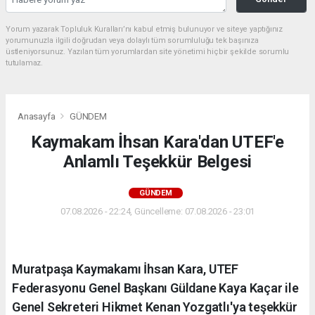
Yorum yazarak Topluluk Kuralları’nı kabul etmiş bulunuyor ve siteye yaptığınız
yorumunuzla ilgili doğrudan veya dolaylı tüm sorumluluğu tek başınıza
üstleniyorsunuz. Yazılan tüm yorumlardan site yönetimi hiçbir şekilde sorumlu
tutulamaz.
Anasayfa
GÜNDEM
Kaymakam İhsan Kara'dan UTEF'e
Anlamlı Teşekkür Belgesi
GÜNDEM
07.08.2026 - 22:24, Güncelleme: 07.08.2026 - 23:01
Muratpaşa Kaymakamı İhsan Kara, UTEF
Federasyonu Genel Başkanı Güldane Kaya Kaçar ile
Genel Sekreteri Hikmet Kenan Yozgatlı'ya teşekkür