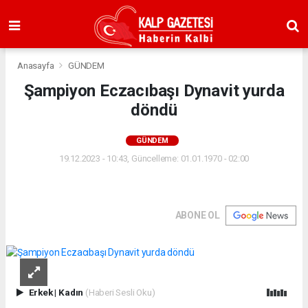
Anasayfa
GÜNDEM
Şampiyon Eczacıbaşı Dynavit yurda
döndü
GÜNDEM
19.12.2023 - 10:43, Güncelleme: 01.01.1970 - 02:00
ABONE OL
Erkek
|
Kadın
(Haberi Sesli Oku)