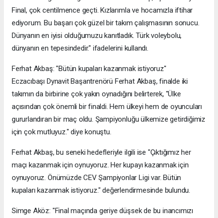
Final, çok centilmence geçti. Kızlarımla ve hocamızla iftihar
ediyorum. Bu başarı çok güzel bir takım çalışmasının sonucu.
Dünyanın en iyisi olduğumuzu kanıtladık. Türk voleybolu,
dünyanın en tepesindedir." ifadelerini kullandı.
Ferhat Akbaş: "Bütün kupaları kazanmak istiyoruz"
Eczacıbaşı Dynavit Başantrenörü Ferhat Akbaş, finalde iki
takımın da birbirine çok yakın oynadığını belirterek, "Ülke
açısından çok önemli bir finaldi. Hem ülkeyi hem de oyuncuları
gururlandıran bir maç oldu. Şampiyonluğu ülkemize getirdiğimiz
için çok mutluyuz." diye konuştu.
Ferhat Akbaş, bu seneki hedefleriyle ilgili ise "Çıktığımız her
maçı kazanmak için oynuyoruz. Her kupayı kazanmak için
oynuyoruz. Önümüzde CEV Şampiyonlar Ligi var. Bütün
kupaları kazanmak istiyoruz." değerlendirmesinde bulundu.
Simge Aköz: "Final maçında geriye düşsek de bu inancımızı