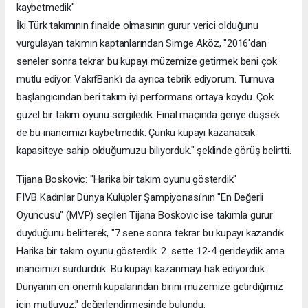
kaybetmedik"
İki Türk takımının finalde olmasının gurur verici olduğunu
vurgulayan takımın kaptanlarından Simge Aköz, "2016'dan
seneler sonra tekrar bu kupayı müzemize getirmek beni çok
mutlu ediyor. VakıfBank'ı da ayrıca tebrik ediyorum. Turnuva
başlangıcından beri takım iyi performans ortaya koydu. Çok
güzel bir takım oyunu sergiledik. Final maçında geriye düşsek
de bu inancımızı kaybetmedik. Çünkü kupayı kazanacak
kapasiteye sahip olduğumuzu biliyorduk." şeklinde görüş belirtti.
Tijana Boskovic: "Harika bir takım oyunu gösterdik"
FIVB Kadınlar Dünya Kulüpler Şampiyonası'nın "En Değerli
Oyuncusu" (MVP) seçilen Tijana Boskovic ise takımla gurur
duyduğunu belirterek, "7 sene sonra tekrar bu kupayı kazandık.
Harika bir takım oyunu gösterdik. 2. sette 12-4 gerideydik ama
inancımızı sürdürdük. Bu kupayı kazanmayı hak ediyorduk.
Dünyanın en önemli kupalarından birini müzemize getirdiğimiz
için mutluyuz." değerlendirmesinde bulundu.