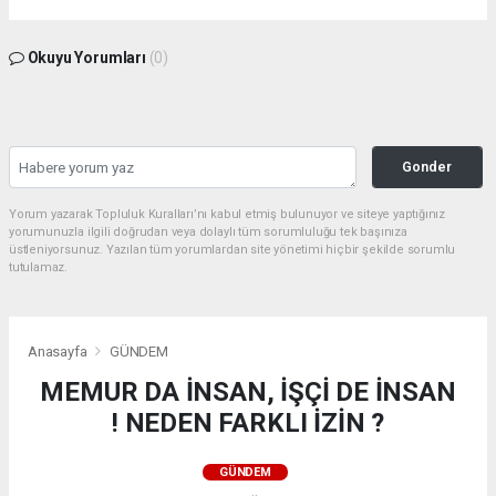
Okuyu Yorumları
(0)
Gonder
Yorum yazarak Topluluk Kuralları’nı kabul etmiş bulunuyor ve siteye yaptığınız
yorumunuzla ilgili doğrudan veya dolaylı tüm sorumluluğu tek başınıza
üstleniyorsunuz. Yazılan tüm yorumlardan site yönetimi hiçbir şekilde sorumlu
tutulamaz.
Anasayfa
GÜNDEM
MEMUR DA İNSAN, İŞÇİ DE İNSAN
! NEDEN FARKLI İZİN ?
GÜNDEM