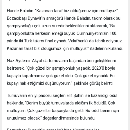
Hande Baladın: "Kazanan taraf biz olduğumuz için mutluyuz"
Eczacıbaşı Dynavit'in smaçörü Hande Baladın, takım olarak bu
şampiyonluğu çok uzun süredir beklediklerini aktararak, "Bu
şampiyonlukta herkesin emeği büyük. Cumhuriyetimizin 100.
yılında iki Türk takımı final oynadı. Vakıfbank'ı da tebrik ediyoruz.
Kazanan taraf biz olduğumuz için mutluyuz." ifadelerini kullandı.
Naz Aydemir Akyol da turnuvanın başından beri geliştiklerini
belirterek, "Çok güzel bir şampiyonluk yaşadık. 2023'ü böyle
kupayla kapatmamız çok güzel oldu. Çok güzel oynadık. Bu
kupayı hak ettiğimizi düşünüyorum." şeklinde görüş belirtti.
Turnuvanın en iyi pasörü seçilen Elif Şahin ise kazandığı ödül
hakkında, "Benim büyük turnuvalarda aldığım ilk ödüldü. Çok
mutluyum. Çok güzel bir başarıyla da geldi. Bu ödül benim için
unutulmaz olacak." değerlendirmesinde bulundu.