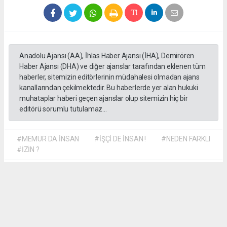
Anadolu Ajansı (AA), İhlas Haber Ajansı (İHA), Demirören
Haber Ajansı (DHA) ve diğer ajanslar tarafından eklenen tüm
haberler, sitemizin editörlerinin müdahalesi olmadan ajans
kanallarından çekilmektedir. Bu haberlerde yer alan hukuki
muhataplar haberi geçen ajanslar olup sitemizin hiç bir
editörü sorumlu tutulamaz...
#MEMUR DA İNSAN
#İŞÇİ DE İNSAN !
#NEDEN FARKLI
#İZİN ?
Dilber KÖSE
dilber@kalpgazetesi.com