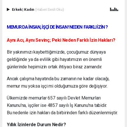
Erkek
|
Kadın
(Haberi Sesli Oku)
MEMUR DA İNSAN, İŞÇİ DE İNSAN ! NEDEN FARKLI İZİN ?
Aynı Acı, Aynı Sevinç; Peki Neden Farklı İzin Hakları?
Bir yakınımızı kaybettiğimizde, çocuğumuz dünyaya
geldiğinde ya da evlilik gibi hayatımızın en önemli
günlerinde hepimizin ortak ihtiyacı biraz zamandır.
Ancak çalışma hayatında bu zamanın ne kadar olacağı,
memur mu yoksa işçi mi olduğumuza göre değişiyor.
Ülkemizde memurlar 657 sayılı Devlet Memurları
Kanunu'na, işçiler ise 4857 sayılı İş Kanunu'na tabidir.
Bu nedenle izin hakları da birbirinden farklı düzenlenmiştir.
Yıllık İzinlerde Durum Nedir?