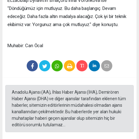
Eczacıbaşı Dynavit'in smaçörü Irina Voronkova ise
"Döndüğümüz için mutluyuz. Bu daha başlangıç. Devam
edeceğiz. Daha fazla altın madalya alacağız. Çok iyi bir teknik
ekibimiz var. Yorgunuz ama çok mutluyuz." diye konuştu.
Muhabir: Can Öcal
Anadolu Ajansı (AA), İhlas Haber Ajansı (İHA), Demirören
Haber Ajansı (DHA) ve diğer ajanslar tarafından eklenen tüm
haberler, sitemizin editörlerinin müdahalesi olmadan ajans
kanallarından çekilmektedir. Bu haberlerde yer alan hukuki
muhataplar haberi geçen ajanslar olup sitemizin hiç bir
editörü sorumlu tutulamaz...