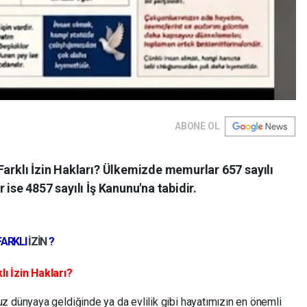
ABONE OL
Farklı İzin Hakları? Ülkemizde memurlar 657 sayılı
 ise 4857 sayılı İş Kanunu'na tabidir.
FARKLI
İZİN
?
ı İzin Hakları?
z dünyaya geldiğinde ya da evlilik gibi hayatımızın en önemli