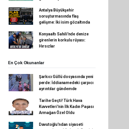
Antalya Büyükşehir
soruşturmasında flaş
gelişme: İki isim gözaltında
Konyaaltı Sahili'nde denize
girenlerin korkulu rüyası:
Hırsızlar
En Çok Okunanlar
Şarkıcı Güllü dosyasında yeni
perde: İddianamedeki çarpıcı
ayrıntılar gündemde
Tarihe Geçti! Türk Hava
Kuvvetleri'nin İlk Kadın Paşası
Armağan Özel Oldu
Davutoğlu'ndan siyaseti