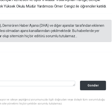
k Yüksek Okulu Müdür Yardımcısı Ömer Cengiz ile öğrenciler katıldı.
), Demirören Haber Ajansı (DHA) ve diğer ajanslar tarafından eklenen
lesi olmadan ajans kanallarından çekilmektedir. Bu haberlerde yer
 olup sitemizin hiç bir editörü sorumlu tutulamaz...
Gonder
uyor ve siteye yaptığınız yorumunuzla ilgili doğrudan veya dolaylı tüm sorumluluğu
n site yönetimi hiçbir şekilde sorumlu tutulamaz.