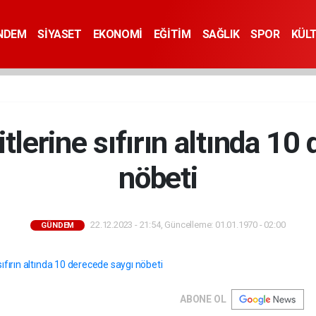
NDEM
SİYASET
EKONOMİ
EĞİTİM
SAĞLIK
SPOR
KÜL
tlerine sıfırın altında 10
nöbeti
22.12.2023 - 21:54, Güncelleme: 01.01.1970 - 02:00
GÜNDEM
ABONE OL