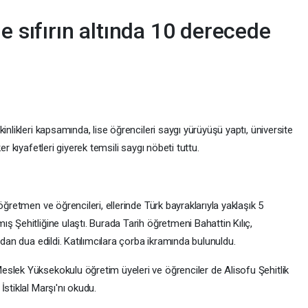
e sıfırın altında 10 derecede
inlikleri kapsamında, lise öğrencileri saygı yürüyüşü yaptı, üniversite
er kıyafetleri giyerek temsili saygı nöbeti tuttu.
ğretmen ve öğrencileri, ellerinde Türk bayraklarıyla yaklaşık 5
ş Şehitliğine ulaştı. Burada Tarih öğretmeni Bahattin Kılıç,
ndan dua edildi. Katılımcılara çorba ikramında bulunuldu.
slek Yüksekokulu öğretim üyeleri ve öğrenciler de Alisofu Şehitlik
stiklal Marşı'nı okudu.