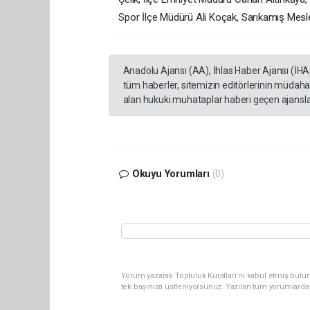
Spor İlçe Müdürü Ali Koçak, Sarıkamış Mesle
Anadolu Ajansı (AA), İhlas Haber Ajansı (İHA
tüm haberler, sitemizin editörlerinin müdaha
alan hukuki muhataplar haberi geçen ajanslar
Okuyu Yorumları
(0)
Yorum yazarak Topluluk Kuralları’nı kabul etmiş bulun
tek başınıza üstleniyorsunuz. Yazılan tüm yorumlarda