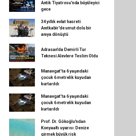
Antik Tiyatrosu'nda büyüleyici
gece
34 yıllık evlat hasreti
Anıtkabir'de umut dolu bir
anıya dönüştü
Adrasan'da Demirli Tur
Teknesi Alevlere Teslim Oldu
Manavgat’ta 6 yaşındaki
çocuk 6 metrelik kuyudan
kurtarıldı
Manavgat’ta 6 yaşındaki
çocuk 6 metrelik kuyudan
kurtarıldı
Prof. Dr. Gökoğlu'ndan
Konyaaltı uyarısı: Denize
girmek büyük risk