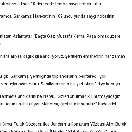
rak sıfırın altında 10 derecede temsili saygı nöbeti tuttu.
amda, Sarıkamış Harekatı'nın 109'uncu yılında saygı nöbetinin
ı anlatan Aslantatar, "Başta Gazi Mustafa Kemal Paşa olmak üzere
z.
ara afiyet, sağlık şifalar diliyoruz. Şehitlerin emanetinin her zaman
ibi Sarıkamış Şehitliğinde toplandıklarını belirterek, "Çok
 sonuçlarından ötürü. Şehitlerimizin ruhu şad olsun." diye konuştu.
 rahmetle andıklarını belirterek, "Sizleri unutmadık, unutmayacağız.
tan uğruna şehit düşen Mehmetçiğimize minnettarız." ifadelerini
ı Ömer Faruk Gözeger, İlçe Jandarma Komutanı Yüzbaşı Alim Burak
Gençlik Hizmetleri ve Spor İl Müdür Vekili Ayhan Yüreğir, Gençlik