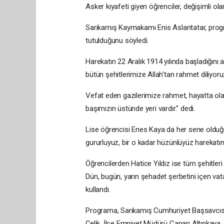
Asker kıyafeti giyen öğrenciler, değişimli ola
Sarıkamış Kaymakamı Enis Aslantatar, progr
tutulduğunu söyledi.
Harekatın 22 Aralık 1914 yılında başladığın
bütün şehitlerimize Allah'tan rahmet diliyoru
Vefat eden gazilerimize rahmet, hayatta olanl
başımızın üstünde yeri vardır." dedi.
Lise öğrencisi Enes Kaya da her sene olduğu g
gururluyuz, bir o kadar hüzünlüyüz harekatın
Öğrencilerden Hatice Yıldız ise tüm şehitleri
Dün, bugün, yarın şehadet şerbetini içen va
kullandı.
Programa, Sarıkamış Cumhuriyet Başsavcıs
Çelik, İlçe Emniyet Müdürü Canan Altınkaya, 