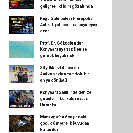
soruşturmasında flaş
gelişme: İki isim gözaltında
Kuğu Gölü balesi Hierapolis
Antik Tiyatrosu'nda büyüleyici
gece
Prof. Dr. Gökoğlu'ndan
Konyaaltı uyarısı: Denize
girmek büyük risk
34 yıllık evlat hasreti
Anıtkabir'de umut dolu bir
anıya dönüştü
Konyaaltı Sahili'nde denize
girenlerin korkulu rüyası:
Hırsızlar
Manavgat’ta 6 yaşındaki
çocuk 6 metrelik kuyudan
kurtarıldı