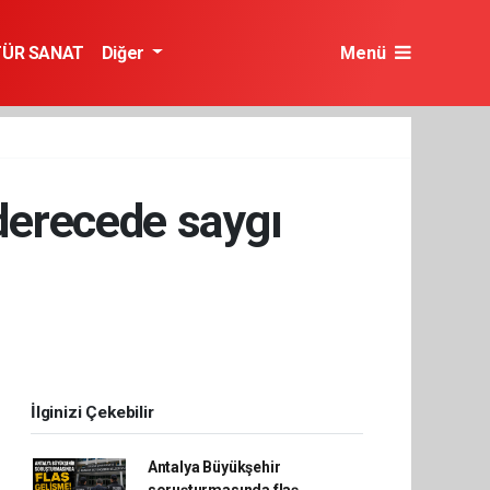
TÜR SANAT
Diğer
Menü
 derecede saygı
İlginizi Çekebilir
Antalya Büyükşehir