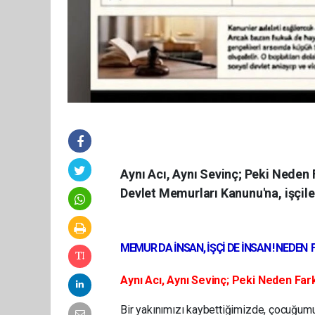
Aynı Acı, Aynı Sevinç; Peki Neden 
Devlet Memurları Kanunu'na, işçiler
MEMUR DA İNSAN, İŞÇİ DE İNSAN ! NEDEN 
Aynı Acı, Aynı Sevinç; Peki Neden Farkl
Bir yakınımızı kaybettiğimizde, çocuğumu