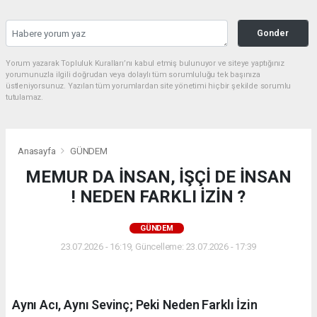
Gonder
Yorum yazarak Topluluk Kuralları’nı kabul etmiş bulunuyor ve siteye yaptığınız
yorumunuzla ilgili doğrudan veya dolaylı tüm sorumluluğu tek başınıza
üstleniyorsunuz. Yazılan tüm yorumlardan site yönetimi hiçbir şekilde sorumlu
tutulamaz.
Anasayfa
GÜNDEM
MEMUR DA İNSAN, İŞÇİ DE İNSAN
! NEDEN FARKLI İZİN ?
GÜNDEM
23.07.2026 - 16:19, Güncelleme: 23.07.2026 - 17:39
Aynı Acı, Aynı Sevinç; Peki Neden Farklı İzin