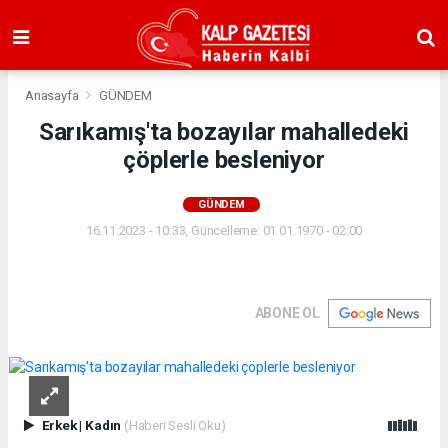
Anasayfa
GÜNDEM
Sarıkamış'ta bozayılar mahalledeki
çöplerle besleniyor
GÜNDEM
16.11.2023 - 10:33, Güncelleme: 01.01.1970 - 02:00
ABONE OL
Erkek
|
Kadın
(Haberi Sesli Oku)