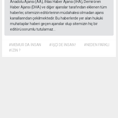
Anadolu Ajansı (AA), İhlas Haber Ajansı (İHA), Demirören
Haber Ajansı (DHA) ve diğer ajanslar tarafından eklenen tüm
haberler, sitemizin editörlerinin müdahalesi olmadan ajans
kanallarından çekilmektedir. Bu haberlerde yer alan hukuki
muhataplar haberi geçen ajanslar olup sitemizin hiç bir
editörü sorumlu tutulamaz...
#MEMUR DA İNSAN
#İŞÇİ DE İNSAN !
#NEDEN FARKLI
#İZİN ?
Dilber KÖSE
dilber@kalpgazetesi.com
Okuyu Yorumları
(0)