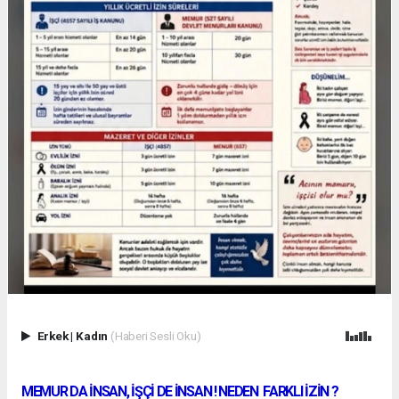
Erkek
|
Kadın
(Haberi Sesli Oku)
MEMUR DA İNSAN, İŞÇİ DE İNSAN ! NEDEN FARKLI İZİN ?