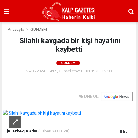
Anasayfa
GÜNDEM
Silahlı kavgada bir kişi hayatını
kaybetti
GÜNDEM
24.06.2024 - 14:09, Güncelleme: 01.01.1970 - 02:00
ABONE OL
Erkek
|
Kadın
(Haberi Sesli Oku)