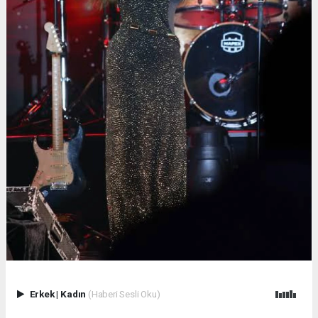
Erkek
|
Kadın
(Haberi Sesli Oku)