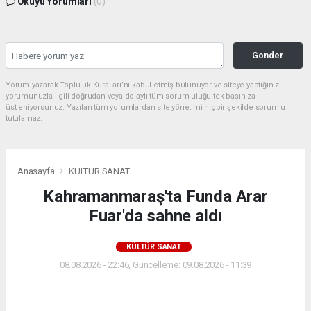
Okuyu Yorumları
(0)
Gonder
Yorum yazarak Topluluk Kuralları’nı kabul etmiş bulunuyor ve siteye yaptığınız
yorumunuzla ilgili doğrudan veya dolaylı tüm sorumluluğu tek başınıza
üstleniyorsunuz. Yazılan tüm yorumlardan site yönetimi hiçbir şekilde sorumlu
tutulamaz.
Anasayfa
KÜLTÜR SANAT
Kahramanmaraş'ta Funda Arar
Fuar'da sahne aldı
KÜLTÜR SANAT
08.08.2026 - 22:46, Güncelleme: 09.08.2026 - 11:39