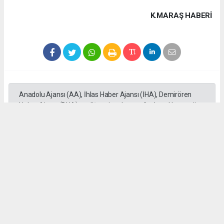
K.MARAŞ HABERİ
Anadolu Ajansı (AA), İhlas Haber Ajansı (İHA), Demirören
Haber Ajansı (DHA) ve diğer ajanslar tarafından eklenen tüm
haberler, sitemizin editörlerinin müdahalesi olmadan ajans
kanallarından çekilmektedir. Bu haberlerde yer alan hukuki
muhataplar haberi geçen ajanslar olup sitemizin hiç bir
editörü sorumlu tutulamaz...
#Kahramanmaraş'ta
#Funda Arar
#Fuarı'da
#sahne aldı