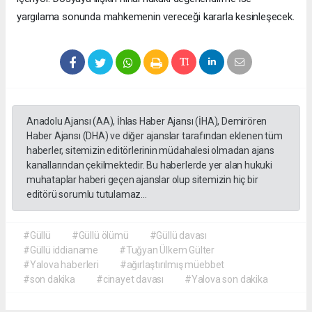
yargılama sonunda mahkemenin vereceği kararla kesinleşecek.
Anadolu Ajansı (AA), İhlas Haber Ajansı (İHA), Demirören
Haber Ajansı (DHA) ve diğer ajanslar tarafından eklenen tüm
haberler, sitemizin editörlerinin müdahalesi olmadan ajans
kanallarından çekilmektedir. Bu haberlerde yer alan hukuki
muhataplar haberi geçen ajanslar olup sitemizin hiç bir
editörü sorumlu tutulamaz...
#Güllü
#Güllü ölümü
#Güllü davası
#Güllü iddianame
#Tuğyan Ülkem Gülter
#Yalova haberleri
#ağırlaştırılmış müebbet
#son dakika
#cinayet davası
#Yalova son dakika