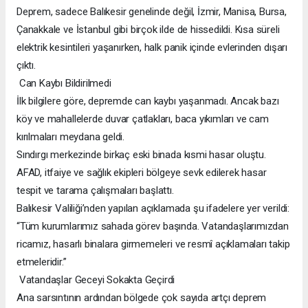
Deprem, sadece Balıkesir genelinde değil, İzmir, Manisa, Bursa,
Çanakkale ve İstanbul gibi birçok ilde de hissedildi. Kısa süreli
elektrik kesintileri yaşanırken, halk panik içinde evlerinden dışarı
çıktı.
Can Kaybı Bildirilmedi
İlk bilgilere göre, depremde can kaybı yaşanmadı. Ancak bazı
köy ve mahallelerde duvar çatlakları, baca yıkımları ve cam
kırılmaları meydana geldi.
Sındırgı merkezinde birkaç eski binada kısmi hasar oluştu.
AFAD, itfaiye ve sağlık ekipleri bölgeye sevk edilerek hasar
tespit ve tarama çalışmaları başlattı.
Balıkesir Valiliği’nden yapılan açıklamada şu ifadelere yer verildi:
“Tüm kurumlarımız sahada görev başında. Vatandaşlarımızdan
ricamız, hasarlı binalara girmemeleri ve resmî açıklamaları takip
etmeleridir.”
Vatandaşlar Geceyi Sokakta Geçirdi
Ana sarsıntının ardından bölgede çok sayıda artçı deprem