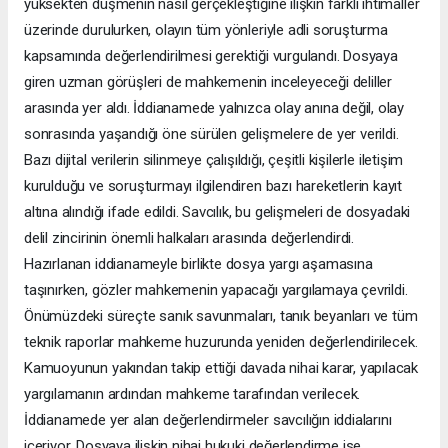
yüksekten düşmenin nasıl gerçekleştiğine ilişkin farklı ihtimaller
üzerinde durulurken, olayın tüm yönleriyle adli soruşturma
kapsamında değerlendirilmesi gerektiği vurgulandı. Dosyaya
giren uzman görüşleri de mahkemenin inceleyeceği deliller
arasında yer aldı. İddianamede yalnızca olay anına değil, olay
sonrasında yaşandığı öne sürülen gelişmelere de yer verildi.
Bazı dijital verilerin silinmeye çalışıldığı, çeşitli kişilerle iletişim
kurulduğu ve soruşturmayı ilgilendiren bazı hareketlerin kayıt
altına alındığı ifade edildi. Savcılık, bu gelişmeleri de dosyadaki
delil zincirinin önemli halkaları arasında değerlendirdi.
Hazırlanan iddianameyle birlikte dosya yargı aşamasına
taşınırken, gözler mahkemenin yapacağı yargılamaya çevrildi.
Önümüzdeki süreçte sanık savunmaları, tanık beyanları ve tüm
teknik raporlar mahkeme huzurunda yeniden değerlendirilecek.
Kamuoyunun yakından takip ettiği davada nihai karar, yapılacak
yargılamanın ardından mahkeme tarafından verilecek.
İddianamede yer alan değerlendirmeler savcılığın iddialarını
içeriyor. Dosyaya ilişkin nihai hukuki değerlendirme ise