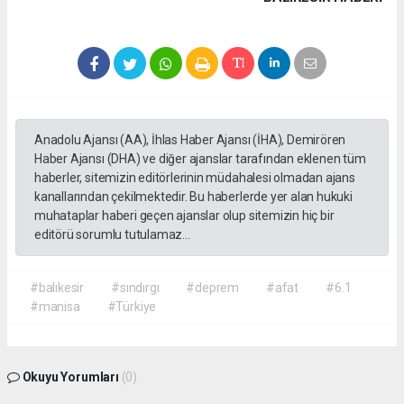
Anadolu Ajansı (AA), İhlas Haber Ajansı (İHA), Demirören
Haber Ajansı (DHA) ve diğer ajanslar tarafından eklenen tüm
haberler, sitemizin editörlerinin müdahalesi olmadan ajans
kanallarından çekilmektedir. Bu haberlerde yer alan hukuki
muhataplar haberi geçen ajanslar olup sitemizin hiç bir
editörü sorumlu tutulamaz...
#balıkesir
#sındırgı
#deprem
#afat
#6.1
#manisa
#Türkiye
Okuyu Yorumları
(0)