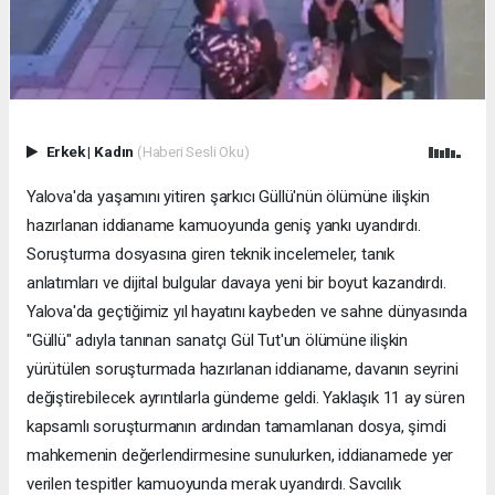
Erkek
|
Kadın
(Haberi Sesli Oku)
Yalova'da yaşamını yitiren şarkıcı Güllü'nün ölümüne ilişkin
hazırlanan iddianame kamuoyunda geniş yankı uyandırdı.
Soruşturma dosyasına giren teknik incelemeler, tanık
anlatımları ve dijital bulgular davaya yeni bir boyut kazandırdı.
Yalova'da geçtiğimiz yıl hayatını kaybeden ve sahne dünyasında
"Güllü" adıyla tanınan sanatçı Gül Tut'un ölümüne ilişkin
yürütülen soruşturmada hazırlanan iddianame, davanın seyrini
değiştirebilecek ayrıntılarla gündeme geldi. Yaklaşık 11 ay süren
kapsamlı soruşturmanın ardından tamamlanan dosya, şimdi
mahkemenin değerlendirmesine sunulurken, iddianamede yer
verilen tespitler kamuoyunda merak uyandırdı. Savcılık