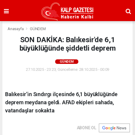
Anasayfa
GÜNDEM
SON DAKİKA: Balıkesir'de 6,1
büyüklüğünde şiddetli deprem
GÜNDEM
27.10.2025 - 23:23, Güncelleme: 28.10.2025 - 00:09
Balıkesir’in Sındırgı ilçesinde 6,1 büyüklüğünde
deprem meydana geldi. AFAD ekipleri sahada,
vatandaşlar sokakta
ABONE OL