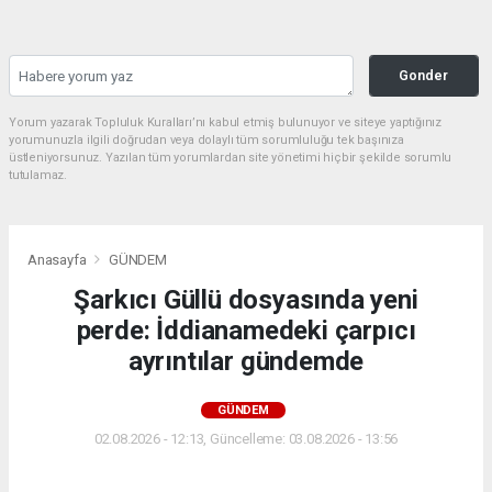
Gonder
Yorum yazarak Topluluk Kuralları’nı kabul etmiş bulunuyor ve siteye yaptığınız
yorumunuzla ilgili doğrudan veya dolaylı tüm sorumluluğu tek başınıza
üstleniyorsunuz. Yazılan tüm yorumlardan site yönetimi hiçbir şekilde sorumlu
tutulamaz.
Anasayfa
GÜNDEM
Şarkıcı Güllü dosyasında yeni
perde: İddianamedeki çarpıcı
ayrıntılar gündemde
GÜNDEM
02.08.2026 - 12:13, Güncelleme: 03.08.2026 - 13:56