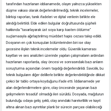
tarafından hazırlanan iddianamede, olayın yalnızca yüksekten
düşme vakası olarak değerlendirilmediği, teknik incelemeler,
bilirkişi raporları, tanık ifadeleri ve dijital verilerin birlikte ele
alındığı belirtildi. Elde edilen bulgular doğrultusunda şüpheli
hakkında "tasarlayarak üst soya karşı kasten öldürme"
suçlamasıyla ağırlaştırılmış müebbet hapis cezası talep edildi.
Dosyanın en çok konuşulan bölümlerinden biri ise olay
gecesine ilişkin teknik incelemeler oldu. Güvenlik kamerası
kayıtları ve ses analizleri üzerinde yapılan çalışmaların ardından
hazırlanan raporlarda, olay öncesi ve sonrasındaki bazı anların
soruşturma açısından önem taşıdığı değerlendirildi. Savcılık, bu
teknik bulguların diğer delillerle birlikte değerlendirildiğinde dikkat
çekici bir tablo ortaya koyduğunu ifade etti. İddianamede yer
alan değerlendirmelere göre, olay öncesinde yaşanan bazı
gelişmelerin tesadüf olmadığı ileri sürüldü. Dosyada, mağdurun
bulunduğu odaya geliş şekli, olay anındaki hareketlilik ve kayıt
altına alınan bazı ayrıntılar planlı bir sürecin parçası olabileceği