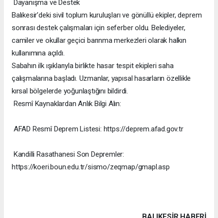
Dayanışma ve Destek
Balıkesir’deki sivil toplum kuruluşları ve gönüllü ekipler, deprem
sonrası destek çalışmaları için seferber oldu. Belediyeler,
camiler ve okullar geçici barınma merkezleri olarak halkın
kullanımına açıldı.
Sabahın ilk ışıklarıyla birlikte hasar tespit ekipleri saha
çalışmalarına başladı. Uzmanlar, yapısal hasarların özellikle
kırsal bölgelerde yoğunlaştığını bildirdi.
Resmî Kaynaklardan Anlık Bilgi Alın:
AFAD Resmî Deprem Listesi: https://deprem.afad.gov.tr
Kandilli Rasathanesi Son Depremler:
https://koeri.boun.edu.tr/sismo/zeqmap/gmapl.asp
BALIKESIR HABERİ