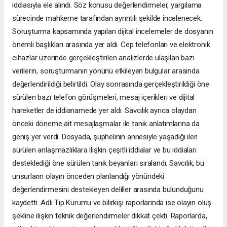
iddiasıyla ele alındı. Söz konusu değerlendirmeler, yargılama
sürecinde mahkeme tarafından ayrıntılı şekilde incelenecek.
Soruşturma kapsamında yapılan dijital incelemeler de dosyanın
önemli başlıkları arasında yer aldı. Cep telefonları ve elektronik
cihazlar üzerinde gerçekleştirilen analizlerde ulaşılan bazı
verilerin, soruşturmanın yönünü etkileyen bulgular arasında
değerlendirildiği belirtildi. Olay sonrasında gerçekleştirildiği öne
sürülen bazı telefon görüşmeleri, mesaj içerikleri ve dijital
hareketler de iddianamede yer aldı. Savcılık ayrıca olaydan
önceki döneme ait mesajlaşmalar ile tanık anlatımlarına da
geniş yer verdi. Dosyada, şüphelinin annesiyle yaşadığı ileri
sürülen anlaşmazlıklara ilişkin çeşitli iddialar ve bu iddiaları
desteklediği öne sürülen tanık beyanları sıralandı. Savcılık, bu
unsurların olayın önceden planlandığı yönündeki
değerlendirmesini destekleyen deliller arasında bulunduğunu
kaydetti. Adli Tıp Kurumu ve bilirkişi raporlarında ise olayın oluş
şekline ilişkin teknik değerlendirmeler dikkat çekti. Raporlarda,