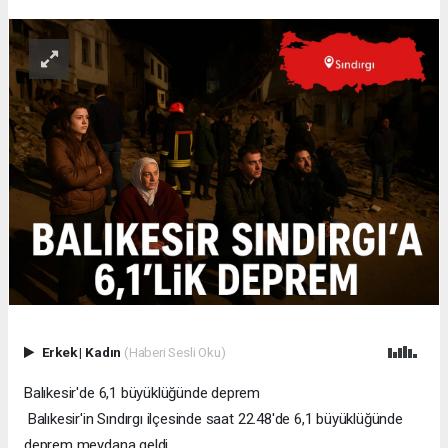
Erkek
|
Kadın
(Haberi Sesli Oku)
Balıkesir'de 6,1 büyüklüğünde deprem
Balıkesir'in Sındırgı ilçesinde saat 22.48'de 6,1 büyüklüğünde
deprem meydana geldi.