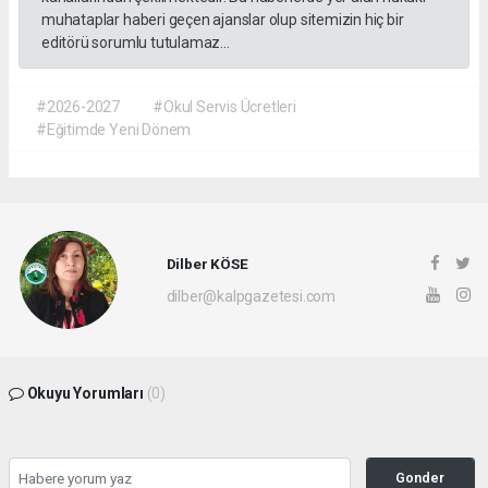
muhataplar haberi geçen ajanslar olup sitemizin hiç bir
editörü sorumlu tutulamaz...
#2026-2027
#Okul Servis Ücretleri
#Eğitimde Yeni Dönem
Dilber KÖSE
dilber@kalpgazetesi.com
Okuyu Yorumları
(0)
Gonder