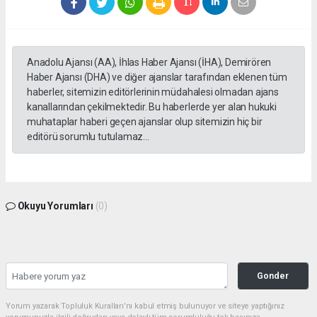
Anadolu Ajansı (AA), İhlas Haber Ajansı (İHA), Demirören
Haber Ajansı (DHA) ve diğer ajanslar tarafından eklenen tüm
haberler, sitemizin editörlerinin müdahalesi olmadan ajans
kanallarından çekilmektedir. Bu haberlerde yer alan hukuki
muhataplar haberi geçen ajanslar olup sitemizin hiç bir
editörü sorumlu tutulamaz...
Okuyu Yorumları
(0)
Gonder
Yorum yazarak Topluluk Kuralları’nı kabul etmiş bulunuyor ve siteye yaptığınız