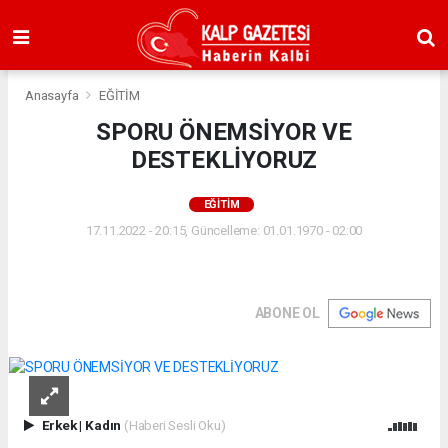
Anasayfa
EĞİTİM
SPORU ÖNEMSİYOR VE
DESTEKLİYORUZ
EĞİTİM
17.11.2022 - 20:15, Güncelleme: 01.01.1970 - 02:00
ABONE OL
Erkek
|
Kadın
(Haberi Sesli Oku)