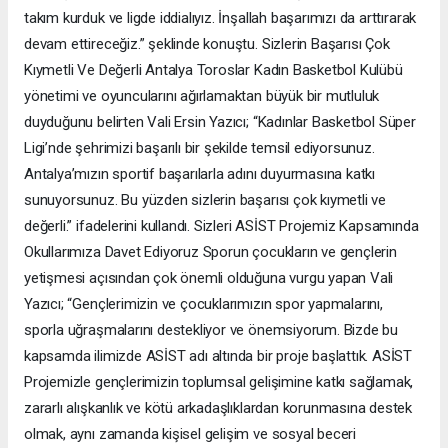
takım kurduk ve ligde iddialıyız. İnşallah başarımızı da arttırarak
devam ettireceğiz.” şeklinde konuştu. Sizlerin Başarısı Çok
Kıymetli Ve Değerli Antalya Toroslar Kadın Basketbol Kulübü
yönetimi ve oyuncularını ağırlamaktan büyük bir mutluluk
duyduğunu belirten Vali Ersin Yazıcı; “Kadınlar Basketbol Süper
Ligi’nde şehrimizi başarılı bir şekilde temsil ediyorsunuz.
Antalya’mızın sportif başarılarla adını duyurmasına katkı
sunuyorsunuz. Bu yüzden sizlerin başarısı çok kıymetli ve
değerli.” ifadelerini kullandı. Sizleri ASİST Projemiz Kapsamında
Okullarımıza Davet Ediyoruz Sporun çocukların ve gençlerin
yetişmesi açısından çok önemli olduğuna vurgu yapan Vali
Yazıcı; “Gençlerimizin ve çocuklarımızın spor yapmalarını,
sporla uğraşmalarını destekliyor ve önemsiyorum. Bizde bu
kapsamda ilimizde ASİST adı altında bir proje başlattık. ASİST
Projemizle gençlerimizin toplumsal gelişimine katkı sağlamak,
zararlı alışkanlık ve kötü arkadaşlıklardan korunmasına destek
olmak, aynı zamanda kişisel gelişim ve sosyal beceri