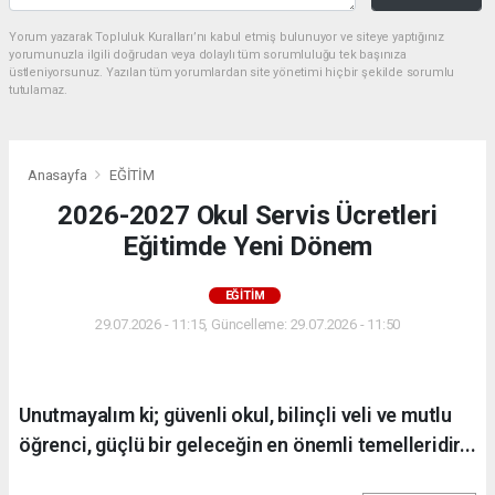
Yorum yazarak Topluluk Kuralları’nı kabul etmiş bulunuyor ve siteye yaptığınız
yorumunuzla ilgili doğrudan veya dolaylı tüm sorumluluğu tek başınıza
üstleniyorsunuz. Yazılan tüm yorumlardan site yönetimi hiçbir şekilde sorumlu
tutulamaz.
Anasayfa
EĞİTİM
2026-2027 Okul Servis Ücretleri
Eğitimde Yeni Dönem
EĞİTİM
29.07.2026 - 11:15, Güncelleme: 29.07.2026 - 11:50
Unutmayalım ki; güvenli okul, bilinçli veli ve mutlu
öğrenci, güçlü bir geleceğin en önemli temelleridir...