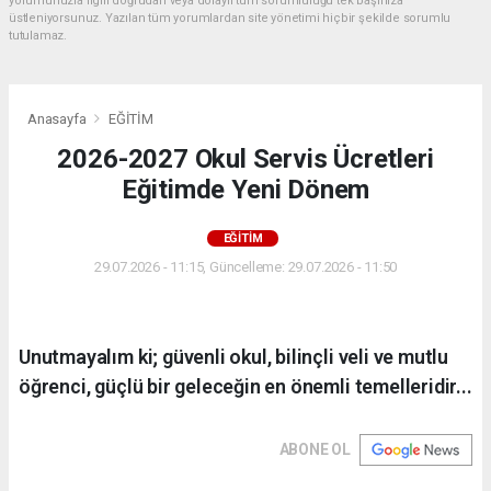
yorumunuzla ilgili doğrudan veya dolaylı tüm sorumluluğu tek başınıza
üstleniyorsunuz. Yazılan tüm yorumlardan site yönetimi hiçbir şekilde sorumlu
tutulamaz.
Anasayfa
EĞİTİM
2026-2027 Okul Servis Ücretleri
Eğitimde Yeni Dönem
EĞİTİM
29.07.2026 - 11:15, Güncelleme: 29.07.2026 - 11:50
Unutmayalım ki; güvenli okul, bilinçli veli ve mutlu
öğrenci, güçlü bir geleceğin en önemli temelleridir...
ABONE OL