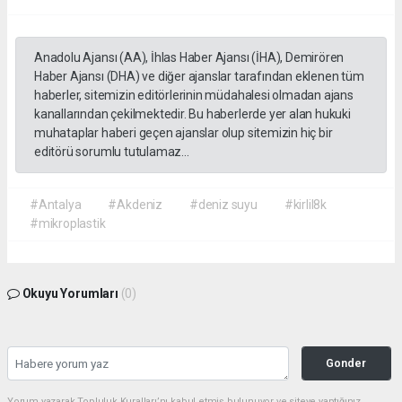
Anadolu Ajansı (AA), İhlas Haber Ajansı (İHA), Demirören
Haber Ajansı (DHA) ve diğer ajanslar tarafından eklenen tüm
haberler, sitemizin editörlerinin müdahalesi olmadan ajans
kanallarından çekilmektedir. Bu haberlerde yer alan hukuki
muhataplar haberi geçen ajanslar olup sitemizin hiç bir
editörü sorumlu tutulamaz...
#Antalya
#Akdeniz
#deniz suyu
#kirlil8k
#mikroplastik
Okuyu Yorumları
(0)
Gonder
Yorum yazarak Topluluk Kuralları’nı kabul etmiş bulunuyor ve siteye yaptığınız