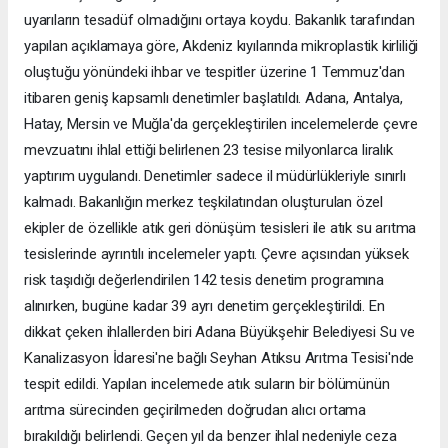
uyarıların tesadüf olmadığını ortaya koydu. Bakanlık tarafından
yapılan açıklamaya göre, Akdeniz kıyılarında mikroplastik kirliliği
oluştuğu yönündeki ihbar ve tespitler üzerine 1 Temmuz'dan
itibaren geniş kapsamlı denetimler başlatıldı. Adana, Antalya,
Hatay, Mersin ve Muğla'da gerçekleştirilen incelemelerde çevre
mevzuatını ihlal ettiği belirlenen 23 tesise milyonlarca liralık
yaptırım uygulandı. Denetimler sadece il müdürlükleriyle sınırlı
kalmadı. Bakanlığın merkez teşkilatından oluşturulan özel
ekipler de özellikle atık geri dönüşüm tesisleri ile atık su arıtma
tesislerinde ayrıntılı incelemeler yaptı. Çevre açısından yüksek
risk taşıdığı değerlendirilen 142 tesis denetim programına
alınırken, bugüne kadar 39 ayrı denetim gerçekleştirildi. En
dikkat çeken ihlallerden biri Adana Büyükşehir Belediyesi Su ve
Kanalizasyon İdaresi'ne bağlı Seyhan Atıksu Arıtma Tesisi'nde
tespit edildi. Yapılan incelemede atık suların bir bölümünün
arıtma sürecinden geçirilmeden doğrudan alıcı ortama
bırakıldığı belirlendi. Geçen yıl da benzer ihlal nedeniyle ceza