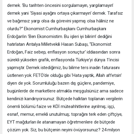
demek. ‘Bu tarihten öncesini sorgulamayın, yargılamayın’
demek yani ‘Siyasi ayağını ortaya çıkarmayın’ demek. Tarafsız
ve bağımsız yargı olsa da görevini yapmış olsa hâliniz ne
olurdu?” Ekonomist Cumhurbaşkanı Cumhurbaşkanı
Erdoğan’ın ‘Ben Ekonomistim. Bu işleri iyi bilirim’ dediğini
hatırlatan Antalya Milletvekili Hasan Subaşı, “Ekonomist
Erdoğan, Faiz sebep, enflasyon sonuçtur’ iddiasından sonra
sürekli yükselen grafik, enflasyonda Türkiye'yi dünya 1'incisi
yapmıştır. Demek istediğimiz, bu bilime ters inadın faturasını
üstlenen yok. FETÖ'de olduğu gibi ‘Hata yaptık, Allah affetsin’
diyen de yok. Sorumluluğu bazen dış güçlere, pandemiye,
bugünlerde de marketlere atmakla meşgulsünüz ama sadece
kendinizi kandırıyorsunuz. Bütçede halktan toplanan vergilerin
önemli bölümü faize ve KÖİ müteahhitlerine ayrılmış; işçi,
esnaf, memur, emekli unutulmuş; toprağını terk eden çiftçiye,
EYT mağdurları ile atanamayan öğretmenlere de bütçede
çözüm yok. Siz, bu bütçenin neyini övüyorsunuz? 24 milyon