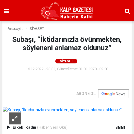
Anasayfa
SİYASET
Subaşı, “İktidarınızla övünmekten,
söyleneni anlamaz oldunuz”
SİYASET
16.12.2022 - 23:31, Güncelleme: 01.01.1970 - 02:00
ABONE OL
Erkek
|
Kadın
(Haberi Sesli Oku)