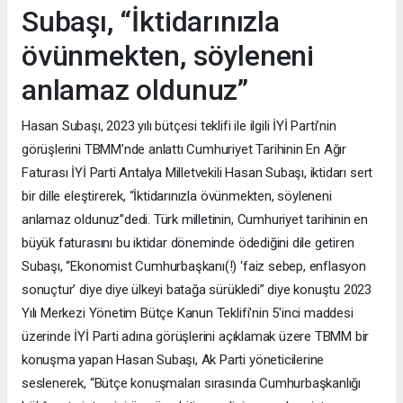
Subaşı, “İktidarınızla
övünmekten, söyleneni
anlamaz oldunuz”
Hasan Subaşı, 2023 yılı bütçesi teklifi ile ilgili İYİ Parti’nin
görüşlerini TBMM’nde anlattı Cumhuriyet Tarihinin En Ağır
Faturası İYİ Parti Antalya Milletvekili Hasan Subaşı, iktidarı sert
bir dille eleştirerek, “İktidarınızla övünmekten, söyleneni
anlamaz oldunuz”dedi. Türk milletinin, Cumhuriyet tarihinin en
büyük faturasını bu iktidar döneminde ödediğini dile getiren
Subaşı, “Ekonomist Cumhurbaşkanı(!) ‘faiz sebep, enflasyon
sonuçtur’ diye diye ülkeyi batağa sürükledi” diye konuştu 2023
Yılı Merkezi Yönetim Bütçe Kanun Teklifi'nin 5'inci maddesi
üzerinde İYİ Parti adına görüşlerini açıklamak üzere TBMM bir
konuşma yapan Hasan Subaşı, Ak Parti yöneticilerine
seslenerek, “Bütçe konuşmaları sırasında Cumhurbaşkanlığı