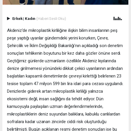
Erkek
|
Kadın
(Haberi Sesli Oku)
Akdeniz'de mikroplastik kirliliğine ilişkin bilim insanlarının peş
peşe yaptığı uyarılar gündemdeki yerini korurken, Çevre,
Şehircilik ve İklim Değişikliği Bakanlığı'nın açıkladığı son denetim
sonuçları tehlikenin boyutunu bir kez daha gözler önüne serdi.
Geçtiğimiz günlerde uzmanların özellikle Akdeniz kıyılarında
denize girilmemesi yönündeki dikkat çekici uyarılarının ardından
başlatılan kapsamlı denetimlerde çevreyi kirlettiği belirlenen 23
tesise toplam 47 milyon 599 bin lira idari para cezası uygulandı.
Denizlerde giderek artan mikroplastik kirliliği yalnızca
ekosistemi değil, insan sağlığını da tehdit ediyor. Dün
kamuoyuyla paylaşılan uzman değerlendirmelerinde,
mikroplastiklerin deniz suyundan balıklara, kabuklu canlılardan
sofralara kadar uzanan zincirde ciddi risk oluşturduğu
belirtilmişti. Bugün açıklanan resmi denetim sonuçları ise bu