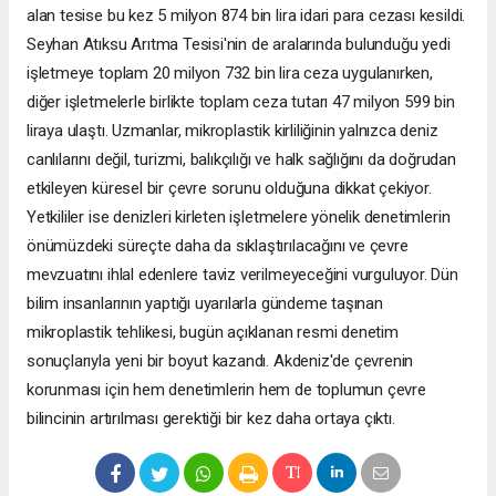
alan tesise bu kez 5 milyon 874 bin lira idari para cezası kesildi.
Seyhan Atıksu Arıtma Tesisi'nin de aralarında bulunduğu yedi
işletmeye toplam 20 milyon 732 bin lira ceza uygulanırken,
diğer işletmelerle birlikte toplam ceza tutarı 47 milyon 599 bin
liraya ulaştı. Uzmanlar, mikroplastik kirliliğinin yalnızca deniz
canlılarını değil, turizmi, balıkçılığı ve halk sağlığını da doğrudan
etkileyen küresel bir çevre sorunu olduğuna dikkat çekiyor.
Yetkililer ise denizleri kirleten işletmelere yönelik denetimlerin
önümüzdeki süreçte daha da sıklaştırılacağını ve çevre
mevzuatını ihlal edenlere taviz verilmeyeceğini vurguluyor. Dün
bilim insanlarının yaptığı uyarılarla gündeme taşınan
mikroplastik tehlikesi, bugün açıklanan resmi denetim
sonuçlarıyla yeni bir boyut kazandı. Akdeniz'de çevrenin
korunması için hem denetimlerin hem de toplumun çevre
bilincinin artırılması gerektiği bir kez daha ortaya çıktı.