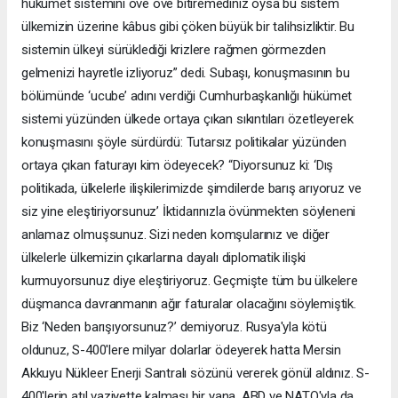
hükûmet sistemini öve öve bitiremediniz oysa bu sistem
ülkemizin üzerine kâbus gibi çöken büyük bir talihsizliktir. Bu
sistemin ülkeyi sürüklediği krizlere rağmen görmezden
gelmenizi hayretle izliyoruz” dedi. Subaşı, konuşmasının bu
bölümünde ‘ucube’ adını verdiği Cumhurbaşkanlığı hükümet
sistemi yüzünden ülkede ortaya çıkan sıkıntıları özetleyerek
konuşmasını şöyle sürdürdü: Tutarsız politikalar yüzünden
ortaya çıkan faturayı kim ödeyecek? “Diyorsunuz ki: ‘Dış
politikada, ülkelerle ilişkilerimizde şimdilerde barış arıyoruz ve
siz yine eleştiriyorsunuz’ İktidarınızla övünmekten söyleneni
anlamaz olmuşsunuz. Sizi neden komşularınız ve diğer
ülkelerle ülkemizin çıkarlarına dayalı diplomatik ilişki
kurmuyorsunuz diye eleştiriyoruz. Geçmişte tüm bu ülkelere
düşmanca davranmanın ağır faturalar olacağını söylemiştik.
Biz ‘Neden barışıyorsunuz?’ demiyoruz. Rusya'yla kötü
oldunuz, S-400'lere milyar dolarlar ödeyerek hatta Mersin
Akkuyu Nükleer Enerji Santralı sözünü vererek gönül aldınız. S-
400'lerin atıl vaziyette kalması bir yana, ABD ve NATO'yla da