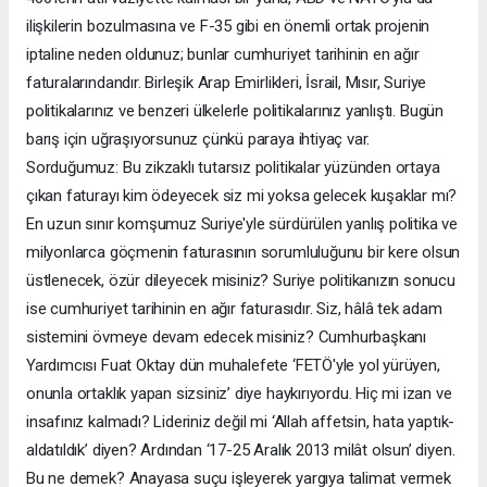
ilişkilerin bozulmasına ve F-35 gibi en önemli ortak projenin
iptaline neden oldunuz; bunlar cumhuriyet tarihinin en ağır
faturalarındandır. Birleşik Arap Emirlikleri, İsrail, Mısır, Suriye
politikalarınız ve benzeri ülkelerle politikalarınız yanlıştı. Bugün
barış için uğraşıyorsunuz çünkü paraya ihtiyaç var.
Sorduğumuz: Bu zikzaklı tutarsız politikalar yüzünden ortaya
çıkan faturayı kim ödeyecek siz mi yoksa gelecek kuşaklar mı?
En uzun sınır komşumuz Suriye'yle sürdürülen yanlış politika ve
milyonlarca göçmenin faturasının sorumluluğunu bir kere olsun
üstlenecek, özür dileyecek misiniz? Suriye politikanızın sonucu
ise cumhuriyet tarihinin en ağır faturasıdır. Siz, hâlâ tek adam
sistemini övmeye devam edecek misiniz? Cumhurbaşkanı
Yardımcısı Fuat Oktay dün muhalefete ‘FETÖ'yle yol yürüyen,
onunla ortaklık yapan sizsiniz’ diye haykırıyordu. Hiç mi izan ve
insafınız kalmadı? Lideriniz değil mi ‘Allah affetsin, hata yaptık-
aldatıldık’ diyen? Ardından ‘17-25 Aralık 2013 milât olsun’ diyen.
Bu ne demek? Anayasa suçu işleyerek yargıya talimat vermek