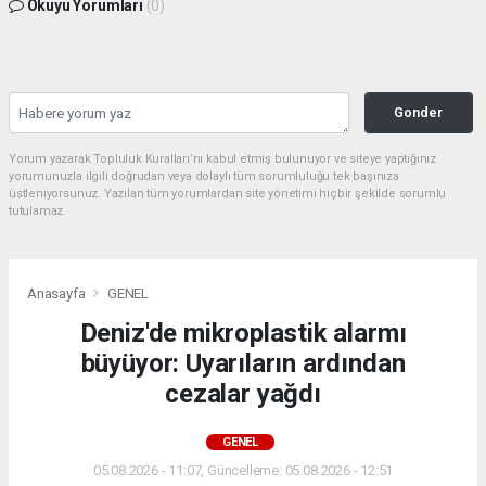
Okuyu Yorumları
(0)
Gonder
Yorum yazarak Topluluk Kuralları’nı kabul etmiş bulunuyor ve siteye yaptığınız
yorumunuzla ilgili doğrudan veya dolaylı tüm sorumluluğu tek başınıza
üstleniyorsunuz. Yazılan tüm yorumlardan site yönetimi hiçbir şekilde sorumlu
tutulamaz.
Anasayfa
GENEL
Deniz'de mikroplastik alarmı
büyüyor: Uyarıların ardından
cezalar yağdı
GENEL
05.08.2026 - 11:07, Güncelleme: 05.08.2026 - 12:51