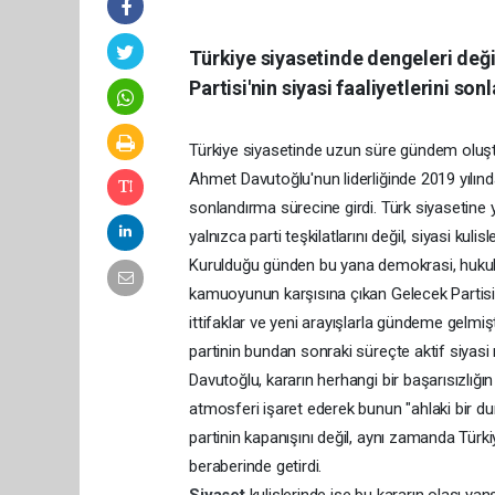
Türkiye siyasetinde dengeleri değ
Partisi'nin siyasi faaliyetlerini so
Türkiye siyasetinde uzun süre gündem oluşt
Ahmet Davutoğlu'nun liderliğinde 2019 yılında 
sonlandırma sürecine girdi. Türk siyasetine y
yalnızca parti teşkilatlarını değil, siyasi kulis
Kurulduğu günden bu yana demokrasi, hukuk
kamuoyunun karşısına çıkan Gelecek Partisi, 
ittifaklar ve yeni arayışlarla gündeme gelm
partinin bundan sonraki süreçte aktif siyas
Davutoğlu, kararın herhangi bir başarısızlığ
atmosferi işaret ederek bunun "ahlaki bir dur
partinin kapanışını değil, aynı zamanda Türk
beraberinde getirdi.
Siyaset
kulislerinde ise bu kararın olası yan