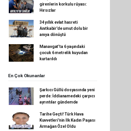
girenlerin korkulu rüyası:
Hırsızlar
34 yıllık evlat hasreti
Anıtkabir'de umut dolu bir
anıya dönüştü
Manavgat’ta 6 yaşındaki
çocuk 6 metrelik kuyudan
kurtarıldı
En Çok Okunanlar
Şarkıcı Güllü dosyasında yeni
perde: İddianamedeki çarpıcı
ayrıntılar gündemde
Tarihe Geçti! Türk Hava
Kuvvetleri'nin İlk Kadın Paşası
Armağan Özel Oldu