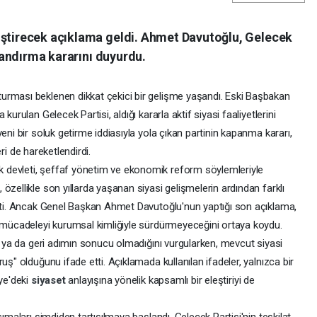
iştirecek açıklama geldi. Ahmet Davutoğlu, Gelecek
nlandırma kararını duyurdu.
urması beklenen dikkat çekici bir gelişme yaşandı. Eski Başbakan
kurulan Gelecek Partisi, aldığı kararla aktif siyasi faaliyetlerini
eni bir soluk getirme iddiasıyla yola çıkan partinin kapanma kararı,
leri de hareketlendirdi.
 devleti, şeffaf yönetim ve ekonomik reform söylemleriyle
özellikle son yıllarda yaşanan siyasi gelişmelerin ardından farklı
işti. Ancak Genel Başkan Ahmet Davutoğlu'nun yaptığı son açıklama,
i mücadeleyi kurumsal kimliğiyle sürdürmeyeceğini ortaya koydu.
ın ya da geri adımın sonucu olmadığını vurgularken, mevcut siyasi
uş" olduğunu ifade etti. Açıklamada kullanılan ifadeler, yalnızca bir
iye'deki
siyaset
anlayışına yönelik kapsamlı bir eleştiriyi de
sımaları şimdiden tartışılmaya başlandı. Gelecek Partisi'nin teşkilat