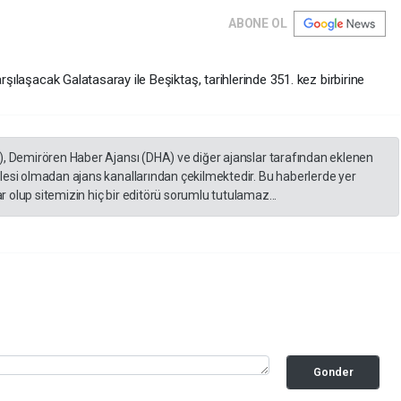
ABONE OL
rşılaşacak Galatasaray ile Beşiktaş, tarihlerinde 351. kez birbirine
), Demirören Haber Ajansı (DHA) ve diğer ajanslar tarafından eklenen
lesi olmadan ajans kanallarından çekilmektedir. Bu haberlerde yer
 olup sitemizin hiç bir editörü sorumlu tutulamaz...
Gonder