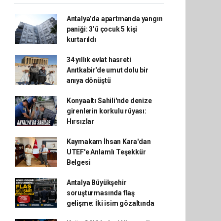
Antalya’da apartmanda yangın
paniği: 3’ü çocuk 5 kişi
kurtarıldı
34 yıllık evlat hasreti
Anıtkabir'de umut dolu bir
anıya dönüştü
Konyaaltı Sahili'nde denize
girenlerin korkulu rüyası:
Hırsızlar
Kaymakam İhsan Kara'dan
UTEF'e Anlamlı Teşekkür
Belgesi
Antalya Büyükşehir
soruşturmasında flaş
gelişme: İki isim gözaltında