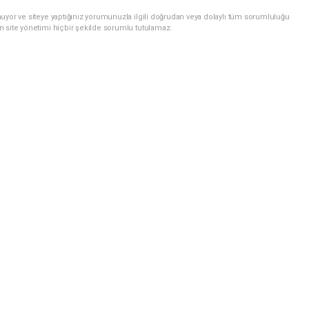
uyor ve siteye yaptığınız yorumunuzla ilgili doğrudan veya dolaylı tüm sorumluluğu
n site yönetimi hiçbir şekilde sorumlu tutulamaz.