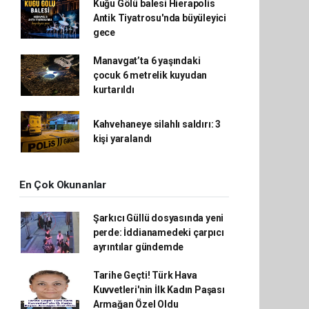
Kuğu Gölü balesi Hierapolis
Antik Tiyatrosu'nda büyüleyici
gece
Manavgat’ta 6 yaşındaki
çocuk 6 metrelik kuyudan
kurtarıldı
Kahvehaneye silahlı saldırı: 3
kişi yaralandı
En Çok Okunanlar
Şarkıcı Güllü dosyasında yeni
perde: İddianamedeki çarpıcı
ayrıntılar gündemde
Tarihe Geçti! Türk Hava
Kuvvetleri'nin İlk Kadın Paşası
Armağan Özel Oldu