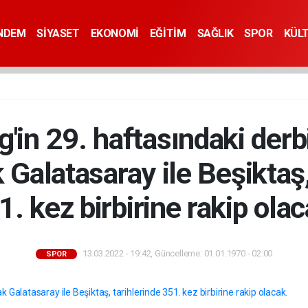
NDEM
SİYASET
EKONOMİ
EĞİTİM
SAĞLIK
SPOR
KÜL
g'in 29. haftasındaki derb
 Galatasaray ile Beşiktaş,
1. kez birbirine rakip olac
13.03.2022 - 19:42, Güncelleme: 01.01.1970 - 02:00
SPOR