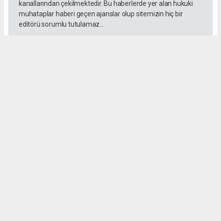
kanallarından çekilmektedir. Bu haberlerde yer alan hukuki
muhataplar haberi geçen ajanslar olup sitemizin hiç bir
editörü sorumlu tutulamaz...
#Yüksek askeri şüra
#Tuğgeneral rütbe
#Türk kara kuvvetleri
#tarihe geçti
#paşa
#Armağan Özel
#Hava küvvetleri
#
Okuyu Yorumları
(0)
Gonder
Yorum yazarak Topluluk Kuralları’nı kabul etmiş bulunuyor ve siteye yaptığınız
yorumunuzla ilgili doğrudan veya dolaylı tüm sorumluluğu tek başınıza
üstleniyorsunuz. Yazılan tüm yorumlardan site yönetimi hiçbir şekilde sorumlu
tutulamaz.