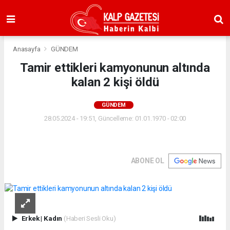
Anasayfa
GÜNDEM
Tamir ettikleri kamyonunun altında
kalan 2 kişi öldü
GÜNDEM
28.05.2024 - 19:51, Güncelleme: 01.01.1970 - 02:00
ABONE OL
Erkek
|
Kadın
(Haberi Sesli Oku)