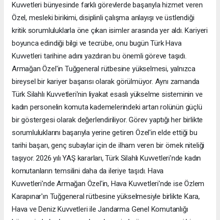
Kuvvetleri bünyesinde farklı görevlerde başarıyla hizmet veren
Özel, mesleki birikimi, disiplinli çalışma anlayışı ve üstlendiği
kritik sorumluluklarla öne çıkan isimler arasında yer aldı. Kariyeri
boyunca edindiği bilgi ve tecrübe, onu bugün Türk Hava
Kuvvetleri tarihine adını yazdıran bu önemli göreve taşıdı.
Armağan Özel'in Tuğgeneral rütbesine yükselmesi, yalnızca
bireysel bir kariyer başarısı olarak görülmüyor. Aynı zamanda
Türk Silahlı Kuvvetleri'nin liyakat esaslı yükselme sisteminin ve
kadın personelin komuta kademelerindeki artan rolünün güçlü
bir göstergesi olarak değerlendiriliyor. Görev yaptığı her birlikte
sorumluluklarını başarıyla yerine getiren Özel'in elde ettiği bu
tarihi başarı, genç subaylar için de ilham veren bir örnek niteliği
taşıyor. 2026 yılı YAŞ kararları, Türk Silahlı Kuvvetleri'nde kadın
komutanların temsilini daha da ileriye taşıdı. Hava
Kuvvetleri'nde Armağan Özel'in, Hava Kuvvetleri'nde ise Özlem
Karapınar'ın Tuğgeneral rütbesine yükselmesiyle birlikte Kara,
Hava ve Deniz Kuvvetleri ile Jandarma Genel Komutanlığı