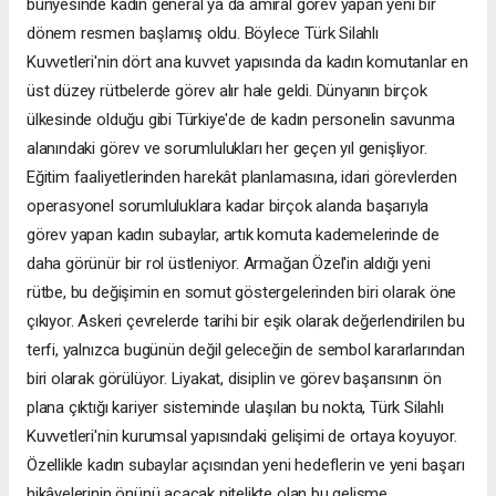
bünyesinde kadın general ya da amiral görev yapan yeni bir
dönem resmen başlamış oldu. Böylece Türk Silahlı
Kuvvetleri'nin dört ana kuvvet yapısında da kadın komutanlar en
üst düzey rütbelerde görev alır hale geldi. Dünyanın birçok
ülkesinde olduğu gibi Türkiye'de de kadın personelin savunma
alanındaki görev ve sorumlulukları her geçen yıl genişliyor.
Eğitim faaliyetlerinden harekât planlamasına, idari görevlerden
operasyonel sorumluluklara kadar birçok alanda başarıyla
görev yapan kadın subaylar, artık komuta kademelerinde de
daha görünür bir rol üstleniyor. Armağan Özel'in aldığı yeni
rütbe, bu değişimin en somut göstergelerinden biri olarak öne
çıkıyor. Askeri çevrelerde tarihi bir eşik olarak değerlendirilen bu
terfi, yalnızca bugünün değil geleceğin de sembol kararlarından
biri olarak görülüyor. Liyakat, disiplin ve görev başarısının ön
plana çıktığı kariyer sisteminde ulaşılan bu nokta, Türk Silahlı
Kuvvetleri'nin kurumsal yapısındaki gelişimi de ortaya koyuyor.
Özellikle kadın subaylar açısından yeni hedeflerin ve yeni başarı
hikâyelerinin önünü açacak nitelikte olan bu gelişme,