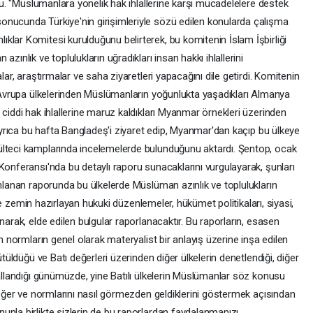
ştu. "Müslümanlara yönelik hak ihlallerine karşı mücadelelere destek
onucunda Türkiye'nin girişimleriyle sözü edilen konularda çalışma
klar Komitesi kurulduğunu belirterek, bu komitenin İslam İşbirliği
zınlık ve toplulukların uğradıkları insan hakkı ihlallerini
lar, araştırmalar ve saha ziyaretleri yapacağını dile getirdi. Komitenin
ı Avrupa ülkelerinden Müslümanların yoğunlukta yaşadıkları Almanya
 ciddi hak ihlallerine maruz kaldıkları Myanmar örnekleri üzerinden
 ayrıca bu hafta Bangladeş'i ziyaret edip, Myanmar'dan kaçıp bu ülkeye
ülteci kamplarında incelemelerde bulunduğunu aktardı. Şentop, ocak
Konferansı'nda bu detaylı raporu sunacaklarını vurgulayarak, şunları
anlanan raporunda bu ülkelerde Müslüman azınlık ve toplulukların
lere zemin hazırlayan hukuki düzenlemeler, hükümet politikaları, siyasi,
narak, elde edilen bulgular raporlanacaktır. Bu raporların, esasen
in normların genel olarak materyalist bir anlayış üzerine inşa edilen
ütüldüğü ve Batı değerleri üzerinden diğer ülkelerin denetlendiği, diğer
sallandığı günümüzde, yine Batılı ülkelerin Müslümanlar söz konusu
 değer ve normlarını nasıl görmezden geldiklerini göstermek açısından
nla birlikte sizlerin de bu raporlardan faydalanmanızı,