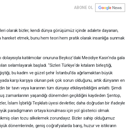
ABONE OL
ri olarak bizler, kendi dünya görüşümüz içinde adalete dayanan,
mla hareket etmek, bunu hem teori hem pratik olarak insanlığa sunmak
dolayısıyla katılımcılar onuruna Beykoz'daki Mecidiye Kasrı'nda gala
ı selamlayarak başladı. "Sizleri Türkiye'de kıtaların birleştiği,
ğiştiği, bu kadim ve güzel şehir İstanbul'da ağırlamaktan büyük
ada karşı karşıya olunan pek çok sorun olduğunu, artık dünyanın en
in bir tavrı veya kararının tüm dünyayı etkileyebildiğini anlattı. Şimdi
uruluş zamanlarının yaşandığı dönemden geçildiğini kaydeden Şentop,
ler, İslam İşbirliği Teşkilatı üyesi devletler, daha doğrudan bir ifadeyle
üyük paradigmanın ortaya konulması için yol gösterici olmak
rikmiş olan tozu silkelemek zorundayız. Bizler sahip olduğumuz
büyük dönemlerinde, geniş coğrafyalarda barış, huzur ve istikrarın