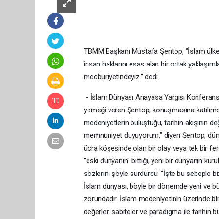
TBMM Başkanı Mustafa Şentop, "İslam ülkele
insan haklarını esas alan bir ortak yaklaşı
mecburiyetindeyiz." dedi.
- İslam Dünyası Anayasa Yargısı Konferansı 
yemeği veren Şentop, konuşmasına katılımcılar
medeniyetlerin buluştuğu, tarihin akışının de
memnuniyet duyuyorum." diyen Şentop, düny
ücra köşesinde olan bir olay veya tek bir ferd
"eski dünyanın" bittiği, yeni bir dünyanın k
sözlerini şöyle sürdürdü: "İşte bu sebeple biz
İslam dünyası, böyle bir dönemde yeni ve b
zorundadır. İslam medeniyetinin üzerinde bi
değerler, sabiteler ve paradigma ile tarihin 