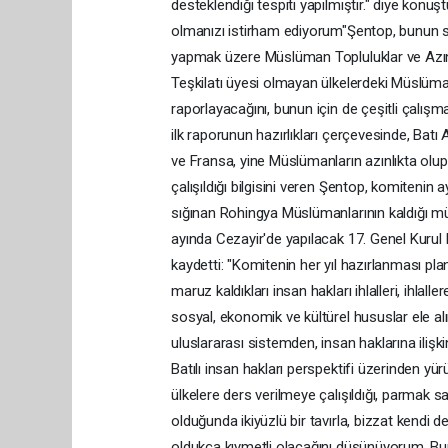
desteklendiği tespiti yapılmıştır." diye konu
olmanızı istirham ediyorum"Şentop, bunun s
yapmak üzere Müslüman Topluluklar ve Azınlı
Teşkilatı üyesi olmayan ülkelerdeki Müslüman a
raporlayacağını, bunun için de çeşitli çalışma
ilk raporunun hazırlıkları çerçevesinde, Bat
ve Fransa, yine Müslümanların azınlıkta olup
çalışıldığı bilgisini veren Şentop, komitenin
sığınan Rohingya Müslümanlarının kaldığı m
ayında Cezayir'de yapılacak 17. Genel Kurul 
kaydetti: "Komitenin her yıl hazırlanması pl
maruz kaldıkları insan hakları ihlalleri, ihlal
sosyal, ekonomik ve kültürel hususlar ele alı
uluslararası sistemden, insan haklarına ilişk
Batılı insan hakları perspektifi üzerinden yür
ülkelere ders verilmeye çalışıldığı, parmak 
olduğunda ikiyüzlü bir tavırla, bizzat kendi
oldukça kıymetli olacağını düşünüyorum. Bunu