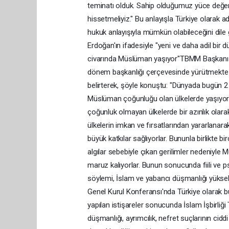
teminatı olduk. Sahip olduğumuz yüce değerl
hissetmeliyiz." Bu anlayışla Türkiye olarak ad
hukuk anlayışıyla mümkün olabileceğini dile
Erdoğan'ın ifadesiyle "yeni ve daha adil bir
civarında Müslüman yaşıyor"TBMM Başkanı Şe
dönem başkanlığı çerçevesinde yürütmekte old
belirterek, şöyle konuştu: "Dünyada bugün 2
Müslüman çoğunluğu olan ülkelerde yaşıyor
çoğunluk olmayan ülkelerde bir azınlık olarak
ülkelerin imkan ve fırsatlarından yararlanara
büyük katkılar sağlıyorlar. Bununla birlikte b
algılar sebebiyle çıkan gerilimler nedeniyle 
maruz kalıyorlar. Bunun sonucunda fiili ve psi
söylemi, İslam ve yabancı düşmanlığı yükseliyo
Genel Kurul Konferansı'nda Türkiye olarak b
yapılan istişareler sonucunda İslam İşbirliğ
düşmanlığı, ayrımcılık, nefret suçlarının cidd