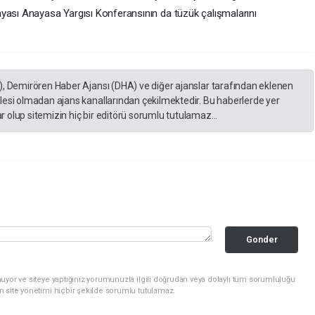
yası Anayasa Yargısı Konferansının da tüzük çalışmalarını
), Demirören Haber Ajansı (DHA) ve diğer ajanslar tarafından eklenen
lesi olmadan ajans kanallarından çekilmektedir. Bu haberlerde yer
 olup sitemizin hiç bir editörü sorumlu tutulamaz...
Gonder
uyor ve siteye yaptığınız yorumunuzla ilgili doğrudan veya dolaylı tüm sorumluluğu
n site yönetimi hiçbir şekilde sorumlu tutulamaz.