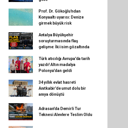
Prof. Dr. Gökoğlu'ndan
Konyaaltı uyarısı: Denize
girmek büyük risk
Antalya Büyükşehir
soruşturmasında flaş
gelişme: İki isim gözaltında
Türk atıcılığı Avrupa'da tarih
yazdı! Altın madalya
Polonya'dan geldi
34 yıllık evlat hasreti
Anıtkabir'de umut dolu bir
anıya dönüştü
Adrasan'da Demirli Tur
Teknesi Alevlere Teslim Oldu