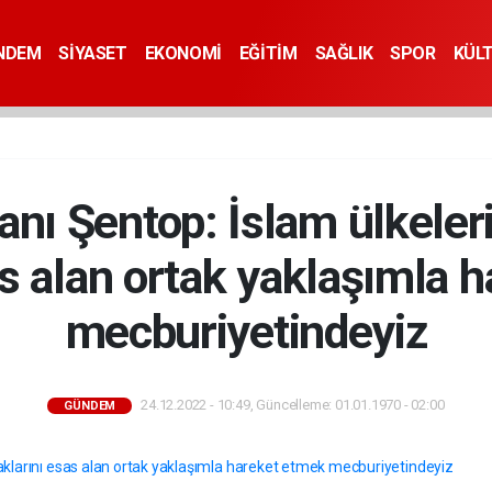
NDEM
SİYASET
EKONOMİ
EĞİTİM
SAĞLIK
SPOR
KÜL
 Şentop: İslam ülkeleri
as alan ortak yaklaşımla 
mecburiyetindeyiz
24.12.2022 - 10:49, Güncelleme: 01.01.1970 - 02:00
GÜNDEM