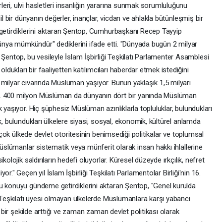
eri, ulvi hasletleri insanlığın yararına sunmak sorumluluğunu
il bir dünyanın değerler, inançlar, vicdan ve ahlakla bütünleşmiş bir
 getirdiklerini aktaran Şentop, Cumhurbaşkanı Recep Tayyip
 dünya mümkündür" dediklerini ifade etti. "Dünyada bugün 2 milyar
ntop, bu vesileyle İslam İşbirliği Teşkilatı Parlamenter Asamblesi
ukları bir faaliyetten katılımcıları haberdar etmek istediğini
 milyar civarında Müslüman yaşıyor. Bunun yaklaşık 1,5 milyarı
. 400 milyon Müslüman da dünyanın dört bir yanında Müslüman
 yaşıyor. Hiç şüphesiz Müslüman azınlıklarla topluluklar, bulundukları
k, bulundukları ülkelere siyasi, sosyal, ekonomik, kültürel anlamda
irçok ülkede devlet otoritesinin benimsediği politikalar ve toplumsal
Müslümanlar sistematik veya münferit olarak insan hakkı ihlallerine
kolojik saldırıların hedefi oluyorlar. Küresel düzeyde ırkçılık, nefret
r." Geçen yıl İslam İşbirliği Teşkilatı Parlamentolar Birliği'nin 16.
u konuyu gündeme getirdiklerini aktaran Şentop, "Genel kurulda
i Teşkilatı üyesi olmayan ülkelerde Müslümanlara karşı yabancı
i bir şekilde arttığı ve zaman zaman devlet politikası olarak