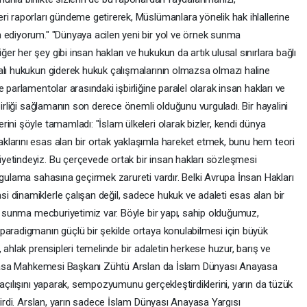
ri raporları gündeme getirerek, Müslümanlara yönelik hak ihlallerine
 ediyorum." "Dünyaya acilen yeni bir yol ve örnek sunma
r her şey gibi insan hakları ve hukukun da artık ulusal sınırlara bağlı
alı hukukun giderek hukuk çalışmalarının olmazsa olmazı haline
 parlamentolar arasındaki işbirliğine paralel olarak insan hakları ve
birliği sağlamanın son derece önemli olduğunu vurguladı. Bir hayalini
ini şöyle tamamladı: "İslam ülkeleri olarak bizler, kendi dünya
larını esas alan bir ortak yaklaşımla hareket etmek, bunu hem teori
yetindeyiz. Bu çerçevede ortak bir insan hakları sözleşmesi
ygulama sahasına geçirmek zarureti vardır. Belki Avrupa İnsan Hakları
 dinamiklerle çalışan değil, sadece hukuk ve adaleti esas alan bir
ek sunma mecburiyetimiz var. Böyle bir yapı, sahip olduğumuz,
paradigmanın güçlü bir şekilde ortaya konulabilmesi için büyük
 ahlak prensipleri temelinde bir adaletin herkese huzur, barış ve
Anayasa Mahkemesi Başkanı Zühtü Arslan da İslam Dünyası Anayasa
 açılışını yaparak, sempozyumunu gerçekleştirdiklerini, yarın da tüzük
dirdi. Arslan, yarın sadece İslam Dünyası Anayasa Yargısı