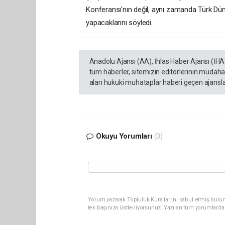
Konferansı'nın değil, aynı zamanda Türk Dün
yapacaklarını söyledi.
Anadolu Ajansı (AA), İhlas Haber Ajansı (İHA
tüm haberler, sitemizin editörlerinin müdaha
alan hukuki muhataplar haberi geçen ajanslar
Okuyu Yorumları
(0)
Yorum yazarak Topluluk Kuralları’nı kabul etmiş bulun
tek başınıza üstleniyorsunuz. Yazılan tüm yorumlarda