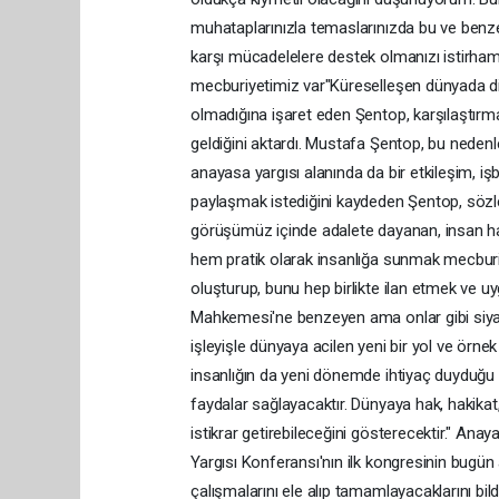
muhataplarınızla temaslarınızda bu ve benze
karşı mücadelelere destek olmanızı istirham
mecburiyetimiz var"Küreselleşen dünyada diğe
olmadığına işaret eden Şentop, karşılaştırm
geldiğini aktardı. Mustafa Şentop, bu nedenle
anayasa yargısı alanında da bir etkileşim, iş
paylaşmak istediğini kaydeden Şentop, sözler
görüşümüz içinde adalete dayanan, insan hak
hem pratik olarak insanlığa sunmak mecburi
oluşturup, bunu hep birlikte ilan etmek ve u
Mahkemesi'ne benzeyen ama onlar gibi siyasi
işleyişle dünyaya acilen yeni bir yol ve örn
insanlığın da yeni dönemde ihtiyaç duyduğu 
faydalar sağlayacaktır. Dünyaya hak, hakikat,
istikrar getirebileceğini gösterecektir." 
Yargısı Konferansı'nın ilk kongresinin bugün
çalışmalarını ele alıp tamamlayacaklarını bil