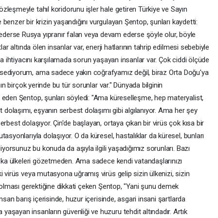
zleşmeyle tahıl koridorunu işler hale getiren Türkiye ve Sayın
de benzer bir krizin yaşandığını vurgulayan Şentop, şunları kaydetti:
derse Rusya yıpranır falan veya devam ederse şöyle olur, böyle
ar altında ölen insanlar var, enerji hatlarının tahrip edilmesi sebebiyle
da ihtiyacını karşılamada sorun yaşayan insanlar var. Çok ciddi ölçüde
sediyorum, ama sadece yakın coğrafyamız değil, biraz Orta Doğu'ya
nın birçok yerinde bu tür sorunlar var." Dünyada bilginin
 eden Şentop, şunları söyledi: "Ama küreselleşme, hep materyalist,
t dolaşımı, eşyanın serbest dolaşımı gibi algılanıyor. Ama her şey
rbest dolaşıyor. Çin'de başlayan, ortaya çıkan bir virüs çok kısa bir
asyonlarıyla dolaşıyor. O da küresel, hastalıklar da küresel, bunları
liyorsunuz bu konuda da aşıyla ilgili yaşadığımız sorunları. Bazı
başka ülkeleri gözetmeden. Ama sadece kendi vatandaşlarınızı
i virüs veya mutasyona uğramış virüs gelip sizin ülkenizi, sizin
l olması gerektiğine dikkati çeken Şentop, "Yani şunu demek
nsan barış içerisinde, huzur içerisinde, asgari insani şartlarda
aşayan insanların güvenliği ve huzuru tehdit altındadır. Artık