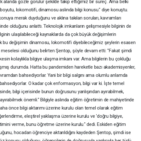
 alanda gözle görülür şekilde takip ettiğimiz bir süreç. Ama belki
i boyutu, lokomotifi, dinamosu aslında bilgi konusu." diye konuştu.
k konuya merak duyduğunu ve aklına takılan soruları, kavramları
nde olduğunu anlattı. Teknolojik imkanların gelişmesiyle bilginin de
lginin ulaşılabileceği kaynaklarda da çok büyük değişimlerin
ak bu değişimin dinamosu, lokomotifi diyebileceğimiz şeylerin esasen
timi meselesi olduğunu belirten Şentop, şöyle devam etti: "Fakat şimdi
kesin kolaylıkla bilgiye ulaşma imkanı var. Ama bilgilerin bu çokluğu
karışmış durumda. Hatta bu pandemiden hareketle bazı akademisyenler,
avramdan bahsediyorlar. Yani bir bilgi salgını ama olumlu anlamda
bahsediyorlar. O kadar çok enformasyon, bilgi var ki. İşte temel
nde, bilgi içerisinde bunun doğrusunu yanlışından ayırabilmek,
 ayırabilmek önemli." Bilgiyle aslında eğitim öğretimin de mahiyetinde
ha önce bilgi aktarımı üzerine kurulu olan temel olarak eğitim
değerlendirme, eleştirel yaklaşma üzerine kurulu ve 'doğru bilgiye,
eğitimini verme, bunu öğretme üzerine kurulu." dedi. Eskiden eğitim
olduğunu, hocadan öğrenciye aktarıldığını kaydeden Şentop, şimdi ise
z konusu olduğunu, öğrencilerin de doğrusuyla yanlışıyla her türlü