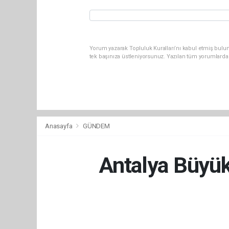
Yorum yazarak Topluluk Kuralları’nı kabul etmiş bulun
tek başınıza üstleniyorsunuz. Yazılan tüm yorumlarda
Anasayfa
GÜNDEM
Antalya Büyük