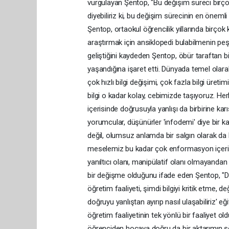
vurgulayan Şentop, "Bu değişim süreci birçok
diyebiliriz ki, bu değişim sürecinin en öneml
Şentop, ortaokul öğrencilik yıllarında birço
araştırmak için ansiklopedi bulabilmenin peşi
geliştiğini kaydeden Şentop, öbür taraftan bi
yaşandığına işaret etti. Dünyada temel olar
çok hızlı bilgi değişimi, çok fazla bilgi üre
bilgi o kadar kolay, cebimizde taşıyoruz. Her
içerisinde doğrusuyla yanlışı da birbirine 
yorumcular, düşünürler 'infodemi' diye bir k
değil, olumsuz anlamda bir salgın olarak da 
meselemiz bu kadar çok enformasyon içerisi
yanıltıcı olanı, manipülatif olanı olmayandan
bir değişme olduğunu ifade eden Şentop, "Da
öğretim faaliyeti, şimdi bilgiyi kritik etme, 
doğruyu yanlıştan ayırıp nasıl ulaşabiliriz' 
öğretim faaliyetinin tek yönlü bir faaliyet 
öğrenciden hocaya doğru da bir aktarımın sö