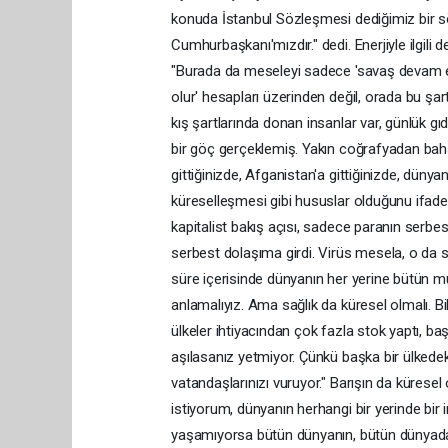
konuda İstanbul Sözleşmesi dediğimiz bir sö
Cumhurbaşkanı'mızdır." dedi. Enerjiyle ilgili 
"Burada da meseleyi sadece 'savaş devam e
olur' hesapları üzerinden değil, orada bu şartl
kış şartlarında donan insanlar var, günlük gı
bir göç gerçeklemiş. Yakın coğrafyadan bah
gittiğinizde, Afganistan'a gittiğinizde, dünya
küreselleşmesi gibi hususlar olduğunu ifade
kapitalist bakış açısı, sadece paranın serbes
serbest dolaşıma girdi. Virüs mesela, o da se
süre içerisinde dünyanın her yerine bütün mut
anlamalıyız. Ama sağlık da küresel olmalı. Bi
ülkeler ihtiyacından çok fazla stok yaptı, 
aşılasanız yetmiyor. Çünkü başka bir ülkedek
vatandaşlarınızı vuruyor." Barışın da kürese
istiyorum, dünyanın herhangi bir yerinde bir i
yaşamıyorsa bütün dünyanın, bütün dünyada y