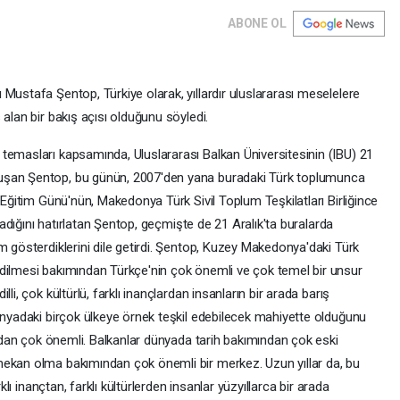
ABONE OL
Mustafa Şentop, Türkiye olarak, yıllardır uluslararası meselelere
alan bir bakış açısı olduğunu söyledi.
emasları kapsamında, Uluslararası Balkan Üniversitesinin (IBU) 21
uşan Şentop, bu günün, 2007'den yana buradaki Türk toplumunca
 Eğitim Günü'nün, Makedonya Türk Sivil Toplum Teşkilatları Birliğince
tladığını hatırlatan Şentop, geçmişte de 21 Aralık'ta buralarda
m gösterdiklerini dile getirdi. Şentop, Kuzey Makedonya'daki Türk
edilmesi bakımından Türkçe'nin çok önemli ve çok temel bir unsur
li, çok kültürlü, farklı inançlardan insanların bir arada barış
dünyadaki birçok ülkeye örnek teşkil edebilecek mahiyette olduğunu
açıdan çok önemli. Balkanlar dünyada tarih bakımından çok eski
mekan olma bakımından çok önemli bir merkez. Uzun yıllar da, bu
klı inançtan, farklı kültürlerden insanlar yüzyıllarca bir arada