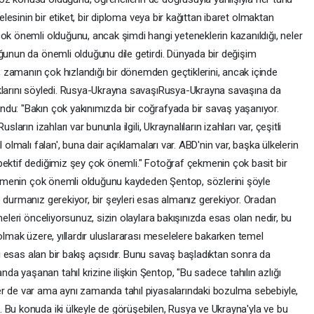
selesinin bir etiket, bir diploma veya bir kağıttan ibaret olmaktan
ok önemli olduğunu, ancak şimdi hangi yeteneklerin kazanıldığı, neler
uğunun da önemli olduğunu dile getirdi. Dünyada bir değişim
zamanın çok hızlandığı bir dönemden geçtiklerini, ancak içinde
ıklarını söyledi. Rusya-Ukrayna savaşıRusya-Ukrayna savaşına da
du: "Bakın çok yakınımızda bir coğrafyada bir savaş yaşanıyor.
ların izahları var bununla ilgili, Ukraynalıların izahları var, çeşitli
 olmalı falan', buna dair açıklamaları var. ABD'nin var, başka ülkelerin
pektif dediğimiz şey çok önemli." Fotoğraf çekmenin çok basit bir
abilmenin çok önemli olduğunu kaydeden Şentop, sözlerini şöyle
 durmanız gerekiyor, bir şeyleri esas almanız gerekiyor. Oradan
neleri önceliyorsunuz, sizin olaylara bakışınızda esas olan nedir, bu
 olmak üzere, yıllardır uluslararası meselelere bakarken temel
anı esas alan bir bakış açısıdır. Bunu savaş başladıktan sonra da
 yaşanan tahıl krizine ilişkin Şentop, "Bu sadece tahılın azlığı
er de var ama aynı zamanda tahıl piyasalarındaki bozulma sebebiyle,
 Bu konuda iki ülkeyle de görüşebilen, Rusya ve Ukrayna'yla ve bu