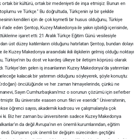
k ortak bir kültürü, ortak bir medeniyeti de inşa etmişiz. Bunun en
toplumu ve Türkçe." Bu doğrultuda, Türkçenin iyi bir şekilde
sinin kendileri için de çok kıymetli bir husus olduğunu, Türkiye
i ifade eden Şentop, Kuzey Makedonya ile yakın işbirliği içerisinde,
üklerine işaret etti. 21 Aralık Türkçe Eğitim Günü vesilesiyle
n üst düzey katılımların olduğunu hatırlatan Şentop, bundan dolayı
e ile Kuzey Makedonya arasındaki ikili ilişkilerin gelmiş olduğu noktayı
Türkiye'nin bu dost ve kardeş ülkeye bir iletişim köprüsü olarak
ı. Türkiye'den gelen iş insanlarının Kuzey Makedonya'da yatırımları
geleceğe kalacak bir yatırımın olduğunu söyleyerek, şöyle konuştu:
Erdoğan) öncülüğünde ve her zaman himayelerinde, çünkü ne
i-manevi, Sayın Cumhurbaşkanı'mız o sorunun çözümü için seferber
tmiştir. Bu üniversite esasen onun fikri ve eseridir." Üniversitenin,
kse öğrenci sayısı, akademik kadrosu ve çalışmalarıyla çok
 tabi ki. Biz her zaman bu üniversitenin sadece Kuzey Makedonya
alkanlar'ın da değil Avrupa'nın en önemli kurumlarından, eğitim
" dedi. Dünyanın çok önemli bir değişim sürecinden geçtiğini