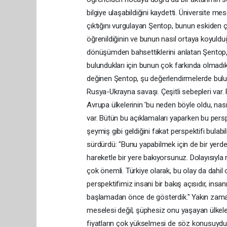
bilgiye ulaşabildiğini kaydetti. Üniversite me
çıktığını vurgulayan Şentop, bunun eskiden ç
öğrenildiğinin ve bunun nasıl ortaya koyuld
dönüşümden bahsettiklerini anlatan Şentop, 
bulundukları için bunun çok farkında olmad
değinen Şentop, şu değerlendirmelerde bulun
Rusya-Ukrayna savaşı. Çeşitli sebepleri var. Rus
Avrupa ülkelerinin 'bu neden böyle oldu, nasıl
var. Bütün bu açıklamaları yaparken bu pers
şeymiş gibi geldiğini fakat perspektifi bul
sürdürdü: "Bunu yapabilmek için de bir yerde
hareketle bir yere bakıyorsunuz. Dolayısıyla 
çok önemli. Türkiye olarak, bu olay da dahil
perspektifimiz insani bir bakış açısıdır, ins
başlamadan önce de gösterdik." Yakın zamanda
meselesi değil, şüphesiz onu yaşayan ülkel
fiyatların çok yükselmesi de söz konusuydu.