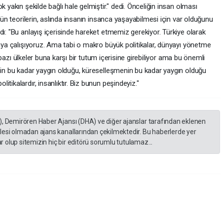
k yakın şekilde bağlı hale gelmiştir." dedi. Önceliğin insan olması
ütün teorilerin, aslında insanın insanca yaşayabilmesi için var olduğunu
dı: "Bu anlayış içerisinde hareket etmemiz gerekiyor. Türkiye olarak
maya çalışıyoruz. Ama tabi o makro büyük politikalar, dünyayı yönetme
r, bazı ülkeler buna karşı bir tutum içerisine girebiliyor ama bu önemli
inin bu kadar yaygın olduğu, küreselleşmenin bu kadar yaygın olduğu
tikalardır, insanlıktır. Biz bunun peşindeyiz."
), Demirören Haber Ajansı (DHA) ve diğer ajanslar tarafından eklenen
lesi olmadan ajans kanallarından çekilmektedir. Bu haberlerde yer
 olup sitemizin hiç bir editörü sorumlu tutulamaz...