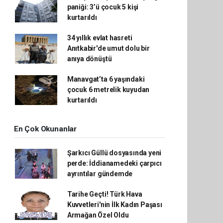
paniği: 3’ü çocuk 5 kişi
kurtarıldı
34 yıllık evlat hasreti
Anıtkabir'de umut dolu bir
anıya dönüştü
Manavgat’ta 6 yaşındaki
çocuk 6 metrelik kuyudan
kurtarıldı
En Çok Okunanlar
Şarkıcı Güllü dosyasında yeni
perde: İddianamedeki çarpıcı
ayrıntılar gündemde
Tarihe Geçti! Türk Hava
Kuvvetleri'nin İlk Kadın Paşası
Armağan Özel Oldu