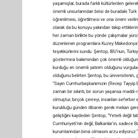
yaşamışlar, burada farklı kültürlerden gelere
önemli unsurlarından birisi de buradaki Türk 
öğrenilmesi, öğretilmesi ve ona önem verilme
olarak da bu konuyu yakından takip ettiklerin
her zaman birlikte bu yönde çalışmalar yürütt
düzenlenen programlara Kuzey Makedonya'da
teşekkürlerini sundu. Şentop, IBU'nun, Türkiy
göstermesi bakımından çok önemli olduğunu, 
kurduğu en önemli yatırım olduğunu vurgulad
olduğunu belirten Şentop, bu üniversitenin, 
"Sayın Cumhurbaşkanımızın (Recep Tayyip 
zaman bir sıkıntı, bir sorun yaşansa madd
olmuştur, birçok çevreyi, insanları seferber e
kurulduğu günden itibaren gerek mekan gere
geliştiğini kaydeden Şentop, "Yeterli değil
Cumhuriyeti'nin değil, Balkanlar'ın, sadece B
kurumlarından birisi olmasını arzu ediyoruz.