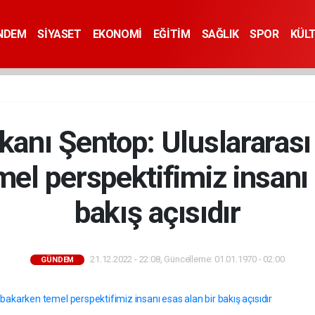
NDEM
SİYASET
EKONOMİ
EĞİTİM
SAĞLIK
SPOR
KÜL
nı Şentop: Uluslararası
el perspektifimiz insanı 
bakış açısıdır
21.12.2022 - 22:08, Güncelleme: 01.01.1970 - 02:00
GÜNDEM