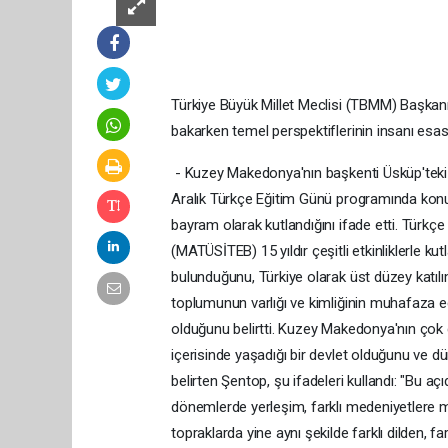
Türkiye Büyük Millet Meclisi (TBMM) Başkanı 
bakarken temel perspektiflerinin insanı esas 
- Kuzey Makedonya'nın başkenti Üsküp'teki t
Aralık Türkçe Eğitim Günü programında kon
bayram olarak kutlandığını ifade etti. Türkçe
(MATÜSİTEB) 15 yıldır çeşitli etkinliklerle ku
bulunduğunu, Türkiye olarak üst düzey katılı
toplumunun varlığı ve kimliğinin muhafaza 
olduğunu belirtti. Kuzey Makedonya'nın çok dil
içerisinde yaşadığı bir devlet olduğunu ve 
belirten Şentop, şu ifadeleri kullandı: "Bu 
dönemlerde yerleşim, farklı medeniyetlere 
topraklarda yine aynı şekilde farklı dilden, far