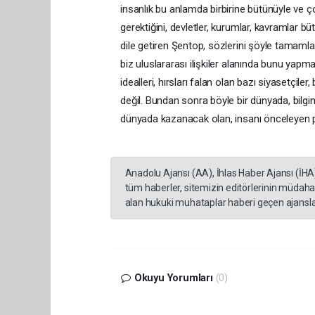
insanlık bu anlamda birbirine bütünüyle ve ço
gerektiğini, devletler, kurumlar, kavramlar b
dile getiren Şentop, sözlerini şöyle tamamla
biz uluslararası ilişkiler alanında bunu yap
idealleri, hırsları falan olan bazı siyasetçile
değil. Bundan sonra böyle bir dünyada, bilg
dünyada kazanacak olan, insanı önceleyen poli
Anadolu Ajansı (AA), İhlas Haber Ajansı (İHA
tüm haberler, sitemizin editörlerinin müdaha
alan hukuki muhataplar haberi geçen ajanslar
Okuyu Yorumları
(0)