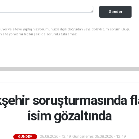
Gonder
uyor ve siteye yaptığınız yorumunuzla ilgili doğrudan veya dolaylı tüm sorumluluğu
n site yönetimi hiçbir şekilde sorumlu tutulamaz.
şehir soruşturmasında fla
isim gözaltında
06.08.2026 - 12:49, Güncelleme: 06.08.2026 - 12:49
GÜNDEM