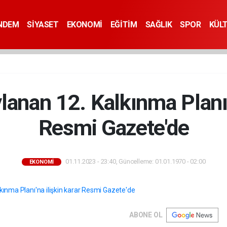
NDEM
SİYASET
EKONOMİ
EĞİTİM
SAĞLIK
SPOR
KÜL
nan 12. Kalkınma Planı'n
Resmi Gazete'de
01.11.2023 - 23:40, Güncelleme: 01.01.1970 - 02:00
EKONOMİ
ABONE OL