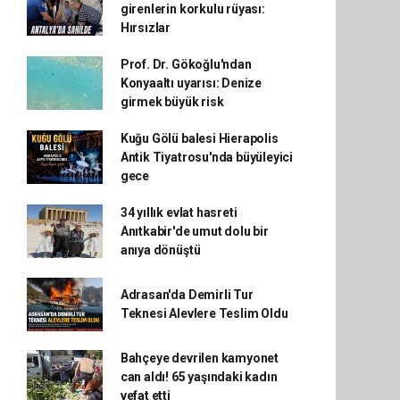
girenlerin korkulu rüyası:
Hırsızlar
Prof. Dr. Gökoğlu'ndan
Konyaaltı uyarısı: Denize
girmek büyük risk
Kuğu Gölü balesi Hierapolis
Antik Tiyatrosu'nda büyüleyici
gece
34 yıllık evlat hasreti
Anıtkabir'de umut dolu bir
anıya dönüştü
Adrasan'da Demirli Tur
Teknesi Alevlere Teslim Oldu
Bahçeye devrilen kamyonet
can aldı! 65 yaşındaki kadın
vefat etti