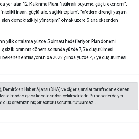
 yer alan 12. Kalkınma Planı, "istikrarlı büyüme, güçlü ekonomi",
nitelikli insan, güçlü aile, sağlıklı toplum", "afetlere dirençli yaşam
esas alan demokratik iyi yönetişim" olmak üzere 5 ana eksenden
 yıllık ortalama yüzde 5 olması hedefleniyor. Plan dönemi
k işsizlik oranının dönem sonunda yüzde 7,5'e düşürülmesi
 beklenen enflasyonun da 2028 yılında yüzde 4,7'ye düşürülmesi
), Demirören Haber Ajansı (DHA) ve diğer ajanslar tarafından eklenen
lesi olmadan ajans kanallarından çekilmektedir. Bu haberlerde yer
 olup sitemizin hiç bir editörü sorumlu tutulamaz...