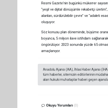
Resmi Gazete'nin bugünkü mükerrer sayısında
"yeşil ve dijital dönüşümle rekabetçi üretim", "
alanları, sürdürülebilir çevre" ve "adaleti 
oluşuyor.
Söz konusu plan döneminde, büyüme oranının
boyunca, 5 milyon ilave istihdam sağlanara
öngörülüyor. 2023 sonunda yüzde 65 olması
amaçlanıyor.
Anadolu Ajansı (AA), İhlas Haber Ajansı (İHA
tüm haberler, sitemizin editörlerinin müdaha
alan hukuki muhataplar haberi geçen ajanslar
Okuyu Yorumları
(0)