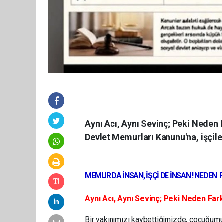
Aynı Acı, Aynı Sevinç; Peki Neden 
Devlet Memurları Kanunu'na, işçiler
MEMUR DA İNSAN, İŞÇİ DE İNSAN ! NEDEN 
Aynı Acı, Aynı Sevinç; Peki Neden Farkl
Bir yakınımızı kaybettiğimizde, çocuğumu