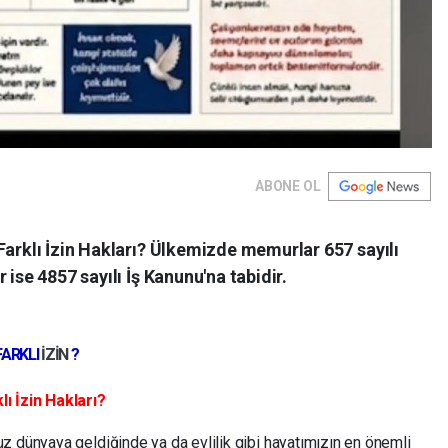
ABONE OL
Farklı İzin Hakları? Ülkemizde memurlar 657 sayılı
 ise 4857 sayılı İş Kanunu'na tabidir.
FARKLI
İZİN
?
ı İzin Hakları?
z dünyaya geldiğinde ya da evlilik gibi hayatımızın en önemli