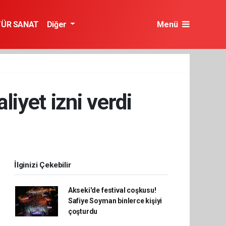
TÜR SANAT
Diğer
Menü
iyet izni verdi
İlginizi Çekebilir
Akseki'de festival coşkusu!
Safiye Soyman binlerce kişiyi
çoşturdu