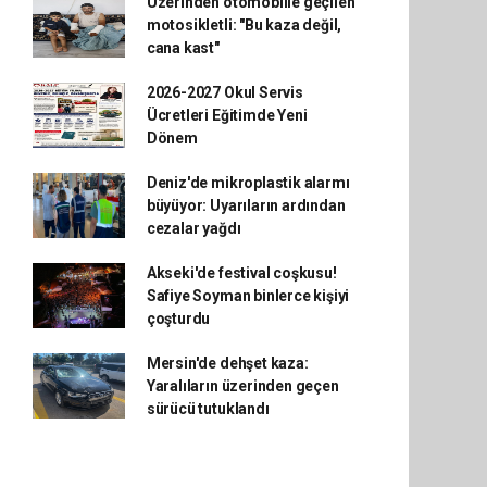
Üzerinden otomobille geçilen
motosikletli: "Bu kaza değil,
cana kast"
2026-2027 Okul Servis
Ücretleri Eğitimde Yeni
Dönem
Deniz'de mikroplastik alarmı
büyüyor: Uyarıların ardından
cezalar yağdı
Akseki'de festival coşkusu!
Safiye Soyman binlerce kişiyi
çoşturdu
Mersin'de dehşet kaza:
Yaralıların üzerinden geçen
sürücü tutuklandı