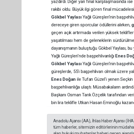
yazdırdı. Diğer yarı final karşılaşmasında 
rakibi oldu. Büyük ilgi gören final mücadel
Gökbel Yaylası
Yağlı Güreşleri'nin başpeh
dereceye giren sporcular ödüllerini alırken,
geçen açık artırmada verilen yüksek teklifl
yaşatılması hem de geleneklerin sürdürülmes
dayanışmanın buluştuğu Gökbel Yaylası, bu y
Yağlı Güreşleri'nde başpehlivanlığı
Enes Do
Gökbel Yaylası
Yağlı Güreşleri'nin başpehli
güreşlerde, 55'i başpehlivan olmak üzere yak
Enes Doğan
ile Tufan Güzel'i yenen Seçkin
başpehlivanlığa ulaştı. Müsabakaların ardın
Başkanı Osman Tarık Özçelik tarafından veri
bin lira teklifle Utkan Hasan Eminoğlu kazand
Anadolu Ajansı (AA), İhlas Haber Ajansı (İHA
tüm haberler, sitemizin editörlerinin müdaha
alan hukuki muhataplar haberi geçen ajanslar