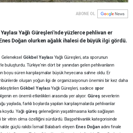
ABONE OL
Yaylası Yağlı Güreşleri'nde yüzlerce pehlivan er
nes Doğan olurken ağalık ihalesi de büyük ilgi gördü.
. Geleneksel
Gökbel Yaylası
Yağlı Güreşleri, ata sporunun
 buluşturdu. Türkiye'nin dört bir yanından gelen pehlivanların
ün boyu süren karşılaşmalar büyük heyecana sahne oldu. Er
ibünlerde oluşan yoğun ilgi de organizasyonun önemini bir kez daha
kleştirilen
Gökbel Yaylası
Yağlı Güreşleri, sadece
spor
genin en önemli etkinlikleri arasında yer alıyor.
Güreş
severlerin
ğu yaylada, farklı boylarda yapılan karşılaşmalarda pehlivanlar
a koydu. Yağlı
güreş
geleneğinin yaşatılmasına katkı sağlayan
bir vitrin olma özelliğini sürdürdü. Başpehlivanlık kategorisinde
alde güçlü rakibi İsmail Balaban'ı eleyen
Enes Doğan
adını finale