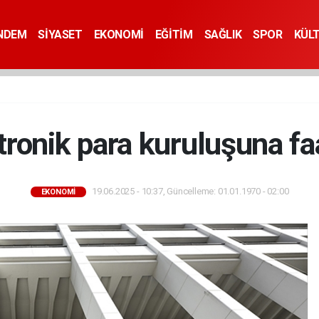
NDEM
SİYASET
EKONOMİ
EĞİTİM
SAĞLIK
SPOR
KÜL
ronik para kuruluşuna faal
19.06.2025 - 10:37, Güncelleme: 01.01.1970 - 02:00
EKONOMİ