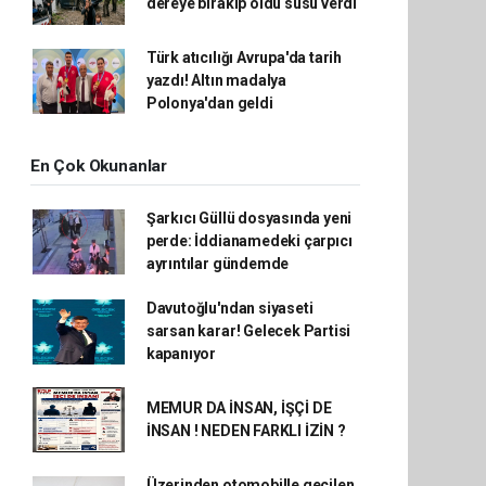
dereye bırakıp öldü süsü verdi
Türk atıcılığı Avrupa'da tarih
yazdı! Altın madalya
Polonya'dan geldi
En Çok Okunanlar
Şarkıcı Güllü dosyasında yeni
perde: İddianamedeki çarpıcı
ayrıntılar gündemde
Davutoğlu'ndan siyaseti
sarsan karar! Gelecek Partisi
kapanıyor
MEMUR DA İNSAN, İŞÇİ DE
İNSAN ! NEDEN FARKLI İZİN ?
Üzerinden otomobille geçilen