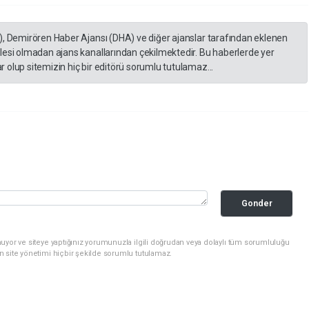
), Demirören Haber Ajansı (DHA) ve diğer ajanslar tarafından eklenen
lesi olmadan ajans kanallarından çekilmektedir. Bu haberlerde yer
 olup sitemizin hiç bir editörü sorumlu tutulamaz...
Gonder
uyor ve siteye yaptığınız yorumunuzla ilgili doğrudan veya dolaylı tüm sorumluluğu
n site yönetimi hiçbir şekilde sorumlu tutulamaz.