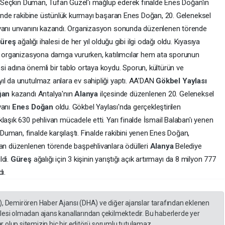
ise Seçkin Duman, Tufan Güzel'i mağlup ederek finalde Enes Doğan'ın
esinde rakibine üstünlük kurmayı başaran Enes Doğan, 20. Geleneksel
livanı unvanını kazandı. Organizasyon sonunda düzenlenen törende
güreş
ağalığı ihalesi de her yıl olduğu gibi ilgi odağı oldu. Kıyasıya
er organizasyona damga vururken, katılımcılar hem ata sporunun
i adına önemli bir tablo ortaya koydu. Sporun, kültürün ve
ıl da unutulmaz anlara ev sahipliği yaptı. AA'DAN
Gökbel Yaylası
ğan
kazandı Antalya'nın
Alanya
ilçesinde düzenlenen 20. Geleneksel
vanı
Enes Doğan
oldu. Gökbel Yaylası'nda gerçekleştirilen
laşık 630 pehlivan mücadele etti. Yarı finalde İsmail Balaban'ı yenen
 Duman, finalde karşılaştı. Finalde rakibini yenen Enes Doğan,
dan düzenlenen törende başpehlivanlara ödülleri
Alanya
Belediye
ldi.
Güreş
ağalığı için 3 kişinin yarıştığı açık artırmayı da 8 milyon 777
ı.
), Demirören Haber Ajansı (DHA) ve diğer ajanslar tarafından eklenen
lesi olmadan ajans kanallarından çekilmektedir. Bu haberlerde yer
 olup sitemizin hiç bir editörü sorumlu tutulamaz...