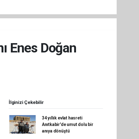
anı Enes Doğan
İlginizi Çekebilir
34 yıllık evlat hasreti
Anıtkabir'de umut dolu bir
anıya dönüştü