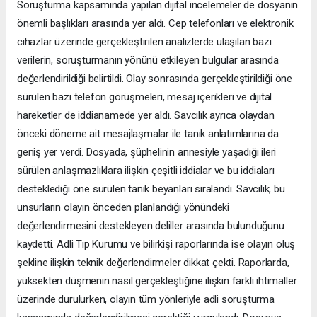
Soruşturma kapsamında yapılan dijital incelemeler de dosyanın
önemli başlıkları arasında yer aldı. Cep telefonları ve elektronik
cihazlar üzerinde gerçekleştirilen analizlerde ulaşılan bazı
verilerin, soruşturmanın yönünü etkileyen bulgular arasında
değerlendirildiği belirtildi. Olay sonrasında gerçekleştirildiği öne
sürülen bazı telefon görüşmeleri, mesaj içerikleri ve dijital
hareketler de iddianamede yer aldı. Savcılık ayrıca olaydan
önceki döneme ait mesajlaşmalar ile tanık anlatımlarına da
geniş yer verdi. Dosyada, şüphelinin annesiyle yaşadığı ileri
sürülen anlaşmazlıklara ilişkin çeşitli iddialar ve bu iddiaları
desteklediği öne sürülen tanık beyanları sıralandı. Savcılık, bu
unsurların olayın önceden planlandığı yönündeki
değerlendirmesini destekleyen deliller arasında bulunduğunu
kaydetti. Adli Tıp Kurumu ve bilirkişi raporlarında ise olayın oluş
şekline ilişkin teknik değerlendirmeler dikkat çekti. Raporlarda,
yüksekten düşmenin nasıl gerçekleştiğine ilişkin farklı ihtimaller
üzerinde durulurken, olayın tüm yönleriyle adli soruşturma