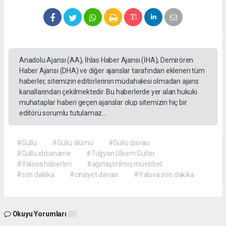
Anadolu Ajansı (AA), İhlas Haber Ajansı (İHA), Demirören
Haber Ajansı (DHA) ve diğer ajanslar tarafından eklenen tüm
haberler, sitemizin editörlerinin müdahalesi olmadan ajans
kanallarından çekilmektedir. Bu haberlerde yer alan hukuki
muhataplar haberi geçen ajanslar olup sitemizin hiç bir
editörü sorumlu tutulamaz...
#Güllü
#Güllü ölümü
#Güllü davası
#Güllü iddianame
#Tuğyan Ülkem Gülter
#Yalova haberleri
#ağırlaştırılmış müebbet
#son dakika
#cinayet davası
#Yalova son dakika
Okuyu Yorumları
(0)