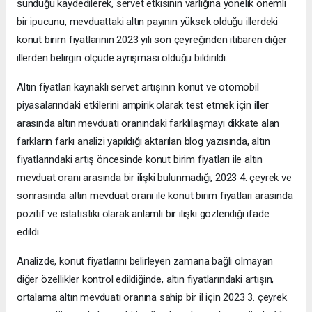
sunduğu kaydedilerek, servet etkisinin varlığına yönelik önemli
bir ipucunu, mevduattaki altın payının yüksek olduğu illerdeki
konut birim fiyatlarının 2023 yılı son çeyreğinden itibaren diğer
illerden belirgin ölçüde ayrışması olduğu bildirildi.
Altın fiyatları kaynaklı servet artışının konut ve otomobil
piyasalarındaki etkilerini ampirik olarak test etmek için iller
arasında altın mevduatı oranındaki farklılaşmayı dikkate alan
farkların farkı analizi yapıldığı aktarılan blog yazısında, altın
fiyatlarındaki artış öncesinde konut birim fiyatları ile altın
mevduat oranı arasında bir ilişki bulunmadığı, 2023 4. çeyrek ve
sonrasında altın mevduat oranı ile konut birim fiyatları arasında
pozitif ve istatistiki olarak anlamlı bir ilişki gözlendiği ifade
edildi.
Analizde, konut fiyatlarını belirleyen zamana bağlı olmayan
diğer özellikler kontrol edildiğinde, altın fiyatlarındaki artışın,
ortalama altın mevduatı oranına sahip bir il için 2023 3. çeyrek