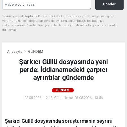
Gonder
Yorum yazarak Topluluk Kuralları’nı kabul etmiş bulunuyor ve siteye yaptığınız
yorumunuzla ilgili doğrudan veya dolaylı tüm sorumluluğu tek başınıza
üstleniyorsunuz. Yazılan tüm yorumlardan site yönetimi hiçbir şekilde sorumlu
tutulamaz.
Anasayfa
GÜNDEM
Şarkıcı Güllü dosyasında yeni
perde: İddianamedeki çarpıcı
ayrıntılar gündemde
GÜNDEM
02.08.2026 - 12:13, Güncelleme: 03.08.2026 - 13:56
Şarkıcı Güllü dosyasında soruşturmanın seyrini