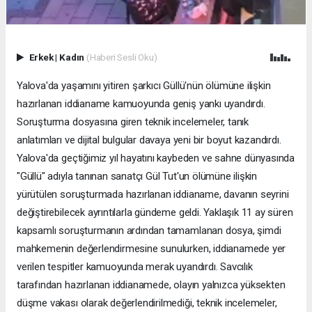
Erkek
|
Kadın
(Haberi Sesli Oku)
Yalova'da yaşamını yitiren şarkıcı Güllü'nün ölümüne ilişkin
hazırlanan iddianame kamuoyunda geniş yankı uyandırdı.
Soruşturma dosyasına giren teknik incelemeler, tanık
anlatımları ve dijital bulgular davaya yeni bir boyut kazandırdı.
Yalova'da geçtiğimiz yıl hayatını kaybeden ve sahne dünyasında
"Güllü" adıyla tanınan sanatçı Gül Tut'un ölümüne ilişkin
yürütülen soruşturmada hazırlanan iddianame, davanın seyrini
değiştirebilecek ayrıntılarla gündeme geldi. Yaklaşık 11 ay süren
kapsamlı soruşturmanın ardından tamamlanan dosya, şimdi
mahkemenin değerlendirmesine sunulurken, iddianamede yer
verilen tespitler kamuoyunda merak uyandırdı. Savcılık
tarafından hazırlanan iddianamede, olayın yalnızca yüksekten
düşme vakası olarak değerlendirilmediği, teknik incelemeler,