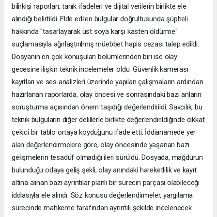
bilirkişi raporları, tanık ifadeleri ve dijital verilerin birlikte ele
alındığı belirtildi. Elde edilen bulgular doğrultusunda şüpheli
hakkında "tasarlayarak üst soya karşı kasten öldürme"
suçlamasıyla ağırlaştırılmış müebbet hapis cezası talep edildi.
Dosyanın en çok konuşulan bölümlerinden biri ise olay
gecesine ilişkin teknik incelemeler oldu. Güvenlik kamerası
kayıtları ve ses analizleri üzerinde yapılan çalışmaların ardından
hazırlanan raporlarda, olay öncesi ve sonrasındaki bazı anların
soruşturma açısından önem taşıdığı değerlendirildi. Savcılık, bu
teknik bulguların diğer delillerle birlikte değerlendirildiğinde dikkat
çekici bir tablo ortaya koyduğunu ifade etti. İddianamede yer
alan değerlendirmelere göre, olay öncesinde yaşanan bazı
gelişmelerin tesadüf olmadığı ileri sürüldü. Dosyada, mağdurun
bulunduğu odaya geliş şekli, olay anındaki hareketlilik ve kayıt
altına alınan bazı ayrıntılar planlı bir sürecin parçası olabileceği
iddiasıyla ele alındı. Söz konusu değerlendirmeler, yargılama
sürecinde mahkeme tarafından ayrıntılı şekilde incelenecek.