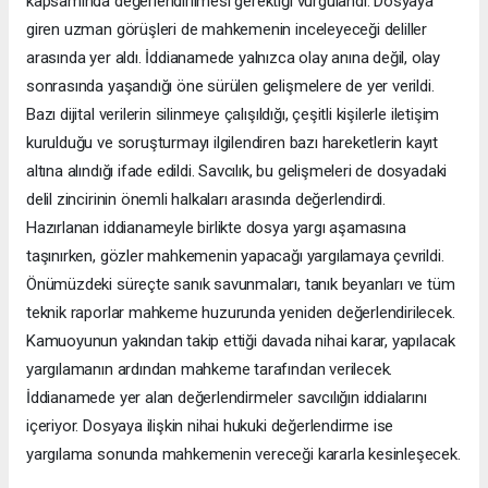
kapsamında değerlendirilmesi gerektiği vurgulandı. Dosyaya
giren uzman görüşleri de mahkemenin inceleyeceği deliller
arasında yer aldı. İddianamede yalnızca olay anına değil, olay
sonrasında yaşandığı öne sürülen gelişmelere de yer verildi.
Bazı dijital verilerin silinmeye çalışıldığı, çeşitli kişilerle iletişim
kurulduğu ve soruşturmayı ilgilendiren bazı hareketlerin kayıt
altına alındığı ifade edildi. Savcılık, bu gelişmeleri de dosyadaki
delil zincirinin önemli halkaları arasında değerlendirdi.
Hazırlanan iddianameyle birlikte dosya yargı aşamasına
taşınırken, gözler mahkemenin yapacağı yargılamaya çevrildi.
Önümüzdeki süreçte sanık savunmaları, tanık beyanları ve tüm
teknik raporlar mahkeme huzurunda yeniden değerlendirilecek.
Kamuoyunun yakından takip ettiği davada nihai karar, yapılacak
yargılamanın ardından mahkeme tarafından verilecek.
İddianamede yer alan değerlendirmeler savcılığın iddialarını
içeriyor. Dosyaya ilişkin nihai hukuki değerlendirme ise
yargılama sonunda mahkemenin vereceği kararla kesinleşecek.