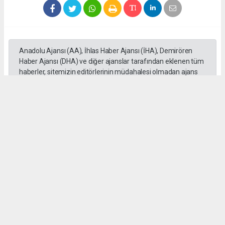
Anadolu Ajansı (AA), İhlas Haber Ajansı (İHA), Demirören
Haber Ajansı (DHA) ve diğer ajanslar tarafından eklenen tüm
haberler, sitemizin editörlerinin müdahalesi olmadan ajans
kanallarından çekilmektedir. Bu haberlerde yer alan hukuki
muhataplar haberi geçen ajanslar olup sitemizin hiç bir
editörü sorumlu tutulamaz...
#Mersin
#Motosiklet
#Otomobil
#üzerinden geçti
#Adem Aksaç
#kaza
Okuyu Yorumları
(0)
Gonder