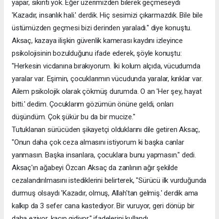
yapar, sıkıntı yok. Eğer üzerimizden bilerek geçmeseydi
'Kazadır, insanlık hali.' derdik. Hiç sesimizi çıkarmazdık. Bile bile
üstümüzden geçmesi bizi derinden yaraladı." diye konuştu.
Aksaç, kazaya ilişkin güvenlik kamerası kaydını izleyince
psikolojisinin bozulduğunu ifade ederek, şöyle konuştu:
"Herkesin vicdanına bırakıyorum. İki kolum alçıda, vücudumda
yaralar var. Eşimin, çocuklarımın vücudunda yaralar, kırıklar var.
Ailem psikolojik olarak çökmüş durumda. O an 'Her şey, hayat
bitti.' dedim. Çocuklarım gözümün önüne geldi, onları
düşündüm. Çok şükür bu da bir mucize."
Tutuklanan sürücüden şikayetçi olduklarını dile getiren Aksaç,
"Onun daha çok ceza almasını istiyorum ki başka canlar
yanmasın. Başka insanlara, çocuklara bunu yapmasın." dedi.
Aksaç'ın ağabeyi Özcan Aksaç da zanlının ağır şekilde
cezalandırılmasını istediklerini belirterek, "Sürücü ilk vurduğunda
durmuş olsaydı 'Kazadır, olmuş, Allah'tan gelmiş.' derdik ama
kalkıp da 3 sefer cana kastediyor. Bir vuruyor, geri dönüp bir
daha eziyor, kaçıp gidiyor." ifadelerini kullandı.