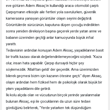
eve götüren Adem Aksaç'ın kullandığı araca otomobil çarptı.
Çarpışmanın etkisiyle aile fertleri yola savrulurken, güvenlik
kamerasına yansıyan görüntüler olayın seyrini değiştirdi.
Görüntülerde sürücünün, kaputuna düşen çocuğu indirdikten
sonra yeniden direksiyon başına geçerek yerde yatan anne ve
babanın üzerinden geçtiği anlar kamuoyunda büyük infial
yarattı.
Tedavisinin ardından konuşan Adem Aksaç, yaşadıklarının basit
bir trafik kazası olarak değerlendirilemeyeceğini söyledi. "Kaza
olur, insan hata yapabilir. Çarpıp dursaydı hiçbir şey
söylemezdik. 'Allah'tan geldi' der geçerdik. Ama üzerimizden
bilerek geçmesi bizim için kazanın ötesine geçti." diyen Aksaç,
olayın ardından hem fiziksel hem de psikolojik olarak büyük bir
yıkım yaşadıklarını dile getirdi.
İki kolu alçıda olan ve vücudunun birçok yerinde yaralanmalar
bulunan Aksaç, eşi ile çocuklarının da uzun süre tedavi
gördüğünü belirterek, "Yerde yatarken tek düşündüğüm