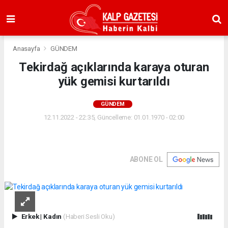
Anasayfa
GÜNDEM
Tekirdağ açıklarında karaya oturan
yük gemisi kurtarıldı
GÜNDEM
12.11.2022 - 22:35, Güncelleme: 01.01.1970 - 02:00
ABONE OL
Erkek
|
Kadın
(Haberi Sesli Oku)