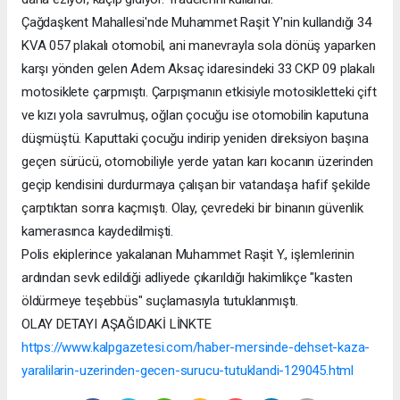
Çağdaşkent Mahallesi'nde Muhammet Raşit Y'nin kullandığı 34
KVA 057 plakalı otomobil, ani manevrayla sola dönüş yaparken
karşı yönden gelen Adem Aksaç idaresindeki 33 CKP 09 plakalı
motosiklete çarpmıştı. Çarpışmanın etkisiyle motosikletteki çift
ve kızı yola savrulmuş, oğlan çocuğu ise otomobilin kaputuna
düşmüştü. Kaputtaki çocuğu indirip yeniden direksiyon başına
geçen sürücü, otomobiliyle yerde yatan karı kocanın üzerinden
geçip kendisini durdurmaya çalışan bir vatandaşa hafif şekilde
çarptıktan sonra kaçmıştı. Olay, çevredeki bir binanın güvenlik
kamerasınca kaydedilmişti.
Polis ekiplerince yakalanan Muhammet Raşit Y., işlemlerinin
ardından sevk edildiği adliyede çıkarıldığı hakimlikçe "kasten
öldürmeye teşebbüs" suçlamasıyla tutuklanmıştı.
OLAY DETAYI AŞAĞIDAKİ LİNKTE
https://www.kalpgazetesi.com/haber-mersinde-dehset-kaza-
yaralilarin-uzerinden-gecen-surucu-tutuklandi-129045.html