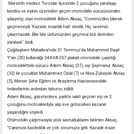
Mersin'in merkez Toroslar ilçesinde 2 çocuğunu yaralayıp
kendisi ve eşinin üzerinden geçen otomobilin sürücüsünden
şikayetçi olan motosikletli Adem Aksaç, "Üzerimizden bilerek
geçmeseydi 'Kazadır, insanlık hali.' derdik. Hiç sesimizi
çıkarmazdık. Bile bile üstümüzden geçmesi bizi derinden
yaraladı." dedi.
Çağdaşkent Mahallesi'nde 31 Temmuz'da Muhammet Raşit
Y'nin (20) kullandığı 34 KVA 057 plakalı otomobilin çarptığı
motosikletteki sürücü Adem Aksaç (37), eşi Şeymanur Aksaç
(32) ile çocukları Muhammed Celal (7) ve Nisa Zübeyde Aksaç
(5), Mersin Şehir Eğitim ve Araştırma Hastanesindeki
tedavilerinin ardından taburcu edildi.
Adem Aksaç, gazetecilere, parkta vakit geçiren eşi ve 2
çocuğunu motosikletiyle alıp eve götürürken kazanın
yaşandığını söyledi.
Otomobilin çarpmasıyla yola savrulduklarını belirten Aksaç,
"Canımıza kastedildi ve çok zorumuza gitti. Kazadır insan