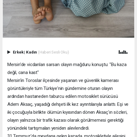
Erkek
|
Kadın
(Haberi Sesli Oku)
Mersin'de vicdanları sarsan olayın mağduru konuştu: "Bu kaza
değil, cana kast"
Mersin'in Toroslar ilçesinde yaşanan ve güvenlik kamerası
görüntüleriyle tüm Türkiye'nin gündemine oturan olayın
ardından hastaneden taburcu edilen motosiklet sürücüsü
Adem Aksaç, yaşadığı dehşeti ilk kez ayrıntılarıyla anlattı. Eşi ve
iki çocuğuyla birlikte ölümün kıyısından dönen Aksaç'ın sözleri,
olayın yalnızca bir trafik kazası olarak görülmemesi gerektiği
yönündeki tartışmaları yeniden alevlendirdi.
31 Temmuz'da meydana gelen kazada, motosikletiyle ailesini