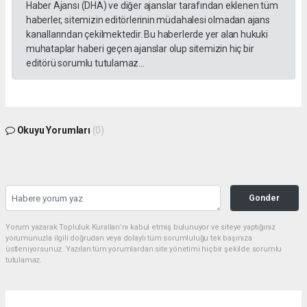
Haber Ajansı (DHA) ve diğer ajanslar tarafından eklenen tüm
haberler, sitemizin editörlerinin müdahalesi olmadan ajans
kanallarından çekilmektedir. Bu haberlerde yer alan hukuki
muhataplar haberi geçen ajanslar olup sitemizin hiç bir
editörü sorumlu tutulamaz...
Okuyu Yorumları
(0)
Gonder
Yorum yazarak Topluluk Kuralları’nı kabul etmiş bulunuyor ve siteye yaptığınız
yorumunuzla ilgili doğrudan veya dolaylı tüm sorumluluğu tek başınıza
üstleniyorsunuz. Yazılan tüm yorumlardan site yönetimi hiçbir şekilde sorumlu
tutulamaz.