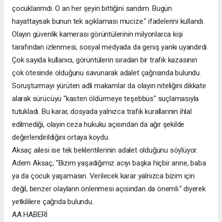
çocuklarımdı. O an her şeyin bittiğini sandım. Bugün
hayattaysak bunun tek açıklaması mucize." ifadelerini kullandı.
Olayın güvenlik kamerası görüntülerinin milyonlarca kişi
tarafından izlenmesi, sosyal medyada da geniş yankı uyandırdı.
Çok sayıda kullanıcı, görüntülerin sıradan bir trafik kazasının
çok ötesinde olduğunu savunarak adalet çağrısında bulundu.
Soruşturmayı yürüten adli makamlar da olayın niteliğini dikkate
alarak sürücüyü "kasten öldürmeye teşebbüs" suçlamasıyla
tutukladı. Bu karar, dosyada yalnızca trafik kurallarının ihlal
edilmediği, olayın ceza hukuku açısından da ağır şekilde
değerlendirildiğini ortaya koydu.
Aksaç ailesi ise tek beklentilerinin adalet olduğunu söylüyor.
Adem Aksaç, "Bizim yaşadığımız acıyı başka hiçbir anne, baba
ya da çocuk yaşamasın. Verilecek karar yalnızca bizim için
değil, benzer olayların önlenmesi açısından da önemli." diyerek
yetkililere çağrıda bulundu.
AA HABERİ