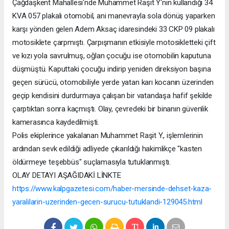
Çağdaşkent Mahallesi'nde Muhammet Raşit Y'nin kullandığı 34
KVA 057 plakalı otomobil, ani manevrayla sola dönüş yaparken
karşı yönden gelen Adem Aksaç idaresindeki 33 CKP 09 plakalı
motosiklete çarpmıştı. Çarpışmanın etkisiyle motosikletteki çift
ve kızı yola savrulmuş, oğlan çocuğu ise otomobilin kaputuna
düşmüştü. Kaputtaki çocuğu indirip yeniden direksiyon başına
geçen sürücü, otomobiliyle yerde yatan karı kocanın üzerinden
geçip kendisini durdurmaya çalışan bir vatandaşa hafif şekilde
çarptıktan sonra kaçmıştı. Olay, çevredeki bir binanın güvenlik
kamerasınca kaydedilmişti.
Polis ekiplerince yakalanan Muhammet Raşit Y., işlemlerinin
ardından sevk edildiği adliyede çıkarıldığı hakimlikçe "kasten
öldürmeye teşebbüs" suçlamasıyla tutuklanmıştı.
OLAY DETAYI AŞAĞIDAKİ LİNKTE
https://www.kalpgazetesi.com/haber-mersinde-dehset-kaza-
yaralilarin-uzerinden-gecen-surucu-tutuklandi-129045.html