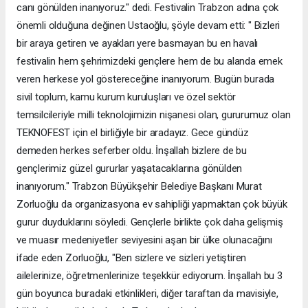
canı gönülden inanıyoruz." dedi. Festivalin Trabzon adına çok
önemli olduğuna değinen Ustaoğlu, şöyle devam etti: " Bizleri
bir araya getiren ve ayakları yere basmayan bu en havalı
festivalin hem şehrimizdeki gençlere hem de bu alanda emek
veren herkese yol göstereceğine inanıyorum. Bugün burada
sivil toplum, kamu kurum kuruluşları ve özel sektör
temsilcileriyle milli teknolojimizin nişanesi olan, gururumuz olan
TEKNOFEST için el birliğiyle bir aradayız. Gece gündüz
demeden herkes seferber oldu. İnşallah bizlere de bu
gençlerimiz güzel gururlar yaşatacaklarına gönülden
inanıyorum." Trabzon Büyükşehir Belediye Başkanı Murat
Zorluoğlu da organizasyona ev sahipliği yapmaktan çok büyük
gurur duyduklarını söyledi. Gençlerle birlikte çok daha gelişmiş
ve muasır medeniyetler seviyesini aşan bir ülke olunacağını
ifade eden Zorluoğlu, "Ben sizlere ve sizleri yetiştiren
ailelerinize, öğretmenlerinize teşekkür ediyorum. İnşallah bu 3
gün boyunca buradaki etkinlikleri, diğer taraftan da mavisiyle,