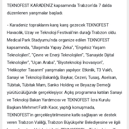
TEKNOFEST KARADENİZ kapsamında Trabzon'da 7 dalda
düzenlenen yarışmalar başladı.
- Karadeniz topraklarını karış karış gezecek TEKNOFEST
Havacılık, Uzay ve Teknoloji Festivali'nin durağı Trabzon oldu.
Medical Park Stadyumu'nda organize edilen TEKNOFEST
kapsamında, "Ulaşımda Yapay Zeka", "Engelsiz Yaşam
Teknolojileri", "Çevre ve Enerji Teknolojileri", "Sanayide Dijital
Teknolojiler", "Uçan Araba", "Biyoteknoloji İnovasyon",
"Helikopter Tasarım" yarışmaları yapılıyor. Etkinlik, T3 Vakfı,
Sanayi ve Teknoloji Bakanlığı, Baykar, Cezeri, Tusaş, Aselsan,
Tübitak, Tübitak Mam, Sanko Holding ve Beyazay Derneği
yürütücülüğünde gerçekleşiyor. Açılış programına katılan Sanayi
ve Teknoloji Bakan Yardımcısı ve TEKNOFEST İcra Kurulu
Başkanı Mehmet Fatih Kacır, yaptığı konuşmada,
TEKNOFEST'in gerçekleştirilmesine katkı sağlayan ve destek
veren Trabzon Valiliği, Trabzon Büyükşehir Belediyesine ve ilgili