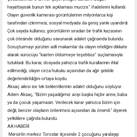
hayattaysak bunun tek açıklaması mucize." ifadelerini kullandı.
Olayın güvenlik kamerası görüntülerinin milyonlarca kişi
tarafından izlenmesi, sosyal medyada da geniş yankı uyandırdı.
Çok sayıda kullanıcı, görüntülerin sıradan bir trafik kazasının
çok ötesinde olduğunu savunarak adalet çağrısında bulundu.
Soruşturmayı yürüten adli makamlar da olayın niteliğini dikkate
alarak sürücüyü "kasten öldürmeye teşebbüs" suçlamasıyla
tutukladı. Bu karar, dosyada yalnızca trafik kurallarının ihlal
edilmediği, olayın ceza hukuku açısından da ağır şekilde
değerlendirildiğini ortaya koydu.
Aksaç ailesi ise tek beklentilerinin adalet olduğunu söylüyor.
Adem Aksaç, "Bizim yaşadığımız acıyı başka hiçbir anne, baba
ya da çocuk yaşamasın. Verilecek karar yalnızca bizim için
değil, benzer olayların önlenmesi açısından da önemli." diyerek
yetkililere çağrıda bulundu.
AA HABERİ
Mersin'in merkez Toroslar ilçesinde 2 çocuğunu yaralayıp