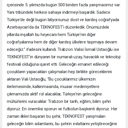
içerisinde 5. yılımızda bugün 500 binden fazla yarışmacımız var.
Yani tribündeki herkesi sahaya indirmeyi başardık. Sadece
Türkiye'de değil bugün biliyorsunuz dost ve kardeş coğrafyada
Azerbaycan'da da TEKNOFEST'i düzenledik. Önümüzdeki
yıllarda inşallah bu heyecanı hem Türkiye'nin diğer
coğrafyalarına hem de diğer kardeş ülkelere taşımaya devam
edeceğiz." ifadesini kullandı. Trabzon Valisi İsmail Ustaoğlu ise
TEKNOFEST'in dünyanın bir numaralı uzay, havacılık ve teknoloji
festivali olduğuna işaret etti. Geleceğin emanet edileceği
çocukların yapacakları çalışmaları hep birlikte göreceklerini
aktaran Vali Ustaoğlu, "Bu çocuklarımız ülkemizin
ilerlemesinde, kalkınmasında, muasır medeniyetlere
çıkmamızda aktif rol alacaklar, Türkiye'nin geleceğine
mühürlerini vuracaklar. Trabzon bir tarih, eğitim, bilim şehri
diyoruz. En önemlisi sporun ve futbolun başkenti diyoruz. Her
zaman ilkleri başaran bu şehir, TEKNOFEST yarışmaları
geleceğin bilim adamlarını, bu şehrin evlatlarını yetiştireceğine