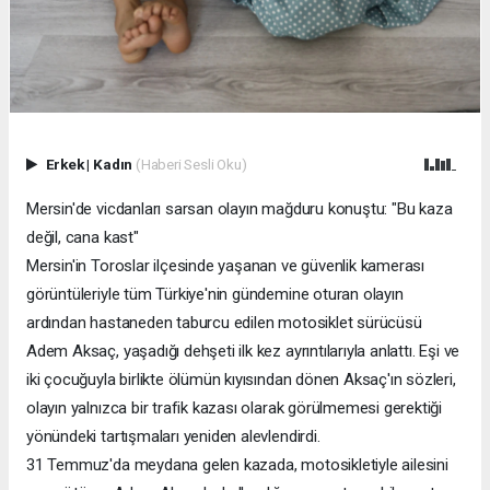
Erkek
|
Kadın
(Haberi Sesli Oku)
Mersin'de vicdanları sarsan olayın mağduru konuştu: "Bu kaza
değil, cana kast"
Mersin'in Toroslar ilçesinde yaşanan ve güvenlik kamerası
görüntüleriyle tüm Türkiye'nin gündemine oturan olayın
ardından hastaneden taburcu edilen motosiklet sürücüsü
Adem Aksaç, yaşadığı dehşeti ilk kez ayrıntılarıyla anlattı. Eşi ve
iki çocuğuyla birlikte ölümün kıyısından dönen Aksaç'ın sözleri,
olayın yalnızca bir trafik kazası olarak görülmemesi gerektiği
yönündeki tartışmaları yeniden alevlendirdi.
31 Temmuz'da meydana gelen kazada, motosikletiyle ailesini