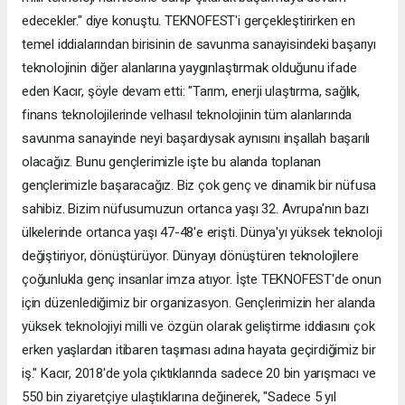
edecekler." diye konuştu. TEKNOFEST'i gerçekleştirirken en
temel iddialarından birisinin de savunma sanayisindeki başarıyı
teknolojinin diğer alanlarına yaygınlaştırmak olduğunu ifade
eden Kacır, şöyle devam etti: "Tarım, enerji ulaştırma, sağlık,
finans teknolojilerinde velhasıl teknolojinin tüm alanlarında
savunma sanayinde neyi başardıysak aynısını inşallah başarılı
olacağız. Bunu gençlerimizle işte bu alanda toplanan
gençlerimizle başaracağız. Biz çok genç ve dinamik bir nüfusa
sahibiz. Bizim nüfusumuzun ortanca yaşı 32. Avrupa'nın bazı
ülkelerinde ortanca yaşı 47-48'e erişti. Dünya'yı yüksek teknoloji
değiştiriyor, dönüştürüyor. Dünyayı dönüştüren teknolojilere
çoğunlukla genç insanlar imza atıyor. İşte TEKNOFEST'de onun
için düzenlediğimiz bir organizasyon. Gençlerimizin her alanda
yüksek teknolojiyi milli ve özgün olarak geliştirme iddiasını çok
erken yaşlardan itibaren taşıması adına hayata geçirdiğimiz bir
iş." Kacır, 2018'de yola çıktıklarında sadece 20 bin yarışmacı ve
550 bin ziyaretçiye ulaştıklarına değinerek, "Sadece 5 yıl