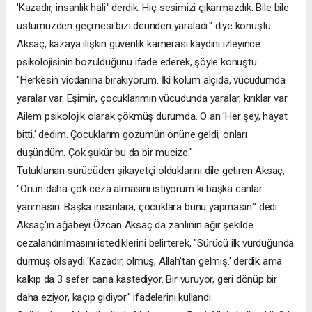
'Kazadır, insanlık hali.' derdik. Hiç sesimizi çıkarmazdık. Bile bile
üstümüzden geçmesi bizi derinden yaraladı." diye konuştu.
Aksaç, kazaya ilişkin güvenlik kamerası kaydını izleyince
psikolojisinin bozulduğunu ifade ederek, şöyle konuştu:
"Herkesin vicdanına bırakıyorum. İki kolum alçıda, vücudumda
yaralar var. Eşimin, çocuklarımın vücudunda yaralar, kırıklar var.
Ailem psikolojik olarak çökmüş durumda. O an 'Her şey, hayat
bitti.' dedim. Çocuklarım gözümün önüne geldi, onları
düşündüm. Çok şükür bu da bir mucize."
Tutuklanan sürücüden şikayetçi olduklarını dile getiren Aksaç,
"Onun daha çok ceza almasını istiyorum ki başka canlar
yanmasın. Başka insanlara, çocuklara bunu yapmasın." dedi.
Aksaç'ın ağabeyi Özcan Aksaç da zanlının ağır şekilde
cezalandırılmasını istediklerini belirterek, "Sürücü ilk vurduğunda
durmuş olsaydı 'Kazadır, olmuş, Allah'tan gelmiş.' derdik ama
kalkıp da 3 sefer cana kastediyor. Bir vuruyor, geri dönüp bir
daha eziyor, kaçıp gidiyor." ifadelerini kullandı.