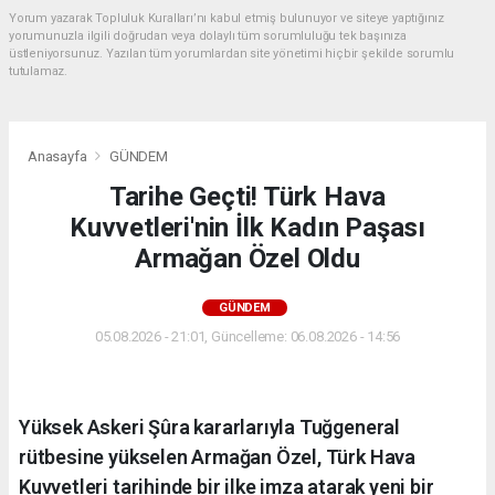
Yorum yazarak Topluluk Kuralları’nı kabul etmiş bulunuyor ve siteye yaptığınız
yorumunuzla ilgili doğrudan veya dolaylı tüm sorumluluğu tek başınıza
üstleniyorsunuz. Yazılan tüm yorumlardan site yönetimi hiçbir şekilde sorumlu
tutulamaz.
Anasayfa
GÜNDEM
Tarihe Geçti! Türk Hava
Kuvvetleri'nin İlk Kadın Paşası
Armağan Özel Oldu
GÜNDEM
05.08.2026 - 21:01, Güncelleme: 06.08.2026 - 14:56
Yüksek Askeri Şûra kararlarıyla Tuğgeneral
rütbesine yükselen Armağan Özel, Türk Hava
Kuvvetleri tarihinde bir ilke imza atarak yeni bir