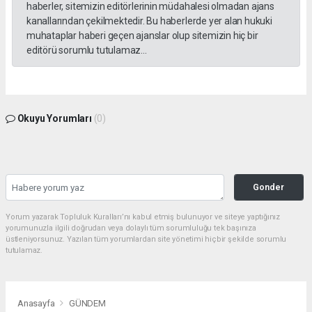
haberler, sitemizin editörlerinin müdahalesi olmadan ajans
kanallarından çekilmektedir. Bu haberlerde yer alan hukuki
muhataplar haberi geçen ajanslar olup sitemizin hiç bir
editörü sorumlu tutulamaz...
Okuyu Yorumları
(0)
Gonder
Yorum yazarak Topluluk Kuralları’nı kabul etmiş bulunuyor ve siteye yaptığınız
yorumunuzla ilgili doğrudan veya dolaylı tüm sorumluluğu tek başınıza
üstleniyorsunuz. Yazılan tüm yorumlardan site yönetimi hiçbir şekilde sorumlu
tutulamaz.
Anasayfa
GÜNDEM