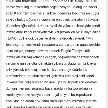
kurumlara teşekkürlerini iletti. TEKNOFEST'in, Türkiye'nin milli
hamle yolculuğunun sembol organizasyonu olduğuna işaret
eden Kacır, tam bağımsız Türkiye iddiasının toplumla en güçlü
şekilde buluştuğunu ve dünyanın en büyük teknoloji festivalinin
düzenlendiğini söyledi. Kacır, özellikle yüksek teknolojide kendi
ihtiyaçlarını, kendi kabiliyetleriyle karşılayabilen bir Türkiye adına
TEKNOFEST'e çok değer verdiklerine dikkati çekerek, "Milli
teknoloji hamlesi kendini savunma sanayinde en güçlü şekilde
ispat ediyor, etmeye devam edecek. Bugün Türkiye kritik
ihtiyaçları için başkalarına el açan, başkalarının desteklerinden
yardım uman bir ülke olmaktan çıkmıştır. Bugünün Türkiye'si
artık yüksek teknolojide en kritik ve stratejik ürünlerini,
platformlarını, alt sistemlerini, çekirdek teknolojilerini kendi
imkanlarıyla geliştirebilen bir ülke. İşte bu toprakların evlatları
dünyanın en iyisi insansız hava araçlarını bu topraklara ve
medeniyetimize hediye ettiler. İnşallah yine bu toprakların
çocukları onlardan çok daha ötesi işleri önümüzdeki yıllarda
milli teknoloji hamlesine sahip çıkarak başarmaya devam