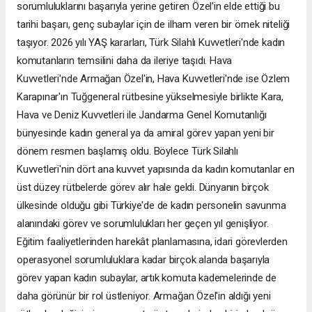
sorumluluklarını başarıyla yerine getiren Özel'in elde ettiği bu
tarihi başarı, genç subaylar için de ilham veren bir örnek niteliği
taşıyor. 2026 yılı YAŞ kararları, Türk Silahlı Kuvvetleri'nde kadın
komutanların temsilini daha da ileriye taşıdı. Hava
Kuvvetleri'nde Armağan Özel'in, Hava Kuvvetleri'nde ise Özlem
Karapınar'ın Tuğgeneral rütbesine yükselmesiyle birlikte Kara,
Hava ve Deniz Kuvvetleri ile Jandarma Genel Komutanlığı
bünyesinde kadın general ya da amiral görev yapan yeni bir
dönem resmen başlamış oldu. Böylece Türk Silahlı
Kuvvetleri'nin dört ana kuvvet yapısında da kadın komutanlar en
üst düzey rütbelerde görev alır hale geldi. Dünyanın birçok
ülkesinde olduğu gibi Türkiye'de de kadın personelin savunma
alanındaki görev ve sorumlulukları her geçen yıl genişliyor.
Eğitim faaliyetlerinden harekât planlamasına, idari görevlerden
operasyonel sorumluluklara kadar birçok alanda başarıyla
görev yapan kadın subaylar, artık komuta kademelerinde de
daha görünür bir rol üstleniyor. Armağan Özel'in aldığı yeni