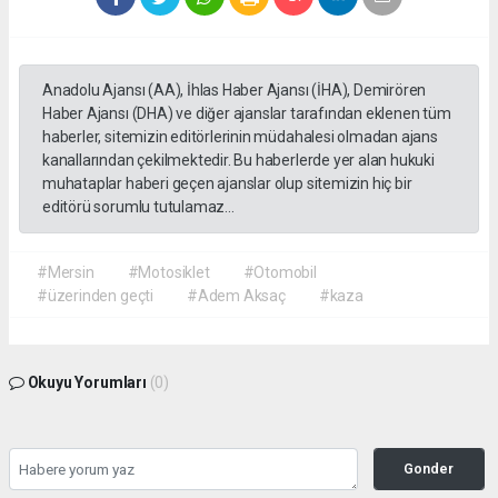
Anadolu Ajansı (AA), İhlas Haber Ajansı (İHA), Demirören
Haber Ajansı (DHA) ve diğer ajanslar tarafından eklenen tüm
haberler, sitemizin editörlerinin müdahalesi olmadan ajans
kanallarından çekilmektedir. Bu haberlerde yer alan hukuki
muhataplar haberi geçen ajanslar olup sitemizin hiç bir
editörü sorumlu tutulamaz...
#Mersin
#Motosiklet
#Otomobil
#üzerinden geçti
#Adem Aksaç
#kaza
Okuyu Yorumları
(0)
Gonder