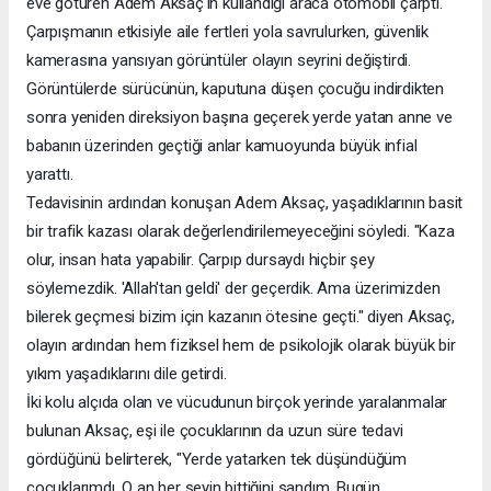
eve götüren Adem Aksaç'ın kullandığı araca otomobil çarptı.
Çarpışmanın etkisiyle aile fertleri yola savrulurken, güvenlik
kamerasına yansıyan görüntüler olayın seyrini değiştirdi.
Görüntülerde sürücünün, kaputuna düşen çocuğu indirdikten
sonra yeniden direksiyon başına geçerek yerde yatan anne ve
babanın üzerinden geçtiği anlar kamuoyunda büyük infial
yarattı.
Tedavisinin ardından konuşan Adem Aksaç, yaşadıklarının basit
bir trafik kazası olarak değerlendirilemeyeceğini söyledi. "Kaza
olur, insan hata yapabilir. Çarpıp dursaydı hiçbir şey
söylemezdik. 'Allah'tan geldi' der geçerdik. Ama üzerimizden
bilerek geçmesi bizim için kazanın ötesine geçti." diyen Aksaç,
olayın ardından hem fiziksel hem de psikolojik olarak büyük bir
yıkım yaşadıklarını dile getirdi.
İki kolu alçıda olan ve vücudunun birçok yerinde yaralanmalar
bulunan Aksaç, eşi ile çocuklarının da uzun süre tedavi
gördüğünü belirterek, "Yerde yatarken tek düşündüğüm
çocuklarımdı. O an her şeyin bittiğini sandım. Bugün