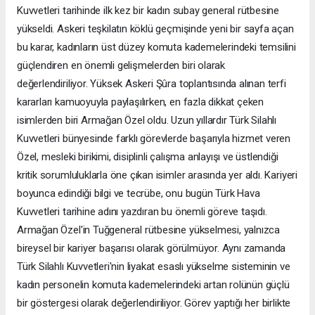
Kuvvetleri tarihinde ilk kez bir kadın subay general rütbesine
yükseldi. Askeri teşkilatın köklü geçmişinde yeni bir sayfa açan
bu karar, kadınların üst düzey komuta kademelerindeki temsilini
güçlendiren en önemli gelişmelerden biri olarak
değerlendiriliyor. Yüksek Askeri Şûra toplantısında alınan terfi
kararları kamuoyuyla paylaşılırken, en fazla dikkat çeken
isimlerden biri Armağan Özel oldu. Uzun yıllardır Türk Silahlı
Kuvvetleri bünyesinde farklı görevlerde başarıyla hizmet veren
Özel, mesleki birikimi, disiplinli çalışma anlayışı ve üstlendiği
kritik sorumluluklarla öne çıkan isimler arasında yer aldı. Kariyeri
boyunca edindiği bilgi ve tecrübe, onu bugün Türk Hava
Kuvvetleri tarihine adını yazdıran bu önemli göreve taşıdı.
Armağan Özel'in Tuğgeneral rütbesine yükselmesi, yalnızca
bireysel bir kariyer başarısı olarak görülmüyor. Aynı zamanda
Türk Silahlı Kuvvetleri'nin liyakat esaslı yükselme sisteminin ve
kadın personelin komuta kademelerindeki artan rolünün güçlü
bir göstergesi olarak değerlendiriliyor. Görev yaptığı her birlikte