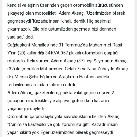
kendisi ve eşinin üzerinden geçen otomobilin sürücüsünden
şikayetçi olan motosikletli Adem Aksaç, "Üzerimizden bilerek
geçmeseydi 'Kazadır, insanlık hali.' derdik. Hiç sesimizi
çıkarmazdık. Bile bile üstümüzden geçmesi bizi derinden
yaraladı." dedi.
Çağdaşkent Mahallesi'nde 31 Temmuz'da Muhammet Raşit
Y'nin (20) kullandığı 34 KVA 057 plakalı otomobilin çarptığı
motosikletteki sürücü Adem Aksaç (37), eşi Şeymanur Aksaç
(32) ile çocukları Muhammed Celal (7) ve Nisa Zübeyde Aksaç
(5), Mersin Şehir Eğitim ve Araştırma Hastanesindeki
tedavilerinin ardından taburcu edildi.
Adem Aksaç, gazetecilere, parkta vakit geçiren eşi ve 2
çocuğunu motosikletiyle alıp eve götürürken kazanın
yaşandığını söyledi.
Otomobilin çarpmasıyla yola savrulduklarını belirten Aksaç,
"Canımıza kastedildi ve çok zorumuza gitti. Kazadır insan
yapar, sıkıntı yok. Eğer üzerimizden bilerek geçmeseydi