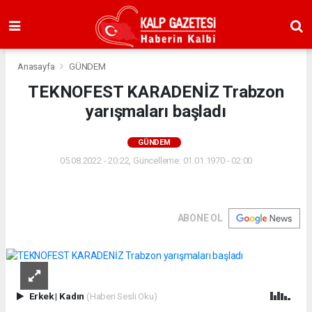
Anasayfa
GÜNDEM
TEKNOFEST KARADENİZ Trabzon
yarışmaları başladı
GÜNDEM
05.08.2022 - 20:22, Güncelleme: 01.01.1970 - 02:00
ABONE OL
Erkek
|
Kadın
(Haberi Sesli Oku)