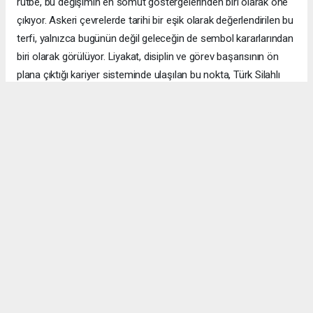
rütbe, bu değişimin en somut göstergelerinden biri olarak öne
çıkıyor. Askeri çevrelerde tarihi bir eşik olarak değerlendirilen bu
terfi, yalnızca bugünün değil geleceğin de sembol kararlarından
biri olarak görülüyor. Liyakat, disiplin ve görev başarısının ön
plana çıktığı kariyer sisteminde ulaşılan bu nokta, Türk Silahlı
Kuvvetleri'nin kurumsal yapısındaki gelişimi de ortaya koyuyor.
Özellikle kadın subaylar açısından yeni hedeflerin ve yeni başarı
hikâyelerinin önünü açacak nitelikte olan bu gelişme,
kamuoyunda da büyük ilgiyle karşılandı. 30 Ağustos itibarıyla
yürürlüğe girecek terfiyle birlikte Tuğgeneral Armağan Özel,
Türk Hava Kuvvetleri'nin ilk kadın paşası olarak görevine
başlayacak. Bu tarihi adım, yalnızca bir rütbe değişikliği değil,
Cumhuriyet tarihinde kadınların Türk Silahlı Kuvvetleri'nin en üst
komuta kademelerindeki yerini güçlendiren önemli bir kilometre
taşı olarak hafızalara kazınacak. Armağan Özel'in ismi, bundan
böyle Türk askeri tarihinin unutulmaz ilkleri arasında yer alacak
ve gelecek nesillere ilham veren başarı öykülerinden biri olarak
anılmaya devam edecek.