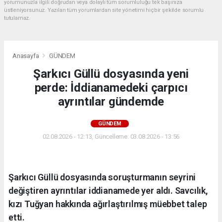
yorumunuzla ilgili doğrudan veya dolaylı tüm sorumluluğu tek başınıza
üstleniyorsunuz. Yazılan tüm yorumlardan site yönetimi hiçbir şekilde sorumlu
tutulamaz.
Anasayfa
GÜNDEM
Şarkıcı Güllü dosyasında yeni
perde: İddianamedeki çarpıcı
ayrıntılar gündemde
GÜNDEM
02.08.2026 - 12:13, Güncelleme: 03.08.2026 - 13:56
Şarkıcı Güllü dosyasında soruşturmanın seyrini
değiştiren ayrıntılar iddianamede yer aldı. Savcılık,
kızı Tuğyan hakkında ağırlaştırılmış müebbet talep
etti.