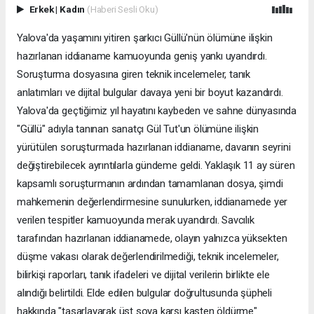
Erkek
|
Kadın
(Haberi Sesli Oku)
Yalova'da yaşamını yitiren şarkıcı Güllü'nün ölümüne ilişkin
hazırlanan iddianame kamuoyunda geniş yankı uyandırdı.
Soruşturma dosyasına giren teknik incelemeler, tanık
anlatımları ve dijital bulgular davaya yeni bir boyut kazandırdı.
Yalova'da geçtiğimiz yıl hayatını kaybeden ve sahne dünyasında
"Güllü" adıyla tanınan sanatçı Gül Tut'un ölümüne ilişkin
yürütülen soruşturmada hazırlanan iddianame, davanın seyrini
değiştirebilecek ayrıntılarla gündeme geldi. Yaklaşık 11 ay süren
kapsamlı soruşturmanın ardından tamamlanan dosya, şimdi
mahkemenin değerlendirmesine sunulurken, iddianamede yer
verilen tespitler kamuoyunda merak uyandırdı. Savcılık
tarafından hazırlanan iddianamede, olayın yalnızca yüksekten
düşme vakası olarak değerlendirilmediği, teknik incelemeler,
bilirkişi raporları, tanık ifadeleri ve dijital verilerin birlikte ele
alındığı belirtildi. Elde edilen bulgular doğrultusunda şüpheli
hakkında "tasarlayarak üst soya karşı kasten öldürme"