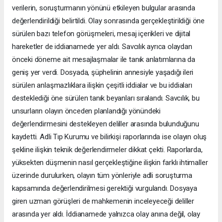
verilerin, soruşturmanın yönünü etkileyen bulgular arasında
değerlendirildiği belirtildi. Olay sonrasında gerçekleştirildiği öne
sürülen bazı telefon görüşmeleri, mesaj içerikleri ve dijital
hareketler de iddianamede yer aldı. Savcılık ayrıca olaydan
önceki döneme ait mesajlaşmalar ile tanık anlatımlarına da
geniş yer verdi. Dosyada, şüphelinin annesiyle yaşadığı ileri
sürülen anlaşmazlıklara ilişkin çeşitli iddialar ve bu iddiaları
desteklediği öne sürülen tanık beyanları sıralandı. Savcılık, bu
unsurların olayın önceden planlandığı yönündeki
değerlendirmesini destekleyen deliller arasında bulunduğunu
kaydetti. Adli Tıp Kurumu ve bilirkişi raporlarında ise olayın oluş
şekline ilişkin teknik değerlendirmeler dikkat çekti. Raporlarda,
yüksekten düşmenin nasıl gerçekleştiğine ilişkin farklı ihtimaller
üzerinde durulurken, olayın tüm yönleriyle adli soruşturma
kapsamında değerlendirilmesi gerektiği vurgulandı. Dosyaya
giren uzman görüşleri de mahkemenin inceleyeceği deliller
arasında yer aldı. İddianamede yalnızca olay anına değil, olay