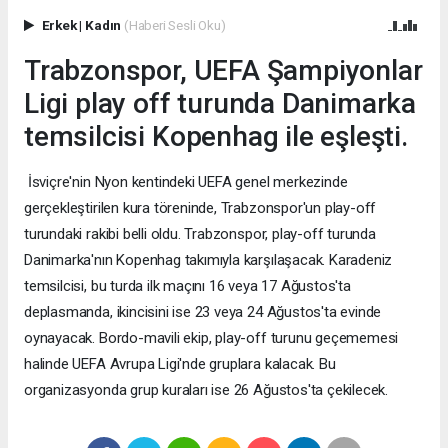
Erkek
|
Kadın
(Haberi Sesli Oku)
Trabzonspor, UEFA Şampiyonlar
Ligi play off turunda Danimarka
temsilcisi Kopenhag ile eşleşti.
İsviçre'nin Nyon kentindeki UEFA genel merkezinde
gerçekleştirilen kura töreninde, Trabzonspor'un play-off
turundaki rakibi belli oldu. Trabzonspor, play-off turunda
Danimarka'nın Kopenhag takımıyla karşılaşacak. Karadeniz
temsilcisi, bu turda ilk maçını 16 veya 17 Ağustos'ta
deplasmanda, ikincisini ise 23 veya 24 Ağustos'ta evinde
oynayacak. Bordo-mavili ekip, play-off turunu geçememesi
halinde UEFA Avrupa Ligi'nde gruplara kalacak. Bu
organizasyonda grup kuraları ise 26 Ağustos'ta çekilecek.