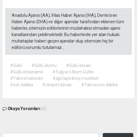
Anadolu Ajansı (AA), İhlas Haber Ajansı (İHA), Demirören
Haber Ajansı (DHA) ve diğer ajanslar tarafından eklenen tüm
haberler, sitemizin editörlerinin müdahalesi olmadan ajans
kanallarından çekilmektedir. Bu haberlerde yer alan hukuki
muhataplar haberi geçen ajanslar olup sitemizin hiç bir
editörü sorumlu tutulamaz...
#Güllü
#Güllü ölümü
#Güllü davası
#Güllü iddianame
#Tuğyan Ülkem Gülter
#Yalova haberleri
#ağırlaştırılmış müebbet
#son dakika
#cinayet davası
#Yalova son dakika
Okuyu Yorumları
(0)