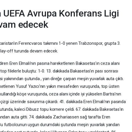
 UEFA Avrupa Konferans Ligi
evam edecek
ristan'ın Ferencvaros takımını 1-0 yenen Trabzonspor, grupta 3.
play-off turunda devam edecek.
diren Eren Elmalı'nın pasına hareketlenen Bakasetas'ın ceza alanı
p filelerle buluştu: 1-0. 13. dakikada Bakasetas'ın pası sonrası
si yakınından şutunda , yan direğe çarpan meşin yuvarlak auta çıktı.
eketlenen Yusuf Yazıcı'nın yakın mesafeden vuruşunda, top üsten
kullandığı köşe vuruşunda, ceza alanı içinde iyi yükselen Bartra'nın
çizgi üzerinde savunma çıkardı. 41. dakikada Eren Elmalı'nın pasında
tunda, kaleci Dibusz topu kornere çeldi. 67. dakikada Bakesetas'ın
andan auta gitti. 74. dakikada Zachariassen sağ tarafta Eren
dı. Bu futbolcunun uygun durumdaki şutunda meşin yuvarlak yandan