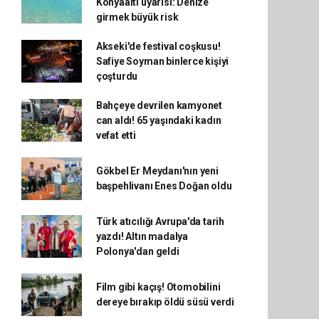
Konyaaltı uyarısı: Denize
girmek büyük risk
Akseki'de festival coşkusu!
Safiye Soyman binlerce kişiyi
çoşturdu
Bahçeye devrilen kamyonet
can aldı! 65 yaşındaki kadın
vefat etti
Gökbel Er Meydanı'nın yeni
başpehlivanı Enes Doğan oldu
Türk atıcılığı Avrupa'da tarih
yazdı! Altın madalya
Polonya'dan geldi
Film gibi kaçış! Otomobilini
dereye bırakıp öldü süsü verdi