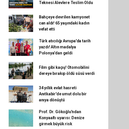
Teknesi Alevlere Teslim Oldu
Bahçeye devrilen kamyonet
can aldı! 65 yaşındaki kadın
vefat etti
Türk atıcılığı Avrupa'da tarih
yazdı! Altın madalya
Polonya'dan geldi
Film gibi kaçış! Otomobilini
dereye bırakıp öldü süsü verdi
34 yıllık evlat hasreti
Anıtkabir'de umut dolu bir
anıya dönüştü
Prof. Dr. Gökoğlu'ndan
Konyaaltı uyarısı: Denize
girmek büyük risk