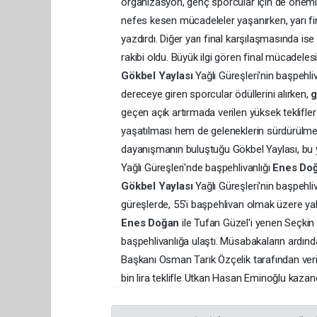
organizasyon, genç sporcular için de önemli 
nefes kesen mücadeleler yaşanırken, yarı fin
yazdırdı. Diğer yarı final karşılaşmasında 
rakibi oldu. Büyük ilgi gören final mücadel
Gökbel Yaylası
Yağlı Güreşleri'nin başpeh
dereceye giren sporcular ödüllerini alırken,
geçen açık artırmada verilen yüksek teklifl
yaşatılması hem de geleneklerin sürdürülmes
dayanışmanın buluştuğu Gökbel Yaylası, bu y
Yağlı Güreşleri'nde başpehlivanlığı
Enes Do
Gökbel Yaylası
Yağlı Güreşleri'nin başpehli
güreşlerde, 55'i başpehlivan olmak üzere yak
Enes Doğan
ile Tufan Güzel'i yenen Seçkin
başpehlivanlığa ulaştı. Müsabakaların ardın
Başkanı Osman Tarık Özçelik tarafından veri
bin lira teklifle Utkan Hasan Eminoğlu kazand