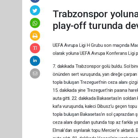
Trabzonspor yoluna
play-off turunda d
UEFA Avrupa Ligi H Grubu son maçında Maca
olarak yoluna UEFA Avrupa Konferans Ligi 
7. dakikada Trabzonspor golü buldu. Sol bin
önünden sert vuruşunda, yan direğe çarpan to
topla buluşan Trezeguet'nin ceza alanı çizgi
15. dakikada yine Trezeguet'nin pasına har
auta gitti. 22. dakikada Bakasetas'ın soldan 
kafa vuruşunda, kaleci Dibusz'u geçen topu 
topla buluşan Bakasetas'ın sol çaprazdan şu
ceza alanı dışından şutunda top az farkla y
Elmalı'dan sıyrılarak topu Mercier'e aktar