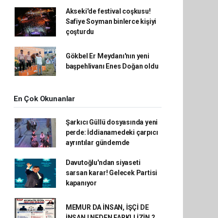
Akseki'de festival coşkusu!
Safiye Soyman binlerce kişiyi
çoşturdu
Gökbel Er Meydanı'nın yeni
başpehlivanı Enes Doğan oldu
En Çok Okunanlar
Şarkıcı Güllü dosyasında yeni
perde: İddianamedeki çarpıcı
ayrıntılar gündemde
Davutoğlu'ndan siyaseti
sarsan karar! Gelecek Partisi
kapanıyor
MEMUR DA İNSAN, İŞÇİ DE
İNSAN ! NEDEN FARKLI İZİN ?