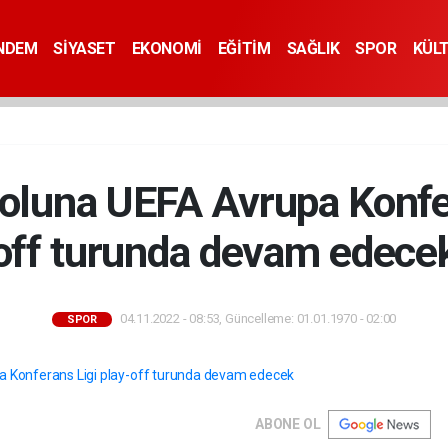
NDEM
SİYASET
EKONOMİ
EĞİTİM
SAĞLIK
SPOR
KÜL
oluna UEFA Avrupa Konfer
off turunda devam edece
04.11.2022 - 08:53, Güncelleme: 01.01.1970 - 02:00
SPOR
ABONE OL