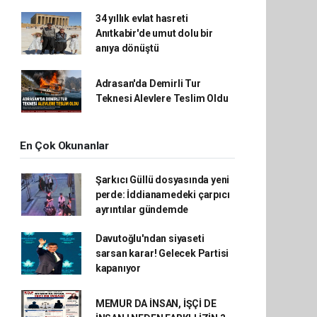
34 yıllık evlat hasreti
Anıtkabir'de umut dolu bir
anıya dönüştü
Adrasan'da Demirli Tur
Teknesi Alevlere Teslim Oldu
En Çok Okunanlar
Şarkıcı Güllü dosyasında yeni
perde: İddianamedeki çarpıcı
ayrıntılar gündemde
Davutoğlu'ndan siyaseti
sarsan karar! Gelecek Partisi
kapanıyor
MEMUR DA İNSAN, İŞÇİ DE