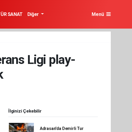
TÜR SANAT
Diğer
Menü
ans Ligi play-
k
İlginizi Çekebilir
Adrasan'da Demirli Tur