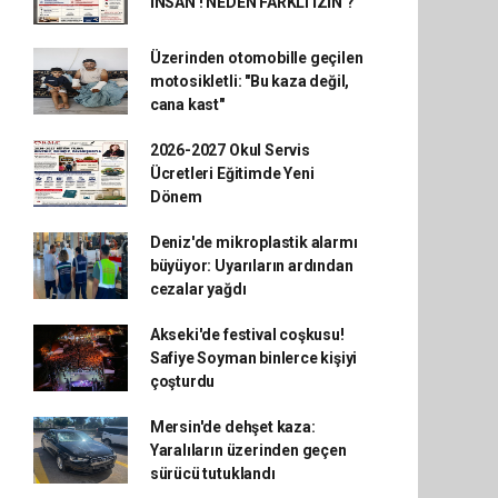
İNSAN ! NEDEN FARKLI İZİN ?
Üzerinden otomobille geçilen
motosikletli: "Bu kaza değil,
cana kast"
2026-2027 Okul Servis
Ücretleri Eğitimde Yeni
Dönem
Deniz'de mikroplastik alarmı
büyüyor: Uyarıların ardından
cezalar yağdı
Akseki'de festival coşkusu!
Safiye Soyman binlerce kişiyi
çoşturdu
Mersin'de dehşet kaza:
Yaralıların üzerinden geçen
sürücü tutuklandı