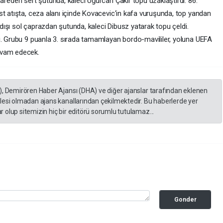
afeden sert şutunda, kaleci Uğurcan Çakır topu uzaklaştırdı. 86.
st atışta, ceza alanı içinde Kovacevic'in kafa vuruşunda, top yandan
ı dışı sol çaprazdan şutunda, kaleci Dibusz yatarak topu çeldi.
ı. Grubu 9 puanla 3. sırada tamamlayan bordo-mavililer, yoluna UEFA
evam edecek.
), Demirören Haber Ajansı (DHA) ve diğer ajanslar tarafından eklenen
lesi olmadan ajans kanallarından çekilmektedir. Bu haberlerde yer
 olup sitemizin hiç bir editörü sorumlu tutulamaz...
Gonder