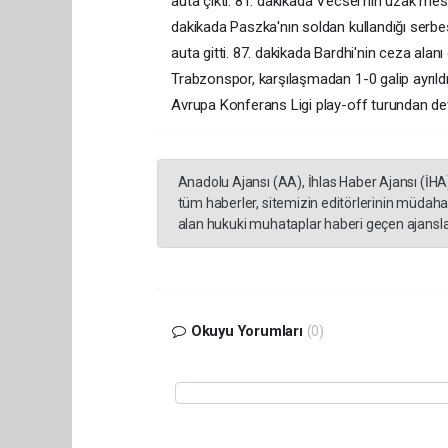
auta çıktı. 81. dakikada Vecsei'nin uzak mes
dakikada Paszka'nın soldan kullandığı serbe
auta gitti. 87. dakikada Bardhi'nin ceza alan
Trabzonspor, karşılaşmadan 1-0 galip ayrıld
Avrupa Konferans Ligi play-off turundan d
Anadolu Ajansı (AA), İhlas Haber Ajansı (İHA
tüm haberler, sitemizin editörlerinin müdaha
alan hukuki muhataplar haberi geçen ajanslar
Okuyu Yorumları
(0)