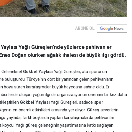
ABONE OL
Yaylası Yağlı Güreşleri'nde yüzlerce pehlivan er
nes Doğan olurken ağalık ihalesi de büyük ilgi gördü.
. Geleneksel
Gökbel Yaylası
Yağlı Güreşleri, ata sporunun
 buluşturdu. Türkiye'nin dört bir yanından gelen pehlivanların
ün boyu süren karşılaşmalar büyük heyecana sahne oldu. Er
ibünlerde oluşan yoğun ilgi de organizasyonun önemini bir kez daha
kleştirilen
Gökbel Yaylası
Yağlı Güreşleri, sadece
spor
genin en önemli etkinlikleri arasında yer alıyor.
Güreş
severlerin
ğu yaylada, farklı boylarda yapılan karşılaşmalarda pehlivanlar
a koydu. Yağlı
güreş
geleneğinin yaşatılmasına katkı sağlayan