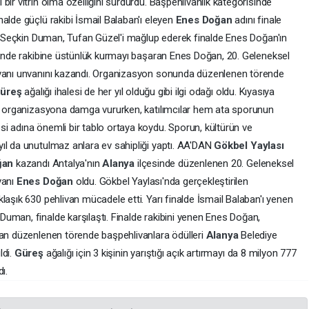
bir vitrin olma özelliğini sürdürdü. Başpehlivanlık kategorisinde
alde güçlü rakibi İsmail Balaban'ı eleyen
Enes Doğan
adını finale
ise Seçkin Duman, Tufan Güzel'i mağlup ederek finalde Enes Doğan'ın
esinde rakibine üstünlük kurmayı başaran Enes Doğan, 20. Geleneksel
livanı unvanını kazandı. Organizasyon sonunda düzenlenen törende
güreş
ağalığı ihalesi de her yıl olduğu gibi ilgi odağı oldu. Kıyasıya
er organizasyona damga vururken, katılımcılar hem ata sporunun
i adına önemli bir tablo ortaya koydu. Sporun, kültürün ve
ıl da unutulmaz anlara ev sahipliği yaptı. AA'DAN
Gökbel Yaylası
ğan
kazandı Antalya'nın
Alanya
ilçesinde düzenlenen 20. Geleneksel
vanı
Enes Doğan
oldu. Gökbel Yaylası'nda gerçekleştirilen
laşık 630 pehlivan mücadele etti. Yarı finalde İsmail Balaban'ı yenen
 Duman, finalde karşılaştı. Finalde rakibini yenen Enes Doğan,
dan düzenlenen törende başpehlivanlara ödülleri
Alanya
Belediye
ldi.
Güreş
ağalığı için 3 kişinin yarıştığı açık artırmayı da 8 milyon 777
ı.