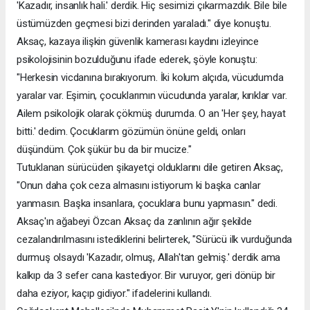
'Kazadır, insanlık hali.' derdik. Hiç sesimizi çıkarmazdık. Bile bile
üstümüzden geçmesi bizi derinden yaraladı." diye konuştu.
Aksaç, kazaya ilişkin güvenlik kamerası kaydını izleyince
psikolojisinin bozulduğunu ifade ederek, şöyle konuştu:
"Herkesin vicdanına bırakıyorum. İki kolum alçıda, vücudumda
yaralar var. Eşimin, çocuklarımın vücudunda yaralar, kırıklar var.
Ailem psikolojik olarak çökmüş durumda. O an 'Her şey, hayat
bitti.' dedim. Çocuklarım gözümün önüne geldi, onları
düşündüm. Çok şükür bu da bir mucize."
Tutuklanan sürücüden şikayetçi olduklarını dile getiren Aksaç,
"Onun daha çok ceza almasını istiyorum ki başka canlar
yanmasın. Başka insanlara, çocuklara bunu yapmasın." dedi.
Aksaç'ın ağabeyi Özcan Aksaç da zanlının ağır şekilde
cezalandırılmasını istediklerini belirterek, "Sürücü ilk vurduğunda
durmuş olsaydı 'Kazadır, olmuş, Allah'tan gelmiş.' derdik ama
kalkıp da 3 sefer cana kastediyor. Bir vuruyor, geri dönüp bir
daha eziyor, kaçıp gidiyor." ifadelerini kullandı.