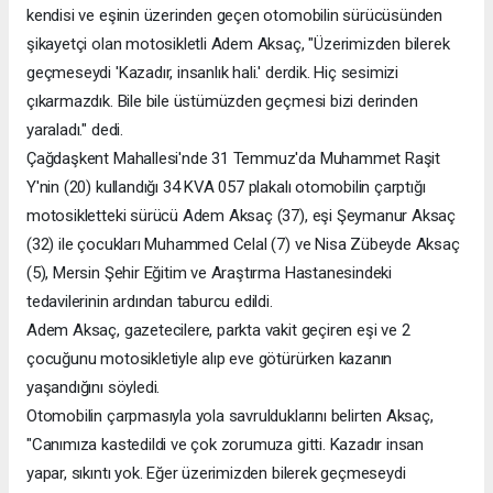
kendisi ve eşinin üzerinden geçen otomobilin sürücüsünden
şikayetçi olan motosikletli Adem Aksaç, "Üzerimizden bilerek
geçmeseydi 'Kazadır, insanlık hali.' derdik. Hiç sesimizi
çıkarmazdık. Bile bile üstümüzden geçmesi bizi derinden
yaraladı." dedi.
Çağdaşkent Mahallesi'nde 31 Temmuz'da Muhammet Raşit
Y'nin (20) kullandığı 34 KVA 057 plakalı otomobilin çarptığı
motosikletteki sürücü Adem Aksaç (37), eşi Şeymanur Aksaç
(32) ile çocukları Muhammed Celal (7) ve Nisa Zübeyde Aksaç
(5), Mersin Şehir Eğitim ve Araştırma Hastanesindeki
tedavilerinin ardından taburcu edildi.
Adem Aksaç, gazetecilere, parkta vakit geçiren eşi ve 2
çocuğunu motosikletiyle alıp eve götürürken kazanın
yaşandığını söyledi.
Otomobilin çarpmasıyla yola savrulduklarını belirten Aksaç,
"Canımıza kastedildi ve çok zorumuza gitti. Kazadır insan
yapar, sıkıntı yok. Eğer üzerimizden bilerek geçmeseydi