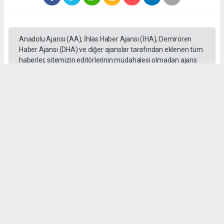
Anadolu Ajansı (AA), İhlas Haber Ajansı (İHA), Demirören
Haber Ajansı (DHA) ve diğer ajanslar tarafından eklenen tüm
haberler, sitemizin editörlerinin müdahalesi olmadan ajans
kanallarından çekilmektedir. Bu haberlerde yer alan hukuki
muhataplar haberi geçen ajanslar olup sitemizin hiç bir
editörü sorumlu tutulamaz...
#Mersin
#Motosiklet
#Otomobil
#üzerinden geçti
#Adem Aksaç
#kaza
Okuyu Yorumları
(0)
Gonder