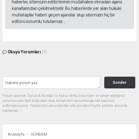
haberler, sitemizin editörlerinin müdahalesi olmadan ajans
kanallarından çekilmektedir. Bu haberlerde yer alan hukuki
muhataplar haberi geçen ajanslar olup sitemizin hiç bir
editörü sorumlu tutulamaz...
Okuyu Yorumları
(0)
Gonder
Yorum yazarak Topluluk Kuralları’nı kabul etmiş bulunuyor ve siteye yaptığınız
yorumunuzla ilgili doğrudan veya dolaylı tüm sorumluluğu tek başınıza
üstleniyorsunuz. Yazılan tüm yorumlardan site yönetimi hiçbir şekilde sorumlu
tutulamaz.
Anasayfa
GÜNDEM