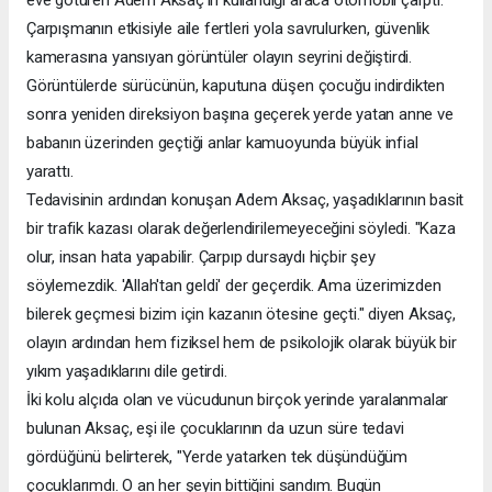
eve götüren Adem Aksaç'ın kullandığı araca otomobil çarptı.
Çarpışmanın etkisiyle aile fertleri yola savrulurken, güvenlik
kamerasına yansıyan görüntüler olayın seyrini değiştirdi.
Görüntülerde sürücünün, kaputuna düşen çocuğu indirdikten
sonra yeniden direksiyon başına geçerek yerde yatan anne ve
babanın üzerinden geçtiği anlar kamuoyunda büyük infial
yarattı.
Tedavisinin ardından konuşan Adem Aksaç, yaşadıklarının basit
bir trafik kazası olarak değerlendirilemeyeceğini söyledi. "Kaza
olur, insan hata yapabilir. Çarpıp dursaydı hiçbir şey
söylemezdik. 'Allah'tan geldi' der geçerdik. Ama üzerimizden
bilerek geçmesi bizim için kazanın ötesine geçti." diyen Aksaç,
olayın ardından hem fiziksel hem de psikolojik olarak büyük bir
yıkım yaşadıklarını dile getirdi.
İki kolu alçıda olan ve vücudunun birçok yerinde yaralanmalar
bulunan Aksaç, eşi ile çocuklarının da uzun süre tedavi
gördüğünü belirterek, "Yerde yatarken tek düşündüğüm
çocuklarımdı. O an her şeyin bittiğini sandım. Bugün