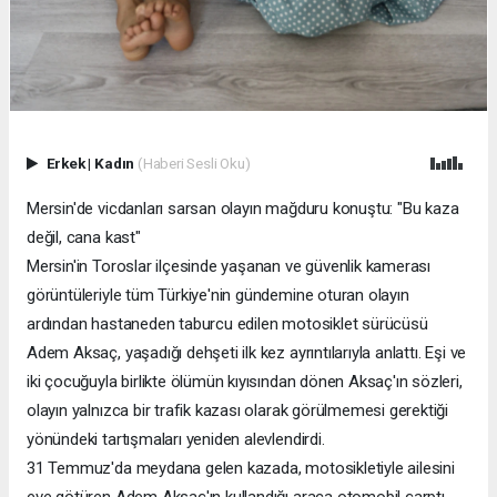
Erkek
|
Kadın
(Haberi Sesli Oku)
Mersin'de vicdanları sarsan olayın mağduru konuştu: "Bu kaza
değil, cana kast"
Mersin'in Toroslar ilçesinde yaşanan ve güvenlik kamerası
görüntüleriyle tüm Türkiye'nin gündemine oturan olayın
ardından hastaneden taburcu edilen motosiklet sürücüsü
Adem Aksaç, yaşadığı dehşeti ilk kez ayrıntılarıyla anlattı. Eşi ve
iki çocuğuyla birlikte ölümün kıyısından dönen Aksaç'ın sözleri,
olayın yalnızca bir trafik kazası olarak görülmemesi gerektiği
yönündeki tartışmaları yeniden alevlendirdi.
31 Temmuz'da meydana gelen kazada, motosikletiyle ailesini