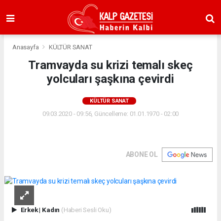
Anasayfa
KÜLTÜR SANAT
Tramvayda su krizi temalı skeç
yolcuları şaşkına çevirdi
KÜLTÜR SANAT
09.03.2020 - 09:56, Güncelleme: 01.01.1970 - 02:00
ABONE OL
Erkek
|
Kadın
(Haberi Sesli Oku)