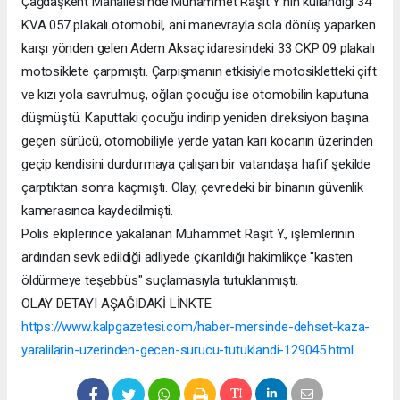
Çağdaşkent Mahallesi'nde Muhammet Raşit Y'nin kullandığı 34
KVA 057 plakalı otomobil, ani manevrayla sola dönüş yaparken
karşı yönden gelen Adem Aksaç idaresindeki 33 CKP 09 plakalı
motosiklete çarpmıştı. Çarpışmanın etkisiyle motosikletteki çift
ve kızı yola savrulmuş, oğlan çocuğu ise otomobilin kaputuna
düşmüştü. Kaputtaki çocuğu indirip yeniden direksiyon başına
geçen sürücü, otomobiliyle yerde yatan karı kocanın üzerinden
geçip kendisini durdurmaya çalışan bir vatandaşa hafif şekilde
çarptıktan sonra kaçmıştı. Olay, çevredeki bir binanın güvenlik
kamerasınca kaydedilmişti.
Polis ekiplerince yakalanan Muhammet Raşit Y., işlemlerinin
ardından sevk edildiği adliyede çıkarıldığı hakimlikçe "kasten
öldürmeye teşebbüs" suçlamasıyla tutuklanmıştı.
OLAY DETAYI AŞAĞIDAKİ LİNKTE
https://www.kalpgazetesi.com/haber-mersinde-dehset-kaza-
yaralilarin-uzerinden-gecen-surucu-tutuklandi-129045.html