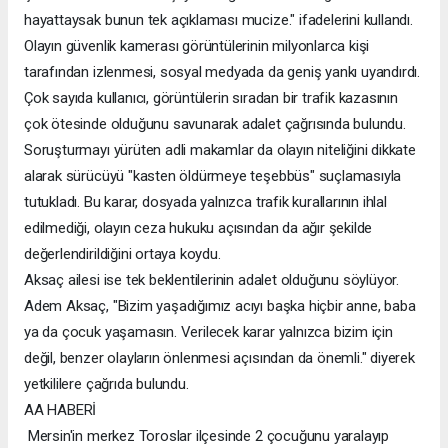
hayattaysak bunun tek açıklaması mucize." ifadelerini kullandı.
Olayın güvenlik kamerası görüntülerinin milyonlarca kişi
tarafından izlenmesi, sosyal medyada da geniş yankı uyandırdı.
Çok sayıda kullanıcı, görüntülerin sıradan bir trafik kazasının
çok ötesinde olduğunu savunarak adalet çağrısında bulundu.
Soruşturmayı yürüten adli makamlar da olayın niteliğini dikkate
alarak sürücüyü "kasten öldürmeye teşebbüs" suçlamasıyla
tutukladı. Bu karar, dosyada yalnızca trafik kurallarının ihlal
edilmediği, olayın ceza hukuku açısından da ağır şekilde
değerlendirildiğini ortaya koydu.
Aksaç ailesi ise tek beklentilerinin adalet olduğunu söylüyor.
Adem Aksaç, "Bizim yaşadığımız acıyı başka hiçbir anne, baba
ya da çocuk yaşamasın. Verilecek karar yalnızca bizim için
değil, benzer olayların önlenmesi açısından da önemli." diyerek
yetkililere çağrıda bulundu.
AA HABERİ
Mersin'in merkez Toroslar ilçesinde 2 çocuğunu yaralayıp