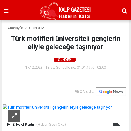
Anasayfa
GÜNDEM
Türk motifleri üniversiteli gençlerin
eliyle geleceğe taşınıyor
GÜNDEM
17.12.2023 - 18:55, Güncelleme: 01.01.1970 - 02:00
ABONE OL
Erkek
|
Kadın
(Haberi Sesli Oku)