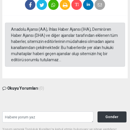
Anadolu Ajansı (AA), İhlas Haber Ajansı (İHA), Demirören
Haber Ajansı (DHA) ve diğer ajanslar tarafından eklenen tüm
haberler, sitemizin editörlerinin müdahalesi olmadan ajans
kanallarından çekilmektedir. Bu haberlerde yer alan hukuki
muhataplar haberi geçen ajanslar olup sitemizin hiç bir
editörü sorumlu tutulamaz...
Okuyu Yorumları
(0)
Gonder
Yorum yazarak Topluluk Kuralları’nı kabul etmiş bulunuyor ve siteye yaptığınız