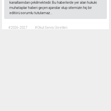
kanallarından çekilmektedir. Bu haberlerde yer alan hukuki
muhataplar haberi geçen ajanslar olup sitemizin hiç bir
editörü sorumlu tutulamaz...
#2026-2027
#Okul Servis Ücretleri
#Eğitimde Yeni Dönem
Dilber KÖSE
dilber@kalpgazetesi.com
Okuyu Yorumları
(0)