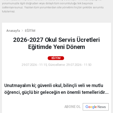
yorumunuzla ilgili doğrudan veya dolaylı tüm sorumluluğu tek başınıza
üstleniyorsunuz. Yazılan tüm yorumlardan site yönetimi hiçbir şekilde sorumlu
tutulamaz.
Anasayfa
EĞİTİM
2026-2027 Okul Servis Ücretleri
Eğitimde Yeni Dönem
EĞİTİM
29.07.2026 - 11:15, Güncelleme: 29.07.2026 - 11:50
Unutmayalım ki; güvenli okul, bilinçli veli ve mutlu
öğrenci, güçlü bir geleceğin en önemli temelleridir...
ABONE OL