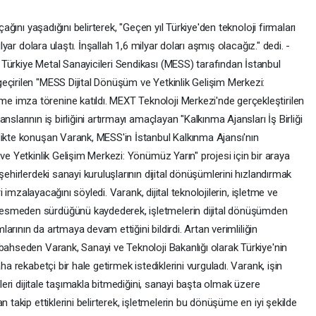
ihtiyaç duyulacak finansman konusunda da destek sunacaklarını belirterek, şu açıklamalarda bulundu: "Dijital dönüşüm olgunluk değerlendirmesinden geçmiş ve yol haritasını hazırlamış işletmelere asgari 2 milyon lira, azami 5 milyon lira tutarında, ilk 6 ayı geri ödemesiz, 24 ay vadeli faizsiz kredi imkanını getirmiş olacağız. Bu sayede bu merkezden dijital dönüşümle ilgili değerlendirmeleri alan, kendilerini 'check' eden ve sonrasında yol haritasını hazırlayan şirketlerimiz uygun maliyetli krediden de faydalanarak dijital dönüşümlerini hayata geçirmiş olacaklar." Varank, bu sayede KOBİ'ler başta olmak üzere işletmelerin kendilerini daha rekabetçi hale getireceğini ve tedarik zincirine yeni oyuncuların katılacağını söyledi. "STK'lar da dijital ve yeşil dönüşümde elini taşın altına koymalı" Bakan Varank, dijital ve yeşil dönüşümde kamu, üniversite, özel sektör ve sivil toplum kuruluşları arasındaki iş birliğinin önemine değinerek, "Sivil toplum kuruluşlarının da bu işlerde elini taşın altına koyması çok mühim. Bu manada, ülkemizin en büyük işveren sendikalarından olan MESS'in bizim nezdimizde farklı bir konumu var. MESS, sendikal faaliyetlerinin yanında, geliştirdiği vizyoner projelerle de üyelerinin ihtiyaçlarına çözümler üretiyor. Bu manada, dijital dönüşümün, MESS'in de öncelikli gündemi olduğunu memnuniyetle takip ediyoruz." diye konuştu. MESS ile yapılan iş birliklerinden ve sendikaya verilen desteklerden bahseden Varank, İstanbul Kalkınma Ajansı üzerinden sağladıkları 3 milyon liralık destekle MEXT Teknoloji Merkezi'nde yapay zeka laboratuvarı kuracaklarının bilgisini verdi. Varank, "Kurulacak bu laboratuvar, yapay zeka uygulamalarının hem donanım hem de yazılım olarak geliştirilmesine imkan sağlayacak bir altyapıyı barındıracak." şeklinde konuştu. "Projeyle şirketlerimize büyük bir imkanı getirmiş olacağız" Sanayi ve Teknoloji Bakanı Varank, hafta başında Brüksel'de ziyaretlerde bulunduğunu anımsatarak, burada AB Komisyonu Kıdemli Başkan Yardımcısı Margrethe Vestager ve 3 komiser ile görüşmeler gerçekleştirdiğini anlattı. "Şu anda dijital ve yeşil dönüşümü aynı anda planlayarak hayata geçirmenin ne kadar önemli olduğunu bütün ülkeler tartışıyor." diyen Varank, şöyle devam etti: "AB'nin birinci gündem maddelerinden bir tanesi bu. Aslında bu manada bugün hayata geçirdiğimiz ve İstanbul Kalkınma Ajansı ile desteklediğimiz bu proje de dijital dönüşüm ile yeşil dönüşümü aynı anda götürebilmemiz için önemli bir altlığı firmalarımızın hizmetine sunmuş olacak. AB ile Türkiye'nin gündeminin ne kadar beraber olduğunun da önemli bir göstergesi. Bizim şu anda en büyük ticari ortağımız AB. Aramızdaki ticaret hacmi 178 milyar dolara ulaştı. Zaten firmalarımızın bu alanlardaki farkındalığına, çağı yakalamaya dönük verdikleri gayrete baktığımızda aslında Türkiye'nin farkındalık anlamında çok ileri seviyede olduğunu söyleyebiliriz. Bunun gibi projelerle bu farkındalığı ete kemiğe bürünmüş halde proje olarak uygulamış oluyoruz. İnşallah bu projeyle şirketlerimize büyük bir imkanı getirmiş olacağız." "Oyun girişimlerinde en fazla yatırım alan şehir İstanbul" Bakan Varank, kalkınma ajanslar vasıtasıyla bu işleri desteklemeye devam edeceklerini kaydederek, şu bilgileri verdi: "Girişimcilik günümüzde çok önemli. Türkiye girişimcilikte altın çağını yaşıyor. Geçen yıl Türkiye'den teknoloji firmaları tam 1,6 milyar dolar yatırım aldı. Bu yıl 1,5 milyar dolara ulaştı. İnşallah 1,6 milyar doları aşmış olacağız. Bunlar kendi kendine mi oluyor? Elbette kendi kendine olmuyor. Biz Bakanlık olarak, kalkınma ajanslarımızla bu alanlara gerekli yatırımları yapıyor, gerekli gayreti gösteriyor ve çalışıyoruz. Özel sektörün bu alanlara ilgi göstermesi için onlarla projeler gerçekleştiriyoruz. Bunun sonunda da İstanbul ve Türkiye girişimcilikte altın çağını yaşıyoruz." Varank, oyun geliştirme alanında İstanbul'un en fazla yatırım alan şehir olduğunu ifade ederek, "En fazla yatırım alan ikinci şehir ise Londra olmuş. Ama Londra'da en fazla yatırım alan şirketin sahibi de bir Türk. Demek ki bizim bir kapasitemiz var. Özellikle genç nüfusumuz teknoloji girişimciliğinde çok mahir. Biz bu potansiyeli el birliğiyle güçlendireceğiz." şeklinde konuştu. Şirketlerin dijital dönüşüm süreçleri desteklenecek ve hızlandırılacak Bakan Varank'ın konuşmasının ardından hem MESS Dijital Dönüşüm ve Yetkinlik Gelişim Merkezi Yönümüz Yarın Güdümlü Projesi hem de iş birliği protokolü için imzalar atıldı. İmza törenine İstanbul Valisi ve İSTKA Yönetim Kurulu Başkanı Ali Yerlikaya ile İSTKA Genel Sekreteri İsmai Erkam Tüzgen de katıldı. MESS'in, İSTKA eliyle hayata geçireceği ve toplam bütçesi 13,5 milyon TL olan Güdümlü Proje kapsamında sanayi şirketlerinin dijital dönüşüm süreçleri eğitim ve danışmanlık programları ile desteklenecek ve hızlandırılacak. Sanayi firmalarının teknolojik yetkinlikleri geliştirilerek küresel rekabet gücü, üretim ve ihracat kapasitesi yükseltilecek. Üniversite-sanayi iş birliği modeliyle yerli teknolojilerin geliştirilmesi ve teknoloji üretmeye yönelik bilgi birikimi artırılacak. Bu hedefle üretim sektörünün dijital teknolojilerle kalkınması, bu alanda ihtiyaç duyulan yetkin iş gücünün yetiştirilmesine yönelik çalışmalar yürütülecek. Merkezden, KOBİ'lerden büyük ölçekli şirketlere kadar imalat sanayinde faaliyet gösteren Türk şirketleri, OSB'ler, AR-GE merkezleri, dijital dönüşüm eğitimlerini tamamlayan mühendisler, yöneticiler, operatörler, dijital olgunluk değerlendirme çalışmasına katılacak şirketler, üniversiteler, teknoloji geliştiricisi KOBİ start-up şirketler faydalanacak. Merkez tarafından verilecek hizmetlerden, metal sanayi (otomotiv, beyaz eşya, makine, demir çelik) başta olmak üzere, kimya, ilaç, tekstil, hızlı tüketim, enerji, savunma gibi farklı sektörlerde dijital dönüşüme dair çalışmalar gerçekleştirmek isteyen imalat sanayindeki tüm kuruluşlar yararlanabilecek. Projeyle sanayi firmalarına dijital dönüşüm yol haritaları çıkarılırken, İstanbul, yeni teknolojilerin ve dijital dönüşümün k