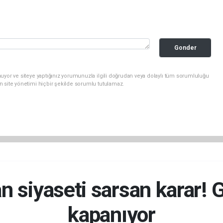
Gonder
uyor ve siteye yaptığınız yorumunuzla ilgili doğrudan veya dolaylı tüm sorumluluğu
n site yönetimi hiçbir şekilde sorumlu tutulamaz.
n siyaseti sarsan karar! G
kapanıyor