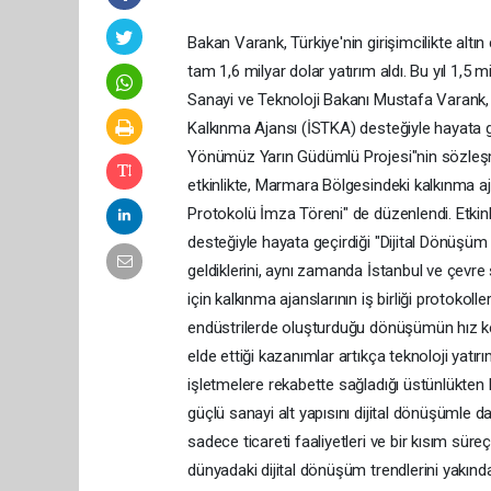
Bakan Varank, Türkiye'nin girişimcilikte altın çağını yaşadığını belirterek, "Geçen yıl Türkiye'den teknoloji firmaları tam 1,6 milyar dolar yatırım aldı. Bu yıl 1,5 milyar dolara ulaştı. İnşallah 1,6 milyar doları aşmış olacağız." dedi. - Sanayi ve Teknoloji Bakanı Mustafa Varank, Türkiye Metal Sanayicileri Sendikası (MESS) tarafından İstanbul Kalkınma Ajansı (İSTKA) desteğiyle hayata geçirilen "MESS Dijital Dönüşüm ve Yetkinlik Gelişim Merkezi: Yönümüz Yarın Güdümlü Projesi"nin sözleşme imza törenine katıldı. MEXT Teknoloji Merkezi'nde gerçekleştirilen etkinlikte, Marmara Bölgesindeki kalkınma ajanslarının iş birliğini artırmayı amaçlayan "Kalkınma Ajansları İş Birliği Protokolü İmza Töreni" de düzenlendi. Etkinlikte konuşan Varank, MESS'in İstanbul Kalkınma Ajansı'nın desteğiyle hayata geçirdiği "Dijital Dönüşüm ve Yetkinlik Gelişim Merkezi: Yönümüz Yarın" projesi için bir araya geldiklerini, aynı zamanda İstanbul ve çevre şehirlerdeki sanayi kuruluşlarının dijital dönüşümlerini hızlandırmak için kalkınma ajanslarının iş birliği protokolleri imzalayacağını söyledi. Varank, dijital teknolojilerin, işletme ve endüstrilerde oluşturduğu dönüşümün hız kesmeden sürdüğünü kaydederek, işletmelerin dijital dönüşümden elde ettiği kazanımlar artıkça teknoloji yatırımlarının da artmaya devam ettiğini bildirdi. Artan verimliliğin işletmelere rekabette sağladığı üstünlükten bahseden Varank, Sanayi ve Teknoloji Bakanlığı olarak Türkiye'nin güçlü sanayi alt yapısını dijital dönüşümle daha rekabetçi bir hale getirmek istediklerini vurguladı. Varank, işin sadece ticareti faaliyetleri ve bir kısım süreçleri dijitale taşımakla bitmediğini, sanayi başta olmak üzere dünyadaki dijital dönüşüm trendlerini yakından takip ettiklerini belirterek, işletmelerin bu dönüşüme en iyi şekilde ayak uydurması için politikalarını belirlediklerini anlattı. Şirketlerin karşılaştıkları sorunları aşmaları için gerekli olan mekanizmaları Bakanlık olarak çözüm odaklı bir şekilde kurguladıklarını aktaran Varank, işletmelerin yetkinliğini üst seviyelere taşıyacak dijital dönüşüm alanındaki yatırımlarını TÜBİTAK, Küçük ve Orta Ölçekli İşletmeleri Geliştirme ve Destekleme İdaresi Başkanlığı (KOSGEB) ve kalkınma ajansları eliyle desteklediklerini bildirdi. Güdümlü Proje'ye 13,5 milyon liralık bütçe ayrıldı Bakan Varank, kalkınma ajansları aracılığıyla, ülkenin her bir köşesindeki potansiyeli tespit edip bu potansiyeli daha verimli bir şekilde açığa çıkarmak için de yoğun mesai harcadıklarını belirterek, uzman kadrolarla sahaya inerek yerel yönetimler, sektör temsilcileri ve STK'lar ile iş birliği yaptıklarını anlattı. Bu kapsamda geliştirilen uygulamalardan birinin de şu anda sayıları 8'ü bulan "model fabrikalar" olduğunu dile getiren Varank, bu fabrikalar aracılığıyla işletmeleri "yaparak öğrenme" metoduyla yalın üretimi öğrenmelerine ve daha sonra verimli bir dijital dönüşüme hazır hale gelmelerine öncülük ettiklerini söyledi. Varank, bu işin sadece finansal destek sağlamakla olmadığını, bütüncül bir yaklaşım gerektiğini, ciddi mentörlük desteğine ihtiyaç duyulabildiğini kaydederek, sözlerini şöyle sürdürdü: "İşte bugün KOBİ'ler başta olmak üzere imalat sanayi işletmelerine yönelik böyle bir projenin imzasını atıyoruz. Toplam bütçesi 13,5 milyon lira olan bu Güdümlü Proje kapsamında şirketlerin dijital olgunluklarını tespit edeceğiz, dijital dönüşüm süreçlerinde eğitim ve danışmanlık programlarıyla bu şirketlerin dönüşümlerini hızlandıracağız. Şirketlerin teknolojik yetkinliklerini geliştirerek küresel rekabet gücünü, üretim ve ihracat kapasitelerini artıracağız. Merkezimizden sektör ya da ölçek fark etmeksizin şirketler, üniversiteler ve bireysel araştırmacılar da faydalanabilecek. Bu projemizdeki ana faaliyetlerden biri de işletmelere dijital dönüşüm yol haritası hazırlanması." İşletmelerin dijital dönüşümü için uygun maliyetli finansman desteği Sanayi ve Teknoloji Bakanı Varank, yol haritasının hayata geçirilmesi için 