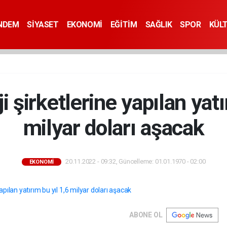
NDEM
SİYASET
EKONOMİ
EĞİTİM
SAĞLIK
SPOR
KÜL
i şirketlerine yapılan yatı
milyar doları aşacak
20.11.2022 - 09:32, Güncelleme: 01.01.1970 - 02:00
EKONOMİ
ABONE OL