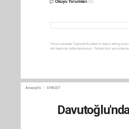
Okuyu Yorumları
(0)
Yorum yazarak Topluluk Kuralları’nı kabul etmiş bulun
tek başınıza üstleniyorsunuz. Yazılan tüm yorumlarda
Anasayfa
SİYASET
Davutoğlu'nda