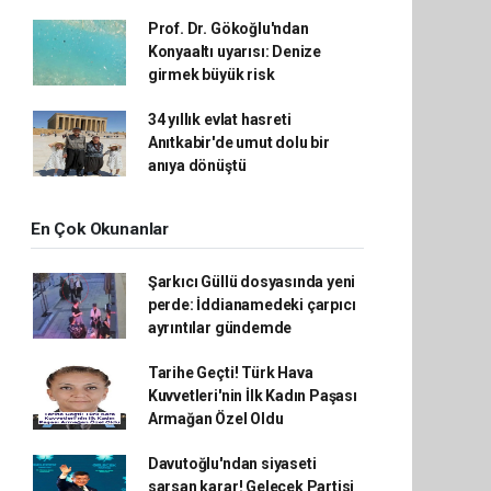
Prof. Dr. Gökoğlu'ndan
Konyaaltı uyarısı: Denize
girmek büyük risk
34 yıllık evlat hasreti
Anıtkabir'de umut dolu bir
anıya dönüştü
En Çok Okunanlar
Şarkıcı Güllü dosyasında yeni
perde: İddianamedeki çarpıcı
ayrıntılar gündemde
Tarihe Geçti! Türk Hava
Kuvvetleri'nin İlk Kadın Paşası
Armağan Özel Oldu
Davutoğlu'ndan siyaseti
sarsan karar! Gelecek Partisi