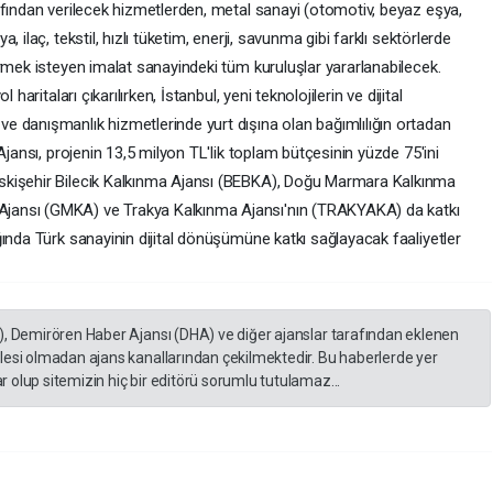
), Demirören Haber Ajansı (DHA) ve diğer ajanslar tarafından eklenen
lesi olmadan ajans kanallarından çekilmektedir. Bu haberlerde yer
 olup sitemizin hiç bir editörü sorumlu tutulamaz...