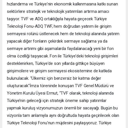
hızlandırma ve Türkiye'nin ekonomik kalkınmasına katkı sunan
sektörlere stratejik ve teknolojik yatırımları artırma amacı
taşıyor. TVF ve ADQ ortaklığıyla hayata geçecek Türkiye
Teknoloji Fonu-ADQ TWF, hem doğrudan yatırım ile girişim
sermayesi rolünü üstlenecek hem de teknoloji alanında yatırım
yapacak diğer fonların çekirdek sermaye sağlama ya da
sermaye artırımı gibi aşamalarda faydalanacağı yeni bir fon
olma özelliği taşıyacak. Fon ile Türkiye'deki teknoloji girişimleri
desteklenirken, Türkiye'de son yıllarda gittikçe büyüyen
girişimcilere ve girişim sermayesi ekosistemine de katkıda
bulunulacak. "Ülkemiz için benzersiz bir katma değer
oluşturacak"İmza töreninde konuşan TVF Genel Müdürü ve
Yönetim Kurulu Üyesi Ermut, "TVF olarak, teknoloji alanında
Türkiye’nin geleceği için stratejik öneme sahip yatırımlar
yapmak kuruluş vizyonumuzun önemli bir sacayağı. Bugün bu
vizyonla tam anlamıyla aynı doğrultuda hayata geçirilecek olan
Türkiye Teknoloji Fonu'nun müjdesini paylaşıyoruz. Türkiye