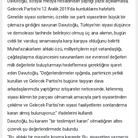
Davutoğlu, sosyal medya hesabından yaptığı yazılı açıklamada,
Gelecek Partisi'ni 12 Aralık 2019'da kurduklarını hatırlattı.
Genelde siyasi sistemin, özelde ise parti siyasetinin büyük bir
çıkmaza girdiğini savunan Davutoğlu, Türkiye'nin siyasi düşünce
ve demokrasi tarihinde belirleyici olmuş üç ana akımın, bugün
ciddi bir varoluş sınamasıyla karşı karşıya olduğunu belirtti.
Muhafazakarların ahlaki özü, milliyetçilerin eşit vatandaşlığı,
çağdaşlaşma düşüncesini savunanların ise evrensel değerleri
milli değerlerle buluşturmayı hedeflemesi gerektiğine işaret
eden Davutoğlu, "Değerlendirmeler ışığında, partimizin yetkili
kurulları ve Gelecek Partisi'ni bugüne taşıyan dava
arkadaşlarımızla yaptığımız istişareler neticesinde, kirlenmiş
siyasi iklimin bir parçası olmamak amacıyla parti siyasetinden
çekilme ve Gelecek Partisi'nin siyasi faaliyetlerini sonlandırma
kararı almış bulunuyoruz." ifadelerini kullandı.
Davutoğlu, bu kararın "bir teslimiyet kararı" olmadığının altını
çizerek şu değerlendirmede bulundu:
"Bu, ahlaki bir mesafe koyma kararıdır. Bu, siyasetten vazgeçiş