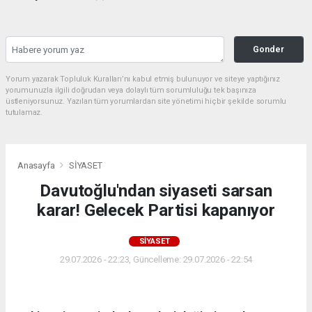
Gonder
Yorum yazarak Topluluk Kuralları’nı kabul etmiş bulunuyor ve siteye yaptığınız
yorumunuzla ilgili doğrudan veya dolaylı tüm sorumluluğu tek başınıza
üstleniyorsunuz. Yazılan tüm yorumlardan site yönetimi hiçbir şekilde sorumlu
tutulamaz.
Anasayfa
SİYASET
Davutoğlu'ndan siyaseti sarsan
karar! Gelecek Partisi kapanıyor
SİYASET
29.07.2026 - 22:23, Güncelleme: 29.07.2026 - 22:54