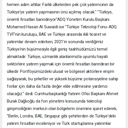
hemen adım attılar. Farklı ülkelerden pek çok yatırımcının da
Türkiye'ye yatırım yapmasının önü açılmış olacak." "Türkiye,
önemli fırsatları barındırıyor"ADQ Yönetim Kurulu Başkanı
Mohamed Hasan Al Suwaidi ise "Türkiye Teknoloji Fonu-ADQ
TVF’nin kuruluşu, BAE ve Türkiye arasında ikili ticaret ve
yatırımlar devam ederken, 2021'in sonunda verdiğimiz
Türkiye'nin büyümesiyle ilgili geniş taahhüdümüzü temel
almaktadır. Türkiye, uzmanlık alanlarımızla uyumlu hayati
sektörlere yatırım yapmak için önemli fırsatları barındıran bir
ülkedir. Portföyümüzdeki ulusal ve bölgesel aktörlere erişim
sağlayarak, bu şirketler ve yüksek büyüme potansiyeline sahip
fonlar için daha da fazla değer elde edilmesine yardımcı
olacağız." dedi. Cumhurbaşkanlığı Yatırım Ofisi Başkanı Ahmet
Burak Dağlıoğlu da fon yönetimi konusunda teknoloji
girişimciliğinin merkezi olan bölgelerin önemine işaret ederek,
"Berlin, Londra, BAE, Singapur gibi şehirlerden de Türkiye'deki
yatırım fırsatları inceleniyor ve Türk startuplarına yatırımlar