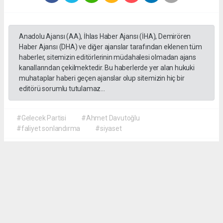
Anadolu Ajansı (AA), İhlas Haber Ajansı (İHA), Demirören
Haber Ajansı (DHA) ve diğer ajanslar tarafından eklenen tüm
haberler, sitemizin editörlerinin müdahalesi olmadan ajans
kanallarından çekilmektedir. Bu haberlerde yer alan hukuki
muhataplar haberi geçen ajanslar olup sitemizin hiç bir
editörü sorumlu tutulamaz...
#Gelecek Partisi
#Ahmet Davutoğlu
#faliyet sonlandırma
#siyaset
Okuyu Yorumları
(0)
Gonder