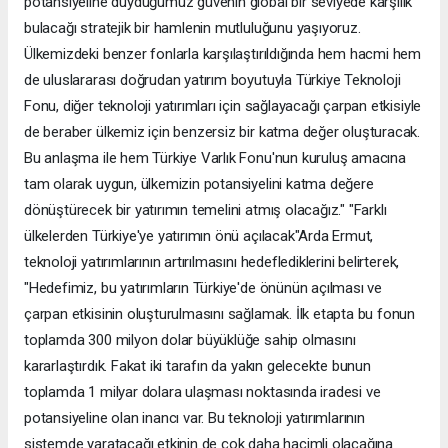
potansiyeline duyduğumuz güvenin global bir seviyede karşılık
bulacağı stratejik bir hamlenin mutluluğunu yaşıyoruz.
Ülkemizdeki benzer fonlarla karşılaştırıldığında hem hacmi hem
de uluslararası doğrudan yatırım boyutuyla Türkiye Teknoloji
Fonu, diğer teknoloji yatırımları için sağlayacağı çarpan etkisiyle
de beraber ülkemiz için benzersiz bir katma değer oluşturacak.
Bu anlaşma ile hem Türkiye Varlık Fonu'nun kuruluş amacına
tam olarak uygun, ülkemizin potansiyelini katma değere
dönüştürecek bir yatırımın temelini atmış olacağız." "Farklı
ülkelerden Türkiye'ye yatırımın önü açılacak"Arda Ermut,
teknoloji yatırımlarının artırılmasını hedeflediklerini belirterek,
"Hedefimiz, bu yatırımların Türkiye'de önünün açılması ve
çarpan etkisinin oluşturulmasını sağlamak. İlk etapta bu fonun
toplamda 300 milyon dolar büyüklüğe sahip olmasını
kararlaştırdık. Fakat iki tarafın da yakın gelecekte bunun
toplamda 1 milyar dolara ulaşması noktasında iradesi ve
potansiyeline olan inancı var. Bu teknoloji yatırımlarının
sistemde yaratacağı etkinin de çok daha hacimli olacağına