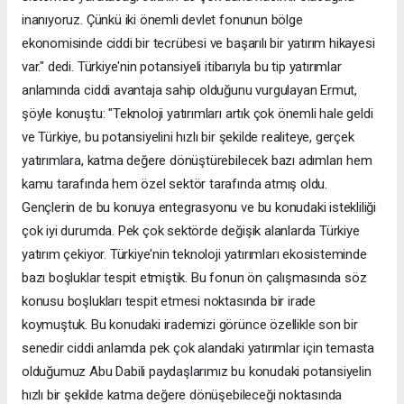
inanıyoruz. Çünkü iki önemli devlet fonunun bölge
ekonomisinde ciddi bir tecrübesi ve başarılı bir yatırım hikayesi
var." dedi. Türkiye'nin potansiyeli itibarıyla bu tip yatırımlar
anlamında ciddi avantaja sahip olduğunu vurgulayan Ermut,
şöyle konuştu: "Teknoloji yatırımları artık çok önemli hale geldi
ve Türkiye, bu potansiyelini hızlı bir şekilde realiteye, gerçek
yatırımlara, katma değere dönüştürebilecek bazı adımları hem
kamu tarafında hem özel sektör tarafında atmış oldu.
Gençlerin de bu konuya entegrasyonu ve bu konudaki istekliliği
çok iyi durumda. Pek çok sektörde değişik alanlarda Türkiye
yatırım çekiyor. Türkiye'nin teknoloji yatırımları ekosisteminde
bazı boşluklar tespit etmiştik. Bu fonun ön çalışmasında söz
konusu boşlukları tespit etmesi noktasında bir irade
koymuştuk. Bu konudaki irademizi görünce özellikle son bir
senedir ciddi anlamda pek çok alandaki yatırımlar için temasta
olduğumuz Abu Dabili paydaşlarımız bu konudaki potansiyelin
hızlı bir şekilde katma değere dönüşebileceği noktasında