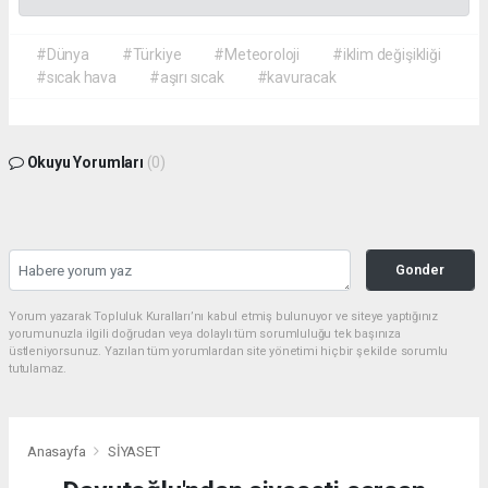
#Dünya
#Türkiye
#Meteoroloji
#iklim değişikliği
#sıcak hava
#aşırı sıcak
#kavuracak
Okuyu Yorumları
(0)
Gonder
Yorum yazarak Topluluk Kuralları’nı kabul etmiş bulunuyor ve siteye yaptığınız
yorumunuzla ilgili doğrudan veya dolaylı tüm sorumluluğu tek başınıza
üstleniyorsunuz. Yazılan tüm yorumlardan site yönetimi hiçbir şekilde sorumlu
tutulamaz.
Anasayfa
SİYASET