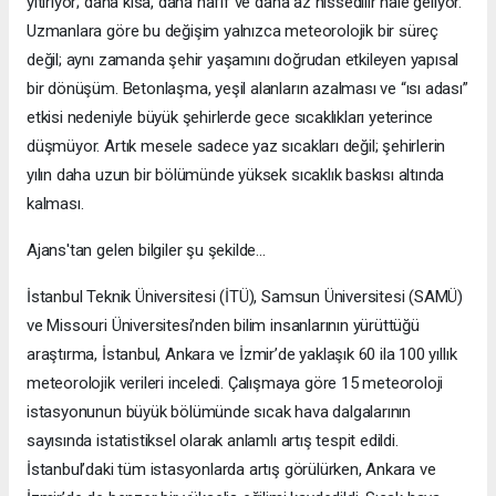
yitiriyor; daha kısa, daha hafif ve daha az hissedilir hale geliyor.
Uzmanlara göre bu değişim yalnızca meteorolojik bir süreç
değil; aynı zamanda şehir yaşamını doğrudan etkileyen yapısal
bir dönüşüm. Betonlaşma, yeşil alanların azalması ve “ısı adası”
etkisi nedeniyle büyük şehirlerde gece sıcaklıkları yeterince
düşmüyor. Artık mesele sadece yaz sıcakları değil; şehirlerin
yılın daha uzun bir bölümünde yüksek sıcaklık baskısı altında
kalması.
Ajans'tan gelen bilgiler şu şekilde...
İstanbul Teknik Üniversitesi (İTÜ), Samsun Üniversitesi (SAMÜ)
ve Missouri Üniversitesi’nden bilim insanlarının yürüttüğü
araştırma, İstanbul, Ankara ve İzmir’de yaklaşık 60 ila 100 yıllık
meteorolojik verileri inceledi. Çalışmaya göre 15 meteoroloji
istasyonunun büyük bölümünde sıcak hava dalgalarının
sayısında istatistiksel olarak anlamlı artış tespit edildi.
İstanbul’daki tüm istasyonlarda artış görülürken, Ankara ve