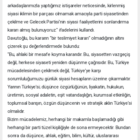
arkadaşlarımızla yaptığımız istişareler neticesinde, kirlenmiş
siyasi iklimin bir parçası olmamak amacıyla parti siyasetinden
çekilme ve Gelecek Partisi'nin siyasi faaliyetlerini sonlandırma
kararı almış bulunuyoruz." ifadelerini kullandı.
Davutoğlu, bu kararın "bir teslimiyet kararı" olmadığının altını
çizerek şu değerlendirmede bulundu:
"Bu, ahlaki bir mesafe koyma kararıdır. Bu, siyasetten vazgeçiş
değil, herkese siyaseti yeniden düşünme çağrısıdır. Bu, Türkiye
mücadelesinden çekilmek değil, Türkiye'ye karşı
sorumluluğumuzu günlük siyasi hesapların üzerine çıkarmaktır.
Yarının Türkiye'si; düşünce özgürlüğünün, liyakatin, hukukun,
üretimin, sosyal adaletin, eşit vatandaşlığın, kurumsal etkinliğin,
toplumsal barışın, özgün düşüncenin ve stratejik aklın Türkiye'si
olmalıdır.
Bizim mücadelemiz, herhangi bir makamla başlamadığı gibi
herhangi bir parti tüzel kişiliğiyle de sona ermeyecektir. Bundan
sonra da düşünce, ahlak, eğitim, bilim, kültür, uluslararası