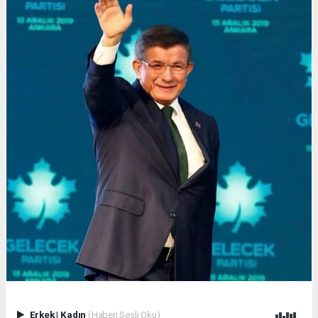
Erkek
|
Kadın
(Haberi Sesli Oku)