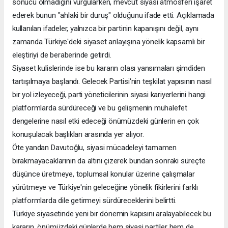
sonucu olmadığını vurgularken, mevcut siyasi atmosferi işaret
ederek bunun "ahlaki bir duruş" olduğunu ifade etti. Açıklamada
kullanılan ifadeler, yalnızca bir partinin kapanışını değil, aynı
zamanda Türkiye'deki siyaset anlayışına yönelik kapsamlı bir
eleştiriyi de beraberinde getirdi.
Siyaset kulislerinde ise bu kararın olası yansımaları şimdiden
tartışılmaya başlandı. Gelecek Partisi'nin teşkilat yapısının nasıl
bir yol izleyeceği, parti yöneticilerinin siyasi kariyerlerini hangi
platformlarda sürdüreceği ve bu gelişmenin muhalefet
dengelerine nasıl etki edeceği önümüzdeki günlerin en çok
konuşulacak başlıkları arasında yer alıyor.
Öte yandan Davutoğlu, siyasi mücadeleyi tamamen
bırakmayacaklarının da altını çizerek bundan sonraki süreçte
düşünce üretmeye, toplumsal konular üzerine çalışmalar
yürütmeye ve Türkiye'nin geleceğine yönelik fikirlerini farklı
platformlarda dile getirmeyi sürdüreceklerini belirtti.
Türkiye siyasetinde yeni bir dönemin kapısını aralayabilecek bu
kararın, önümüzdeki günlerde hem siyasi partiler hem de