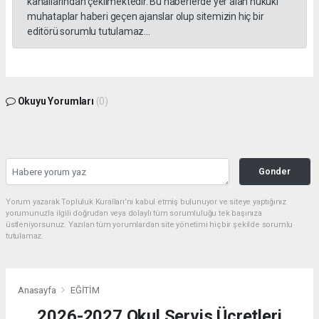
kanallarından çekilmektedir. Bu haberlerde yer alan hukuki
muhataplar haberi geçen ajanslar olup sitemizin hiç bir
editörü sorumlu tutulamaz...
Okuyu Yorumları
(0)
Gonder
Yorum yazarak Topluluk Kuralları’nı kabul etmiş bulunuyor ve siteye yaptığınız
yorumunuzla ilgili doğrudan veya dolaylı tüm sorumluluğu tek başınıza
üstleniyorsunuz. Yazılan tüm yorumlardan site yönetimi hiçbir şekilde sorumlu
tutulamaz.
Anasayfa
EĞİTİM
2026-2027 Okul Servis Ücretleri