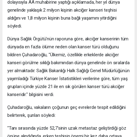
dolayısıyla AA muhabirine yaptığı açıklamada, her yıl dünya
genelinde yaklaşık 2 milyon kişinin akciğer kanseri teşhisi
aldığını ve 1,8 milyon kişinin buna bağlı yaşamını yitirdiğini
söyledi.
Dünya Sağlık Örgütü'nün raporuna göre, akciğer kanserinin tüm
dünyada en fazla ölüme neden olan kanser türü olduğunu
bildiren Çuhadaroğlu, "Ülkemiz, özellikle erkeklerde akciğer
kanseri görülme sıklığı bakımından dünya genelinde ön sıralarda
yer almaktadır. Sağlık Bakanlığı Halk Sağlığı Genel Müdürlüğünün
yayımladığı Türkiye Kanser İstatistikleri verilerine göre, tüm yaş
grupları içinde yüzde 21 ile en sık görülen kanser türü akciğer
kanseridir." bilgisini verdi.
Çuhadaroğlu, vakaların çoğunun geç evrelerde tespit edildiğini
belirterek, şunları söyledi:
"Tanı sırasında yüzde 52,7'sinin uzak metastaz geliştirdiği göz
önüne alındığında, erken teşhisin önemi bir kez daha ortaya