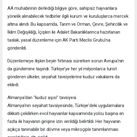
AA muhabirinin derlediği bilgiye göre, sahipsiz hayvanlara
yönelik alınabilecek tedbirler ilgili kurum ve kuruluşlarca mercek
altına alındı. Bu kapsamda, Tarım ve Orman, Çevre, Şehircilik ve
İklim Değişikliği, İçişleri ile Adalet Bakanlıklarınca hazırlanan
taslak, yasal düzenleme için AK Parti Meclis Grubu'na
gönderildi.
Düzenlemeye ilişkin beyin fırtınası sürerken sorun Avrupa'nın
da gündemine taşındı. Türkiye'ye her yıl milyonlarca turist
gönderen ülkeler, seyahat tavsiyelerine kuduz vakalarını da
ekledi.
Almanya'dan "kuduz aşısı" tavsiyesi
Almanya'nın seyahat tavsiyesinde, Türkiye'deki uygulamalara
dikkati çekilirken evcil hayvanlar kapsamında yolcu başına en
fazla iki hayvanın girişine izin verildiği belirtildi. Her hayvanın
açıkça tanınabilir bir dövme veya mikroçiple tanımlanması