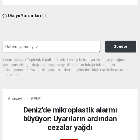
Okuyu Yorumları
(0)
Gonder
Yorum yazarak Topluluk Kuralları’nı kabul etmiş bulunuyor ve siteye yaptığınız
yorumunuzla ilgili doğrudan veya dolaylı tüm sorumluluğu tek başınıza
üstleniyorsunuz. Yazılan tüm yorumlardan site yönetimi hiçbir şekilde sorumlu
tutulamaz.
Anasayfa
GENEL
Deniz'de mikroplastik alarmı
büyüyor: Uyarıların ardından
cezalar yağdı