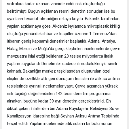
sofralara kadar uzanan zincirde ciddi risk oluşturduğu
belirtilmişti. Bugün açıklanan resmi denetim sonuçları ise bu
uyarıların tesadüf olmadığını ortaya koydu. Bakanlık tarafından
yapılan açıklamaya göre, Akdeniz kıyılarında mikroplastik kirliliği
oluştuğu yönündeki ihbar ve tespitler üzerine 1 Temmuz'dan
itibaren geniş kapsamlı denetimler başlatıldı. Adana, Antalya,
Hatay, Mersin ve Muğla'da gerçekleştirilen incelemelerde çevre
mevzuatını ihlal ettiği belirlenen 23 tesise milyonlarca liralık
yaptırım uygulandı. Denetimler sadece il müdürlükleriyle sınırlı
kalmadı. Bakanlığın merkez teşkilatından oluşturulan özel
ekipler de özellikle atık geri dönüşüm tesisleri ile atık su arıtma
tesislerinde ayrıntılı incelemeler yaptı. Çevre açısından yüksek
risk taşıdığı değerlendirilen 142 tesis denetim programına
alınırken, bugüne kadar 39 ayrı denetim gerçekleştirildi. En
dikkat çeken ihlallerden biri Adana Büyükşehir Belediyesi Su ve
Kanalizasyon İdaresi'ne bağlı Seyhan Atıksu Arıtma Tesisi'nde
tespit edildi. Yapılan incelemede atık suların bir bölümünün