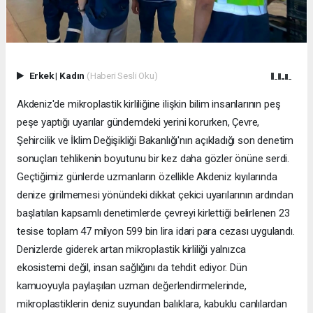
Erkek
|
Kadın
(Haberi Sesli Oku)
Akdeniz'de mikroplastik kirliliğine ilişkin bilim insanlarının peş
peşe yaptığı uyarılar gündemdeki yerini korurken, Çevre,
Şehircilik ve İklim Değişikliği Bakanlığı'nın açıkladığı son denetim
sonuçları tehlikenin boyutunu bir kez daha gözler önüne serdi.
Geçtiğimiz günlerde uzmanların özellikle Akdeniz kıyılarında
denize girilmemesi yönündeki dikkat çekici uyarılarının ardından
başlatılan kapsamlı denetimlerde çevreyi kirlettiği belirlenen 23
tesise toplam 47 milyon 599 bin lira idari para cezası uygulandı.
Denizlerde giderek artan mikroplastik kirliliği yalnızca
ekosistemi değil, insan sağlığını da tehdit ediyor. Dün
kamuoyuyla paylaşılan uzman değerlendirmelerinde,
mikroplastiklerin deniz suyundan balıklara, kabuklu canlılardan