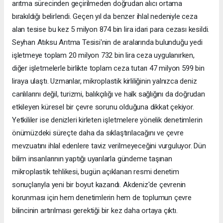
arıtma sürecinden geçirilmeden doğrudan alıcı ortama
bırakıldığı belirlendi. Geçen yıl da benzer ihlal nedeniyle ceza
alan tesise bu kez 5 milyon 874 bin lira idari para cezası kesildi.
Seyhan Atıksu Arıtma Tesisi'nin de aralarında bulunduğu yedi
işletmeye toplam 20 milyon 732 bin lira ceza uygulanırken,
diğer işletmelerle birlikte toplam ceza tutarı 47 milyon 599 bin
liraya ulaştı. Uzmanlar, mikroplastik kirliliğinin yalnızca deniz
canlılarını değil, turizmi, balıkçılığı ve halk sağlığını da doğrudan
etkileyen küresel bir çevre sorunu olduğuna dikkat çekiyor.
Yetkililer ise denizleri kirleten işletmelere yönelik denetimlerin
önümüzdeki süreçte daha da sıklaştırılacağını ve çevre
mevzuatını ihlal edenlere taviz verilmeyeceğini vurguluyor. Dün
bilim insanlarının yaptığı uyarılarla gündeme taşınan
mikroplastik tehlikesi, bugün açıklanan resmi denetim
sonuçlarıyla yeni bir boyut kazandı. Akdeniz'de çevrenin
korunması için hem denetimlerin hem de toplumun çevre
bilincinin artırılması gerektiği bir kez daha ortaya çıktı.