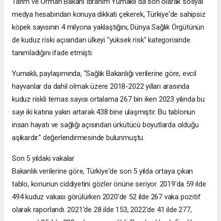
Tarım ve Orman Bakanı İbrahim Yumaklı da son olarak sosyal
medya hesabından konuya dikkati çekerek, Türkiye'de sahipsiz
köpek sayısının 4 milyona yaklaştığını, Dünya Sağlık Örgütünün
de kuduz riski açısından ülkeyi "yüksek risk" kategorisinde
tanımladığını ifade etmişti.
Yumaklı, paylaşımında, "Sağlık Bakanlığı verilerine göre, evcil
hayvanlar da dahil olmak üzere 2018-2022 yılları arasında
kuduz riskli temas sayısı ortalama 267 bin iken 2023 yılında bu
sayı iki katına yakın artarak 438 bine ulaşmıştır. Bu tablonun
insan hayatı ve sağlığı açısından ürkütücü boyutlarda olduğu
aşikardır." değerlendirmesinde bulunmuştu.
Son 5 yıldaki vakalar
Bakanlık verilerine göre, Türkiye'de son 5 yılda ortaya çıkan
tablo, konunun ciddiyetini gözler önüne seriyor. 2019'da 59 ilde
494 kuduz vakası görülürken 2020'de 52 ilde 267 vaka pozitif
olarak raporlandı. 2021'de 28 ilde 153, 2022'de 41 ilde 277,