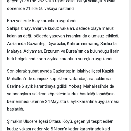
geçen yıl 35 ilde 282 vaka rapor edildi. Bu yıl yaklaşık 5 aylık
dönemde 21 ilde 50 vakaya rastlandı.
Bazı yerlerde 6 ay karantina uygulandı
Sahipsiz hayvanlar ve kuduz vakaları, sadece olaya maruz
kalanları değil, bölgede yaşayan insanları da olumsuz etkiledi.
Aralarında Gaziantep, Diyarbakır, Kahramanmaraş, Şanlıurfa,
Malatya, Adıyaman, Erzurum ve Bursa'nın da bulunduğu illerin
belli bölgelerinde son 5 yılda karantina süreçleri uygulandı.
Son olarak şubat ayında Gaziantep'in İslahiye ilçesi Kazıklı
Mahallesi'nde sahipsiz köpeklerin vatandaşlara saldırması
üzerine 6 aylık karantinaya gidildi. Yolbaşı Mahallesi'nde de
vatandaşlara saldıran köpeklerin kuduz hastalığı taşıdığının
belirlenmesi üzerine 24 Mayıs'ta 6 aylık karantina uygulaması
başlatıldı.
Şırnak'ın Uludere ilçesi Ortasu Köyü, geçen yıl tespit edilen
kuduz vakası nedeniyle 5 Nisan'a kadar karantinada kaldı.