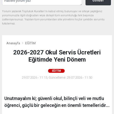
Gonder
Yorum yazarak Topluluk Kuralları’nı kabul etmiş bulunuyor ve siteye yaptığınız
yorumunuzla ilgili doğrudan veya dolaylı tüm sorumluluğu tek başınıza
üstleniyorsunuz. Yazılan tüm yorumlardan site yönetimi hiçbir şekilde sorumlu
tutulamaz.
Anasayfa
EĞİTİM
2026-2027 Okul Servis Ücretleri
Eğitimde Yeni Dönem
EĞİTİM
29.07.2026 - 11:15, Güncelleme: 29.07.2026 - 11:50
Unutmayalım ki; güvenli okul, bilinçli veli ve mutlu
öğrenci, güçlü bir geleceğin en önemli temelleridir...