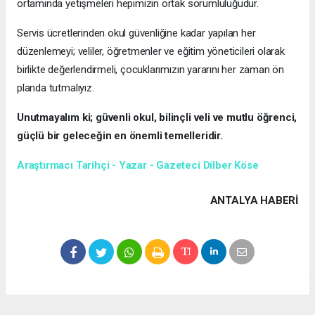
ortamında yetişmeleri hepimizin ortak sorumluluğudur.
Servis ücretlerinden okul güvenliğine kadar yapılan her
düzenlemeyi; veliler, öğretmenler ve eğitim yöneticileri olarak
birlikte değerlendirmeli, çocuklarımızın yararını her zaman ön
planda tutmalıyız.
Unutmayalım ki; güvenli okul, bilinçli veli ve mutlu öğrenci,
güçlü bir geleceğin en önemli temelleridir.
Araştırmacı Tarihçi - Yazar - Gazeteci Dilber Köse
ANTALYA HABERİ
Anadolu Ajansı (AA), İhlas Haber Ajansı (İHA), Demirören