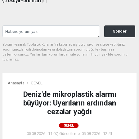
Okuyu Yorumları
(0)
Gonder
Yorum yazarak Topluluk Kuralları’nı kabul etmiş bulunuyor ve siteye yaptığınız
yorumunuzla ilgili doğrudan veya dolaylı tüm sorumluluğu tek başınıza
üstleniyorsunuz. Yazılan tüm yorumlardan site yönetimi hiçbir şekilde sorumlu
tutulamaz.
Anasayfa
GENEL
Deniz'de mikroplastik alarmı
büyüyor: Uyarıların ardından
cezalar yağdı
GENEL
05.08.2026 - 11:07, Güncelleme: 05.08.2026 - 12:51