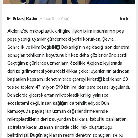
Erkek
|
Kadın
(Haberi Sesli Oku)
Akdeniz'de mikroplastik kirliliğine ilişkin bilim insanlarının peş
peşe yaptığı uyarılar gündemdeki yerini korurken, Çevre,
Şehircilik ve İklim Değişikliği Bakanlığı'nın açıkladığı son denetim
sonuçları tehlikenin boyutunu bir kez daha gözler önüne serdi.
Geçtiğimiz günlerde uzmanların özellikle Akdeniz kıyılarında
denize girilmemesi yönündeki dikkat çekici uyarılarının ardından
başlatılan kapsamlı denetimlerde çevreyi kirlettiği belirlenen 23
tesise toplam 47 milyon 599 bin lira idari para cezası uygulandı.
Denizlerde giderek artan mikroplastik kirliliği yalnızca
ekosistemi değil, insan sağlığını da tehdit ediyor. Dün
kamuoyuyla paylaşılan uzman değerlendirmelerinde,
mikroplastiklerin deniz suyundan balıklara, kabuklu canlılardan
sofralara kadar uzanan zincirde ciddi risk oluşturduğu
belirtilmişti. Bugün açıklanan resmi denetim sonuçları ise bu