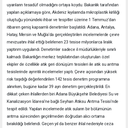
uyarıların tesadüf olmadığını ortaya koydu. Bakanlık tarafından
yapılan açıklamaya göre, Akdeniz kıyılarında mikroplastik kirliliği
oluştuğu yönündeki ihbar ve tespitler üzerine 1 Temmuz'dan
itibaren geniş kapsamlı denetimler başlatıldı. Adana, Antalya,
Hatay, Mersin ve Muğla'da gerçekleştirilen incelemelerde çevre
mevzuatını ihlal ettiği belirlenen 23 tesise milyonlarca liralık
yaptırım uygulandı. Denetimler sadece il müdürlükleriyle sınırlı
kalmadı. Bakanlığın merkez teşkilatından oluşturulan özel
ekipler de özellikle atık geri dönüşüm tesisleri ile atık su arıtma
tesislerinde ayrıntılı incelemeler yaptı. Çevre açısından yüksek
risk taşıdığı değerlendirilen 142 tesis denetim programına
alınırken, bugüne kadar 39 ayrı denetim gerçekleştirildi. En
dikkat çeken ihlallerden biri Adana Büyükşehir Belediyesi Su ve
Kanalizasyon İdaresi'ne bağlı Seyhan Atıksu Arıtma Tesisi'nde
tespit edildi. Yapılan incelemede atık suların bir bölümünün
arıtma sürecinden geçirilmeden doğrudan alıcı ortama
bırakıldığı belirlendi. Geçen yıl da benzer ihlal nedeniyle ceza