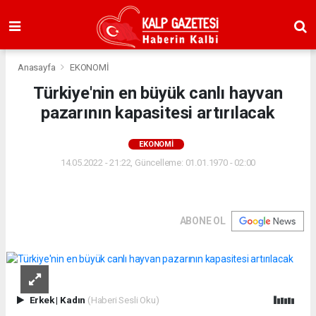
Anasayfa
EKONOMİ
Türkiye'nin en büyük canlı hayvan
pazarının kapasitesi artırılacak
EKONOMİ
14.05.2022 - 21:22, Güncelleme: 01.01.1970 - 02:00
ABONE OL
Erkek
|
Kadın
(Haberi Sesli Oku)