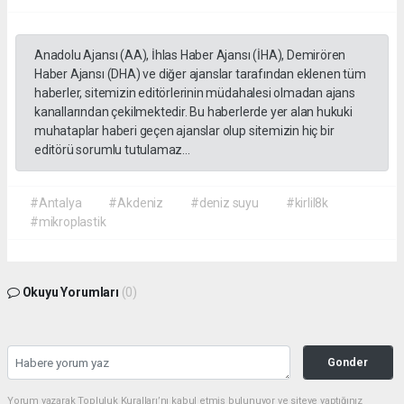
Anadolu Ajansı (AA), İhlas Haber Ajansı (İHA), Demirören
Haber Ajansı (DHA) ve diğer ajanslar tarafından eklenen tüm
haberler, sitemizin editörlerinin müdahalesi olmadan ajans
kanallarından çekilmektedir. Bu haberlerde yer alan hukuki
muhataplar haberi geçen ajanslar olup sitemizin hiç bir
editörü sorumlu tutulamaz...
#Antalya
#Akdeniz
#deniz suyu
#kirlil8k
#mikroplastik
Okuyu Yorumları
(0)
Gonder
Yorum yazarak Topluluk Kuralları’nı kabul etmiş bulunuyor ve siteye yaptığınız