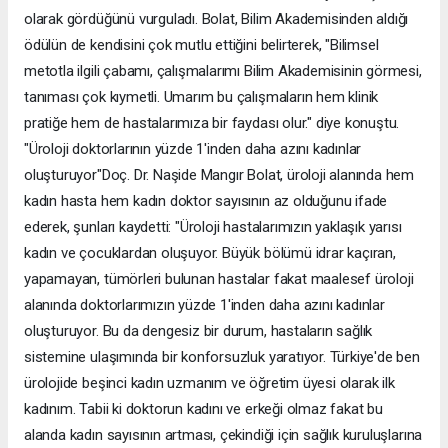
olarak gördüğünü vurguladı. Bolat, Bilim Akademisinden aldığı
ödülün de kendisini çok mutlu ettiğini belirterek, "Bilimsel
metotla ilgili çabamı, çalışmalarımı Bilim Akademisinin görmesi,
tanıması çok kıymetli. Umarım bu çalışmaların hem klinik
pratiğe hem de hastalarımıza bir faydası olur." diye konuştu.
"Üroloji doktorlarının yüzde 1'inden daha azını kadınlar
oluşturuyor"Doç. Dr. Naşide Mangır Bolat, üroloji alanında hem
kadın hasta hem kadın doktor sayısının az olduğunu ifade
ederek, şunları kaydetti: "Üroloji hastalarımızın yaklaşık yarısı
kadın ve çocuklardan oluşuyor. Büyük bölümü idrar kaçıran,
yapamayan, tümörleri bulunan hastalar fakat maalesef üroloji
alanında doktorlarımızın yüzde 1'inden daha azını kadınlar
oluşturuyor. Bu da dengesiz bir durum, hastaların sağlık
sistemine ulaşımında bir konforsuzluk yaratıyor. Türkiye'de ben
ürolojide beşinci kadın uzmanım ve öğretim üyesi olarak ilk
kadınım. Tabii ki doktorun kadını ve erkeği olmaz fakat bu
alanda kadın sayısının artması, çekindiği için sağlık kuruluşlarına