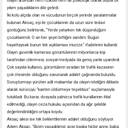
olayın ardından hem fiziksel hem de psikolojik olarak büyük bir
yıkım yaşadıklarını dile getirdi.
İki kolu alçıda olan ve vücudunun birçok yerinde yaralanmalar
bulunan Aksaç, eşi ile çocuklarının da uzun süre tedavi
gördüğünü belirterek, "Yerde yatarken tek düşündüğüm
çocuklarımdı. O an her şeyin bittiğini sandım. Bugün
hayattaysak bunun tek açıklaması mucize." ifadelerini kullandı.
Olayın güvenlik kamerası görüntülerinin milyonlarca kişi
tarafından izlenmesi, sosyal medyada da geniş yankı uyandırdı.
Çok sayıda kullanıcı, görüntülerin sıradan bir trafik kazasının
çok ötesinde olduğunu savunarak adalet çağrısında bulundu.
Soruşturmayı yürüten adli makamlar da olayın niteliğini dikkate
alarak sürücüyü "kasten öldürmeye teşebbüs" suçlamasıyla
tutukladı. Bu karar, dosyada yalnızca trafik kurallarının ihlal
edilmediği, olayın ceza hukuku açısından da ağır şekilde
değerlendirildiğini ortaya koydu.
Aksaç ailesi ise tek beklentilerinin adalet olduğunu söylüyor.
Adem Aksaç, "Bizim yaşadığımız acıyı başka hiçbir anne, baba