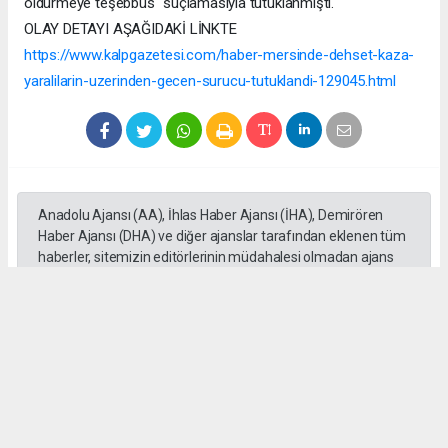
öldürmeye teşebbüs" suçlamasıyla tutuklanmıştı.
OLAY DETAYI AŞAĞIDAKİ LİNKTE
https://www.kalpgazetesi.com/haber-mersinde-dehset-kaza-
yaralilarin-uzerinden-gecen-surucu-tutuklandi-129045.html
Anadolu Ajansı (AA), İhlas Haber Ajansı (İHA), Demirören
Haber Ajansı (DHA) ve diğer ajanslar tarafından eklenen tüm
haberler, sitemizin editörlerinin müdahalesi olmadan ajans
kanallarından çekilmektedir. Bu haberlerde yer alan hukuki
muhataplar haberi geçen ajanslar olup sitemizin hiç bir
editörü sorumlu tutulamaz...
#Mersin
#Motosiklet
#Otomobil
#üzerinden geçti
#Adem Aksaç
#kaza