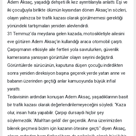
Adem Aksaç, yaşadığı dehşeti ilk kez ayrıntılarıyla anlattı. Eşi ve
iki çocuğuyla birlikte ölümün kıyısından dönen Aksaç'ın sözleri,
olayın yalnızca bir trafik kazası olarak görülmemesi gerektiği
yönündeki tartışmaları yeniden alevlendirdi.
31 Temmuz'da meydana gelen kazada, motosikletiyle ailesini
eve götüren Adem Aksaç'ın kullandığı araca otomobil çarptı.
Çarpışmanın etkisiyle aile fertleri yola savrulurken, güvenlik
kamerasına yansıyan görüntüler olayın seyrini değiştirdi.
Görüntülerde sürücünün, kaputuna düşen çocuğu indirdikten
sonra yeniden direksiyon başına geçerek yerde yatan anne ve
babanın üzerinden geçtiği anlar kamuoyunda büyük infial
yarattı.
Tedavisinin ardından konuşan Adem Aksaç, yaşadıklarının basit
bir trafik kazası olarak değerlendirilemeyeceğini söyledi. "Kaza
olur, insan hata yapabilir. Çarpıp dursaydı hiçbir şey
söylemezdik. 'Allah'tan geldi' der geçerdik. Ama üzerimizden
bilerek geçmesi bizim için kazanın ötesine geçti." diyen Aksaç,