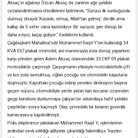
Aksaç'ın ağabeyi Özcan Aksaç da zanlının ağır şekilde
cezalandırılmasını istediklerini belirterek, "Sürücü ilk vurduğunda
durmuş olsaydı 'Kazadır, olmuş, Allah'tan gelmiş.' derdik ama
kalkıp da 3 sefer cana kastediyor. Bir vuruyor, geri dönüp bir
daha eziyor, kaçıp gidiyor." ifadelerini kullandı.
Çağdaşkent Mahallesi'nde Muhammet Raşit Y'nin kullandığı 34
KVA 057 plakalı otomobil, ani manevrayla sola dönüş yaparken
karşı yönden gelen Adem Aksaç idaresindeki 33 CKP 09 plakalı
motosiklete çarpmıştı. Çarpışmanın etkisiyle motosikletteki çift
ve kızı yola savrulmuş, oğlan çocuğu ise otomobilin kaputuna
düşmüştü. Kaputtaki çocuğu indirip yeniden direksiyon başına
geçen sürücü, otomobiliyle yerde yatan karı kocanın üzerinden
geçip kendisini durdurmaya çalışan bir vatandaşa hafif şekilde
çarptıktan sonra kaçmıştı. Olay, çevredeki bir binanın güvenlik
kamerasınca kaydedilmişti.
Polis ekiplerince yakalanan Muhammet Raşit Y., işlemlerinin
ardından sevk edildiği adliyede çıkarıldığı hakimlikçe "kasten