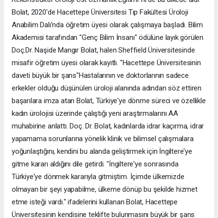
Bolat, 2020'de Hacettepe Üniversitesi Tıp Fakültesi Üroloji
Anabilim Dalı’nda öğretim üyesi olarak çalışmaya başladı. Bilim
Akademisi tarafından "Genç Bilim İnsanı" ödülüne layık görülen
Doç.Dr. Naşide Mangır Bolat, halen Sheffield Üniversitesinde
misafir öğretim üyesi olarak kayıtlı. "Hacettepe Üniversitesinin
daveti büyük bir şans"Hastalarının ve doktorlarının sadece
erkekler olduğu düşünülen üroloji alanında adından söz ettiren
başarılara imza atan Bolat, Türkiye'ye dönme süreci ve özellikle
kadın ürolojisi üzerinde çalıştığı yeni araştırmalarını AA
muhabirine anlattı. Doç. Dr. Bolat, kadınlarda idrar kaçırma, idrar
yapamama sorunlarına yönelik klinik ve bilimsel çalışmalara
yoğunlaştığını, kendini bu alanda geliştirmek için İngiltere'ye
gitme kararı aldığını dile getirdi. "İngiltere'ye sonrasında
Türkiye'ye dönmek kararıyla gitmiştim. İçimde ülkemizde
olmayan bir şeyi yapabilme, ülkeme dönüp bu şekilde hizmet
etme isteği vardı." ifadelerini kullanan Bolat, Hacettepe
Üniversitesinin kendisine teklifte bulunmasını büyük bir şans