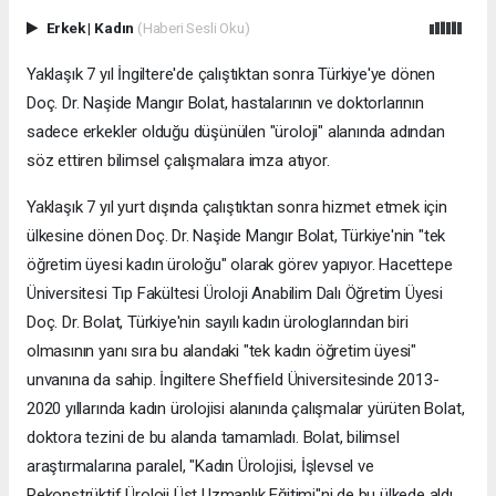
Erkek
|
Kadın
(Haberi Sesli Oku)
Yaklaşık 7 yıl İngiltere'de çalıştıktan sonra Türkiye'ye dönen
Doç. Dr. Naşide Mangır Bolat, hastalarının ve doktorlarının
sadece erkekler olduğu düşünülen "üroloji" alanında adından
söz ettiren bilimsel çalışmalara imza atıyor.
Yaklaşık 7 yıl yurt dışında çalıştıktan sonra hizmet etmek için
ülkesine dönen Doç. Dr. Naşide Mangır Bolat, Türkiye'nin "tek
öğretim üyesi kadın üroloğu" olarak görev yapıyor. Hacettepe
Üniversitesi Tıp Fakültesi Üroloji Anabilim Dalı Öğretim Üyesi
Doç. Dr. Bolat, Türkiye'nin sayılı kadın ürologlarından biri
olmasının yanı sıra bu alandaki "tek kadın öğretim üyesi"
unvanına da sahip. İngiltere Sheffield Üniversitesinde 2013-
2020 yıllarında kadın ürolojisi alanında çalışmalar yürüten Bolat,
doktora tezini de bu alanda tamamladı. Bolat, bilimsel
araştırmalarına paralel, "Kadın Ürolojisi, İşlevsel ve
Rekonstrüktif Üroloji Üst Uzmanlık Eğitimi"ni de bu ülkede aldı.