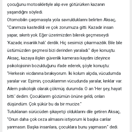
çocuğunu motosikletiyle alıp eve götürürken kazanın
yaşandığını söyledi.
Otomobilin çarpmasıyla yola savrulduklarını belirten Aksaç,
"Canımıza kastedildi ve çok zorumuza gitti. Kazadır insan
yapar, sıkıntı yok. Eğer üzerimizden bilerek geçmeseydi
'Kazadır, insanlık hali.' derdik. Hiç sesimizi çıkarmazdık. Bile bile
üstümüzden geçmesi bizi derinden yaraladı." diye konuştu.
Aksaç, kazaya ilişkin güvenlik kamerası kaydını izleyince
psikolojisinin bozulduğunu ifade ederek, şöyle konuştu:
"Herkesin vicdanına bırakıyorum. İki kolum alçıda, vücudumda
yaralar var. Eşimin, çocuklarımın vücudunda yaralar, kırıklar var.
Ailem psikolojik olarak çökmüş durumda. O an 'Her şey, hayat
bitti.' dedim. Çocuklarım gözümün önüne geldi, onları
düşündüm. Çok şükür bu da bir mucize."
Tutuklanan sürücüden şikayetçi olduklarını dile getiren Aksaç,
"Onun daha çok ceza almasını istiyorum ki başka canlar
yanmasın. Başka insanlara, çocuklara bunu yapmasın." dedi.