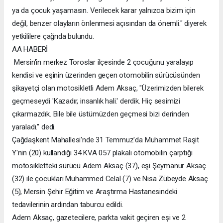
ya da çocuk yaşamasın. Verilecek karar yalnızca bizim için
değil, benzer olayların önlenmesi açısından da önemli." diyerek
yetkililere çağrıda bulundu.
AA HABERİ
Mersin'in merkez Toroslar ilçesinde 2 çocuğunu yaralayıp
kendisi ve eşinin üzerinden geçen otomobilin sürücüsünden
şikayetçi olan motosikletli Adem Aksaç, "Üzerimizden bilerek
geçmeseydi 'Kazadır, insanlık hali.' derdik. Hiç sesimizi
çıkarmazdık. Bile bile üstümüzden geçmesi bizi derinden
yaraladı." dedi.
Çağdaşkent Mahallesi'nde 31 Temmuz'da Muhammet Raşit
Y'nin (20) kullandığı 34 KVA 057 plakalı otomobilin çarptığı
motosikletteki sürücü Adem Aksaç (37), eşi Şeymanur Aksaç
(32) ile çocukları Muhammed Celal (7) ve Nisa Zübeyde Aksaç
(5), Mersin Şehir Eğitim ve Araştırma Hastanesindeki
tedavilerinin ardından taburcu edildi.
Adem Aksaç, gazetecilere, parkta vakit geçiren eşi ve 2