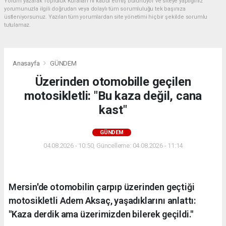
Yorum yazarak Topluluk Kuralları’nı kabul etmiş bulunuyor ve siteye yaptığınız
yorumunuzla ilgili doğrudan veya dolaylı tüm sorumluluğu tek başınıza
üstleniyorsunuz. Yazılan tüm yorumlardan site yönetimi hiçbir şekilde sorumlu
tutulamaz.
Anasayfa
GÜNDEM
Üzerinden otomobille geçilen
motosikletli: "Bu kaza değil, cana
kast"
GÜNDEM
04.08.2026 - 10:50, Güncelleme: 04.08.2026 - 11:14
Mersin'de otomobilin çarpıp üzerinden geçtiği
motosikletli Adem Aksaç, yaşadıklarını anlattı:
"Kaza derdik ama üzerimizden bilerek geçildi."