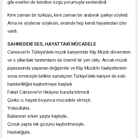
gibi eserleri de kendine özgü yorumuyla seslendirdi.
Kimi zaman bir türküyü, kimi zaman bir arabesk şarkıyı söyledi.
Ama ne söylerse söylesin, sesinde hep kendi hayatından izler
vardı.
SAHNEDEKİ SES, HAYATTAKİ MÜCADELE
Cansever’in Türkiye’deki müzik kariyerinde Klip Müzik döneminin
ve o yıllardaki tanıtımların da önemli bir yeri oldu. Ancak müzik
piyasasında yaşanan değişimler ve Klip Müzik’in faaliyetlerinin
sona ermesiyle birlikte sanatçının Türkiye’deki kariyeri de eski
hareketliliğini kaybetmeye başladı.
Fakat Cansever’in hikâyesi burada bitmedi.
Çünkü o, hayatı boyunca mücadele etmişti.
Yoksullukla…
Babasının erken yaşta kaybıyla…
Çocuk yaşta tek gözünü kaybetmesiyle…
Hastalığıyla…