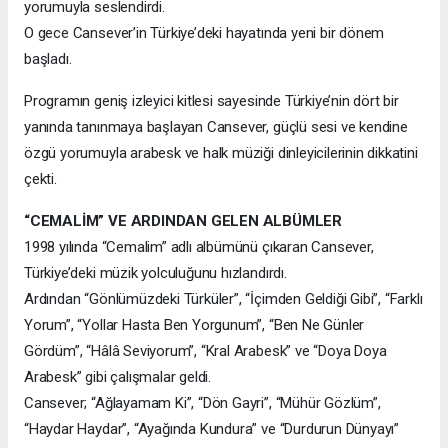
yorumuyla seslendirdi.
O gece Cansever’in Türkiye’deki hayatında yeni bir dönem
başladı.
Programın geniş izleyici kitlesi sayesinde Türkiye’nin dört bir
yanında tanınmaya başlayan Cansever, güçlü sesi ve kendine
özgü yorumuyla arabesk ve halk müziği dinleyicilerinin dikkatini
çekti.
“CEMALİM” VE ARDINDAN GELEN ALBÜMLER
1998 yılında “Cemalim” adlı albümünü çıkaran Cansever,
Türkiye’deki müzik yolculuğunu hızlandırdı.
Ardından “Gönlümüzdeki Türküler”, “İçimden Geldiği Gibi”, “Farklı
Yorum”, “Yollar Hasta Ben Yorgunum”, “Ben Ne Günler
Gördüm”, “Hâlâ Seviyorum”, “Kral Arabesk” ve “Doya Doya
Arabesk” gibi çalışmalar geldi.
Cansever; “Ağlayamam Ki”, “Dön Gayri”, “Mühür Gözlüm”,
“Haydar Haydar”, “Ayağında Kundura” ve “Durdurun Dünyayı”