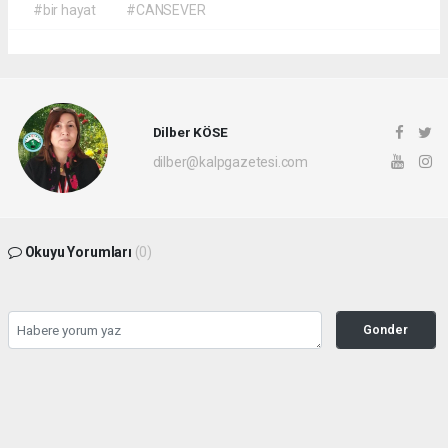
#bir hayat
#CANSEVER
Dilber KÖSE
dilber@kalpgazetesi.com
Okuyu Yorumları
(0)
Gonder
Yorum yazarak Topluluk Kuralları’nı kabul etmiş bulunuyor ve siteye yaptığınız
yorumunuzla ilgili doğrudan veya dolaylı tüm sorumluluğu tek başınıza
üstleniyorsunuz. Yazılan tüm yorumlardan site yönetimi hiçbir şekilde sorumlu
tutulamaz.