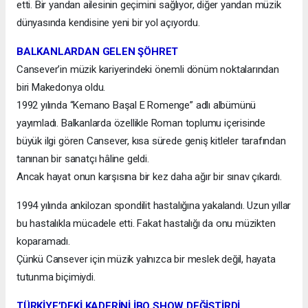
etti. Bir yandan ailesinin geçimini sağlıyor, diğer yandan müzik
dünyasında kendisine yeni bir yol açıyordu.
BALKANLARDAN GELEN ŞÖHRET
Cansever’in müzik kariyerindeki önemli dönüm noktalarından
biri Makedonya oldu.
1992 yılında “Kemano Başal E Romenge” adlı albümünü
yayımladı. Balkanlarda özellikle Roman toplumu içerisinde
büyük ilgi gören Cansever, kısa sürede geniş kitleler tarafından
tanınan bir sanatçı hâline geldi.
Ancak hayat onun karşısına bir kez daha ağır bir sınav çıkardı.
1994 yılında ankilozan spondilit hastalığına yakalandı. Uzun yıllar
bu hastalıkla mücadele etti. Fakat hastalığı da onu müzikten
koparamadı.
Çünkü Cansever için müzik yalnızca bir meslek değil, hayata
tutunma biçimiydi.
TÜRKİYE’DEKİ KADERİNİ İBO SHOW DEĞİŞTİRDİ