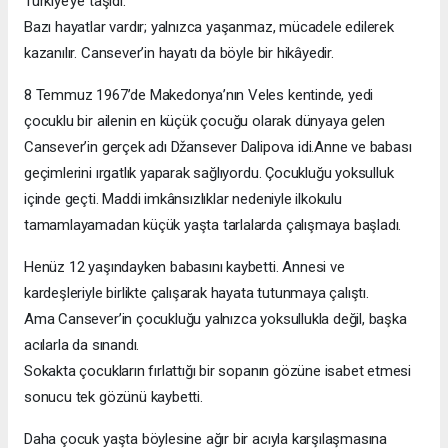
Türkiye’ye taşıdı.
Bazı hayatlar vardır; yalnızca yaşanmaz, mücadele edilerek
kazanılır. Cansever’in hayatı da böyle bir hikâyedir.
8 Temmuz 1967’de Makedonya’nın Veles kentinde, yedi
çocuklu bir ailenin en küçük çocuğu olarak dünyaya gelen
Cansever’in gerçek adı Džansever Dalipova idi.Anne ve babası
geçimlerini ırgatlık yaparak sağlıyordu. Çocukluğu yoksulluk
içinde geçti. Maddi imkânsızlıklar nedeniyle ilkokulu
tamamlayamadan küçük yaşta tarlalarda çalışmaya başladı.
Henüz 12 yaşındayken babasını kaybetti. Annesi ve
kardeşleriyle birlikte çalışarak hayata tutunmaya çalıştı.
Ama Cansever’in çocukluğu yalnızca yoksullukla değil, başka
acılarla da sınandı.
Sokakta çocukların fırlattığı bir sopanın gözüne isabet etmesi
sonucu tek gözünü kaybetti.
Daha çocuk yaşta böylesine ağır bir acıyla karşılaşmasına