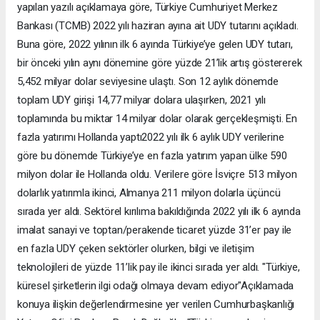
yapılan yazılı açıklamaya göre, Türkiye Cumhuriyet Merkez
Bankası (TCMB) 2022 yılı haziran ayına ait UDY tutarını açıkladı.
Buna göre, 2022 yılının ilk 6 ayında Türkiye’ye gelen UDY tutarı,
bir önceki yılın aynı dönemine göre yüzde 21’lik artış göstererek
5,452 milyar dolar seviyesine ulaştı. Son 12 aylık dönemde
toplam UDY girişi 14,77 milyar dolara ulaşırken, 2021 yılı
toplamında bu miktar 14 milyar dolar olarak gerçekleşmişti. En
fazla yatırımı Hollanda yaptı2022 yılı ilk 6 aylık UDY verilerine
göre bu dönemde Türkiye’ye en fazla yatırım yapan ülke 590
milyon dolar ile Hollanda oldu. Verilere göre İsviçre 513 milyon
dolarlık yatırımla ikinci, Almanya 211 milyon dolarla üçüncü
sırada yer aldı. Sektörel kırılıma bakıldığında 2022 yılı ilk 6 ayında
imalat sanayi ve toptan/perakende ticaret yüzde 31’er pay ile
en fazla UDY çeken sektörler olurken, bilgi ve iletişim
teknolojileri de yüzde 11’lik pay ile ikinci sırada yer aldı. "Türkiye,
küresel şirketlerin ilgi odağı olmaya devam ediyor"Açıklamada
konuya ilişkin değerlendirmesine yer verilen Cumhurbaşkanlığı