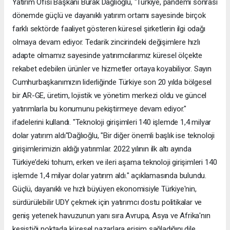
Yatırım Ofisi Başkanı Burak Dağlıoğlu, "Türkiye, pandemi sonrası
dönemde güçlü ve dayanıklı yatırım ortamı sayesinde birçok
farklı sektörde faaliyet gösteren küresel şirketlerin ilgi odağı
olmaya devam ediyor. Tedarik zincirindeki değişimlere hızlı
adapte olmamız sayesinde yatırımcılarımız küresel ölçekte
rekabet edebilen ürünler ve hizmetler ortaya koyabiliyor. Sayın
Cumhurbaşkanımızın liderliğinde Türkiye son 20 yılda bölgesel
bir AR-GE, üretim, lojistik ve yönetim merkezi oldu ve güncel
yatırımlarla bu konumunu pekiştirmeye devam ediyor."
ifadelerini kullandı. "Teknoloji girişimleri 140 işlemde 1,4 milyar
dolar yatırım aldı"Dağlıoğlu, "Bir diğer önemli başlık ise teknoloji
girişimlerimizin aldığı yatırımlar. 2022 yılının ilk altı ayında
Türkiye’deki tohum, erken ve ileri aşama teknoloji girişimleri 140
işlemde 1,4 milyar dolar yatırım aldı." açıklamasında bulundu.
Güçlü, dayanıklı ve hızlı büyüyen ekonomisiyle Türkiye'nin,
sürdürülebilir UDY çekmek için yatırımcı dostu politikalar ve
geniş yetenek havuzunun yanı sıra Avrupa, Asya ve Afrika'nın
kesiştiği noktada küresel pazarlara erişim sağladığını dile