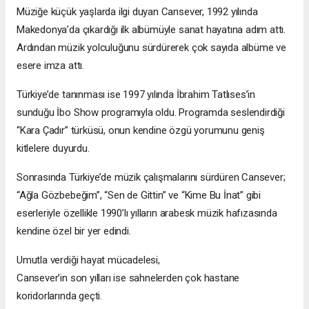
Müziğe küçük yaşlarda ilgi duyan Cansever, 1992 yılında
Makedonya’da çıkardığı ilk albümüyle sanat hayatına adım attı.
Ardından müzik yolculuğunu sürdürerek çok sayıda albüme ve
esere imza attı.
Türkiye’de tanınması ise 1997 yılında İbrahim Tatlıses’in
sunduğu İbo Show programıyla oldu. Programda seslendirdiği
“Kara Çadır” türküsü, onun kendine özgü yorumunu geniş
kitlelere duyurdu.
Sonrasında Türkiye’de müzik çalışmalarını sürdüren Cansever;
“Ağla Gözbebeğim”, “Sen de Gittin” ve “Kime Bu İnat” gibi
eserleriyle özellikle 1990’lı yılların arabesk müzik hafızasında
kendine özel bir yer edindi.
Umutla verdiği hayat mücadelesi,
Cansever’in son yılları ise sahnelerden çok hastane
koridorlarında geçti.