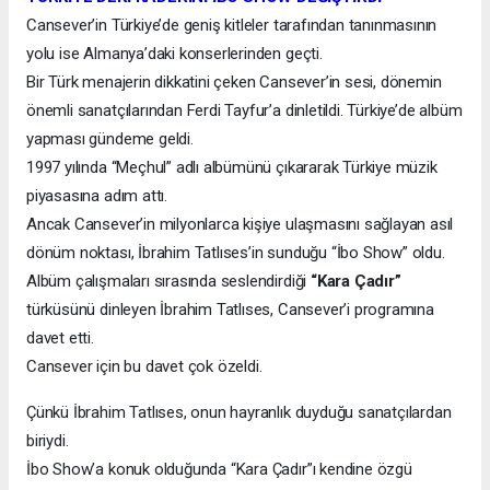
Cansever’in Türkiye’de geniş kitleler tarafından tanınmasının
yolu ise Almanya’daki konserlerinden geçti.
Bir Türk menajerin dikkatini çeken Cansever’in sesi, dönemin
önemli sanatçılarından Ferdi Tayfur’a dinletildi. Türkiye’de albüm
yapması gündeme geldi.
1997 yılında “Meçhul” adlı albümünü çıkararak Türkiye müzik
piyasasına adım attı.
Ancak Cansever’in milyonlarca kişiye ulaşmasını sağlayan asıl
dönüm noktası, İbrahim Tatlıses’in sunduğu “İbo Show” oldu.
Albüm çalışmaları sırasında seslendirdiği
“Kara Çadır”
türküsünü dinleyen İbrahim Tatlıses, Cansever’i programına
davet etti.
Cansever için bu davet çok özeldi.
Çünkü İbrahim Tatlıses, onun hayranlık duyduğu sanatçılardan
biriydi.
İbo Show’a konuk olduğunda “Kara Çadır”ı kendine özgü