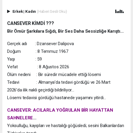
Erkek
|
Kadın
(Haberi Sesli Oku)
CANSEVER KİMDİ ???
Bir Ömür Şarkılara Sığdı, Bir Ses Daha Sessizliğe Karıştı…
Gerçek adı : Dzansever Dalipova
Doğum : 8 Temmuz 1967
Yaşı : 59
Vefat : 8 Ağustos 2026
Ölüm nedeni : Bir süredir mücadele ettiği lösemi
Tedavi : Almanya’da tedavi gördüğü ve 26 Mart
2026’da ilik nakli geçirdiği bildiriliyor...
Lösemi tedavisi gördüğü hastanede yaşamını yitirdi...
CANSEVER: ACILARLA YOĞRULAN BİR HAYATTAN
SAHNELERE
…
Yoksulluğu, kayıpları ve hastalığı göğüsledi; sesini Balkanlardan