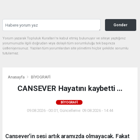
Gonder
Yorum yazarak Topluluk Kuralları’nı kabul etmiş bulunuyor ve siteye yaptığınız
yorumunuzla ilgili doğrudan veya dolaylı tüm sorumluluğu tek başınıza
üstleniyorsunuz. Yazılan tüm yorumlardan site yönetimi hiçbir şekilde sorumlu
tutulamaz.
Anasayfa
BİYOGRAFİ
CANSEVER Hayatını kaybetti ...
BİYOGRAFİ
09.08.2026 - 00:01, Güncelleme: 09.08.2026 - 14:44
Cansever’in sesi artık aramızda olmayacak. Fakat