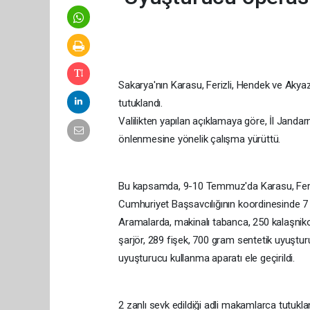
Sakarya'nın Karasu, Ferizli, Hendek ve Akya
tutuklandı.
Valilikten yapılan açıklamaya göre, İl Janda
önlenmesine yönelik çalışma yürüttü.
Bu kapsamda, 9-10 Temmuz'da Karasu, Feriz
Cumhuriyet Başsavcılığının koordinesinde 7 ş
Aramalarda, makinalı tabanca, 250 kalaşnikof
şarjör, 289 fişek, 700 gram sentetik uyuştur
uyuşturucu kullanma aparatı ele geçirildi.
2 zanlı sevk edildiği adli makamlarca tutukla