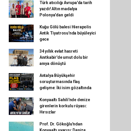
Türk atıcılığı Avrupa'da tarih
yazdı! Altın madalya
Polonya'dan geldi
Kuğu Gölü balesi Hierapolis
Antik Tiyatrosu'nda büyüleyici
gece
34 yıllık evlat hasreti
Anıtkabir'de umut dolu bir
anıya dönüştü
Antalya Büyükşehir
soruşturmasında flaş
gelişme: İki isim gözaltında
Konyaaltı Sahili'nde denize
girenlerin korkulu rüyası:
Hırsızlar
Prof. Dr. Gökoğlu'ndan
Konyaaltı uyarısı: Denize