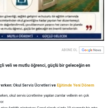
ABONE OL
çli veli ve mutlu öğrenci, güçlü bir geleceğin en
irerken:
Okul Servis Ücretleri
ve
Eğitimde Yeni Dönem
ırken, okul servis ücretlerine yapılan zamlar velilerin en çok
or.
e göre farklılık gösteriyor. Genel olarak yüzde 10 civarında bir artış