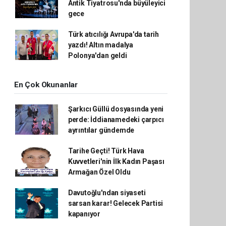
Antik Tiyatrosu'nda büyüleyici
gece
Türk atıcılığı Avrupa'da tarih
yazdı! Altın madalya
Polonya'dan geldi
En Çok Okunanlar
Şarkıcı Güllü dosyasında yeni
perde: İddianamedeki çarpıcı
ayrıntılar gündemde
Tarihe Geçti! Türk Hava
Kuvvetleri'nin İlk Kadın Paşası
Armağan Özel Oldu
Davutoğlu'ndan siyaseti
sarsan karar! Gelecek Partisi
kapanıyor