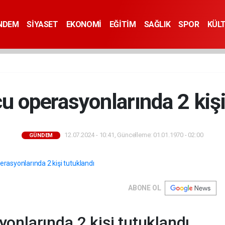
NDEM
SİYASET
EKONOMİ
EĞİTİM
SAĞLIK
SPOR
KÜL
 operasyonlarında 2 kişi
12.07.2024 - 10:41, Güncelleme: 01.01.1970 - 02:00
GÜNDEM
ABONE OL
nlarında 2 kişi tutuklandı