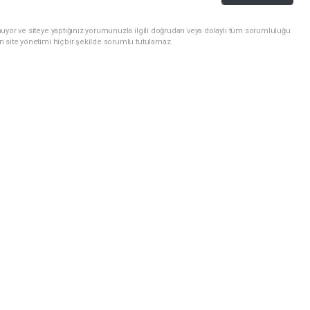
uyor ve siteye yaptığınız yorumunuzla ilgili doğrudan veya dolaylı tüm sorumluluğu
n site yönetimi hiçbir şekilde sorumlu tutulamaz.