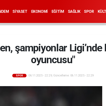
NDEM
SİYASET
EKONOMİ
EĞİTİM
SAĞLIK
SPOR
KÜL
en, şampiyonlar Ligi’nde h
oyuncusu"
06.11.2025 - 22:29, Güncelleme: 06.11.2025 - 22:29
SPOR