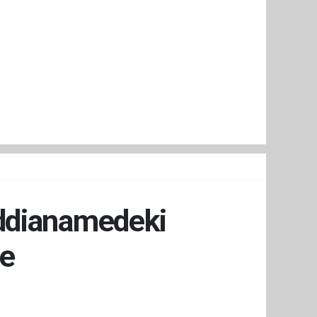
İddianamedeki
de