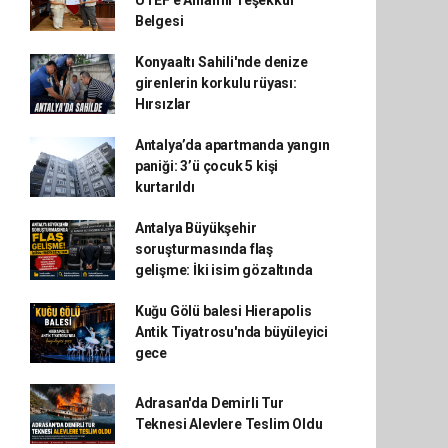
UTEF'e Anlamlı Teşekkür
Belgesi
Konyaaltı Sahili'nde denize
girenlerin korkulu rüyası:
Hırsızlar
Antalya’da apartmanda yangın
paniği: 3’ü çocuk 5 kişi
kurtarıldı
Antalya Büyükşehir
soruşturmasında flaş
gelişme: İki isim gözaltında
Kuğu Gölü balesi Hierapolis
Antik Tiyatrosu'nda büyüleyici
gece
Adrasan'da Demirli Tur
Teknesi Alevlere Teslim Oldu