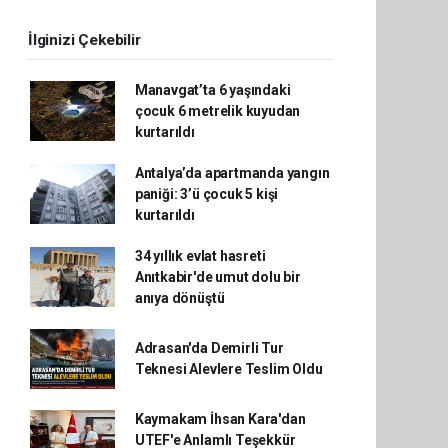
İlginizi Çekebilir
Manavgat’ta 6 yaşındaki
çocuk 6 metrelik kuyudan
kurtarıldı
Antalya’da apartmanda yangın
paniği: 3’ü çocuk 5 kişi
kurtarıldı
34 yıllık evlat hasreti
Anıtkabir'de umut dolu bir
anıya dönüştü
Adrasan'da Demirli Tur
Teknesi Alevlere Teslim Oldu
Kaymakam İhsan Kara'dan
UTEF'e Anlamlı Teşekkür