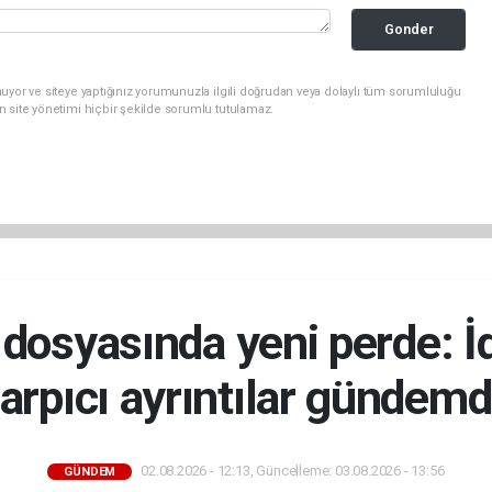
Gonder
uyor ve siteye yaptığınız yorumunuzla ilgili doğrudan veya dolaylı tüm sorumluluğu
n site yönetimi hiçbir şekilde sorumlu tutulamaz.
ü dosyasında yeni perde: 
arpıcı ayrıntılar gündem
02.08.2026 - 12:13, Güncelleme: 03.08.2026 - 13:56
GÜNDEM