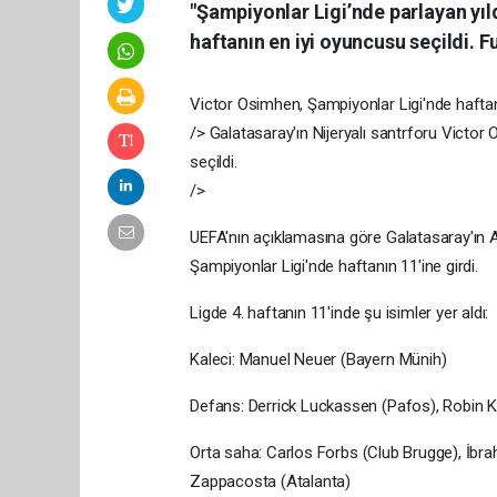
"Şampiyonlar Ligi’nde parlayan yı
haftanın en iyi oyuncusu seçildi. F
Victor
Osimhen,
Şampiyonlar
Ligi'nde
hafta
/> Galatasaray'ın
Nijeryalı
santrforu
Victor
seçildi.
/>
UEFA'nın
açıklamasına
göre
Galatasaray'ın
A
Şampiyonlar
Ligi'nde
haftanın
11'ine
girdi.
Ligde
4.
haftanın
11'inde
şu
isimler
yer
aldı:
Kaleci:
Manuel
Neuer
(Bayern
Münih)
Defans:
Derrick
Luckassen
(Pafos),
Robin
Orta
saha:
Carlos
Forbs
(Club
Brugge),
İbr
Zappacosta
(Atalanta)