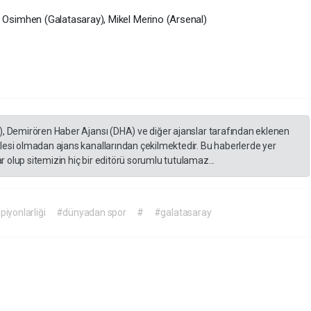
r
Osimhen
(Galatasaray),
Mikel
Merino
(Arsenal)
), Demirören Haber Ajansı (DHA) ve diğer ajanslar tarafından eklenen
lesi olmadan ajans kanallarından çekilmektedir. Bu haberlerde yer
 olup sitemizin hiç bir editörü sorumlu tutulamaz...
iyonlarliği
#dünyadan spor
#
#galatasaray