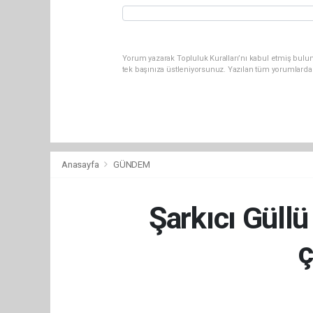
Yorum yazarak Topluluk Kuralları’nı kabul etmiş bulun
tek başınıza üstleniyorsunuz. Yazılan tüm yorumlarda
Anasayfa
GÜNDEM
Şarkıcı Güll
ç