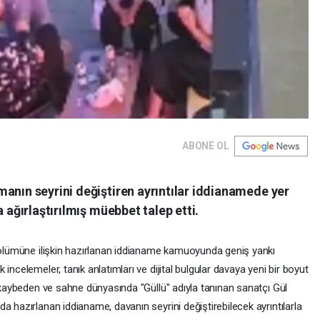
ABONE OL
anın seyrini değiştiren ayrıntılar iddianamede yer
a ağırlaştırılmış müebbet talep etti.
n ölümüne ilişkin hazırlanan iddianame kamuoyunda geniş yankı
incelemeler, tanık anlatımları ve dijital bulgular davaya yeni bir boyut
ı kaybeden ve sahne dünyasında "Güllü" adıyla tanınan sanatçı Gül
a hazırlanan iddianame, davanın seyrini değiştirebilecek ayrıntılarla