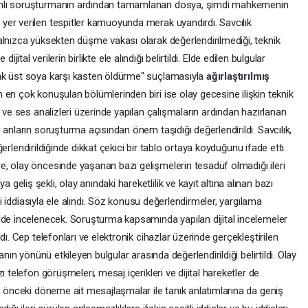
amlı soruşturmanın ardından tamamlanan dosya, şimdi mahkemenin
er verilen tespitler kamuoyunda merak uyandırdı. Savcılık
alnızca yüksekten düşme vakası olarak değerlendirilmediği, teknik
 dijital verilerin birlikte ele alındığı belirtildi. Elde edilen bulgular
ak üst soya karşı kasten öldürme" suçlamasıyla
ağırlaştırılmış
n en çok konuşulan bölümlerinden biri ise olay gecesine ilişkin teknik
 ve ses analizleri üzerinde yapılan çalışmaların ardından hazırlanan
anların soruşturma açısından önem taşıdığı değerlendirildi. Savcılık,
değerlendirildiğinde dikkat çekici bir tablo ortaya koyduğunu ifade etti.
, olay öncesinde yaşanan bazı gelişmelerin tesadüf olmadığı ileri
liş şekli, olay anındaki hareketlilik ve kayıt altına alınan bazı
eği iddiasıyla ele alındı. Söz konusu değerlendirmeler, yargılama
lde incelenecek. Soruşturma kapsamında yapılan dijital incelemeler
dı. Cep telefonları ve elektronik cihazlar üzerinde gerçekleştirilen
anın yönünü etkileyen bulgular arasında değerlendirildiği belirtildi. Olay
 telefon görüşmeleri, mesaj içerikleri ve dijital hareketler de
n önceki döneme ait mesajlaşmalar ile tanık anlatımlarına da geniş