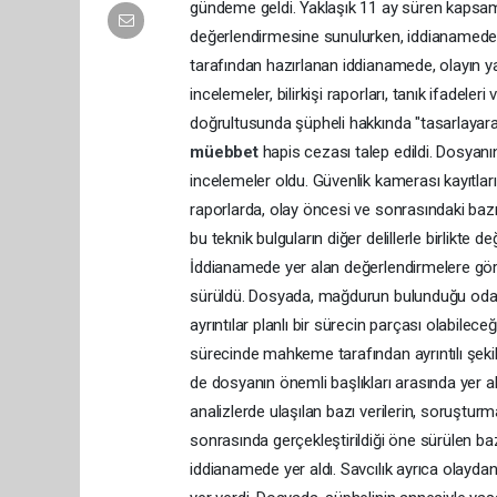
gündeme geldi. Yaklaşık 11 ay süren kaps
değerlendirmesine sunulurken, iddianamede y
tarafından hazırlanan iddianamede, olayın y
incelemeler, bilirkişi raporları, tanık ifadeleri ve
doğrultusunda şüpheli hakkında "tasarlayar
müebbet
hapis cezası talep edildi. Dosyanı
incelemeler oldu. Güvenlik kamerası kayıtları
raporlarda, olay öncesi ve sonrasındaki bazı 
bu teknik bulguların diğer delillerle birlikte 
İddianamede yer alan değerlendirmelere göre
sürüldü. Dosyada, mağdurun bulunduğu odaya ge
ayrıntılar planlı bir sürecin parçası olabilec
sürecinde mahkeme tarafından ayrıntılı şeki
de dosyanın önemli başlıkları arasında yer al
analizlerde ulaşılan bazı verilerin, soruşturm
sonrasında gerçekleştirildiği öne sürülen bazı
iddianamede yer aldı. Savcılık ayrıca olayda