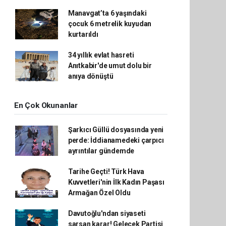
Manavgat’ta 6 yaşındaki
çocuk 6 metrelik kuyudan
kurtarıldı
34 yıllık evlat hasreti
Anıtkabir'de umut dolu bir
anıya dönüştü
En Çok Okunanlar
Şarkıcı Güllü dosyasında yeni
perde: İddianamedeki çarpıcı
ayrıntılar gündemde
Tarihe Geçti! Türk Hava
Kuvvetleri'nin İlk Kadın Paşası
Armağan Özel Oldu
Davutoğlu'ndan siyaseti
sarsan karar! Gelecek Partisi