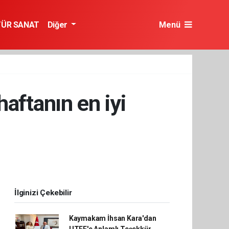
TÜR SANAT
Diğer
Menü
aftanın en iyi
İlginizi Çekebilir
Kaymakam İhsan Kara'dan