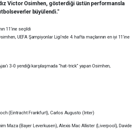
ldız Victor Osimhen, gösterdiği üstün performansla
utbolseverler büyülendi."
nın
11'ine
seçildi
Osimhen,
UEFA
Şampiyonlar
Ligi'nde
4.
hafta
maçlarının
en
iyi
11'ine
jax'ı
3-0
yendiği
karşılaşmada
"hat-trick"
yapan
Osimhen,
Koch
(Eintracht
Frankfurt),
Carlos
Augusto
(Inter)
ahim
Maza
(Bayer
Leverkusen),
Alexis
Mac
Allister
(Liverpool),
Davide