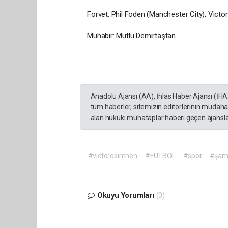
Forvet:
Phil
Foden
(Manchester
City),
Victo
Muhabir:
Mutlu
Demirtaştan
Anadolu Ajansı (AA), İhlas Haber Ajansı (İHA
tüm haberler, sitemizin editörlerinin müdaha
alan hukuki muhataplar haberi geçen ajanslar
#victorosimhen
#FUTBOL
#spor
#şamp
Okuyu Yorumları
(0)