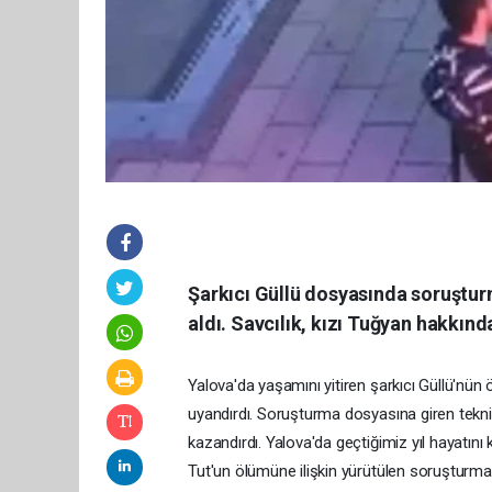
Şarkıcı Güllü dosyasında soruşturm
aldı. Savcılık, kızı Tuğyan hakkınd
Yalova'da yaşamını yitiren şarkıcı Güllü'nü
uyandırdı. Soruşturma dosyasına giren teknik 
kazandırdı. Yalova'da geçtiğimiz yıl hayatın
Tut'un ölümüne ilişkin yürütülen soruşturmad