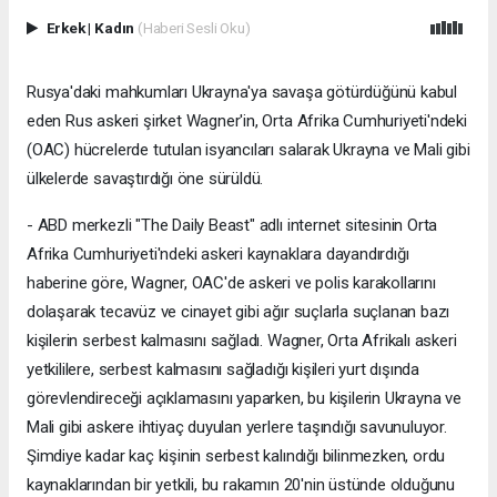
Erkek
|
Kadın
(Haberi Sesli Oku)
Rusya'daki mahkumları Ukrayna'ya savaşa götürdüğünü kabul
eden Rus askeri şirket Wagner'in, Orta Afrika Cumhuriyeti'ndeki
(OAC) hücrelerde tutulan isyancıları salarak Ukrayna ve Mali gibi
ülkelerde savaştırdığı öne sürüldü.
- ABD merkezli "The Daily Beast" adlı internet sitesinin Orta
Afrika Cumhuriyeti'ndeki askeri kaynaklara dayandırdığı
haberine göre, Wagner, OAC'de askeri ve polis karakollarını
dolaşarak tecavüz ve cinayet gibi ağır suçlarla suçlanan bazı
kişilerin serbest kalmasını sağladı. Wagner, Orta Afrikalı askeri
yetkililere, serbest kalmasını sağladığı kişileri yurt dışında
görevlendireceği açıklamasını yaparken, bu kişilerin Ukrayna ve
Mali gibi askere ihtiyaç duyulan yerlere taşındığı savunuluyor.
Şimdiye kadar kaç kişinin serbest kalındığı bilinmezken, ordu
kaynaklarından bir yetkili, bu rakamın 20'nin üstünde olduğunu