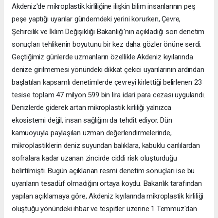
Akdeniz'de mikroplastik kirliliğine ilişkin bilim insanlarının peş
peşe yaptığı uyarılar gündemdeki yerini korurken, Çevre,
Şehircilik ve İklim Değişikliği Bakanlığı'nın açıkladığı son denetim
sonuçları tehlikenin boyutunu bir kez daha gözler önüne serdi.
Geçtiğimiz günlerde uzmanların özellikle Akdeniz kıyılarında
denize girilmemesi yönündeki dikkat çekici uyarılarının ardından
başlatılan kapsamlı denetimlerde çevreyi kirlettiği belirlenen 23
tesise toplam 47 milyon 599 bin lira idari para cezası uygulandı.
Denizlerde giderek artan mikroplastik kirliliği yalnızca
ekosistemi değil, insan sağlığını da tehdit ediyor. Dün
kamuoyuyla paylaşılan uzman değerlendirmelerinde,
mikroplastiklerin deniz suyundan balıklara, kabuklu canlılardan
sofralara kadar uzanan zincirde ciddi risk oluşturduğu
belirtilmişti. Bugün açıklanan resmi denetim sonuçları ise bu
uyarıların tesadüf olmadığını ortaya koydu. Bakanlık tarafından
yapılan açıklamaya göre, Akdeniz kıyılarında mikroplastik kirliliği
oluştuğu yönündeki ihbar ve tespitler üzerine 1 Temmuz'dan