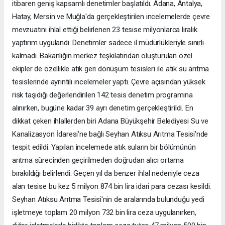
itibaren geniş kapsamlı denetimler başlatıldı. Adana, Antalya,
Hatay, Mersin ve Muğla'da gerçekleştirilen incelemelerde çevre
mevzuatını ihlal ettiği belirlenen 23 tesise milyonlarca liralık
yaptırım uygulandı. Denetimler sadece il müdürlükleriyle sınırlı
kalmadı. Bakanlığın merkez teşkilatından oluşturulan özel
ekipler de özellikle atık geri dönüşüm tesisleri ile atık su arıtma
tesislerinde ayrıntılı incelemeler yaptı. Çevre açısından yüksek
risk taşıdığı değerlendirilen 142 tesis denetim programına
alınırken, bugüne kadar 39 ayrı denetim gerçekleştirildi. En
dikkat çeken ihlallerden biri Adana Büyükşehir Belediyesi Su ve
Kanalizasyon İdaresi'ne bağlı Seyhan Atıksu Arıtma Tesisi'nde
tespit edildi. Yapılan incelemede atık suların bir bölümünün
arıtma sürecinden geçirilmeden doğrudan alıcı ortama
bırakıldığı belirlendi. Geçen yıl da benzer ihlal nedeniyle ceza
alan tesise bu kez 5 milyon 874 bin lira idari para cezası kesildi.
Seyhan Atıksu Arıtma Tesisi'nin de aralarında bulunduğu yedi
işletmeye toplam 20 milyon 732 bin lira ceza uygulanırken,