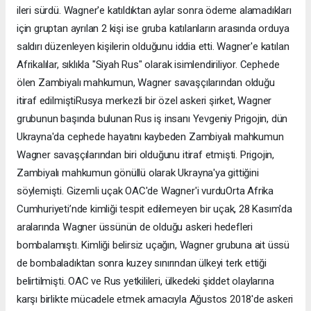
ileri sürdü. Wagner'e katıldıktan aylar sonra ödeme alamadıkları
için gruptan ayrılan 2 kişi ise gruba katılanların arasında orduya
saldırı düzenleyen kişilerin olduğunu iddia etti. Wagner'e katılan
Afrikalılar, sıklıkla "Siyah Rus" olarak isimlendiriliyor. Cephede
ölen Zambiyalı mahkumun, Wagner savaşçılarından olduğu
itiraf edilmiştiRusya merkezli bir özel askeri şirket, Wagner
grubunun başında bulunan Rus iş insanı Yevgeniy Prigojin, dün
Ukrayna'da cephede hayatını kaybeden Zambiyalı mahkumun
Wagner savaşçılarından biri olduğunu itiraf etmişti. Prigojin,
Zambiyalı mahkumun gönüllü olarak Ukrayna'ya gittiğini
söylemişti. Gizemli uçak OAC'de Wagner'i vurduOrta Afrika
Cumhuriyeti’nde kimliği tespit edilemeyen bir uçak, 28 Kasım'da
aralarında Wagner üssünün de olduğu askeri hedefleri
bombalamıştı. Kimliği belirsiz uçağın, Wagner grubuna ait üssü
de bombaladıktan sonra kuzey sınırından ülkeyi terk ettiği
belirtilmişti. OAC ve Rus yetkilileri, ülkedeki şiddet olaylarına
karşı birlikte mücadele etmek amacıyla Ağustos 2018'de askeri