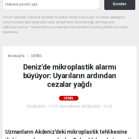
Gonder
Yorum yazarak Topluluk Kuralları’nı kabul etmiş bulunuyor ve siteye yaptığınız
yorumunuzla ilgili doğrudan veya dolaylı tüm sorumluluğu tek başınıza
üstleniyorsunuz. Yazılan tüm yorumlardan site yönetimi hiçbir şekilde sorumlu
tutulamaz.
Anasayfa
GENEL
Deniz'de mikroplastik alarmı
büyüyor: Uyarıların ardından
cezalar yağdı
GENEL
05.08.2026 - 11:07, Güncelleme: 05.08.2026 - 12:51
Uzmanların Akdeniz'deki mikroplastik tehlikesine