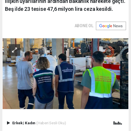
ilişkin uyarılarının ardından Bakanlık harekete geçti.
Beş ilde 23 tesise 47,6 milyon lira ceza kesildi.
ABONE OL
Erkek
|
Kadın
(Haberi Sesli Oku)