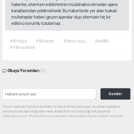
haberler, sitemizin editörlerinin müdahalesi olmadan ajans
kanallarından çekilmektedir. Bu haberlerde yer alan hukuki
muhataplar haberi geçen ajanslar olup sitemizin hiç bir
editörü sorumlu tutulamaz...
#Antalya
#Akdeniz
#deniz suyu
#kirlil8k
#mikroplastik
Okuyu Yorumları
(0)
Gonder
Yorum yazarak Topluluk Kuralları’nı kabul etmiş bulunuyor ve siteye yaptığınız
yorumunuzla ilgili doğrudan veya dolaylı tüm sorumluluğu tek başınıza
üstleniyorsunuz. Yazılan tüm yorumlardan site yönetimi hiçbir şekilde sorumlu
tutulamaz.