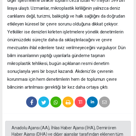
diğer işletmelerle birlikte toplam ceza tutarı 47 milyon 599 bin
liraya ulaştı. Uzmanlar, mikroplastik kirliliğinin yalnızca deniz
canlılarını değil, turizmi, balıkçılığı ve halk sağlığını da doğrudan
etkileyen küresel bir çevre sorunu olduğuna dikkat çekiyor.
Yetkililer ise denizleri kirleten işletmelere yönelik denetimlerin
önümüzdeki süreçte daha da sıklaştırılacağını ve çevre
mevzuatını ihlal edenlere taviz verilmeyeceğini vurguluyor. Dün
bilim insanlarının yaptığı uyarılarla gündeme taşınan
mikroplastik tehlikesi, bugün açıklanan resmi denetim
sonuçlarıyla yeni bir boyut kazandı. Akdeniz'de çevrenin
korunması için hem denetimlerin hem de toplumun çevre
bilincinin artırılması gerektiği bir kez daha ortaya çıktı.
Anadolu Ajansı (AA), İhlas Haber Ajansı (İHA), Demirören
Haber Ajansı (DHA) ve diğer ajanslar tarafından eklenen tüm