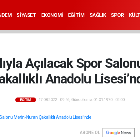
NDEM
SİYASET
EKONOMİ
EĞİTİM
SAĞLIK
SPOR
KÜL
ılıyla Açılacak Spor Salo
akallıklı Anadolu Lisesi’n
17.08.2022 - 09:46, Güncelleme: 01.01.1970 - 02:00
EĞİTİM
ABONE OL