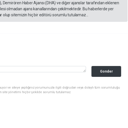
), Demirören Haber Ajansı (DHA) ve diğer ajanslar tarafından eklenen
lesi olmadan ajans kanallarından çekilmektedir. Bu haberlerde yer
 olup sitemizin hiç bir editörü sorumlu tutulamaz...
Gonder
uyor ve siteye yaptığınız yorumunuzla ilgili doğrudan veya dolaylı tüm sorumluluğu
n site yönetimi hiçbir şekilde sorumlu tutulamaz.