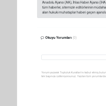
Anadolu Ajansı (AA), İhlas Haber Ajansı (İHA
tüm haberler, sitemizin editörlerinin müdaha
alan hukuki muhataplar haberi geçen ajanslar
Okuyu Yorumları
(0)
Yorum yazarak Topluluk Kuralları’nı kabul etmiş bulun
tek başınıza üstleniyorsunuz. Yazılan tüm yorumlarda