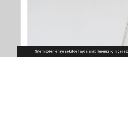
Sitemizden en iyi şekilde faydalanabilmeniz için çerezl