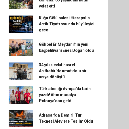
can aldı! 65 yaşındaki kadın
vefat etti
Kuğu Gölü balesi Hierapolis
Antik Tiyatrosu'nda büyüleyici
gece
Gökbel Er Meydanı'nın yeni
başpehlivanı Enes Doğan oldu
34 yıllık evlat hasreti
Anıtkabir'de umut dolu bir
anıya dönüştü
Türk atıcılığı Avrupa'da tarih
yazdı! Altın madalya
Polonya'dan geldi
Adrasan'da Demirli Tur
Teknesi Alevlere Teslim Oldu