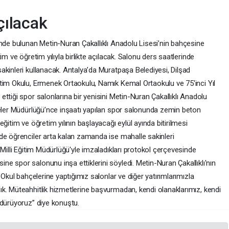
açılacak
’nde bulunan Metin-Nuran Çakallıklı Anadolu Lisesi’nin bahçesine
im ve öğretim yılıyla birlikte açılacak. Salonu ders saatlerinde
akinleri kullanacak. Antalya’da Muratpaşa Belediyesi, Dilşad
tim Okulu, Ermenek Ortaokulu, Namık Kemal Ortaokulu ve 75'inci Yıl
ttiği spor salonlarına bir yenisini Metin-Nuran Çakallıklı Anadolu
çeler Müdürlüğü’nce inşaatı yapılan spor salonunda zemin beton
ğitim ve öğretim yılının başlayacağı eylül ayında bitirilmesi
de öğrenciler arta kalan zamanda ise mahalle sakinleri
 Milli Eğitim Müdürlüğü'yle imzaladıkları protokol çerçevesinde
e spor salonunu inşa ettiklerini söyledi. Metin-Nuran Çakallıklı'nın
"Okul bahçelerine yaptığımız salonlar ve diğer yatırımlarımızla
k. Müteahhitlik hizmetlerine başvurmadan, kendi olanaklarımız, kendi
rdürüyoruz” diye konuştu.