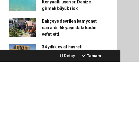
Konyaaltı uyarısı: Denize
girmek büyük risk
Bahçeye devrilen kamyonet
can aldı! 65 yaşındaki kadın
vefat etti
34 yıllık evlat hasreti
Anıtkabir'de umut dolu bir
Detay
Tamam
anıya dönüştü
Türk atıcılığı Avrupa'da tarih
yazdı! Altın madalya
Polonya'dan geldi
Adrasan'da Demirli Tur
Teknesi Alevlere Teslim Oldu
Antalya Büyükşehir
soruşturmasında flaş
gelişme: İki isim gözaltında