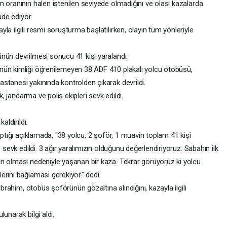
 oranının halen istenilen seviyede olmadığını ve olası kazalarda
ade ediyor.
la ilgili resmi soruşturma başlatılırken, olayın tüm yönleriyle
nün devrilmesi sonucu 41 kişi yaralandı.
nün kimliği öğrenilemeyen 38 ADF 410 plakalı yolcu otobüsü,
stanesi yakınında kontrolden çıkarak devrildi.
k, jandarma ve polis ekipleri sevk edildi.
aldırıldı.
aptığı açıklamada, "38 yolcu, 2 şoför, 1 muavin toplam 41 kişi
 sevk edildi. 3 ağır yaralımızın olduğunu değerlendiriyoruz. Sabahın ilk
n olması nedeniyle yaşanan bir kaza. Tekrar görüyoruz ki yolcu
rini bağlaması gerekiyor." dedi.
ibrahim, otobüs şoförünün gözaltına alındığını, kazayla ilgili
unarak bilgi aldı.