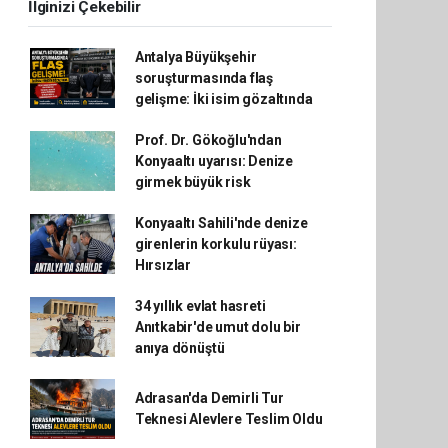
İlginizi Çekebilir
Antalya Büyükşehir
soruşturmasında flaş
gelişme: İki isim gözaltında
Prof. Dr. Gökoğlu'ndan
Konyaaltı uyarısı: Denize
girmek büyük risk
Konyaaltı Sahili'nde denize
girenlerin korkulu rüyası:
Hırsızlar
34 yıllık evlat hasreti
Anıtkabir'de umut dolu bir
anıya dönüştü
Adrasan'da Demirli Tur
Teknesi Alevlere Teslim Oldu