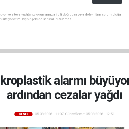
uyor ve siteye yaptığınız yorumunuzla ilgili doğrudan veya dolaylı tüm sorumluluğu
n site yönetimi hiçbir şekilde sorumlu tutulamaz.
kroplastik alarmı büyüyor
ardından cezalar yağdı
05.08.2026 - 11:07, Güncelleme: 05.08.2026 - 12:51
GENEL