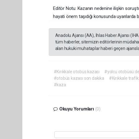
Editör Notu: Kazanın nedenine ilişkin soruşt
hayati önem taşıdığı konusunda uyarılarda 
Anadolu Ajansı (AA), İhlas Haber Ajansı (İHA
tüm haberler, sitemizin editörlerinin müdaha
alan hukuki muhataplar haberi geçen ajanslar
#Kırıkkale otobüs kazası
#yolcu otobüsü dev
#otobüs kazası son dakika
#Kırıkkale trafi
#kaza
Okuyu Yorumları
(0)