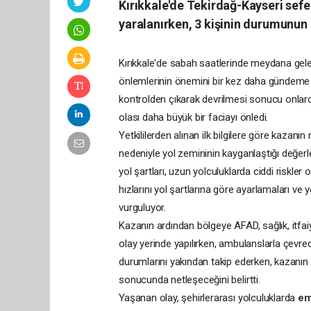
Kırıkkale'de Tekirdağ-Kayseri sefe
yaralanırken, 3 kişinin durumunun a
Kırıkkale'de sabah saatlerinde meydana gelen
önlemlerinin önemini bir kez daha gündeme 
kontrolden çıkarak devrilmesi sonucu onlarca 
olası daha büyük bir faciayı önledi.
Yetkililerden alınan ilk bilgilere göre kazanı
nedeniyle yol zemininin kayganlaştığı değerl
yol şartları, uzun yolculuklarda ciddi riskler
hızlarını yol şartlarına göre ayarlamaları ve
vurguluyor.
Kazanın ardından bölgeye AFAD, sağlık, itfaiye
olay yerinde yapılırken, ambulanslarla çevredeki
durumlarını yakından takip ederken, kazanın
sonucunda netleşeceğini belirtti.
Yaşanan olay, şehirlerarası yolculuklarda
em