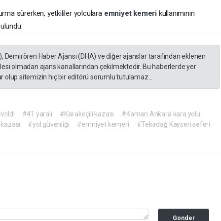
urma sürerken, yetkililer yolculara
emniyet kemeri
kullanımının
bulundu.
), Demirören Haber Ajansı (DHA) ve diğer ajanslar tarafından eklenen
lesi olmadan ajans kanallarından çekilmektedir. Bu haberlerde yer
 olup sitemizin hiç bir editörü sorumlu tutulamaz...
rildi
#41 yaralı
#Karakeçili kazası
#Kaman Ankara kara yolu
k kazası
#yol güvenliği
#emniyet kemeri
#Tekirdağ Kayseri seferi
Gonder