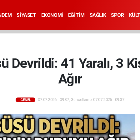
NDEM
SİYASET
EKONOMİ
EĞİTİM
SAĞLIK
SPOR
KÜL
ü Devrildi: 41 Yaralı, 3 K
Ağır
07.07.2026 - 09:37, Güncelleme: 07.07.2026 - 09:37
GENEL