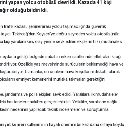
rini yapan yolcu otobüsü devrildi. Kazada 41 kişi
ğır olduğu bildirildi.
 trafik kazası, şehirlerarası yolcu taşımacılığında güvenlik
taşıdı. Tekirdağ'dan Kayseri'ye doğru seyreden yolcu otobüsünün
kişi yaralanırken, olay yerine sevk edilen ekiplerin hızlı müdahalesi
n meydana geldiği bölgede sabahın erken saatlerinde etkili olan kırağı
endiriliyor. Özellikle yaz mevsiminde sürücülerin beklemediği hava ve
 oluşturabiliyor. Uzmanlar, sürücülerin hava koşullarını dikkate alarak
 yolcuların emniyet kemerlerini mutlaka takmaları gerektiğini
, jandarma ve polis ekipleri sevk edildi. Yaralılara ilk müdahaleler
 hastanelere nakilleri gerçekleştirildi. Yetkililer, yaralıların sağlık
 kesin nedeninin yapılacak teknik incelemeler ve soruşturma
niyet kemeri
kullanımının hayati önemini bir kez daha ortaya koydu.