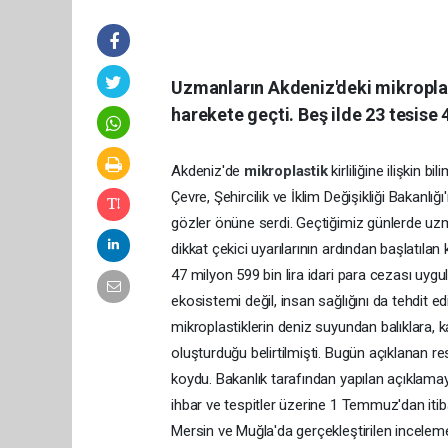
Uzmanların Akdeniz'deki mikroplast
harekete geçti. Beş ilde 23 tesise 4
Akdeniz'de
mikroplastik
kirliliğine ilişkin 
Çevre, Şehircilik ve İklim Değişikliği Bakanlı
gözler önüne serdi. Geçtiğimiz günlerde uzm
dikkat çekici uyarılarının ardından başlatılan
47 milyon 599 bin lira idari para cezası uygu
ekosistemi değil, insan sağlığını da tehdit
mikroplastiklerin deniz suyundan balıklara, k
oluşturduğu belirtilmişti. Bugün açıklanan r
koydu. Bakanlık tarafından yapılan açıklama
ihbar ve tespitler üzerine 1 Temmuz'dan itib
Mersin ve Muğla'da gerçekleştirilen inceleme