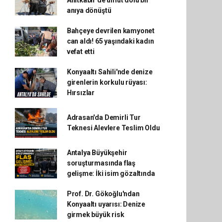
Anıtkabir'de umut dolu bir
anıya dönüştü
Bahçeye devrilen kamyonet
can aldı! 65 yaşındaki kadın
vefat etti
Konyaaltı Sahili'nde denize
girenlerin korkulu rüyası:
Hırsızlar
Adrasan'da Demirli Tur
Teknesi Alevlere Teslim Oldu
Antalya Büyükşehir
soruşturmasında flaş
gelişme: İki isim gözaltında
Prof. Dr. Gökoğlu'ndan
Konyaaltı uyarısı: Denize
girmek büyük risk