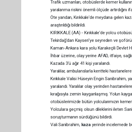
Trafik uzmanları, otobüslerde kemer kullanım
yaralanma riskini önemli ölçüde artırdığını if
Öte yandan, Kırıkkale'de meydana gelen kazay
araştırıldığı bildirildi.
KIRIKKALE (AA) - Kırıkkale'de yolcu otobüsü
Tekirdağ'dan Kayseri'ye seyreden ve şoförü
Kaman-Ankara kara yolu Karakeçili Devlet Ha
İhbar üzerine, olay yerine AFAD, itfaiye, sağlı
Kazada 3'ü ağır 41 kişi yaralandı.
Yaralılar, ambulanslarla kentteki hastanelere k
Kırıkkale Valisi Hüseyin Engin Sarıibrahim, y
yaralandı. Yaralılar olay yerinden hastanelere
kırağısıyla zemin kayganlaşmış. Yolun kayga
otobüslerimizde bütün yolcularımızın kemerle
Yolculara geçmiş olsun dileklerini ileten Sarı
soruşturmanın sürdüğünü bildirdi.
Vali Sarıibrahim,
kaza
yerinde incelemede bul