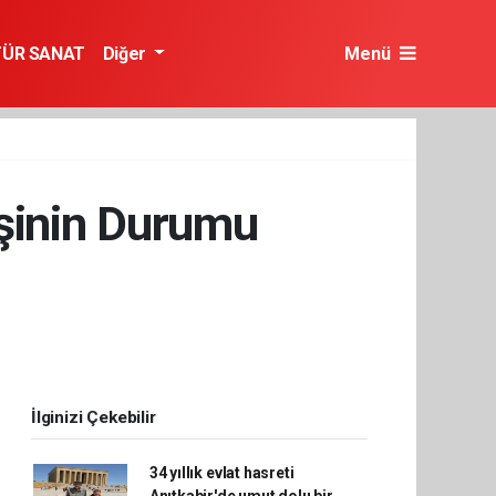
TÜR SANAT
Diğer
Menü
işinin Durumu
İlginizi Çekebilir
34 yıllık evlat hasreti