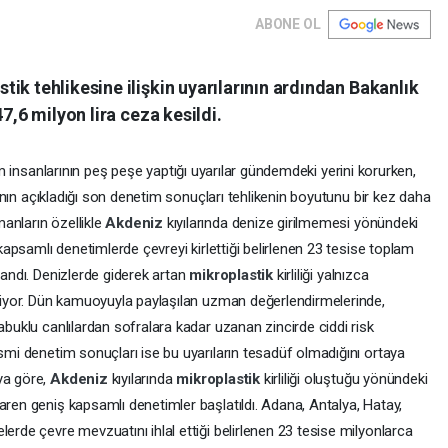
ABONE OL
ik tehlikesine ilişkin uyarılarının ardından Bakanlık
7,6 milyon lira ceza kesildi.
bilim insanlarının peş peşe yaptığı uyarılar gündemdeki yerini korurken,
ğı'nın açıkladığı son denetim sonuçları tehlikenin boyutunu bir kez daha
anların özellikle
Akdeniz
kıyılarında denize girilmemesi yönündeki
 kapsamlı denetimlerde çevreyi kirlettiği belirlenen 23 tesise toplam
landı. Denizlerde giderek artan
mikroplastik
kirliliği yalnızca
 ediyor. Dün kamuoyuyla paylaşılan uzman değerlendirmelerinde,
abuklu canlılardan sofralara kadar uzanan zincirde ciddi risk
esmi denetim sonuçları ise bu uyarıların tesadüf olmadığını ortaya
ya göre,
Akdeniz
kıyılarında
mikroplastik
kirliliği oluştuğu yönündeki
aren geniş kapsamlı denetimler başlatıldı. Adana, Antalya, Hatay,
lerde çevre mevzuatını ihlal ettiği belirlenen 23 tesise milyonlarca