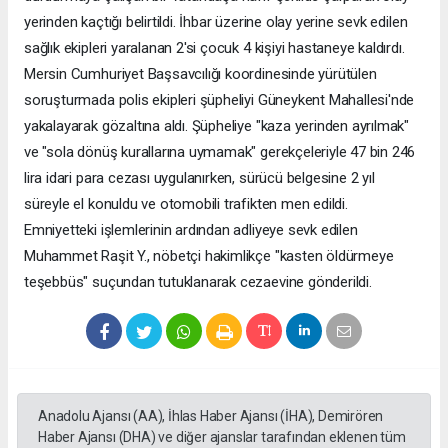
yerinden kaçtığı belirtildi. İhbar üzerine olay yerine sevk edilen
sağlık ekipleri yaralanan 2'si çocuk 4 kişiyi hastaneye kaldırdı.
Mersin Cumhuriyet Başsavcılığı koordinesinde yürütülen
soruşturmada polis ekipleri şüpheliyi Güneykent Mahallesi'nde
yakalayarak gözaltına aldı. Şüpheliye "kaza yerinden ayrılmak"
ve "sola dönüş kurallarına uymamak" gerekçeleriyle 47 bin 246
lira idari para cezası uygulanırken, sürücü belgesine 2 yıl
süreyle el konuldu ve otomobili trafikten men edildi.
Emniyetteki işlemlerinin ardından adliyeye sevk edilen
Muhammet Raşit Y., nöbetçi hakimlikçe "kasten öldürmeye
teşebbüs" suçundan tutuklanarak cezaevine gönderildi.
Anadolu Ajansı (AA), İhlas Haber Ajansı (İHA), Demirören
Haber Ajansı (DHA) ve diğer ajanslar tarafından eklenen tüm