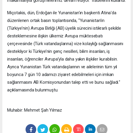
makamlarıyla görüşmelerimiz devam ediyor." ifadelerini kullandı.
Miçotakis, dün, Erdoğan ile Yunanistan'ın başkenti Atina'da
düzenlenen ortak basın toplantısında, "Yunanistan’ın
(Türkiye'nin) Avrupa Birliği (AB) üyelik sürecini istikrarlı şekilde
desteklemesine ilişkin ülkemiz Avrupa müktesebatı
çerçevesinde (Türk vatandaşlarına) vize kolaylığı sağlanmasını
destekliyor ki Türkiye’nin genç nesilleri, bilim insanları, iş
insanları, öğrenciler Avrupa’yla daha yakın ilişkiler kurabilsin.
Ayrıca Yunanistan Türk vatandaşlarının ve ailelerinin tüm yıl
boyunca 7 gün 10 adamızı ziyaret edebilmeleri için imkan
sağlanmasını AB Komisyonundan talep etti ve bunu sağladı."
açıklamasında bulunmuştu.
Muhabir: Mehmet Şah Yılmaz