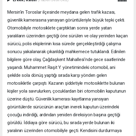
Mersin'in Toroslar ilçesinde meydana gelen trafik kazası,
güvenlik kamerasına yansıyan görüntüleriyle büyük tepki çekti.
Otomobiliyle motosiklete çarptıktan sonra yerde yatan
yaralıların üzerinden geçtiği öne sürülen ve olay yerinden kaçan
sürücü, polis ekiplerinin kısa sürede gerçekleştirdiği çalışma
sonucu yakalanarak çıkarıldığı mahkemece tutuklandı. Edinilen
bilgilere göre olay, Çağdaşkent Mahallesi'nde gece saatlerinde
yaşandı. Muhammet Raşit Y. yönetimindeki otomobil, ani
şekilde sola dönüş yaptığı sırada karşı yönden gelen
motosikletle çarpıştı. Kazanın şiddetiyle motosiklette bulunan
kişiler yola savrulurken, çocuklardan biri otomobilin kaputunun
üzerine düştü. Güvenlik kamerası kayıtlarına yansıyan
görüntülerde sürücünün araçtan inerek kaputun üzerindeki
çocuğu indirdiği, ardından yeniden direksiyon başına geçtiği
görüldü. İddiaya göre sürücü, bu sırada yerde bulunan iki
yaralının üzerinden otomobiliyle geçti. Kendisini durdurmaya