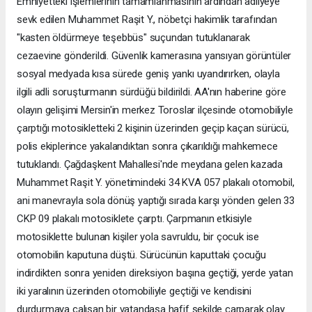
Emniyetteki işlemlerinin tamamlanmasının ardından adliyeye
sevk edilen Muhammet Raşit Y., nöbetçi hakimlik tarafından
"kasten öldürmeye teşebbüs" suçundan tutuklanarak
cezaevine gönderildi. Güvenlik kamerasına yansıyan görüntüler
sosyal medyada kısa sürede geniş yankı uyandırırken, olayla
ilgili adli soruşturmanın sürdüğü bildirildi. AA'nın haberine göre
olayın gelişimi Mersin'in merkez Toroslar ilçesinde otomobiliyle
çarptığı motosikletteki 2 kişinin üzerinden geçip kaçan sürücü,
polis ekiplerince yakalandıktan sonra çıkarıldığı mahkemece
tutuklandı. Çağdaşkent Mahallesi'nde meydana gelen kazada
Muhammet Raşit Y. yönetimindeki 34 KVA 057 plakalı otomobil,
ani manevrayla sola dönüş yaptığı sırada karşı yönden gelen 33
CKP 09 plakalı motosiklete çarptı. Çarpmanın etkisiyle
motosiklette bulunan kişiler yola savruldu, bir çocuk ise
otomobilin kaputuna düştü. Sürücünün kaputtaki çocuğu
indirdikten sonra yeniden direksiyon başına geçtiği, yerde yatan
iki yaralının üzerinden otomobiliyle geçtiği ve kendisini
durdurmaya çalışan bir vatandaşa hafif şekilde çarparak olay