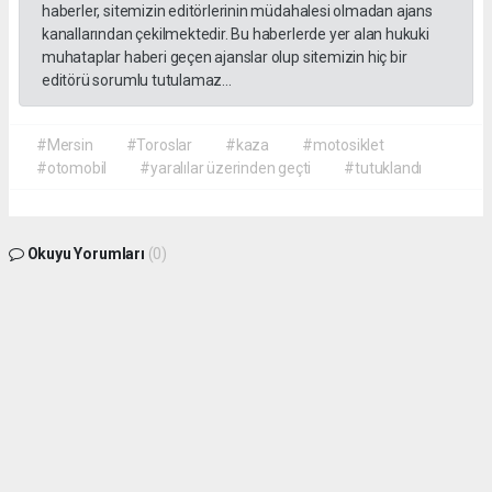
haberler, sitemizin editörlerinin müdahalesi olmadan ajans
kanallarından çekilmektedir. Bu haberlerde yer alan hukuki
muhataplar haberi geçen ajanslar olup sitemizin hiç bir
editörü sorumlu tutulamaz...
#Mersin
#Toroslar
#kaza
#motosiklet
#otomobil
#yaralılar üzerinden geçti
#tutuklandı
Okuyu Yorumları
(0)
Gonder
Yorum yazarak Topluluk Kuralları’nı kabul etmiş bulunuyor ve siteye yaptığınız
yorumunuzla ilgili doğrudan veya dolaylı tüm sorumluluğu tek başınıza
üstleniyorsunuz. Yazılan tüm yorumlardan site yönetimi hiçbir şekilde sorumlu
tutulamaz.