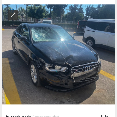
Erkek
|
Kadın
(Haberi Sesli Oku)