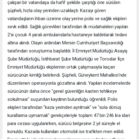
çalışan bir vatandaşa da hafif şekilde çarptığı öne sürülen
şüpheli, hızla olay yerinden uzaklaştı. Kazayı gören
vatandaşların ihbarı üzerine olay yerine polis ve sağlık ekipleri
sevk edildi. Sağlık görevlileri tarafından ilk müdahaleleri yapılan
2'si çocuk 4 yaralı ambulanslarla hastaneye kaldırılarak tedavi
altına alındı. Olayın ardından Mersin Cumhuriyet Başsavcılığı
tarafından soruşturma başlatıldı. İl Emniyet Müdürlüğü Asayiş
Şube Müdürlüğü, İstihbarat Şube Müdürlüğü ve Toroslar İlçe
Emniyet Müdürlüğü ekiplerinin ortak çalışmasıyla kaçan
sürücünün kimliği belirlendi. Şüpheli, Güneykent Mahallesi'nde
düzenlenen operasyonla gözaltına alındı. Yapılan incelemelerde
sürücünün daha önce "genel güvenliğin kasten tehlikeye
sokulması" suçundan kaydının bulunduğu öğrenildi. Polis
ekipleri tarafından "kaza yerinden ayrılmak" ve "sola dönüş
kurallarına uymamak" gerekçeleriyle toplam 47 bin 246 lira idari
para cezası uygulanırken, sürücü belgesine 2 yıl süreyle el
konuldu. Kazada kullanılan otomobil ise trafikten men edildi.