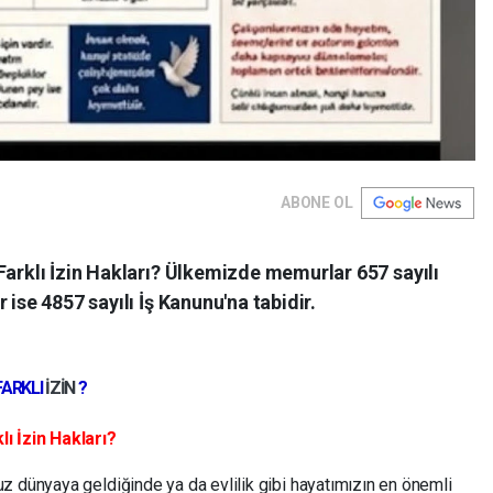
ABONE OL
Farklı İzin Hakları? Ülkemizde memurlar 657 sayılı
 ise 4857 sayılı İş Kanunu'na tabidir.
FARKLI
İZİN
?
ı İzin Hakları?
z dünyaya geldiğinde ya da evlilik gibi hayatımızın en önemli