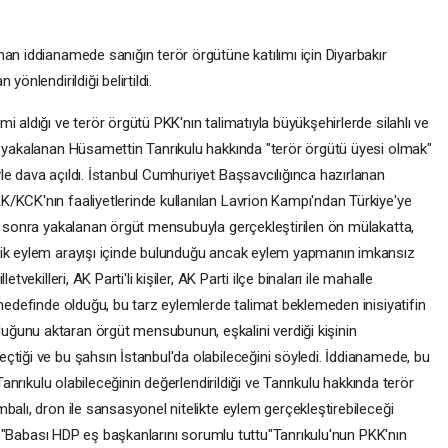
an iddianamede sanığın terör örgütüne katılımı için Diyarbakır
önlendirildiği belirtildi.
 aldığı ve terör örgütü PKK'nın talimatıyla büyükşehirlerde silahlı ve
a yakalanan Hüsamettin Tanrıkulu hakkında "terör örgütü üyesi olmak"
le dava açıldı. İstanbul Cumhuriyet Başsavcılığınca hazırlanan
/KCK'nın faaliyetlerinde kullanılan Lavrion Kampı'ndan Türkiye'ye
en sonra yakalanan örgüt mensubuyla gerçekleştirilen ön mülakatta,
lik eylem arayışı içinde bulunduğu ancak eylem yapmanın imkansız
tvekilleri, AK Parti'li kişiler, AK Parti ilçe binaları ile mahalle
 hedefinde olduğu, bu tarz eylemlerde talimat beklemeden inisiyatifin
ğunu aktaran örgüt mensubunun, eşkalini verdiği kişinin
çtiği ve bu şahsın İstanbul'da olabileceğini söyledi. İddianamede, bu
 Tanrıkulu olabileceğinin değerlendirildiği ve Tanrıkulu hakkında terör
balı, dron ile sansasyonel nitelikte eylem gerçekleştirebileceği
dı. "Babası HDP eş başkanlarını sorumlu tuttu"Tanrıkulu'nun PKK'nın