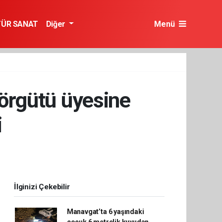
TÜR SANAT
Diğer
Menü
 örgütü üyesine
i
İlginizi Çekebilir
Manavgat’ta 6 yaşındaki