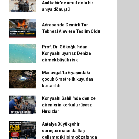
Anıtkabir'de umut dolu bir
anıya dönüştü
Adrasan'da Demirli Tur
Teknesi Alevlere Teslim Oldu
Prof. Dr. Gökoğlu'ndan
Konyaaltı uyarısı: Denize
girmek büyük risk
Manavgat’ta 6 yaşındaki
çocuk 6 metrelik kuyudan
kurtarıldı
Konyaaltı Sahili'nde denize
girenlerin korkulu rüyası:
Hırsızlar
Antalya Büyükşehir
soruşturmasında flaş
gelişme: İki isim gözaltında