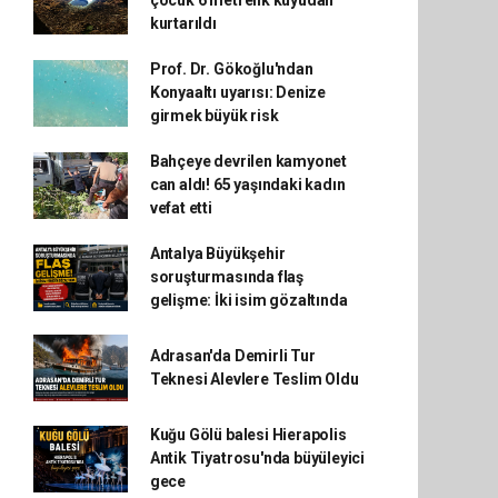
çocuk 6 metrelik kuyudan
kurtarıldı
Prof. Dr. Gökoğlu'ndan
Konyaaltı uyarısı: Denize
girmek büyük risk
Bahçeye devrilen kamyonet
can aldı! 65 yaşındaki kadın
vefat etti
Antalya Büyükşehir
soruşturmasında flaş
gelişme: İki isim gözaltında
Adrasan'da Demirli Tur
Teknesi Alevlere Teslim Oldu
Kuğu Gölü balesi Hierapolis
Antik Tiyatrosu'nda büyüleyici
gece