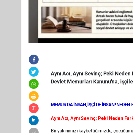
Aynı Acı, Aynı Sevinç; Peki Neden 
Devlet Memurları Kanunu'na, işçiler
MEMUR DA İNSAN, İŞÇİ DE İNSAN ! NEDEN 
Aynı Acı, Aynı Sevinç; Peki Neden Farkl
Bir yakınımızı kaybettiğimizde, çocuğumu