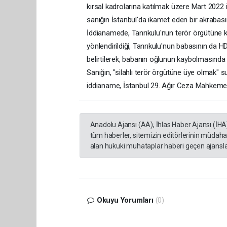
kırsal kadrolarına katılmak üzere Mart 2022 it
sanığın İstanbul'da ikamet eden bir akrabasın
İddianamede, Tanrıkulu'nun terör örgütüne ka
yönlendirildiği, Tanrıkulu'nun babasının da H
belirtilerek, babanın oğlunun kaybolmasında 
Sanığın, "silahlı terör örgütüne üye olmak" s
iddianame, İstanbul 29. Ağır Ceza Mahkemes
Anadolu Ajansı (AA), İhlas Haber Ajansı (İHA
tüm haberler, sitemizin editörlerinin müdaha
alan hukuki muhataplar haberi geçen ajanslar
Okuyu Yorumları
(0)