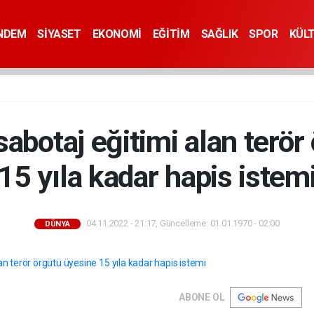
NDEM
SİYASET
EKONOMİ
EĞİTİM
SAĞLIK
SPOR
KÜL
sabotaj eğitimi alan terör
15 yıla kadar hapis istem
04.11.2022 - 21:17, Güncelleme: 01.01.1970 - 02:00
DÜNYA
ABONE OL