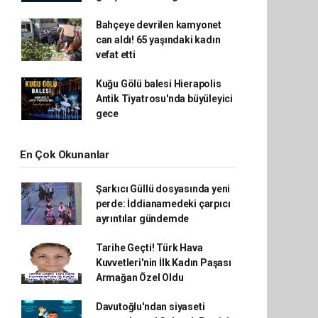
Bahçeye devrilen kamyonet
can aldı! 65 yaşındaki kadın
vefat etti
Kuğu Gölü balesi Hierapolis
Antik Tiyatrosu'nda büyüleyici
gece
En Çok Okunanlar
Şarkıcı Güllü dosyasında yeni
perde: İddianamedeki çarpıcı
ayrıntılar gündemde
Tarihe Geçti! Türk Hava
Kuvvetleri'nin İlk Kadın Paşası
Armağan Özel Oldu
Davutoğlu'ndan siyaseti