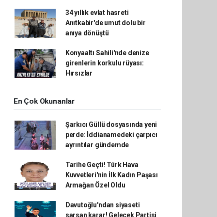
34 yıllık evlat hasreti
Anıtkabir'de umut dolu bir
anıya dönüştü
Konyaaltı Sahili'nde denize
girenlerin korkulu rüyası:
Hırsızlar
En Çok Okunanlar
Şarkıcı Güllü dosyasında yeni
perde: İddianamedeki çarpıcı
ayrıntılar gündemde
Tarihe Geçti! Türk Hava
Kuvvetleri'nin İlk Kadın Paşası
Armağan Özel Oldu
Davutoğlu'ndan siyaseti
sarsan karar! Gelecek Partisi