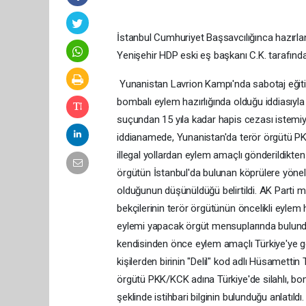
İstanbul Cumhuriyet Başsavcılığınca hazırlan
Yenişehir HDP eski eş başkanı C.K. tarafından y
Yunanistan Lavrion Kampı'nda sabotaj eğitimi
bombalı eylem hazırlığında olduğu iddiasıyl
suçundan 15 yıla kadar hapis cezası istemiy
iddianamede, Yunanistan'da terör örgütü PKK
illegal yollardan eylem amaçlı gönderildikt
örgütün İstanbul'da bulunan köprülere yöne
olduğunun düşünüldüğü belirtildi. AK Parti mille
bekçilerinin terör örgütünün öncelikli eylem
eylemi yapacak örgüt mensuplarında bulundu
kendisinden önce eylem amaçlı Türkiye'ye ge
kişilerden birinin "Delil" kod adlı Hüsamettin
örgütü PKK/KCK adına Türkiye'de silahlı, bom
şeklinde istihbari bilginin bulunduğu anlatıl