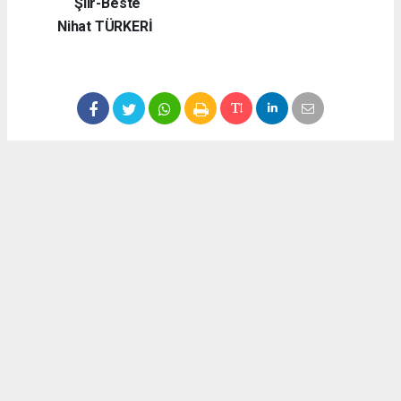
Şiir-Beste
Nihat TÜRKERİ
Yazıya ifade bırak !
Bu yazıya hiç ifade kullanılmamış ilk ifadeyi siz kullanın.
Nihat TÜRKERİ - Tüm Yazıları
Okuyucu Yorumları
(0)