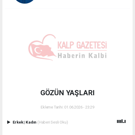
GÖZÜN YAŞLARI
Ekleme Tarihi: 01.06.2026 - 23:29
Erkek
|
Kadın
(Haberi Sesli Oku)