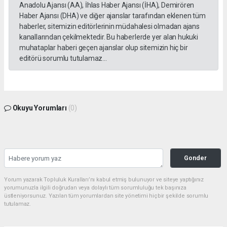
Anadolu Ajansı (AA), İhlas Haber Ajansı (İHA), Demirören
Haber Ajansı (DHA) ve diğer ajanslar tarafından eklenen tüm
haberler, sitemizin editörlerinin müdahalesi olmadan ajans
kanallarından çekilmektedir. Bu haberlerde yer alan hukuki
muhataplar haberi geçen ajanslar olup sitemizin hiç bir
editörü sorumlu tutulamaz...
Okuyu Yorumları
(0)
Gonder
Yorum yazarak Topluluk Kuralları’nı kabul etmiş bulunuyor ve siteye yaptığınız
yorumunuzla ilgili doğrudan veya dolaylı tüm sorumluluğu tek başınıza
üstleniyorsunuz. Yazılan tüm yorumlardan site yönetimi hiçbir şekilde sorumlu
tutulamaz.