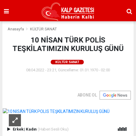
Anasayfa
KÜLTÜR SANAT
10 NİSAN TÜRK POLİS
TEŞKİLATIMIZIN KURULUŞ GÜNÜ
KÜLTÜR SANAT
08.04.2022 - 23:21, Güncelleme: 01.01.1970 - 02:00
ABONE OL
Erkek
|
Kadın
(Haberi Sesli Oku)