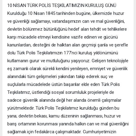
10 NİSAN TÜRK POLİS TEŞKİLATIMIZIN KURULUŞ GÜNÜ
Kurulduğu 10 Nisan 1845 tarihinden bugüne, ülkemizde huzur
ve güvenliği sağlamayı, vatandaşımızın can ve mal güvenliğini,
devletin bölünmez bütünlüğünü hedef alan tehdit ve tehlikelere
karşı mücadele etmeyi kendisine vazife edinen ve gücünü
kanunlardan, desteğini de halktan alan geçmişi şanla ve şerefle
dolu Türk Polis Teşkilatımızın 177’nci kuruluş yıldönümünü
kutlamanın gurur ve mutluluğunu yaşıyoruz. Gelişen teknolojiyle
eş zamanlı olarak sürekli kendini yenileyen, emniyet ve güvenlik
alanındaki tüm gelişmeleri yakından takip ederek suç ve
suçlularla mücadelede üstün başarılar elde eden Türk Polis
Teşkilatımız, üstlendiği sosyal sorumluluk projeleriyle de
sadece güvenlik alanında değil her alanda önemli çalışmalar
yürütmektedir. Türk Polis Teşkilatımız kurulduğu günden bu
yana; devletin bekası, kamu düzeninin sağlanması, huzur ve
barış ortamının korunması yanında halkın can ve mal güvenliğini
sağlamak için fedakârca çalışmaktadır. Cumhuriyetimizin