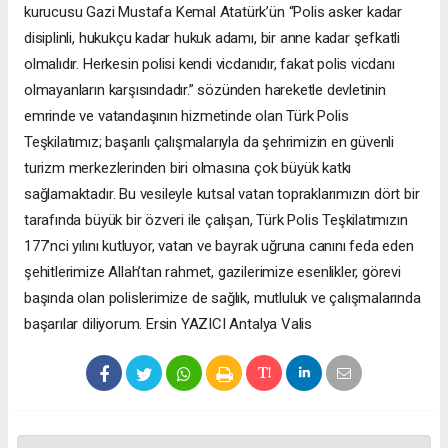
kurucusu Gazi Mustafa Kemal Atatürk’ün “Polis asker kadar
disiplinli, hukukçu kadar hukuk adamı, bir anne kadar şefkatli
olmalıdır. Herkesin polisi kendi vicdanıdır, fakat polis vicdanı
olmayanların karşısındadır.” sözünden hareketle devletinin
emrinde ve vatandaşının hizmetinde olan Türk Polis
Teşkilatımız; başarılı çalışmalarıyla da şehrimizin en güvenli
turizm merkezlerinden biri olmasına çok büyük katkı
sağlamaktadır. Bu vesileyle kutsal vatan topraklarımızın dört bir
tarafında büyük bir özveri ile çalışan, Türk Polis Teşkilatımızın
177’nci yılını kutluyor, vatan ve bayrak uğruna canını feda eden
şehitlerimize Allah’tan rahmet, gazilerimize esenlikler, görevi
başında olan polislerimize de sağlık, mutluluk ve çalışmalarında
başarılar diliyorum. Ersin YAZICI Antalya Valis