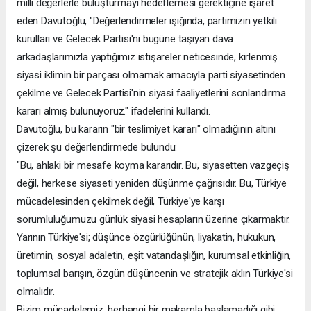
milli değerlerle buluşturmayı hedeflemesi gerektiğine işaret
eden Davutoğlu, "Değerlendirmeler ışığında, partimizin yetkili
kurulları ve Gelecek Partisi'ni bugüne taşıyan dava
arkadaşlarımızla yaptığımız istişareler neticesinde, kirlenmiş
siyasi iklimin bir parçası olmamak amacıyla parti siyasetinden
çekilme ve Gelecek Partisi'nin siyasi faaliyetlerini sonlandırma
kararı almış bulunuyoruz." ifadelerini kullandı.
Davutoğlu, bu kararın "bir teslimiyet kararı" olmadığının altını
çizerek şu değerlendirmede bulundu:
"Bu, ahlaki bir mesafe koyma kararıdır. Bu, siyasetten vazgeçiş
değil, herkese siyaseti yeniden düşünme çağrısıdır. Bu, Türkiye
mücadelesinden çekilmek değil, Türkiye'ye karşı
sorumluluğumuzu günlük siyasi hesapların üzerine çıkarmaktır.
Yarının Türkiye'si; düşünce özgürlüğünün, liyakatin, hukukun,
üretimin, sosyal adaletin, eşit vatandaşlığın, kurumsal etkinliğin,
toplumsal barışın, özgün düşüncenin ve stratejik aklın Türkiye'si
olmalıdır.
Bizim mücadelemiz, herhangi bir makamla başlamadığı gibi