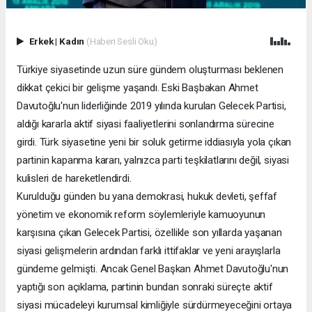
Erkek
|
Kadın
(Haberi Sesli Oku)
Türkiye siyasetinde uzun süre gündem oluşturması beklenen
dikkat çekici bir gelişme yaşandı. Eski Başbakan Ahmet
Davutoğlu'nun liderliğinde 2019 yılında kurulan Gelecek Partisi,
aldığı kararla aktif siyasi faaliyetlerini sonlandırma sürecine
girdi. Türk siyasetine yeni bir soluk getirme iddiasıyla yola çıkan
partinin kapanma kararı, yalnızca parti teşkilatlarını değil, siyasi
kulisleri de hareketlendirdi.
Kurulduğu günden bu yana demokrasi, hukuk devleti, şeffaf
yönetim ve ekonomik reform söylemleriyle kamuoyunun
karşısına çıkan Gelecek Partisi, özellikle son yıllarda yaşanan
siyasi gelişmelerin ardından farklı ittifaklar ve yeni arayışlarla
gündeme gelmişti. Ancak Genel Başkan Ahmet Davutoğlu'nun
yaptığı son açıklama, partinin bundan sonraki süreçte aktif
siyasi mücadeleyi kurumsal kimliğiyle sürdürmeyeceğini ortaya