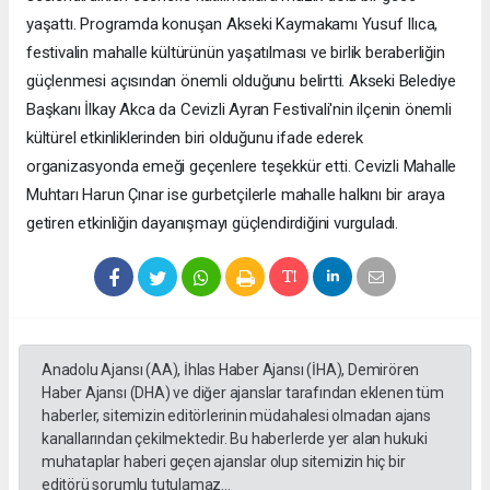
yaşattı. Programda konuşan Akseki Kaymakamı Yusuf Ilıca,
festivalin mahalle kültürünün yaşatılması ve birlik beraberliğin
güçlenmesi açısından önemli olduğunu belirtti. Akseki Belediye
Başkanı İlkay Akca da Cevizli Ayran Festivali'nin ilçenin önemli
kültürel etkinliklerinden biri olduğunu ifade ederek
organizasyonda emeği geçenlere teşekkür etti. Cevizli Mahalle
Muhtarı Harun Çınar ise gurbetçilerle mahalle halkını bir araya
getiren etkinliğin dayanışmayı güçlendirdiğini vurguladı.
Anadolu Ajansı (AA), İhlas Haber Ajansı (İHA), Demirören
Haber Ajansı (DHA) ve diğer ajanslar tarafından eklenen tüm
haberler, sitemizin editörlerinin müdahalesi olmadan ajans
kanallarından çekilmektedir. Bu haberlerde yer alan hukuki
muhataplar haberi geçen ajanslar olup sitemizin hiç bir
editörü sorumlu tutulamaz...