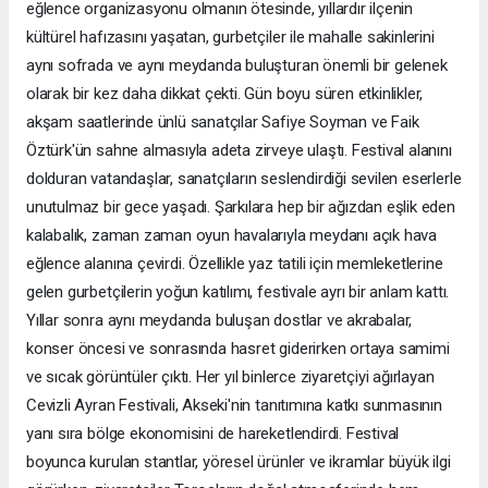
eğlence organizasyonu olmanın ötesinde, yıllardır ilçenin
kültürel hafızasını yaşatan, gurbetçiler ile mahalle sakinlerini
aynı sofrada ve aynı meydanda buluşturan önemli bir gelenek
olarak bir kez daha dikkat çekti. Gün boyu süren etkinlikler,
akşam saatlerinde ünlü sanatçılar Safiye Soyman ve Faik
Öztürk'ün sahne almasıyla adeta zirveye ulaştı. Festival alanını
dolduran vatandaşlar, sanatçıların seslendirdiği sevilen eserlerle
unutulmaz bir gece yaşadı. Şarkılara hep bir ağızdan eşlik eden
kalabalık, zaman zaman oyun havalarıyla meydanı açık hava
eğlence alanına çevirdi. Özellikle yaz tatili için memleketlerine
gelen gurbetçilerin yoğun katılımı, festivale ayrı bir anlam kattı.
Yıllar sonra aynı meydanda buluşan dostlar ve akrabalar,
konser öncesi ve sonrasında hasret giderirken ortaya samimi
ve sıcak görüntüler çıktı. Her yıl binlerce ziyaretçiyi ağırlayan
Cevizli Ayran Festivali, Akseki'nin tanıtımına katkı sunmasının
yanı sıra bölge ekonomisini de hareketlendirdi. Festival
boyunca kurulan stantlar, yöresel ürünler ve ikramlar büyük ilgi