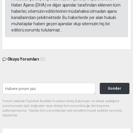
Haber Ajansı (DHA) ve diğer ajanslar tarafından eklenen tüm
haberler, sitemizin editörlerinin müdahalesi olmadan ajans
kanallarından çekilmektedir. Bu haberlerde yer alan hukuki
muhataplar haberi geçen ajanslar olup sitemizin hiç bir
editörü sorumlu tutulamaz...
Okuyu Yorumları
(0)
Gonder
Yorum yazarak Topluluk Kuralları’nı kabul etmiş bulunuyor ve siteye yaptığınız
yorumunuzla ilgili doğrudan veya dolaylı tüm sorumluluğu tek başınıza
üstleniyorsunuz. Yazılan tüm yorumlardan site yönetimi hiçbir şekilde sorumlu
tutulamaz.