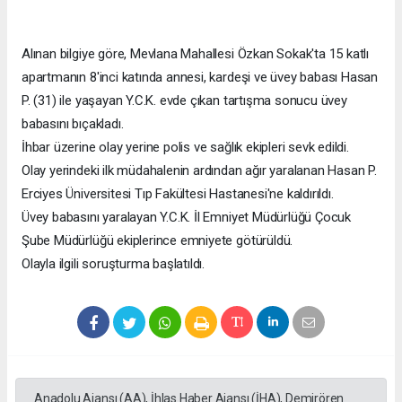
Alınan bilgiye göre, Mevlana Mahallesi Özkan Sokak'ta 15 katlı
apartmanın 8'inci katında annesi, kardeşi ve üvey babası Hasan
P. (31) ile yaşayan Y.C.K. evde çıkan tartışma sonucu üvey
babasını bıçakladı.
İhbar üzerine olay yerine polis ve sağlık ekipleri sevk edildi.
Olay yerindeki ilk müdahalenin ardından ağır yaralanan Hasan P.
Erciyes Üniversitesi Tıp Fakültesi Hastanesi'ne kaldırıldı.
Üvey babasını yaralayan Y.C.K. İl Emniyet Müdürlüğü Çocuk
Şube Müdürlüğü ekiplerince emniyete götürüldü.
Olayla ilgili soruşturma başlatıldı.
Anadolu Ajansı (AA), İhlas Haber Ajansı (İHA), Demirören