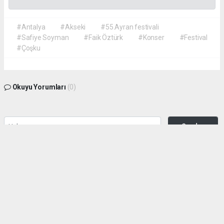
#Antalya
#Akseki
#55.Ayran festivali
#Safiye Soyman
#Faik Öztürk
#Konser
#Festival
#Çoşku
Okuyu Yorumları
(0)
Gonder
Yorum yazarak Topluluk Kuralları’nı kabul etmiş bulunuyor ve siteye yaptığınız
yorumunuzla ilgili doğrudan veya dolaylı tüm sorumluluğu tek başınıza
üstleniyorsunuz. Yazılan tüm yorumlardan site yönetimi hiçbir şekilde sorumlu
tutulamaz.