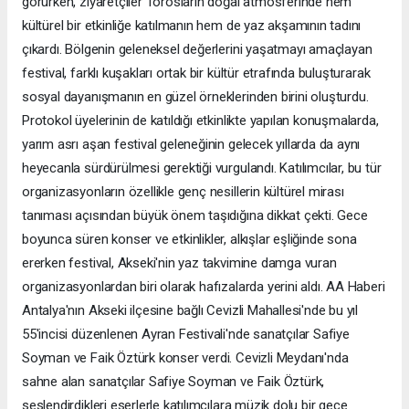
görürken, ziyaretçiler Torosların doğal atmosferinde hem
kültürel bir etkinliğe katılmanın hem de yaz akşamının tadını
çıkardı. Bölgenin geleneksel değerlerini yaşatmayı amaçlayan
festival, farklı kuşakları ortak bir kültür etrafında buluşturarak
sosyal dayanışmanın en güzel örneklerinden birini oluşturdu.
Protokol üyelerinin de katıldığı etkinlikte yapılan konuşmalarda,
yarım asrı aşan festival geleneğinin gelecek yıllarda da aynı
heyecanla sürdürülmesi gerektiği vurgulandı. Katılımcılar, bu tür
organizasyonların özellikle genç nesillerin kültürel mirası
tanıması açısından büyük önem taşıdığına dikkat çekti. Gece
boyunca süren konser ve etkinlikler, alkışlar eşliğinde sona
ererken festival, Akseki'nin yaz takvimine damga vuran
organizasyonlardan biri olarak hafızalarda yerini aldı. AA Haberi
Antalya'nın Akseki ilçesine bağlı Cevizli Mahallesi'nde bu yıl
55'incisi düzenlenen Ayran Festivali'nde sanatçılar Safiye
Soyman ve Faik Öztürk konser verdi. Cevizli Meydanı'nda
sahne alan sanatçılar Safiye Soyman ve Faik Öztürk,
seslendirdikleri eserlerle katılımcılara müzik dolu bir gece